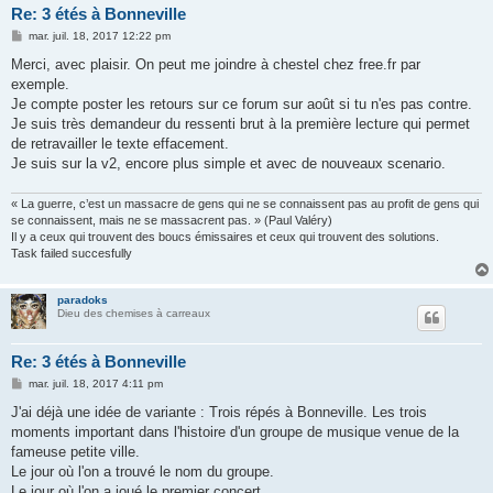
Re: 3 étés à Bonneville
M
mar. juil. 18, 2017 12:22 pm
e
s
Merci, avec plaisir. On peut me joindre à chestel chez free.fr par
s
exemple.
a
g
Je compte poster les retours sur ce forum sur août si tu n'es pas contre.
e
Je suis très demandeur du ressenti brut à la première lecture qui permet
de retravailler le texte effacement.
Je suis sur la v2, encore plus simple et avec de nouveaux scenario.
« La guerre, c’est un massacre de gens qui ne se connaissent pas au profit de gens qui
se connaissent, mais ne se massacrent pas. » (Paul Valéry)
Il y a ceux qui trouvent des boucs émissaires et ceux qui trouvent des solutions.
Task failed succesfully
paradoks
Dieu des chemises à carreaux
Re: 3 étés à Bonneville
M
mar. juil. 18, 2017 4:11 pm
e
s
J'ai déjà une idée de variante : Trois répés à Bonneville. Les trois
s
moments important dans l'histoire d'un groupe de musique venue de la
a
g
fameuse petite ville.
e
Le jour où l'on a trouvé le nom du groupe.
Le jour où l'on a joué le premier concert.