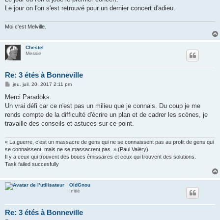
Le jour on l'on s'est retrouvé pour un dernier concert d'adieu.
Moi c'est Melville.
Chestel
Messie
Re: 3 étés à Bonneville
M
jeu. juil. 20, 2017 2:11 pm
e
s
Merci Paradoks.
s
Un vrai défi car ce n'est pas un milieu que je connais. Du coup je me
a
g
rends compte de la difficulté d'écrire un plan et de cadrer les scènes, je
e
travaille des conseils et astuces sur ce point.
« La guerre, c’est un massacre de gens qui ne se connaissent pas au profit de gens qui
se connaissent, mais ne se massacrent pas. » (Paul Valéry)
Il y a ceux qui trouvent des boucs émissaires et ceux qui trouvent des solutions.
Task failed succesfully
OldGnou
Initié
Re: 3 étés à Bonneville