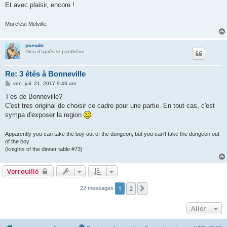
Et avec plaisir, encore !
Moi c'est Melville.
pseudo
Dieu d'après le panthéon
Re: 3 étés à Bonneville
M
ven. juil. 21, 2017 9:46 am
e
s
T'es de Bonneville?
s
C'est tres original de choisir ce cadre pour une partie. En tout cas, c'est
a
g
sympa d'exposer la region
e
Apparently you can take the boy out of the dungeon, but you can't take the dungeon out
of the boy
(knights of the dinner table #73)
Verrouillé
1
2
Suivant
22 messages
Aller