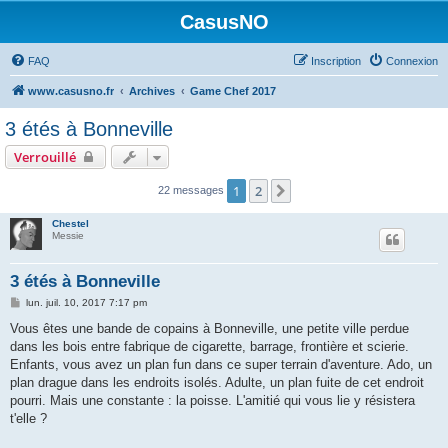
CasusNO
FAQ
Inscription
Connexion
www.casusno.fr
Archives
Game Chef 2017
3 étés à Bonneville
Verrouillé
1
2
Suivant
22 messages
Chestel
Messie
3 étés à Bonneville
M
lun. juil. 10, 2017 7:17 pm
e
s
Vous êtes une bande de copains à Bonneville, une petite ville perdue
s
dans les bois entre fabrique de cigarette, barrage, frontière et scierie.
a
g
Enfants, vous avez un plan fun dans ce super terrain d'aventure. Ado, un
e
plan drague dans les endroits isolés. Adulte, un plan fuite de cet endroit
pourri. Mais une constante : la poisse. L'amitié qui vous lie y résistera
t'elle ?