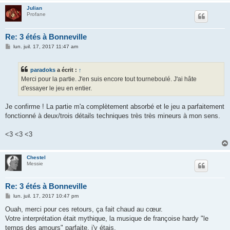
Julian
Profane
Re: 3 étés à Bonneville
M
lun. juil. 17, 2017 11:47 am
e
s
s
paradoks
a écrit :
↑
a
g
Merci pour la partie. J'en suis encore tout tourneboulé. J'ai hâte
e
d'essayer le jeu en entier.
Je confirme ! La partie m'a complètement absorbé et le jeu a parfaitement
fonctionné à deux/trois détails techniques très très mineurs à mon sens.
<3 <3 <3
Chestel
Messie
Re: 3 étés à Bonneville
M
lun. juil. 17, 2017 10:47 pm
e
s
Ouah, merci pour ces retours, ça fait chaud au cœur.
s
Votre interprétation était mythique, la musique de françoise hardy "le
a
g
temps des amours" parfaite, j'y étais.