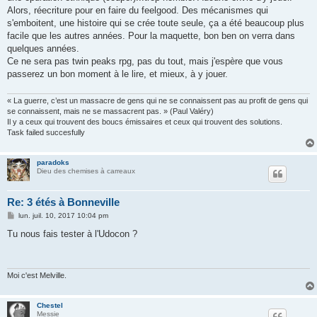
Alors, réecriture pour en faire du feelgood. Des mécanismes qui
s'emboitent, une histoire qui se crée toute seule, ça a été beaucoup plus
facile que les autres années. Pour la maquette, bon ben on verra dans
quelques années.
Ce ne sera pas twin peaks rpg, pas du tout, mais j'espère que vous
passerez un bon moment à le lire, et mieux, à y jouer.
« La guerre, c’est un massacre de gens qui ne se connaissent pas au profit de gens qui
se connaissent, mais ne se massacrent pas. » (Paul Valéry)
Il y a ceux qui trouvent des boucs émissaires et ceux qui trouvent des solutions.
Task failed succesfully
paradoks
Dieu des chemises à carreaux
Re: 3 étés à Bonneville
M
lun. juil. 10, 2017 10:04 pm
e
s
Tu nous fais tester à l'Udocon ?
s
a
g
e
Moi c'est Melville.
Chestel
Messie