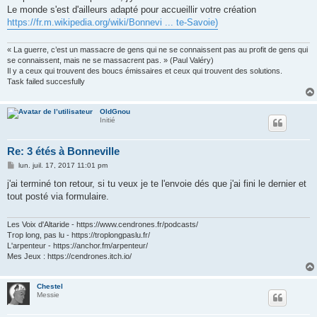
e
Le monde s'est d'ailleurs adapté pour accueillir votre création
https://fr.m.wikipedia.org/wiki/Bonnevi ... te-Savoie)
« La guerre, c’est un massacre de gens qui ne se connaissent pas au profit de gens qui
se connaissent, mais ne se massacrent pas. » (Paul Valéry)
Il y a ceux qui trouvent des boucs émissaires et ceux qui trouvent des solutions.
Task failed succesfully
OldGnou
Initié
Re: 3 étés à Bonneville
M
lun. juil. 17, 2017 11:01 pm
e
s
j'ai terminé ton retour, si tu veux je te l'envoie dés que j'ai fini le dernier et
s
tout posté via formulaire.
a
g
e
Les Voix d'Altaride - https://www.cendrones.fr/podcasts/
Trop long, pas lu - https://troplongpaslu.fr/
L'arpenteur - https://anchor.fm/arpenteur/
Mes Jeux : https://cendrones.itch.io/
Chestel
Messie