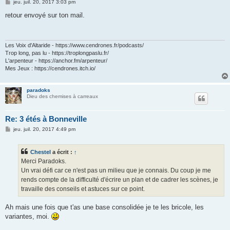
M
jeu. juil. 20, 2017 3:03 pm
e
s
retour envoyé sur ton mail.
s
a
g
e
Les Voix d'Altaride - https://www.cendrones.fr/podcasts/
Trop long, pas lu - https://troplongpaslu.fr/
L'arpenteur - https://anchor.fm/arpenteur/
Mes Jeux : https://cendrones.itch.io/
paradoks
Dieu des chemises à carreaux
Re: 3 étés à Bonneville
M
jeu. juil. 20, 2017 4:49 pm
e
s
s
Chestel
a écrit :
↑
a
g
Merci Paradoks.
e
Un vrai défi car ce n'est pas un milieu que je connais. Du coup je me
rends compte de la difficulté d'écrire un plan et de cadrer les scènes, je
travaille des conseils et astuces sur ce point.
Ah mais une fois que t'as une base consolidée je te les bricole, les
variantes, moi.