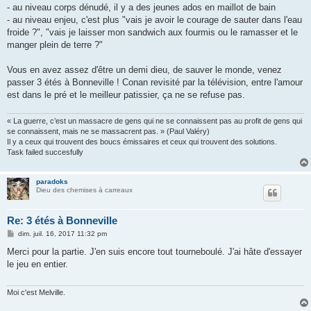
- au niveau corps dénudé, il y a des jeunes ados en maillot de bain
- au niveau enjeu, c'est plus "vais je avoir le courage de sauter dans l'eau
froide ?", "vais je laisser mon sandwich aux fourmis ou le ramasser et le
manger plein de terre ?"
Vous en avez assez d'être un demi dieu, de sauver le monde, venez
passer 3 étés à Bonneville ! Conan revisité par la télévision, entre l'amour
est dans le pré et le meilleur patissier, ça ne se refuse pas.
« La guerre, c’est un massacre de gens qui ne se connaissent pas au profit de gens qui
se connaissent, mais ne se massacrent pas. » (Paul Valéry)
Il y a ceux qui trouvent des boucs émissaires et ceux qui trouvent des solutions.
Task failed succesfully
paradoks
Dieu des chemises à carreaux
Re: 3 étés à Bonneville
M
dim. juil. 16, 2017 11:32 pm
e
s
Merci pour la partie. J'en suis encore tout tourneboulé. J'ai hâte d'essayer
s
le jeu en entier.
a
g
e
Moi c'est Melville.