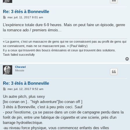
Re: 3 étés à Bonneville
M
mar. juil. 11, 2017 9:01 am
e
s
L'expérience totale dure 6-9 heures. Mais on peut faire un épisode, genre
s
la romance ado / premiers émois...
a
g
e
« La guerre, c’est un massacre de gens qui ne se connaissent pas au profit de gens qui
se connaissent, mais ne se massacrent pas. » (Paul Valéry)
Il y a ceux qui trouvent des boucs émissaires et ceux qui trouvent des solutions.
Task failed succesfully
Chestel
Messie
Re: 3 étés à Bonneville
M
mer. juil. 12, 2017 9:52 am
e
s
Un autre pitch, plus sexy
s
[bo conan on ].. "high adventure"[bo conan off ]
a
g
3 étés à Bonneville, c'est à peu près ceci. Sauf
e
- pour l'exotisme, ça se passe dans un coin de campagne perdu dans la
forêt de pin, entre une fabrique de cigarette et une scierie, près d'un
barrage hydroélectrique.
-au niveau force physique, vous commencez enfants des villes