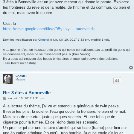
3 étés à Bonneville est un jdr avec meneur qui donne la patate. Explorez
les frontières du rêve et de la réalité, de l'intime et du commun, du bien et
du mal, mais avec le sourire.
C'est là
https://drive.google.com/file/d/0ByLixy ... p=drivesdk
Dernière modification par
Chestel
le lun. juil. 10, 2017 7:33 pm, modifié 1 fois.
« La guerre, c’est un massacre de gens qui ne se connaissent pas au profit de gens qui
se connaissent, mais ne se massacrent pas. » (Paul Valéry)
Il y a ceux qui trouvent des boucs émissaires et ceux qui trouvent des solutions.
Task failed succesfully
Chestel
Messie
Re: 3 étés à Bonneville
M
lun. juil. 10, 2017 7:31 pm
e
s
A la lecture du thème, j'ai vu et entendu le générique de twin peaks.
s
Il reste les pins, la scierie, l'eau qui coule, la frontière, le bien et le mal.
a
g
Mais plus de meurtre, juste quelques secrets. Et une fabrique de
e
cigarette pour la fumée. Et de l'écho dans les scénario.
Un premier jet sur une histoire d'amitié qui se tisse (trame) pour finir sur
une épuration ethnique (couper)...trop horrible. Aucune envie d'y jouer.