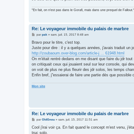
"En fait, on n’est pas dans le Gorafi, mais dans une prequel de Fallou
Re: Le voyageur immobile du palais de marbre
M
par
pak
»
sam. juil. 15, 2017 8:48 am
e
s
Bravo pour le titre, c'est top.
s
Juste pour dire : il y a quelques années, j'avais traduit un
a
g
http://zoubaoum.over-blog.com/article-j ... 61948.html
e
On m'était rentré dedans en me disant que faire du jdr tout
on critiquait ceux qui jouaient seul sur leur console, qui 
on voit de plus ne plus fleurir des jdr solos, les temps cha
Enfin bref, j''essaierai de faire une partie dés que possibl
Mon site
Re: Le voyageur immobile du palais de marbre
M
par
OldGnou
»
sam. juil. 15, 2017 11:51 am
e
s
Cool j'irai voir ça. En fait quand le concept m'est venu, j'é
s
truc solo.
a