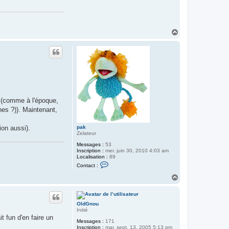
H
a
u
t
e (comme à l'époque,
hes ?)). Maintenant,
ion aussi).
pak
Zelateur
Messages :
53
Inscription :
mer. juin 30, 2010 4:03 am
Localisation :
89
C
Contact :
o
n
H
t
a
a
u
c
t
t
OldGnou
e
Initié
r
t fun d'en faire un
p
Messages :
171
a
Inscription :
mar. sept. 13, 2005 5:13 pm