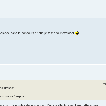
 balance dans le concours et que je fasse tout exploser
ma
ec attention.
 absolument" explose.
d'accord : le nombre de jeux qui ont l'air excellents a explosé cette année.