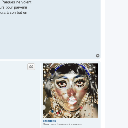
es Parques ne voient
urs pour parvenir
ndra à son but en
H
a
u
t
paradoks
Dieu des chemises à carreaux