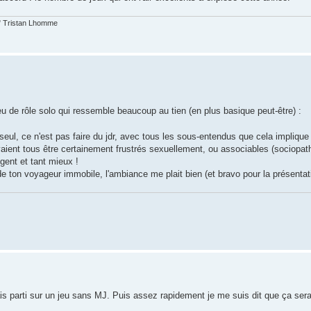
t." Tristan Lhomme
 jeu de rôle solo qui ressemble beaucoup au tien (en plus basique peut-être) :
 seul, ce n'est pas faire du jdr, avec tous les sous-entendus que cela impliqu
devaient tous être certainement frustrés sexuellement, ou associables (sociopat
ngent et tant mieux !
e de ton voyageur immobile, l'ambiance me plait bien (et bravo pour la présentat
tais parti sur un jeu sans MJ. Puis assez rapidement je me suis dit que ça serai