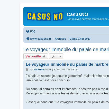
CasusNO
Forum avec de vrais morceaux de
FAQ
www.casusno.fr
Archives
Game Chef 2017
Le voyageur immobile du palais de mar
Verrouillé
Le voyageur immobile du palais de marbre
M
par
OldGnou
»
lun. juil. 10, 2017 11:18 pm
e
s
J'ai fait un second jeu pour le gamechef, mais histoire de 
s
jeux) celui-ci est hors concours.
a
g
e
Du coup, si certains sont intéressés, n'hésitez pas à me d
Perso je commence à le tester demain, avec une autre teste
C'est quoi donc que "Le voyageur immobile du palais de ma