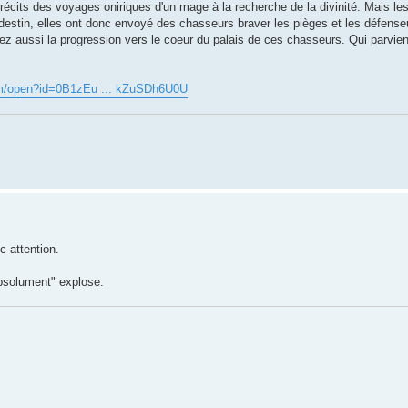
 récits des voyages oniriques d'un mage à la recherche de la divinité. Mais l
 destin, elles ont donc envoyé des chasseurs braver les pièges et les défense
ez aussi la progression vers le coeur du palais de ces chasseurs. Qui parvie
com/open?id=0B1zEu ... kZuSDh6U0U
c attention.
absolument" explose.