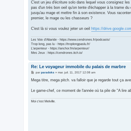
C'est un jeu d'écriture solo dans lequel vous consignez les
pas d'un très bon oeil qu'on tente d'échapper à la trame du
jusqu'au mage et mettre fin à son existence. Vous raconter
premier, le mage ou les chasseurs ?
C'est là si vous voulez jeter un oeil
https://drive.google.
Les Voix d'Altaride - https://www.cendrones.fr/podcasts/
Trop long, pas lu - https://troplongpaslu.fr/
L'arpenteur - https://anchor.fm/arpenteur/
Mes Jeux : https://cendrones.itch.io/
Re: Le voyageur immobile du palais de marbre
M
par
paradoks
»
mar. juil. 11, 2017 12:08 am
e
s
Mega titre, mega pitch. va falloir que je regarde tout ça ave
s
a
g
Le game-chef, ce moment de l'année où ta pile de "A lire 
e
Moi c'est Melville.