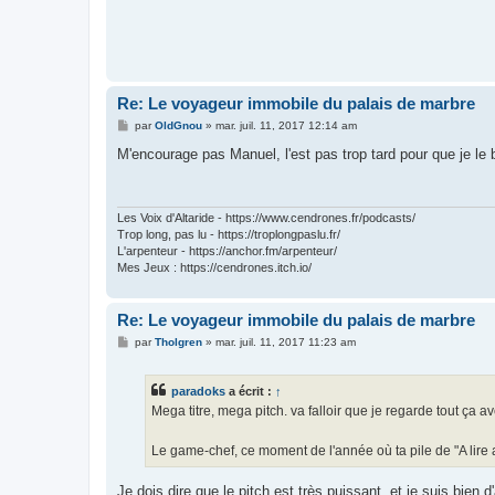
Re: Le voyageur immobile du palais de marbre
M
par
OldGnou
»
mar. juil. 11, 2017 12:14 am
e
s
M'encourage pas Manuel, l'est pas trop tard pour que je le
s
a
g
e
Les Voix d'Altaride - https://www.cendrones.fr/podcasts/
Trop long, pas lu - https://troplongpaslu.fr/
L'arpenteur - https://anchor.fm/arpenteur/
Mes Jeux : https://cendrones.itch.io/
Re: Le voyageur immobile du palais de marbre
M
par
Tholgren
»
mar. juil. 11, 2017 11:23 am
e
s
s
paradoks
a écrit :
↑
a
g
Mega titre, mega pitch. va falloir que je regarde tout ça av
e
Le game-chef, ce moment de l'année où ta pile de "A lire
Je dois dire que le pitch est très puissant, et je suis bien 