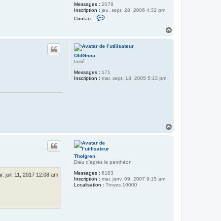
Messages :
2078
Inscription :
jeu. sept. 28, 2006 4:32 pm
C
Contact :
o
n
H
t
a
a
u
c
t
t
OldGnou
e
Initié
r
p
Messages :
171
a
Inscription :
mar. sept. 13, 2005 5:13 pm
r
a
d
o
k
s
H
a
u
t
Tholgren
Dieu d'après le panthéon
Messages :
6183
r. juil. 11, 2017 12:08 am
Inscription :
mar. janv. 09, 2007 9:15 am
Localisation :
Troyes 10000