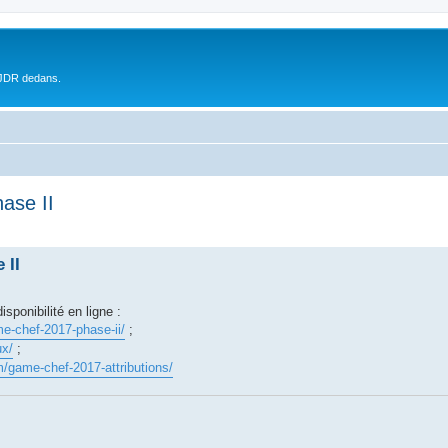
 JDR dedans.
ase II
 II
sponibilité en ligne :
me-chef-2017-phase-ii/
;
ux/
;
m/game-chef-2017-attributions/