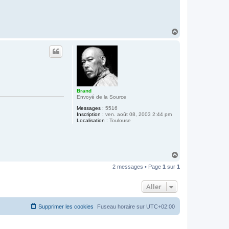
H
a
u
t
Brand
Envoyé de la Source
Messages :
5516
Inscription :
ven. août 08, 2003 2:44 pm
Localisation :
Toulouse
H
a
2 messages • Page
1
sur
1
u
t
Aller
Supprimer les cookies
Fuseau horaire sur
UTC+02:00