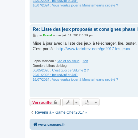
22/01/2025 : Inclusivité et JdR
16/07/2024 : Vous voulez jouer à Monsterhearts cet été ?
Re: Liste des jeux proposés et consignes phase I
M
par
Brand
»
mar. juil. 11, 2017 6:29 pm
e
s
Mise à jour avec la liste des jeux à télécharger, lire, tester,
s
C'est par là :
http://www.tartofrez.com/gc2017-les-jeux/
a
g
e
Lapin Marteau :
Site et boutique
-
Itch
Derniers billets de blog :
06/05/2026 : C'est quoi ce Volume 2 ?
22/01/2025 : Inclusivité et JdR
16/07/2024 : Vous voulez jouer à Monsterhearts cet été ?
Verrouillé
Revenir à « Game Chef 2017 »
www.casusno.fr