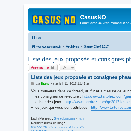
CasusNO
Forum avec de vrais morceaux de
FAQ
www.casusno.fr
Archives
Game Chef 2017
Liste des jeux proposés et consignes ph
Verrouillé
Liste des jeux proposés et consignes phase
M
par
Brand
»
mar. juil. 11, 2017 12:41 am
e
s
Vous trouverez dans ce thread, au fur et à mesure de leur di
s
+ les consignes de relecture :
http://www.tartofrez.com/ga
a
g
+ la liste des jeux :
http://www.tartofrez.com/gc2017-les-je
e
+ les jeux qui vous sont attribués :
http://www.tartofrez.co
Lapin Marteau :
Site et boutique
-
Itch
Derniers billets de blog :
06/05/2026 : C'est quoi ce Volume 2 ?