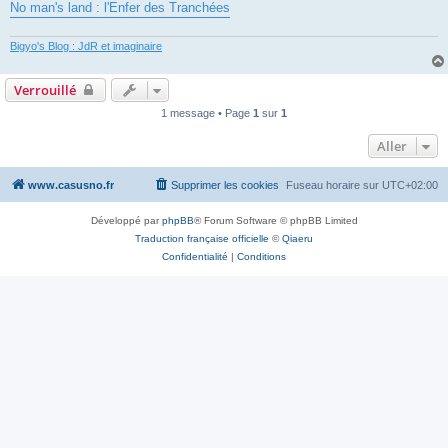
No man's land : l'Enfer des Tranchées
Bigyo's Blog : JdR et imaginaire
Verrouillé
1 message • Page
1
sur
1
Aller
www.casusno.fr
Supprimer les cookies
Fuseau horaire sur
UTC+02:00
Développé par
phpBB
® Forum Software © phpBB Limited
Traduction française officielle
©
Qiaeru
Confidentialité
|
Conditions