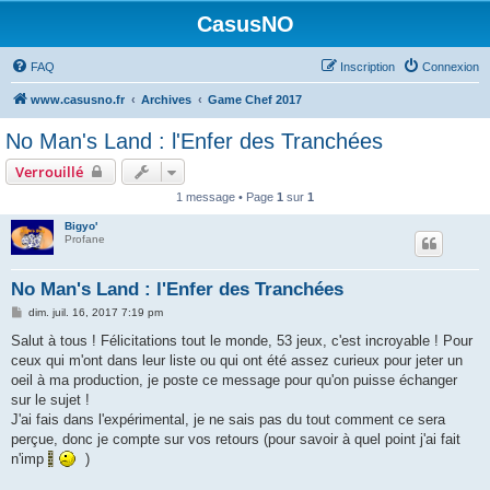
CasusNO
FAQ
Inscription
Connexion
www.casusno.fr
Archives
Game Chef 2017
No Man's Land : l'Enfer des Tranchées
Verrouillé
1 message • Page
1
sur
1
Bigyo'
Profane
No Man's Land : l'Enfer des Tranchées
M
dim. juil. 16, 2017 7:19 pm
e
s
Salut à tous ! Félicitations tout le monde, 53 jeux, c'est incroyable ! Pour
s
ceux qui m'ont dans leur liste ou qui ont été assez curieux pour jeter un
a
g
oeil à ma production, je poste ce message pour qu'on puisse échanger
e
sur le sujet !
J'ai fais dans l'expérimental, je ne sais pas du tout comment ce sera
perçue, donc je compte sur vos retours (pour savoir à quel point j'ai fait
n'imp
)