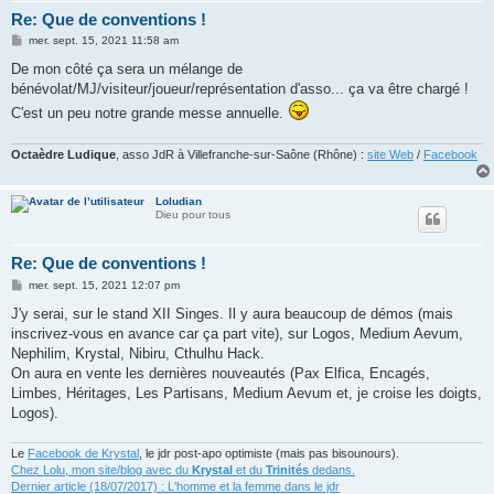
Re: Que de conventions !
M
mer. sept. 15, 2021 11:58 am
e
s
De mon côté ça sera un mélange de
s
bénévolat/MJ/visiteur/joueur/représentation d'asso... ça va être chargé !
a
g
C'est un peu notre grande messe annuelle.
e
Octaèdre Ludique
, asso JdR à Villefranche-sur-Saône (Rhône) :
site Web
/
Facebook
Loludian
Dieu pour tous
Re: Que de conventions !
M
mer. sept. 15, 2021 12:07 pm
e
s
J'y serai, sur le stand XII Singes. Il y aura beaucoup de démos (mais
s
inscrivez-vous en avance car ça part vite), sur Logos, Medium Aevum,
a
g
Nephilim, Krystal, Nibiru, Cthulhu Hack.
e
On aura en vente les dernières nouveautés (Pax Elfica, Encagés,
Limbes, Héritages, Les Partisans, Medium Aevum et, je croise les doigts,
Logos).
Le
Facebook de Krystal
, le jdr post-apo optimiste (mais pas bisounours).
Chez Lolu, mon site/blog avec du
Krystal
et du
Trinités
dedans.
Dernier article (18/07/2017) : L'homme et la femme dans le jdr