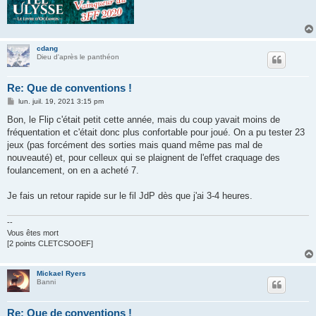
cdang
Dieu d'après le panthéon
Re: Que de conventions !
M
lun. juil. 19, 2021 3:15 pm
e
s
Bon, le Flip c'était petit cette année, mais du coup yavait moins de
s
fréquentation et c'était donc plus confortable pour joué. On a pu tester 23
a
g
jeux (pas forcément des sorties mais quand même pas mal de
e
nouveauté) et, pour celleux qui se plaignent de l'effet craquage des
foulancement, on en a acheté 7.
Je fais un retour rapide sur le fil JdP dès que j'ai 3-4 heures.
--
Vous êtes mort
[2 points CLETCSOOEF]
Mickael Ryers
Banni
Re: Que de conventions !