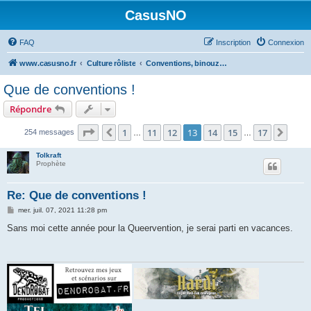
CasusNO
FAQ
Inscription
Connexion
www.casusno.fr
Culture rôliste
Conventions, binouzes et recherche de joueurs
Que de conventions !
Répondre
Page
13
sur
17
1
11
12
13
14
15
17
Précédent
Suiv
254 messages
…
…
Tolkraft
Prophète
Re: Que de conventions !
M
mer. juil. 07, 2021 11:28 pm
e
s
Sans moi cette année pour la Queervention, je serai parti en vacances.
s
a
g
e