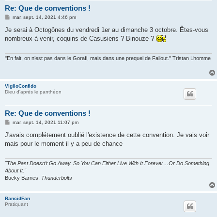
Re: Que de conventions !
M
mar. sept. 14, 2021 4:46 pm
e
s
Je serai à Octogônes du vendredi 1er au dimanche 3 octobre. Êtes-vous
s
nombreux à venir, coquins de Casusiens ? Binouze ?
a
g
e
"En fait, on n’est pas dans le Gorafi, mais dans une prequel de Fallout." Tristan Lhomme
VigiloConfido
Dieu d'après le panthéon
Re: Que de conventions !
M
mar. sept. 14, 2021 11:07 pm
e
s
J'avais complétement oublié l'existence de cette convention. Je vais voir
s
mais pour le moment il y a peu de chance
a
g
e
"The Past Doesn’t Go Away. So You Can Either Live With It Forever…Or Do Something
About It."
Bucky Barnes,
Thunderbolts
RancidFan
Pratiquant