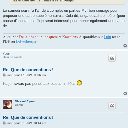
pas encore décidé... mais il serait temps !
Le samedi soir m'a l'air déjà complet en parties MJ, bon courage pour
proposer une partie supplémentaire... Cela dit, si ça devait se libérer (pour
cause d'annulations ?) je serai intéressé pour mener également une partie
de +...
Auteur de
Deux dés pour une quête
et
Kawaïens
, disponibles sur
Lulu
(et en
PDF sur
Drivethrurpg
).
Yusei
Dieu en cavale
Re: Que de conventions !
M
mar. août 17, 2021 11:06 am
e
s
Ha je n'avais pas pensé aux places limitées
s
a
g
e
Mickael Ryers
Banni
Re: Que de conventions !
M
mar. août 31, 2021 10:44 am
e