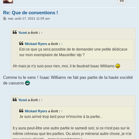
Re: Que de conventions !
M
mar. août 17, 2021 11:05 am
e
s
s
Yusei
a écrit :
↑
a
g
e
Mickael Ryers
a écrit :
↑
Est-ce que ça sera possible de te demander une petite dédicace
sur mon exemplaire de Mausritter stp ?
Ah mais je n'y suis pour rien, moi, il te faudrait Isaac Williams
Comme tu le sens ! Isaac Williams ne fait pas partie de la haute société
de casusno
Yusei
a écrit :
↑
Mickael Ryers
a écrit :
↑
Je suis arrivé trop tard pour m'inscrire à ta partie...
Il y aura peut-être une autre partie le samedi soir, si ce n'est pas sur le
même créneau que tes parties. Ou alors je mènerai autre chose, je n'ai