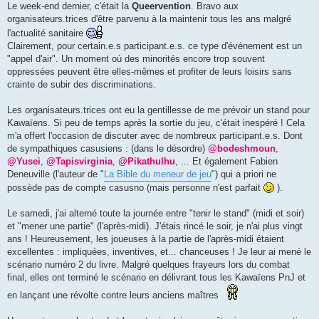
s
Le week-end dernier, c'était la
Queervention
. Bravo aux
s
organisateurs.trices d'être parvenu à la maintenir tous les ans malgré
a
g
l'actualité sanitaire
e
Clairement, pour certain.e.s participant.e.s. ce type d'événement est un
"appel d'air". Un moment où des minorités encore trop souvent
oppressées peuvent être elles-mêmes et profiter de leurs loisirs sans
crainte de subir des discriminations.
Les organisateurs.trices ont eu la gentillesse de me prévoir un stand pour
Kawaïens. Si peu de temps après la sortie du jeu, c'était inespéré ! Cela
m'a offert l'occasion de discuter avec de nombreux participant.e.s. Dont
de sympathiques casusiens : (dans le désordre)
@bodeshmoun
,
@Yusei
,
@Tapisvirginia
,
@Pikathulhu
, ... Et également Fabien
Deneuville (l'auteur de "
La Bible du meneur de jeu
") qui a priori ne
possède pas de compte casusno (mais personne n'est parfait
).
Le samedi, j'ai alterné toute la journée entre "tenir le stand" (midi et soir)
et "mener une partie" (l'après-midi). J'étais rincé le soir, je n'ai plus vingt
ans ! Heureusement, les joueuses à la partie de l'après-midi étaient
excellentes : impliquées, inventives, et... chanceuses ! Je leur ai mené le
scénario numéro 2 du livre. Malgré quelques frayeurs lors du combat
final, elles ont terminé le scénario en délivrant tous les Kawaïens PnJ et
en lançant une révolte contre leurs anciens maîtres