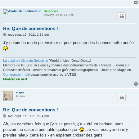
Selpoivre
Envoyé de la Source
Re: Que de conventions !
M
mer. sept. 15, 2021 2:16 pm
e
s
J'y serais en mode pur visiteur et pour pousser des figurines cette année
s
a
g
e
La cuisine rôliste du Selpoivre
(World of Lies, Dead Dice...)
Membre de la LLDT, la Ligue Lyonnaise des Détournements de Threads · Binouzeur
Casusien itinérant · Avatar du mauvais goût cinématographique · Joueur de Magic en
Commander multi
occasionnel et accroc à VTES
Modère en vert
rogre
RDieu
Re: Que de conventions !
M
mer. sept. 15, 2021 9:24 pm
e
s
Ah, les dernières fois que j'y suis passé, ç'a a été en badaud, sans
s
pouvoir me caser à une table quelconque.
Je vais essayer de m'y
a
g
prendre mieux cette fois - en espérant croiser des gens.
e