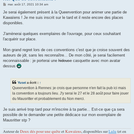
M
mar. août 17, 2021 10:34 am
e
s
Je serai également présent à la Queervention pour animer une partie de
s
Kawaïens ! Je me suis inscrit sur le tard et il reste encore des places
a
g
disponibles.
e
J'amènerai quelques exemplaires de l'ouvrage, pour ceux souhaitant
l'acquérir sur place.
Mon grand regret lors de ces conventions c'est que je croise souvent des
auteurs de jdr, sans les reconnaître... De mon côté, je serai facilement
reconnaissable : je porterai une
hideuse
casquette avec mon avatar
dessus
Yusei
a écrit :
↑
Queervention à Rennes: je crois que personne n'en fait la pub ici mais
la convention a toujours lieu. J'y serai le 27 et le 28 août pour faire jouer
du Mausritter et probablement du Non merci.
Je suis arrivé trop tard pour m'inscrire à ta partie... Est-ce que ça sera
possible de te demander une petite dédicace sur mon exemplaire de
Mausritter stp ?
Auteur de
Deux dés pour une quête
et
Kawaïens
, disponibles sur
Lulu
(et en