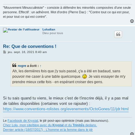
"Mouvement Minusculiniste" - consiste à défendre les minorités composées d'une seule
personne. Effectif : un adhérent. Mot d'ordre (Pierre Dac) : "Contre tout ce qui est pour,
et pour tout ce qui est contre".
Loludian
Dieu pour tous
Re: Que de conventions !
M
jeu. sept. 16, 2021 8:40 am
e
s
s
rogre
a écrit :
↑
a
g
Ah, les dernières fois que j'y suis passé, ç'a a été en badaud, sans
e
pouvoir me caser à une table quelconque.
Je vais essayer de m'y
prendre mieux cette fois - en espérant croiser des gens.
Si tu sais quand tu viens, le mieux c'est de t'inscrire déjà, il y a pas mal
de tables disponibles (certaines vont se rajouter) :
https://www.conventions-rolistes.org/evenements/OctoGones/11/jdr.html
Le
Facebook de Krystal
, le jdr post-apo optimiste (mais pas bisounours).
Chez Lolu, mon site/blog avec du
Krystal
et du
Trinités
dedans.
Dernier article (18/07/2017) : L'homme et la femme dans le jdr