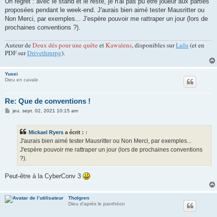
Un regret : avec le stand et le reste, je n'ai pas pu être joueur aux parties
proposées pendant le week-end. J'aurais bien aimé tester Mausritter ou
Non Merci, par exemples... J'espère pouvoir me rattraper un jour (lors de
prochaines conventions ?).
Auteur de
Deux dés pour une quête
et
Kawaïens
, disponibles sur
Lulu
(et en
PDF sur
Drivethrurpg
).
Yusei
Dieu en cavale
Re: Que de conventions !
M
jeu. sept. 02, 2021 10:15 am
e
s
s
Mickael Ryers
a écrit :
↑
a
g
J'aurais bien aimé tester Mausritter ou Non Merci, par exemples...
e
J'espère pouvoir me rattraper un jour (lors de prochaines conventions
?).
Peut-être à la CyberConv 3
Tholgren
Dieu d'après le panthéon