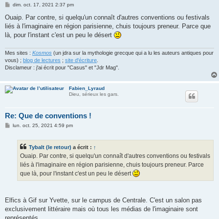
M
dim. oct. 17, 2021 2:37 pm
e
s
Ouaip. Par contre, si quelqu'un connaît d'autres conventions ou festivals
s
liés à l'imaginaire en région parisienne, chuis toujours preneur. Parce que
a
g
là, pour l'instant c'est un peu le désert
e
Mes sites :
Kosmos
(un jdra sur la mythologie grecque qui a lu les auteurs antiques pour
vous) ;
blog de lectures
;
site d'écriture
.
Disclameur : j'ai écrit pour "Casus" et "Jdr Mag".
Fabien_Lyraud
Dieu, sérieux les gars.
Re: Que de conventions !
M
lun. oct. 25, 2021 4:59 pm
e
s
s
Tybalt (le retour)
a écrit :
↑
a
g
Ouaip. Par contre, si quelqu'un connaît d'autres conventions ou festivals
e
liés à l'imaginaire en région parisienne, chuis toujours preneur. Parce
que là, pour l'instant c'est un peu le désert
Elfics à Gif sur Yvette, sur le campus de Centrale. C'est un salon pas
exclusivement littéraire mais où tous les médias de l'imaginaire sont
représentés.