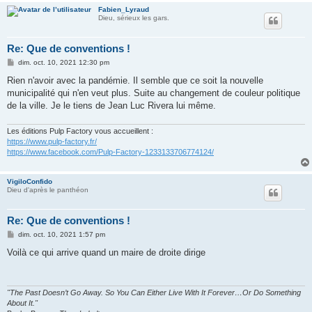
Fabien_Lyraud
Dieu, sérieux les gars.
Re: Que de conventions !
M
dim. oct. 10, 2021 12:30 pm
e
s
Rien n'avoir avec la pandémie. Il semble que ce soit la nouvelle
s
municipalité qui n'en veut plus. Suite au changement de couleur politique
a
g
de la ville. Je le tiens de Jean Luc Rivera lui même.
e
Les éditions Pulp Factory vous accueillent :
https://www.pulp-factory.fr/
https://www.facebook.com/Pulp-Factory-1233133706774124/
VigiloConfido
Dieu d'après le panthéon
Re: Que de conventions !
M
dim. oct. 10, 2021 1:57 pm
e
s
Voilà ce qui arrive quand un maire de droite dirige
s
a
g
e
"The Past Doesn’t Go Away. So You Can Either Live With It Forever…Or Do Something
About It."