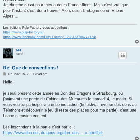
Je cherche aussi pour mes auteurs France Iliens. Mais c'est vrai que
pour l'instant c'est dur à trouver. Alors qu'en Bretagne ou en Rhône
Alpes.....
Les éditions Pulp Factory vous accueillent :
https://www.pulp-factory.fr/
https://www.facebook.com/Pulp-Factory-1233133706774124/
MH
Initié
Re: Que de conventions !
M
lun. nov. 15, 2021 8:48 pm
e
s
Hello !
s
a
g
je serai présent cette année au Don des Dragons à Strasbourg, où
e
j'animerai une partie du Cabinet des Murmures le samedi 4, le matin. Si
vous voulez participer à une bonne action (le festival reverse des dons au
Téléthon) et découvrir le jeu (il reste des places pour ma partie), c'est une
bonne occasion content
Les inscriptions à la partie c'est par ici :
https://www.don-des-dragons.org/don_des ... x.html#jdr