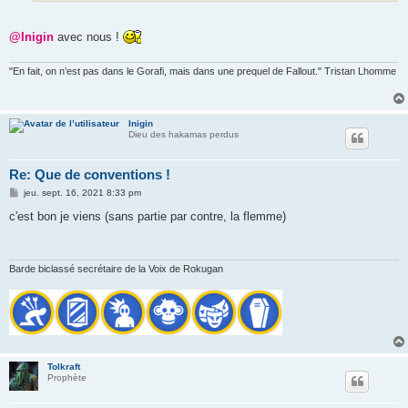
@Inigin
avec nous !
"En fait, on n’est pas dans le Gorafi, mais dans une prequel de Fallout." Tristan Lhomme
Inigin
Dieu des hakamas perdus
Re: Que de conventions !
M
jeu. sept. 16, 2021 8:33 pm
e
s
c'est bon je viens (sans partie par contre, la flemme)
s
a
g
e
Barde biclassé secrétaire de la Voix de Rokugan
Tolkraft
Prophète