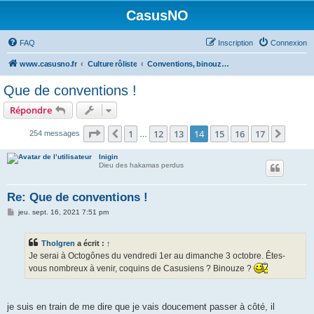
CasusNO
FAQ
Inscription
Connexion
www.casusno.fr
Culture rôliste
Conventions, binouzes et recherche de joueurs
Que de conventions !
Répondre
Page
14
sur
17
1
12
13
14
15
16
17
Précédent
Suiva
254 messages
…
Inigin
Dieu des hakamas perdus
Re: Que de conventions !
M
jeu. sept. 16, 2021 7:51 pm
e
s
s
Tholgren
a écrit :
↑
a
g
Je serai à Octogônes du vendredi 1er au dimanche 3 octobre. Êtes-
e
vous nombreux à venir, coquins de Casusiens ? Binouze ?
je suis en train de me dire que je vais doucement passer à côté, il