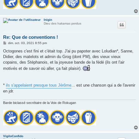
Inigin
Dieu des hakamas perdus
Re: Que de conventions !
M
dim. oct. 03, 2021 8:55 pm
e
s
Octogones c'est fini et c'était top. J'ai pu papoter avec Loludian*, Sanne,
s
Didier, des matelots et admin du Grog (dont PM), des vieux vieux
a
g
copains, des Stéphanois, et la joyeuse bande de la fédé (ils ont l'air
e
motivés et de savoir où aller, ça fait plaisir).
*
ils s'appelaient presque tous Jérôme
... est une chanson qui a de l'avenir
en jdr.
Barde biclassé secrétaire de la Voix de Rokugan
VigiloConfido