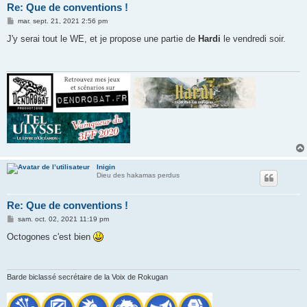
Re: Que de conventions !
M
mar. sept. 21, 2021 2:56 pm
e
s
J'y serai tout le WE, et je propose une partie de
Hardi
le vendredi soir.
s
a
g
e
Inigin
Dieu des hakamas perdus
Re: Que de conventions !
M
sam. oct. 02, 2021 11:19 pm
e
s
Octogones c'est bien
s
a
g
e
Barde biclassé secrétaire de la Voix de Rokugan