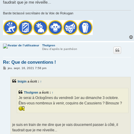
faudrait que je me réveille...
Barde biclassé secrétaire de la Voix de Rokugan
Tholgren
Dieu d'après le panthéon
Re: Que de conventions !
M
jeu. sept. 16, 2021 7:58 pm
e
s
s
Inigin
a écrit :
↑
a
g
e
Tholgren
a écrit :
↑
Je serai à Octogônes du vendredi 1er au dimanche 3 octobre.
Êtes-vous nombreux à venir, coquins de Casusiens ? Binouze ?
je suis en train de me dire que je vais doucement passer à côté, il
faudrait que je me réveille...