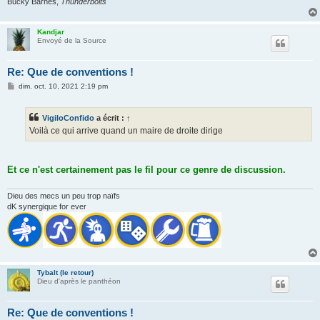
Bucky Barnes,
Thunderbolts
Kandjar
Envoyé de la Source
Re: Que de conventions !
M
dim. oct. 10, 2021 2:19 pm
e
s
s
VigiloConfido
a écrit :
↑
a
g
Voilà ce qui arrive quand un maire de droite dirige
e
Et ce n'est certainement pas le fil pour ce genre de discussion.
Dieu des mecs un peu trop naïfs
dK synergique for ever
Tybalt (le retour)
Dieu d'après le panthéon
Re: Que de conventions !