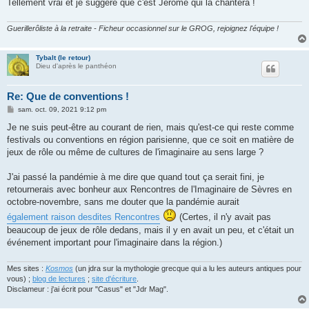
Tellement vrai et je suggère que c'est Jérôme qui la chantera !
Guerillerôliste à la retraite - Ficheur occasionnel sur le GROG, rejoignez l'équipe !
Tybalt (le retour)
Dieu d'après le panthéon
Re: Que de conventions !
M
sam. oct. 09, 2021 9:12 pm
e
s
Je ne suis peut-être au courant de rien, mais qu'est-ce qui reste comme
s
festivals ou conventions en région parisienne, que ce soit en matière de
a
g
jeux de rôle ou même de cultures de l'imaginaire au sens large ?
e
J'ai passé la pandémie à me dire que quand tout ça serait fini, je
retournerais avec bonheur aux Rencontres de l'Imaginaire de Sèvres en
octobre-novembre, sans me douter que la pandémie aurait
également raison desdites Rencontres
(Certes, il n'y avait pas
beaucoup de jeux de rôle dedans, mais il y en avait un peu, et c'était un
événement important pour l'imaginaire dans la région.)
Mes sites :
Kosmos
(un jdra sur la mythologie grecque qui a lu les auteurs antiques pour
vous) ;
blog de lectures
;
site d'écriture
.
Disclameur : j'ai écrit pour "Casus" et "Jdr Mag".