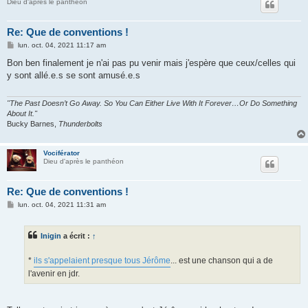
Dieu d'après le panthéon
Re: Que de conventions !
M
lun. oct. 04, 2021 11:17 am
e
s
Bon ben finalement je n'ai pas pu venir mais j'espère que ceux/celles qui
s
y sont allé.e.s se sont amusé.e.s
a
g
e
"The Past Doesn’t Go Away. So You Can Either Live With It Forever…Or Do Something
About It."
Bucky Barnes,
Thunderbolts
Vociférator
Dieu d'après le panthéon
Re: Que de conventions !
M
lun. oct. 04, 2021 11:31 am
e
s
s
Inigin
a écrit :
↑
a
g
e
*
ils s'appelaient presque tous Jérôme
... est une chanson qui a de
l'avenir en jdr.