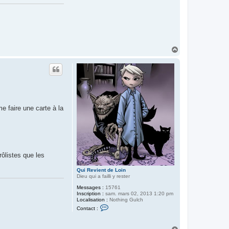
H
a
u
t
e faire une carte à la
rôlistes que les
Qui Revient de Loin
Dieu qui a failli y rester
Messages :
15761
Inscription :
sam. mars 02, 2013 1:20 pm
Localisation :
Nothing Gulch
C
Contact :
o
n
t
H