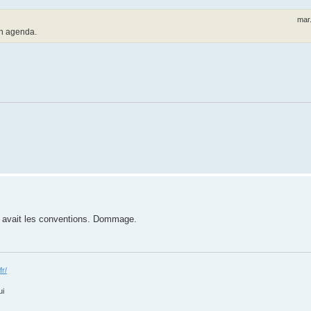
mar
 un agenda.
 y avait les conventions. Dommage.
fr/
ui