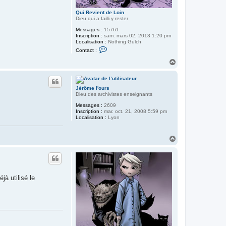
Qui Revient de Loin
Dieu qui a failli y rester
Messages :
15761
Inscription :
sam. mars 02, 2013 1:20 pm
Localisation :
Nothing Gulch
C
Contact :
o
n
H
t
a
a
u
c
t
t
Jérôme l'ours
e
Dieu des archivistes enseignants
r
Q
Messages :
2609
u
Inscription :
mar. oct. 21, 2008 5:59 pm
i
Localisation :
Lyon
R
e
v
H
i
e
a
n
u
t
t
d
e
L
éjà utilisé le
o
i
n