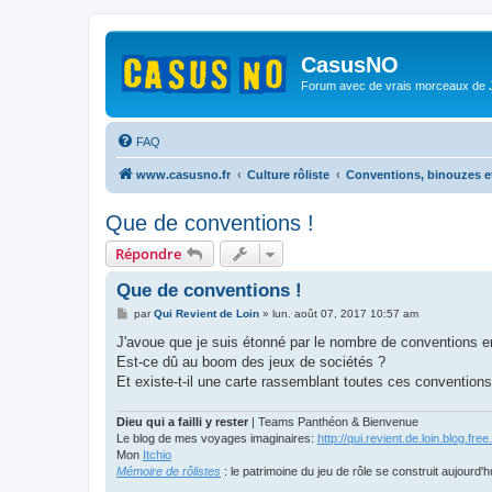
CasusNO
Forum avec de vrais morceaux de
FAQ
www.casusno.fr
Culture rôliste
Conventions, binouzes e
Que de conventions !
Répondre
Que de conventions !
M
par
Qui Revient de Loin
»
lun. août 07, 2017 10:57 am
e
s
J'avoue que je suis étonné par le nombre de conventions en 
s
Est-ce dû au boom des jeux de sociétés ?
a
g
Et existe-t-il une carte rassemblant toutes ces conventions
e
Dieu qui a failli y rester
| Teams Panthéon & Bienvenue
Le blog de mes voyages imaginaires:
http://qui.revient.de.loin.blog.free.
Mon
Itchio
Mémoire de rôlistes
: le patrimoine du jeu de rôle se construit aujourd'h