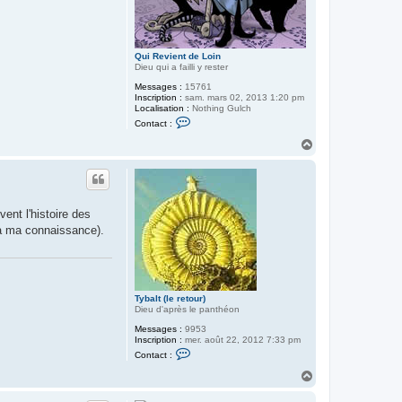
Qui Revient de Loin
Dieu qui a failli y rester
Messages :
15761
Inscription :
sam. mars 02, 2013 1:20 pm
Localisation :
Nothing Gulch
C
Contact :
o
n
H
t
a
a
u
c
t
t
e
r
vent l'histoire des
Q
u
(à ma connaissance).
i
R
e
v
i
e
Tybalt (le retour)
n
Dieu d'après le panthéon
t
d
Messages :
9953
e
Inscription :
mer. août 22, 2012 7:33 pm
L
C
Contact :
o
o
i
n
H
n
t
a
a
u