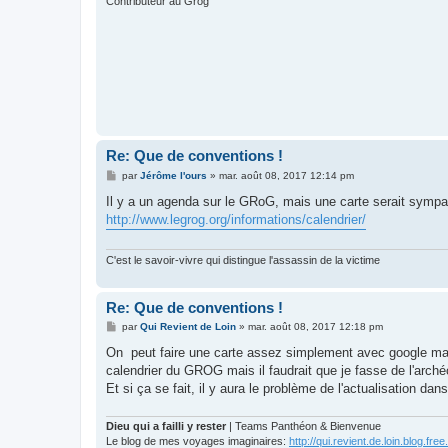
Contributeur au Grog
Re: Que de conventions !
M
par
Jérôme l'ours
»
mar. août 08, 2017 12:14 pm
e
s
Il y a un agenda sur le GRoG, mais une carte serait sympa,
s
http://www.legrog.org/informations/calendrier/
a
g
e
C'est le savoir-vivre qui distingue l'assassin de la victime
Re: Que de conventions !
M
par
Qui Revient de Loin
»
mar. août 08, 2017 12:18 pm
e
s
On peut faire une carte assez simplement avec google map,
s
calendrier du GROG mais il faudrait que je fasse de l'arch
a
g
Et si ça se fait, il y aura le problème de l'actualisation dan
e
Dieu qui a failli y rester
| Teams Panthéon & Bienvenue
Le blog de mes voyages imaginaires:
http://qui.revient.de.loin.blog.free.