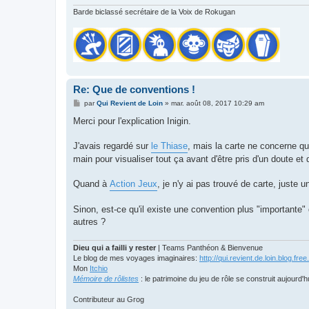
Barde biclassé secrétaire de la Voix de Rokugan
Re: Que de conventions !
M
par
Qui Revient de Loin
»
mar. août 08, 2017 10:29 am
e
s
Merci pour l'explication Inigin.
s
a
g
J'avais regardé sur
le Thiase
, mais la carte ne concerne q
e
main pour visualiser tout ça avant d'être pris d'un doute et d
Quand à
Action Jeux
, je n'y ai pas trouvé de carte, juste 
Sinon, est-ce qu'il existe une convention plus "importante" 
autres ?
Dieu qui a failli y rester
| Teams Panthéon & Bienvenue
Le blog de mes voyages imaginaires:
http://qui.revient.de.loin.blog.free.
Mon
Itchio
Mémoire de rôlistes
: le patrimoine du jeu de rôle se construit aujourd'h
Contributeur au Grog