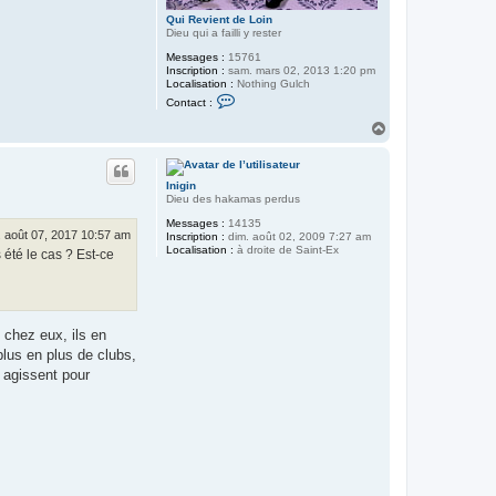
Qui Revient de Loin
Dieu qui a failli y rester
Messages :
15761
Inscription :
sam. mars 02, 2013 1:20 pm
Localisation :
Nothing Gulch
C
Contact :
o
n
H
t
a
a
u
c
t
t
Inigin
e
Dieu des hakamas perdus
r
Q
Messages :
14135
u
. août 07, 2017 10:57 am
Inscription :
dim. août 02, 2009 7:27 am
i
Localisation :
à droite de Saint-Ex
 été le cas ? Est-ce
R
e
v
i
e
n
 chez eux, ils en
t
d
plus en plus de clubs,
e
t agissent pour
L
o
i
n