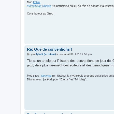
Mon
Itchio
Mémoire de rôlistes
: le patrimoine du jeu de rôle se construit aujourd'h
Contributeur au Grog
Re: Que de conventions !
M
par
Tybalt (le retour)
»
mar. août 08, 2017 2:59 pm
e
s
Tiens, un article sur l'histoire des conventions de jeux de r
s
jeux, déjà plus rarement des éditeurs et des périodiques,
a
g
e
Mes sites :
Kosmos
(un jdra sur la mythologie grecque qui a lu les aut
Disclameur : j'ai écrit pour "Casus" et "Jdr Mag".