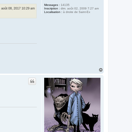
Messages :
14135
. août 08, 2017 10:29 am
Inscription :
dim. août 02, 2009 7:27 am
Localisation :
à droite de Saint-Ex
H
a
u
t