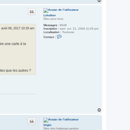
a
a
c
t
u
e
t
r
Loludian
Q
Dieu pour tous
u
i
Messages :
8049
. août 08, 2017 10:29 am
R
Inscription :
sam. oct. 21, 2006 11:05 pm
e
Localisation :
Toulouse
C
v
Contact :
o
i
n
e
re une carte à la
t
n
a
t
c
d
t
e
e
L
r
o
L
i
o
n
stes que les autres ?
l
u
d
i
a
n
H
a
u
t
Inigin
Dieu des hakamas perdus