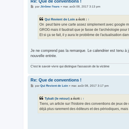
Re: Que de conventions !
M
par
Jérôme l'ours
»
mar. août 08, 2017 3:13 pm
e
s
s
Qui Revient de Loin
a écrit :
↑
a
g
On peut faire une carte assez simplement avec google map
e
GROG mais il faudrait que je fasse de l'archéologie pour
Et si ça se fait, il y aura le problème de l'actualisation dan
Je ne comprend pas la remarque. Le calendrier est tenu à jo
nouvelle entrée.
C'est le savoir-vivre qui distingue l'assassin de la victime
Re: Que de conventions !
M
par
Qui Revient de Loin
»
mar. août 08, 2017 3:17 pm
e
s
s
Tybalt (le retour)
a écrit :
↑
a
g
Tiens, un article sur l'histoire des conventions de jeux de
e
déjà plus rarement des éditeurs et des périodiques, mais