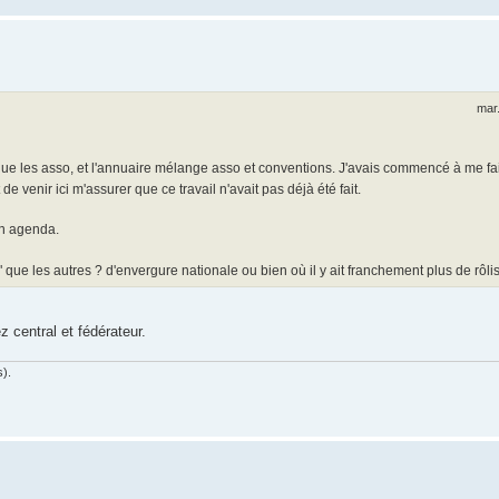
mar
que les asso, et l'annuaire mélange asso et conventions. J'avais commencé à me fai
de venir ici m'assurer que ce travail n'avait pas déjà été fait.
 un agenda.
" que les autres ? d'envergure nationale ou bien où il y ait franchement plus de rôli
 central et fédérateur.
s).