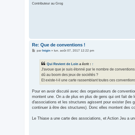
Contributeur au Grog
Re: Que de conventions !
M
par
Inigin
»
lun. août 07, 2017 12:22 pm
e
s
s
Qui Revient de Loin
a écrit :
↑
a
g
J'avoue que je suis étonné par le nombre de conventions en
e
dû au boom des jeux de sociétés ?
Et existe-t-il une carte rassemblant toutes ces conventions
Pour en avoir discuté avec des organisateurs de convention,
montent une. On a de plus en plus de gens qui ont fait de 
d'associations et les structures agissent pour exister (les
continuer à être des structures). Donc elles montent des c
Le Thiase a une carte des associations, et Action Jeu a 