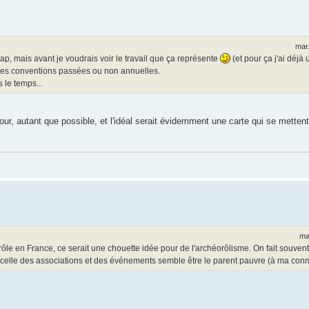
mar
, mais avant je voudrais voir le travail que ça représente
(et pour ça j'ai déjà 
 les conventions passées ou non annuelles.
s le temps...
ur, autant que possible, et l'idéal serait évidemment une carte qui se metten
ma
 rôle en France, ce serait une chouette idée pour de l'archéorôlisme. On fait souvent 
 celle des associations et des événements semble être le parent pauvre (à ma con