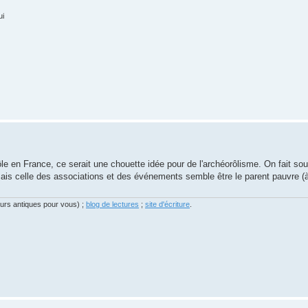
ui
ôle en France, ce serait une chouette idée pour de l'archéorôlisme. On fait sou
 mais celle des associations et des événements semble être le parent pauvre 
eurs antiques pour vous) ;
blog de lectures
;
site d'écriture
.