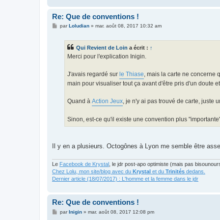
Re: Que de conventions !
M
par
Loludian
»
mar. août 08, 2017 10:32 am
e
s
s
Qui Revient de Loin
a écrit :
↑
a
g
Merci pour l'explication Inigin.
e
J'avais regardé sur
le Thiase
, mais la carte ne concerne 
main pour visualiser tout ça avant d'être pris d'un doute et 
Quand à
Action Jeux
, je n'y ai pas trouvé de carte, juste
Sinon, est-ce qu'il existe une convention plus "importante
Il y en a plusieurs. Octogônes à Lyon me semble être assez
Le
Facebook de Krystal
, le jdr post-apo optimiste (mais pas bisounour
Chez Lolu, mon site/blog avec du
Krystal
et du
Trinités
dedans.
Dernier article (18/07/2017) : L'homme et la femme dans le jdr
Re: Que de conventions !
M
par
Inigin
»
mar. août 08, 2017 12:08 pm
e