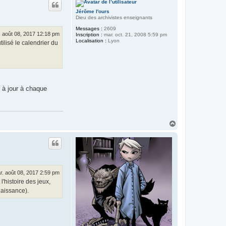
c
t
t
Jérôme l'ours
e
Dieu des archivistes enseignants
r
T
Messages :
2609
y
. août 08, 2017 12:18 pm
Inscription :
mar. oct. 21, 2008 5:59 pm
b
Localisation :
Lyon
utilisé le calendrier du
a
l
t
(
l
e
r
e
t à jour à chaque
t
o
u
r
)
H
a
u
t
r. août 08, 2017 2:59 pm
l'histoire des jeux,
naissance).