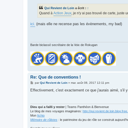
s
s
Qui Revient de Loin
a écrit :
↑
a
g
Quand à
Action Jeux
, je n'y ai pas trouvé de carte, juste
e
ici.
(mais elle ne recense pas les évènements, my bad)
Barde biclassé secrétaire de la Voix de Rokugan
Re: Que de conventions !
M
par
Qui Revient de Loin
»
mar. août 08, 2017 12:11 pm
e
s
Effectivement, c'est exactement ce que j'aurais aimé, s'il
s
a
g
e
Dieu qui a failli y rester
| Teams Panthéon & Bienvenue
Le blog de mes voyages imaginaires:
http://qui.revient.de.loin.blog.free.
Mon
Itchio
Mémoire de rôlistes
: le patrimoine du jeu de rôle se construit aujourd'h