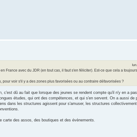
lun
 France avec du JDR (en tout cas, il faut s'en féliciter). Est-ce que cela a toujours
, pour voir s'il y a des zones plus favorisées ou au contraire défavorisées ?
 c'est dû au fait que lorsque des jeunes se rendent compte qu'il n'y en a pas
longues études, qui ont des compétences, et qui s'en servent. On a aussi de 
 gens dans les structures agissent pour s'amuser, les structures collectivemen
onventions.
une carte des assos, des boutiques et des évènements.