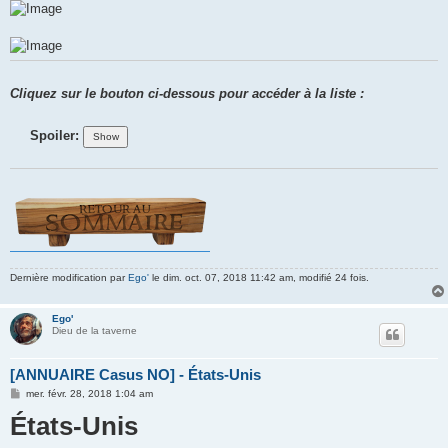
e
Cliquez sur le bouton ci-dessous pour accéder à la liste :
Spoiler:
Dernière modification par
Ego'
le dim. oct. 07, 2018 11:42 am, modifié 24 fois.
Ego'
Dieu de la taverne
[ANNUAIRE Casus NO] - États-Unis
M
mer. févr. 28, 2018 1:04 am
e
États-Unis
s
s
a