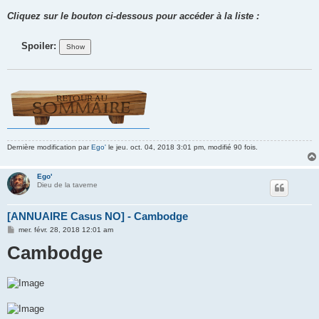
Cliquez sur le bouton ci-dessous pour accéder à la liste :
Spoiler:
Dernière modification par
Ego'
le jeu. oct. 04, 2018 3:01 pm, modifié 90 fois.
Ego'
Dieu de la taverne
[ANNUAIRE Casus NO] - Cambodge
M
mer. févr. 28, 2018 12:01 am
e
Cambodge
s
s
a
g
e