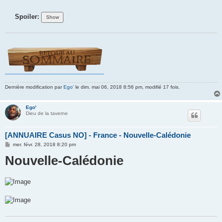
Spoiler:
Dernière modification par
Ego'
le dim. mai 06, 2018 8:56 pm, modifié 17 fois.
Ego'
Dieu de la taverne
[ANNUAIRE Casus NO] - France - Nouvelle-Calédonie
M
mer. févr. 28, 2018 8:20 pm
e
Nouvelle-Calédonie
s
s
a
g
e