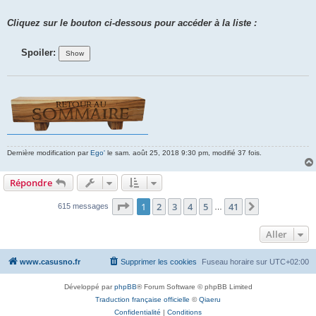
Cliquez sur le bouton ci-dessous pour accéder à la liste :
Spoiler:
Dernière modification par
Ego'
le sam. août 25, 2018 9:30 pm, modifié 37 fois.
Répondre
Page
1
sur
41
1
2
3
4
5
41
Suivant
615 messages
…
Aller
www.casusno.fr
Supprimer les cookies
Fuseau horaire sur
UTC+02:00
Développé par
phpBB
® Forum Software © phpBB Limited
Traduction française officielle
©
Qiaeru
Confidentialité
|
Conditions