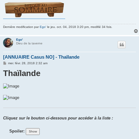
Dernière modification par
Ego'
le jeu. oct. 04, 2018 3:20 pm, modifié 34 fois.
Ego'
Dieu de la taverne
[ANNUAIRE Casus NO] - Thaïlande
M
mer. févr. 28, 2018 2:32 am
e
Thaïlande
s
s
a
g
e
Cliquez sur le bouton ci-dessous pour accéder à la liste :
Spoiler: