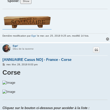
Spoiler:
Dernière modification par
Ego'
le mer. avr. 25, 2018 9:25 am, modifié 14 fois.
Ego'
Dieu de la taverne
[ANNUAIRE Casus NO] - France - Corse
M
mer. févr. 28, 2018 8:03 pm
e
Corse
s
s
a
g
e
Cliquez sur le bouton ci-dessous pour accéder à la liste :