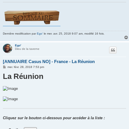
Dernière modification par
Ego'
le mer. avr. 25, 2018 9:07 am, modifié 16 fois.
Ego'
Dieu de la taverne
[ANNUAIRE Casus NO] - France - La Réunion
M
mer. févr. 28, 2018 7:53 pm
e
La Réunion
s
s
a
g
e
Cliquez sur le bouton ci-dessous pour accéder à la liste :