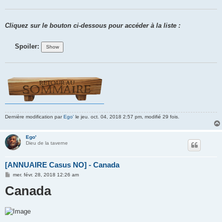
Cliquez sur le bouton ci-dessous pour accéder à la liste :
Spoiler:
Dernière modification par
Ego'
le jeu. oct. 04, 2018 2:57 pm, modifié 29 fois.
Ego'
Dieu de la taverne
[ANNUAIRE Casus NO] - Canada
M
mer. févr. 28, 2018 12:26 am
e
Canada
s
s
a
g
e