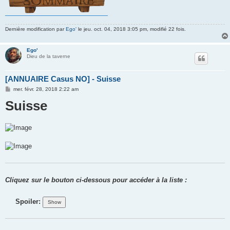
Dernière modification par
Ego'
le jeu. oct. 04, 2018 3:05 pm, modifié 22 fois.
Ego'
Dieu de la taverne
[ANNUAIRE Casus NO] - Suisse
M
mer. févr. 28, 2018 2:22 am
e
Suisse
s
s
a
g
e
Cliquez sur le bouton ci-dessous pour accéder à la liste :
Spoiler: