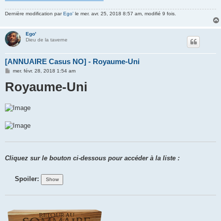
Dernière modification par
Ego'
le mer. avr. 25, 2018 8:57 am, modifié 9 fois.
Ego'
Dieu de la taverne
[ANNUAIRE Casus NO] - Royaume-Uni
M
mer. févr. 28, 2018 1:54 am
e
Royaume-Uni
s
s
a
g
e
Cliquez sur le bouton ci-dessous pour accéder à la liste :
Spoiler: