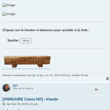
g
e
Cliquez sur le bouton ci-dessous pour accéder à la liste :
Spoiler:
Dernière modification par
Ego'
le jeu. oct. 04, 2018 3:03 pm, modifié 19 fois.
Ego'
Dieu de la taverne
[ANNUAIRE Casus NO] - Irlande
M
mer. févr. 28, 2018 1:21 am
e
s