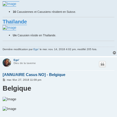
16
Casusiennes et Casusiens résident en Suisse.
Thaïlande
Un
Casusien réside en Thaïlande.
Dernière modification par
Ego'
le mer. nov. 14, 2018 4:02 pm, modifié 205 fois.
Ego'
Dieu de la taverne
[ANNUAIRE Casus NO] - Belgique
M
mar. févr. 27, 2018 11:09 pm
e
Belgique
s
s
a
g
e