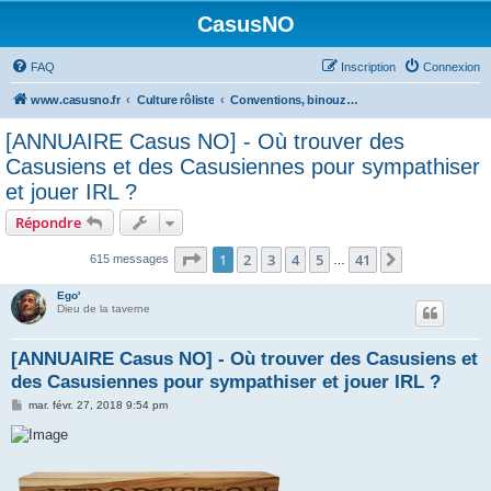
CasusNO
FAQ
Inscription
Connexion
www.casusno.fr
Culture rôliste
Conventions, binouzes et recherche de joueurs
[ANNUAIRE Casus NO] - Où trouver des
Casusiens et des Casusiennes pour sympathiser
et jouer IRL ?
Répondre
Page
1
sur
41
1
2
3
4
5
41
Suivant
615 messages
…
Ego'
Dieu de la taverne
[ANNUAIRE Casus NO] - Où trouver des Casusiens et
des Casusiennes pour sympathiser et jouer IRL ?
M
mar. févr. 27, 2018 9:54 pm
e
s
s
a
g
e