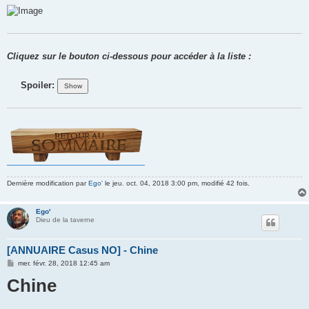
Cliquez sur le bouton ci-dessous pour accéder à la liste :
Spoiler:
Dernière modification par
Ego'
le jeu. oct. 04, 2018 3:00 pm, modifié 42 fois.
Ego'
Dieu de la taverne
[ANNUAIRE Casus NO] - Chine
M
mer. févr. 28, 2018 12:45 am
e
Chine
s
s
a
g