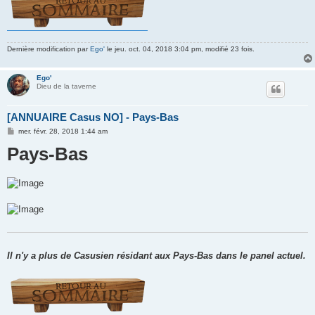
Dernière modification par
Ego'
le jeu. oct. 04, 2018 3:04 pm, modifié 23 fois.
Ego'
Dieu de la taverne
[ANNUAIRE Casus NO] - Pays-Bas
M
mer. févr. 28, 2018 1:44 am
e
Pays-Bas
s
s
a
g
e
Il n'y a plus de Casusien résidant aux Pays-Bas dans le panel actuel.