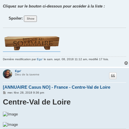
Cliquez sur le bouton ci-dessous pour accéder à la liste :
Spoiler:
Dernière modification par
Ego'
le sam. sept. 08, 2018 11:12 am, modifié 17 fois.
Ego'
Dieu de la taverne
[ANNUAIRE Casus NO] - France - Centre-Val de Loire
M
mer. févr. 28, 2018 9:36 pm
e
Centre-Val de Loire
s
s
a
g
e