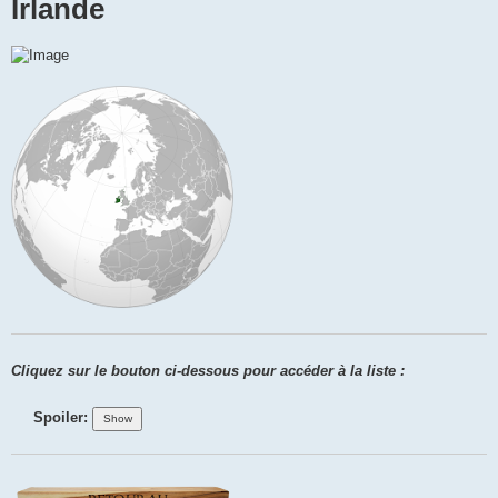
Irlande
s
a
g
e
Cliquez sur le bouton ci-dessous pour accéder à la liste :
Spoiler: