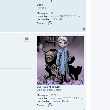
Doky
Profane
Messages :
11
Inscription :
lun. juil. 18, 2022 9:17 pm
Localisation :
Blois (41)
C
Contact :
o
n
H
t
a
a
u
c
t
t
e
r
D
o
k
y
Qui Revient de Loin
Dieu qui a failli y rester
Messages :
15761
Inscription :
sam. mars 02, 2013 1:20 pm
Localisation :
Nothing Gulch
C
Contact :
o
n