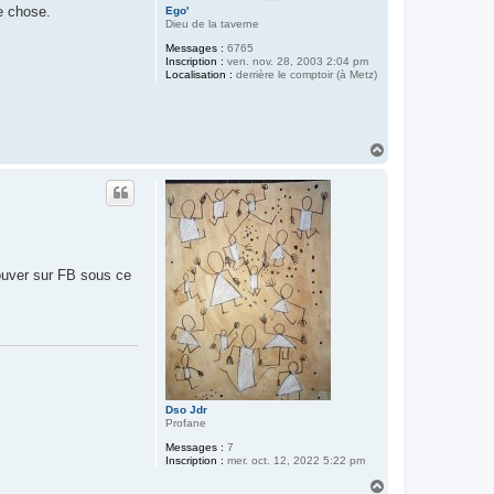
e chose.
Ego'
Dieu de la taverne
Messages :
6765
Inscription :
ven. nov. 28, 2003 2:04 pm
Localisation :
derrière le comptoir (à Metz)
H
a
u
t
rouver sur FB sous ce
Dso Jdr
Profane
Messages :
7
Inscription :
mer. oct. 12, 2022 5:22 pm
H