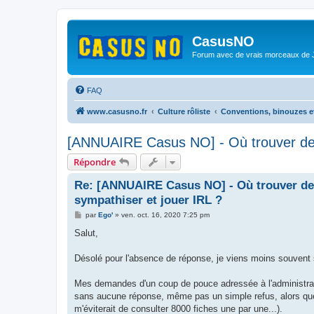
CasusNO
Forum avec de vrais morceaux de
FAQ
www.casusno.fr
Culture rôliste
Conventions, binouzes e
[ANNUAIRE Casus NO] - Où trouver des
Répondre
Re: [ANNUAIRE Casus NO] - Où trouver de
sympathiser et jouer IRL ?
M
par
Ego'
»
ven. oct. 16, 2020 7:25 pm
e
s
Salut,
s
a
g
Désolé pour l'absence de réponse, je viens moins souvent 
e
Mes demandes d'un coup de pouce adressée à l'administrat
sans aucune réponse, même pas un simple refus, alors que
m'éviterait de consulter 8000 fiches une par une...).