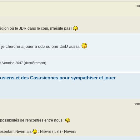
lu
gion où le JDR dans le coin, n'hésite pas !
s je cherche à jouer a dd5 ou one D&D aussi.
 Vermine 2047 (dernièrement)
siens et des Casusiennes pour sympathiser et jouer
ven
s possibilités de rencontres entre nous !
eprésentant Nivernais
: Nièvre ( 58 ) - Nevers