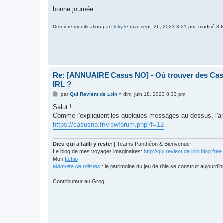
bonne journée
Dernière modification par
Doky
le mar. sept. 26, 2023 3:21 pm, modifié 3 f
Re: [ANNUAIRE Casus NO] - Où trouver des Casu
IRL ?
M
par
Qui Revient de Loin
»
dim. juin 18, 2023 8:33 pm
e
s
Salut !
s
Comme l'expliquent les quelques messages au-dessus, l'an
a
g
https://casusno.fr/viewforum.php?f=12
e
Dieu qui a failli y rester
| Teams Panthéon & Bienvenue
Le blog de mes voyages imaginaires:
http://qui.revient.de.loin.blog.free.
Mon
Itchio
Mémoire de rôlistes
: le patrimoine du jeu de rôle se construit aujourd'h
Contributeur au Grog