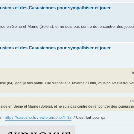
siens et des Casusiennes pour sympathiser et jouer
side en Seine et Marne (Solers), et ne suis pas contre de rencontrer des joueur
siens et des Casusiennes pour sympathiser et jouer
j
use (84), dont je fais partie. Elle s'appelle la Taverne d'Odin, vous pouvez la trouv
sa
éside en Seine et Marne (Solers), et ne suis pas contre de rencontrer des joueurs pou
à :
https://casusno.fr/viewforum.php?f=12
? C'est fait pour ça !