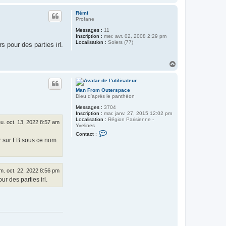
a
u
Rémi
t
Profane
Messages :
11
Inscription :
mer. avr. 02, 2008 2:29 pm
Localisation :
Solers (77)
s pour des parties irl.
H
a
u
t
Man From Outerspace
Dieu d'après le panthéon
Messages :
3704
Inscription :
mar. janv. 27, 2015 12:02 pm
Localisation :
Région Parisienne -
eu. oct. 13, 2022 8:57 am
Yvelines
C
Contact :
o
er sur FB sous ce nom.
n
t
a
c
t
m. oct. 22, 2022 8:56 pm
e
r des parties irl.
r
M
a
n
F
r
o
m