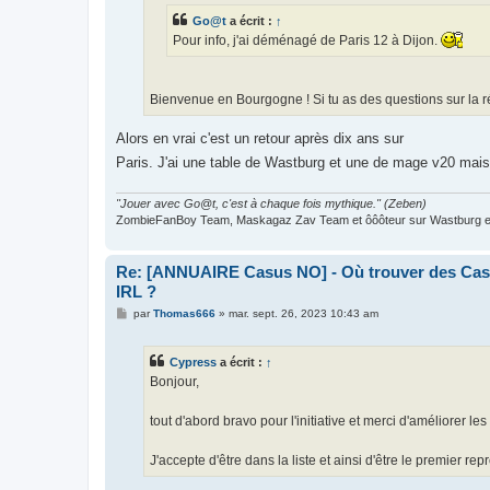
e
Go@t
a écrit :
↑
Pour info, j'ai déménagé de Paris 12 à Dijon.
Bienvenue en Bourgogne ! Si tu as des questions sur la ré
Alors en vrai c'est un retour après dix ans sur
Paris. J'ai une table de Wastburg et une de mage v20 mai
"Jouer avec Go@t, c'est à chaque fois mythique." (Zeben)
ZombieFanBoy Team, Maskagaz Zav Team et ôôôteur sur Wastburg et
Re: [ANNUAIRE Casus NO] - Où trouver des Casu
IRL ?
M
par
Thomas666
»
mar. sept. 26, 2023 10:43 am
e
s
s
Cypress
a écrit :
↑
a
g
Bonjour,
e
tout d'abord bravo pour l'initiative et merci d'améliorer le
J'accepte d'être dans la liste et ainsi d'être le premier r