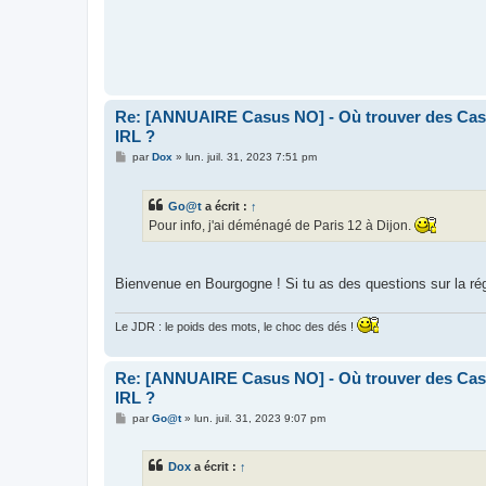
Re: [ANNUAIRE Casus NO] - Où trouver des Casu
IRL ?
M
par
Dox
»
lun. juil. 31, 2023 7:51 pm
e
s
s
Go@t
a écrit :
↑
a
g
Pour info, j'ai déménagé de Paris 12 à Dijon.
e
Bienvenue en Bourgogne ! Si tu as des questions sur la rég
Le JDR : le poids des mots, le choc des dés !
Re: [ANNUAIRE Casus NO] - Où trouver des Casu
IRL ?
M
par
Go@t
»
lun. juil. 31, 2023 9:07 pm
e
s
s
Dox
a écrit :
↑
a
g