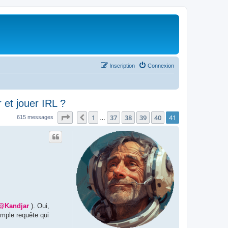
Inscription
Connexion
et jouer IRL ?
Page
41
sur
41
1
37
38
39
40
41
Précédent
615 messages
…
@Kandjar
). Oui,
mple requête qui