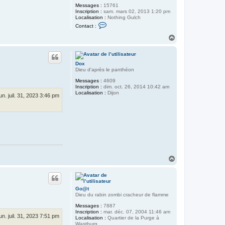
Messages :
15761
Inscription :
sam. mars 02, 2013 1:20 pm
Localisation :
Nothing Gulch
C
Contact :
o
n
H
t
a
a
u
c
t
t
Dox
e
Dieu d'après le panthéon
r
Q
Messages :
4609
u
Inscription :
dim. oct. 26, 2014 10:42 am
i
Localisation :
Dijon
lun. juil. 31, 2023 3:46 pm
R
e
v
i
e
n
t
d
e
L
o
H
i
a
n
u
t
Go@t
Dieu du rabin zombi cracheur de flamme
Messages :
7887
Inscription :
mar. déc. 07, 2004 11:46 am
lun. juil. 31, 2023 7:51 pm
Localisation :
Quartier de la Purge à
Wastburg