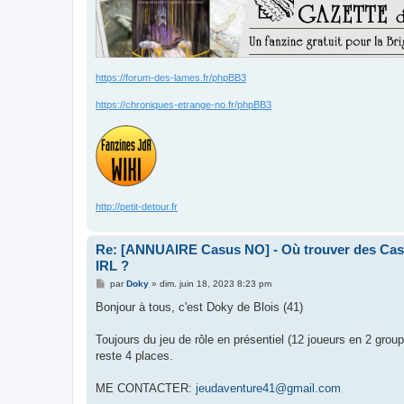
https://forum-des-lames.fr/phpBB3
https://chroniques-etrange-no.fr/phpBB3
http://petit-detour.fr
Re: [ANNUAIRE Casus NO] - Où trouver des Casu
IRL ?
M
par
Doky
»
dim. juin 18, 2023 8:23 pm
e
s
Bonjour à tous, c'est Doky de Blois (41)
s
a
g
Toujours du jeu de rôle en présentiel (12 joueurs en 2 grou
e
reste 4 places.
ME CONTACTER:
jeudaventure41@gmail.com