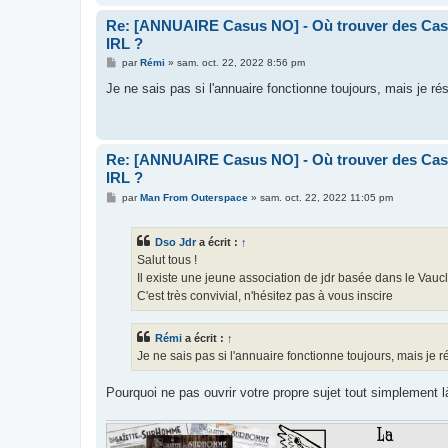
Re: [ANNUAIRE Casus NO] - Où trouver des Casu
IRL ?
M
par
Rémi
»
sam. oct. 22, 2022 8:56 pm
e
s
Je ne sais pas si l'annuaire fonctionne toujours, mais je ré
s
a
g
e
Re: [ANNUAIRE Casus NO] - Où trouver des Casu
IRL ?
M
par
Man From Outerspace
»
sam. oct. 22, 2022 11:05 pm
e
s
s
Dso Jdr
a écrit :
↑
a
g
Salut tous !
e
Il existe une jeune association de jdr basée dans le Vaucl
C'est très convivial, n'hésitez pas à vous inscire
Rémi
a écrit :
↑
Je ne sais pas si l'annuaire fonctionne toujours, mais je r
Pourquoi ne pas ouvrir votre propre sujet tout simplement l