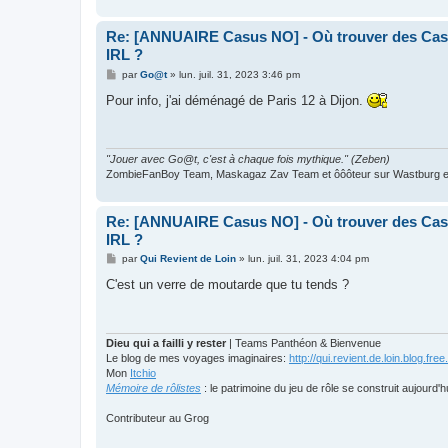
Re: [ANNUAIRE Casus NO] - Où trouver des Casu
IRL ?
M
par
Go@t
»
lun. juil. 31, 2023 3:46 pm
e
s
Pour info, j'ai déménagé de Paris 12 à Dijon.
s
a
g
e
"Jouer avec Go@t, c'est à chaque fois mythique." (Zeben)
ZombieFanBoy Team, Maskagaz Zav Team et ôôôteur sur Wastburg et
Re: [ANNUAIRE Casus NO] - Où trouver des Casu
IRL ?
M
par
Qui Revient de Loin
»
lun. juil. 31, 2023 4:04 pm
e
s
C'est un verre de moutarde que tu tends ?
s
a
g
e
Dieu qui a failli y rester
| Teams Panthéon & Bienvenue
Le blog de mes voyages imaginaires:
http://qui.revient.de.loin.blog.free.
Mon
Itchio
Mémoire de rôlistes
: le patrimoine du jeu de rôle se construit aujourd'h
Contributeur au Grog