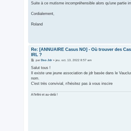
Suite à ce mutisme incompréhensible alors qu'une partie im
Cordialement,
Roland
Re: [ANNUAIRE Casus NO] - Où trouver des Casu
IRL ?
M
par
Dso Jdr
»
jeu. oct. 13, 2022 8:57 am
e
s
Salut tous !
s
Il existe une jeune association de jdr basée dans le Vauclus
a
g
nom.
e
C'est très convivial, n'hésitez pas à vous inscire
A l'infini et au-delà !