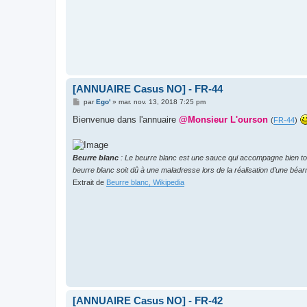
[ANNUAIRE Casus NO] - FR-44
M
par
Ego'
»
mar. nov. 13, 2018 7:25 pm
e
s
Bienvenue dans l'annuaire
@Monsieur L'ourson
(
FR-44
)
s
a
g
e
Beurre blanc
: Le beurre blanc est une sauce qui accompagne bien tous
beurre blanc soit dû à une maladresse lors de la réalisation d’une béarn
Extrait de
Beurre blanc, Wikipedia
[ANNUAIRE Casus NO] - FR-42