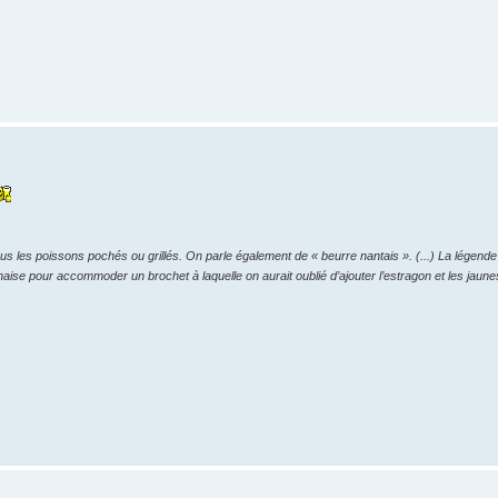
 les poissons pochés ou grillés. On parle également de « beurre nantais ». (...) La légende
aise pour accommoder un brochet à laquelle on aurait oublié d’ajouter l’estragon et les jaunes