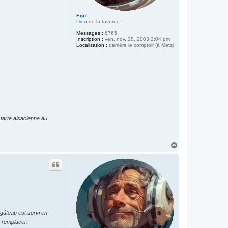
Ego'
Dieu de la taverne
Messages :
6765
Inscription :
ven. nov. 28, 2003 2:04 pm
Localisation :
derrière le comptoir (à Metz)
 tarte alsacienne au
H
a
u
t
 gâteau est servi en
s remplacer.