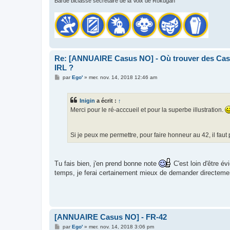
Barde biclassé secrétaire de la Voix de Rokugan
Re: [ANNUAIRE Casus NO] - Où trouver des Casu
IRL ?
M
par
Ego'
»
mer. nov. 14, 2018 12:46 am
e
s
s
Inigin
a écrit :
↑
a
g
Merci pour le ré-acccueil et pour la superbe illustration.
e
Si je peux me permettre, pour faire honneur au 42, il faut
Tu fais bien, j'en prend bonne note
C'est loin d'être év
temps, je ferai certainement mieux de demander directemen
[ANNUAIRE Casus NO] - FR-42
M
par
Ego'
»
mer. nov. 14, 2018 3:06 pm