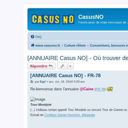
CasusNO
Forum avec de vrais morceaux de
FAQ
www.casusno.fr
Culture rôliste
Conventions, binouzes e
[ANNUAIRE Casus NO] - Où trouver des
Répondre
[ANNUAIRE Casus NO] - FR-78
M
par
Ego'
»
jeu. oct. 18, 2018 5:20 pm
e
s
Re-bienvenue dans l'annuaire
@Caine
(
FR-78
)
s
a
g
e
Tour Montjoie
(...) château roman appelé Tour Montjoie ou encore Tour de Ganne ou
Extrait de
Conflans-Sainte-Honorine, Wikipedia