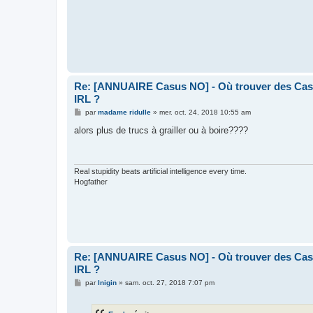
Re: [ANNUAIRE Casus NO] - Où trouver des Casu
IRL ?
M
par
madame ridulle
»
mer. oct. 24, 2018 10:55 am
e
s
alors plus de trucs à grailler ou à boire????
s
a
g
e
Real stupidity beats artificial intelligence every time.
Hogfather
Re: [ANNUAIRE Casus NO] - Où trouver des Casu
IRL ?
M
par
Inigin
»
sam. oct. 27, 2018 7:07 pm
e
s
s