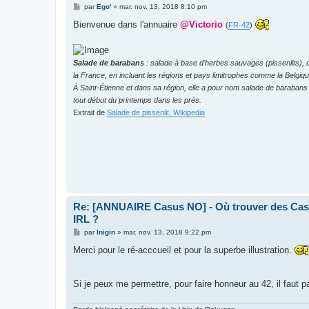
M
par
Ego'
»
mar. nov. 13, 2018 8:10 pm
e
s
Bienvenue dans l'annuaire
@Victorio
(
FR-42
)
s
a
g
e
Salade de barabans
: salade à base d'herbes sauvages (pissenlits), d
la France, en incluant les régions et pays limitrophes comme la Belgiqu
À Saint-Étienne et dans sa région, elle a pour nom salade de barabans 
tout début du printemps dans les prés.
Extrait de
Salade de pissenlit, Wikipedia
Re: [ANNUAIRE Casus NO] - Où trouver des Casu
IRL ?
M
par
Inigin
»
mar. nov. 13, 2018 9:22 pm
e
s
Merci pour le ré-acccueil et pour la superbe illustration.
s
a
g
e
Si je peux me permettre, pour faire honneur au 42, il faut 