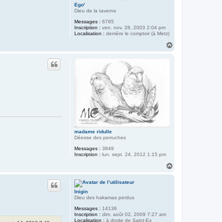
Ego'
Dieu de la taverne
Messages :
6765
Inscription :
ven. nov. 28, 2003 2:04 pm
Localisation :
derrière le comptoir (à Metz)
H
a
u
t
madame ridulle
Déesse des perruches
Messages :
3849
Inscription :
lun. sept. 24, 2012 1:15 pm
H
a
u
t
Inigin
Dieu des hakamas perdus
Messages :
14136
Inscription :
dim. août 02, 2009 7:27 am
Localisation :
à droite de Saint-Ex