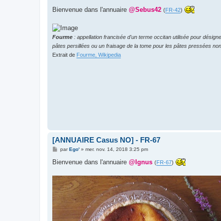
e
s
Bienvenue dans l'annuaire
@Sebus42
(
FR-42
)
s
a
g
e
Fourme
: appellation francisée d'un terme occitan utilisée pour désig
pâtes persillées ou un fraisage de la tome pour les pâtes pressées non 
Extrait de
Fourme, Wikipedia
[ANNUAIRE Casus NO] - FR-67
M
par
Ego'
»
mer. nov. 14, 2018 3:25 pm
e
s
Bienvenue dans l'annuaire
@Ignus
(
FR-67
)
s
a
g
e