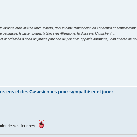
e lardons cuits et/ou d'œufs mollets, dont la zone d'expansion se concentre essentiellement 
e gaumaise, le Luxembourg, la Sarre en Allemagne, la Suisse et l'Autriche. (...)
et est réalisée à base de jeunes pousses de pissenlit (appelés barabans), non encore en bout
siens et des Casusiennes pour sympathiser et jouer
parler de ses fourmes.