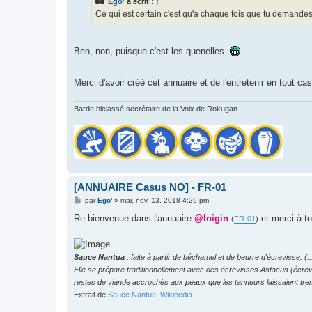
Ego'
a écrit :
↑
a
g
Ce qui est certain c'est qu'à chaque fois que tu demandes u
e
Ben, non, puisque c'est les quenelles.
Merci d'avoir créé cet annuaire et de l'entretenir en tout ca
Barde biclassé secrétaire de la Voix de Rokugan
[ANNUAIRE Casus NO] - FR-01
M
par
Ego'
»
mar. nov. 13, 2018 4:29 pm
e
s
Re-bienvenue dans l'annuaire
@Inigin
et merci à to
(
FR-01
)
s
a
g
e
Sauce Nantua
: faite à partir de béchamel et de beurre d'écrevisse. (..
Elle se prépare traditionnellement avec des écrevisses Astacus (écrevis
restes de viande accrochés aux peaux que les tanneurs laissaient tre
Extrait de
Sauce Nantua, Wikipedia