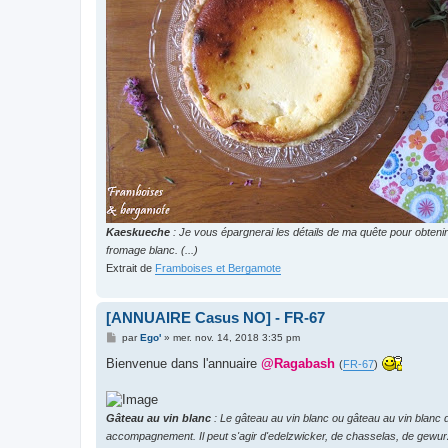
Kaeskueche
: Je vous épargnerai les détails de ma quête pour obtenir
fromage blanc. (...)
Extrait de
Framboises et Bergamote
[ANNUAIRE Casus NO] - FR-67
M
par
Ego'
»
mer. nov. 14, 2018 3:35 pm
e
s
Bienvenue dans l'annuaire
@Ragabash
(
FR-67
)
s
a
g
e
Gâteau au vin blanc
: Le gâteau au vin blanc ou gâteau au vin blanc d'
accompagnement. Il peut s'agir d'edelzwicker, de chasselas, de gewurzt