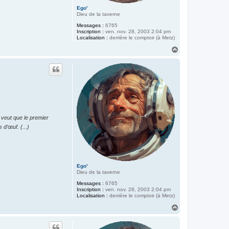
Ego'
Dieu de la taverne
Messages :
6765
Inscription :
ven. nov. 28, 2003 2:04 pm
Localisation :
derrière le comptoir (à Metz)
H
a
u
t
 veut que le premier
 d’œuf. (...)
Ego'
Dieu de la taverne
Messages :
6765
Inscription :
ven. nov. 28, 2003 2:04 pm
Localisation :
derrière le comptoir (à Metz)
H
a
u
t