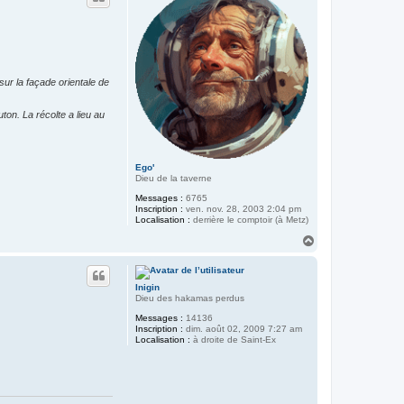
sur la façade orientale de
on. La récolte a lieu au
Ego'
Dieu de la taverne
Messages :
6765
Inscription :
ven. nov. 28, 2003 2:04 pm
Localisation :
derrière le comptoir (à Metz)
H
a
u
t
Inigin
Dieu des hakamas perdus
Messages :
14136
Inscription :
dim. août 02, 2009 7:27 am
Localisation :
à droite de Saint-Ex