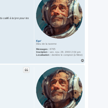
caillé à la lyre pour les
Ego'
Dieu de la taverne
Messages :
6765
Inscription :
ven. nov. 28, 2003 2:04 pm
Localisation :
derrière le comptoir (à Metz)
H
a
u
t