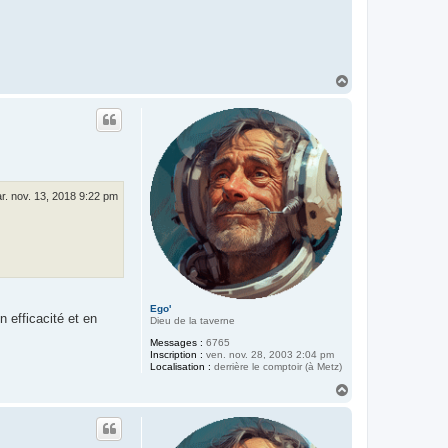
H
a
u
t
r. nov. 13, 2018 9:22 pm
Ego'
n efficacité et en
Dieu de la taverne
Messages :
6765
Inscription :
ven. nov. 28, 2003 2:04 pm
Localisation :
derrière le comptoir (à Metz)
H
a
u
t