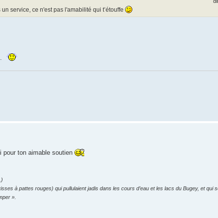
di
n service, ce n'est pas l'amabilité qui t’étouffe
s.
i pour ton aimable soutien
.)
ses à pattes rouges) qui pullulaient jadis dans les cours d’eau et les lacs du Bugey, et qui 
mper ».