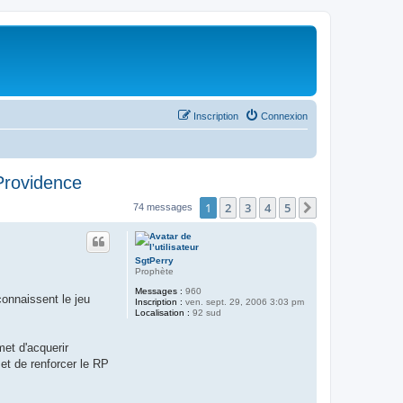
Inscription
Connexion
Providence
1
2
3
4
5
Suivant
74 messages
SgtPerry
Prophète
Messages :
960
onnaissent le jeu
Inscription :
ven. sept. 29, 2006 3:03 pm
Localisation :
92 sud
et d'acquerir
 et de renforcer le RP