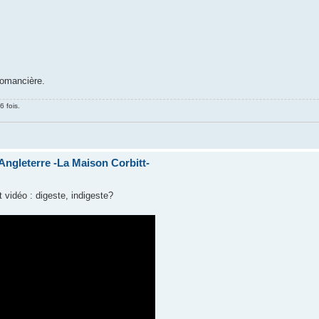
romancière.
6 fois.
ngleterre -La Maison Corbitt-
 vidéo : digeste, indigeste?