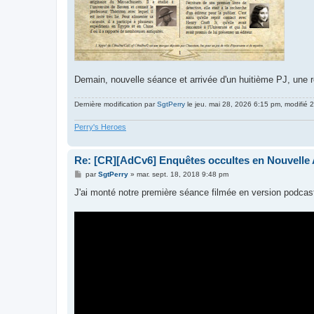
Demain, nouvelle séance et arrivée d'un huitième PJ, une 
Dernière modification par
SgtPerry
le jeu. mai 28, 2026 6:15 pm, modifié 2
Perry's Heroes
Re: [CR][AdCv6] Enquêtes occultes en Nouvelle A
M
par
SgtPerry
»
mar. sept. 18, 2018 9:48 pm
e
s
J'ai monté notre première séance filmée en version podcast
s
a
g
e