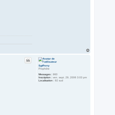
H
a
u
t
SgtPerry
Prophète
Messages :
960
Inscription :
ven. sept. 29, 2006 3:03 pm
Localisation :
92 sud