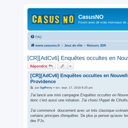
CasusNO
Forum avec de vrais morceaux de
FAQ
www.casusno.fr
Jeux de rôle
Retours JDR
[CR][AdCv6] Enquêtes occultes en Nouv
Répondre
[CR][AdCv6] Enquêtes occultes en Nouvelle
Providence
M
par
SgtPerry
»
lun. sept. 17, 2018 8:25 pm
e
s
J'ai lancé une mini campagne
Enquêtes occultes en Nouvel
s
donc c'est aussi une initiation. J'ai choisi l'Appel de Cthul
a
g
e
J'ai commencé doucement avec un très classique scénario, 
certains principes d'enquêtes. De plus je pensei qu'avec les
des PJs.