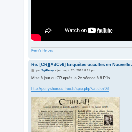
Perry's Heroes
Re: [CR][AdCv6] Enquêtes occultes en Nouvelle A
M
par
SgtPerry
»
jeu. sept. 20, 2018 8:11 pm
e
s
Mise à jour du CR après la 2e séance à 8 PJs
s
a
g
http://perrysheroes.free.fr/spip.php?article708
e