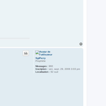
H
a
u
t
SgtPerry
Prophète
Messages :
960
Inscription :
ven. sept. 29, 2006 3:03 pm
Localisation :
92 sud