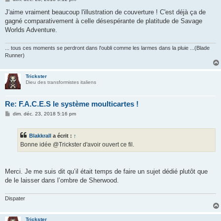
e
s
J'aime vraiment beaucoup l'illustration de couverture ! C'est déjà ça de
s
gagné comparativement à celle désespérante de platitude de Savage
a
g
Worlds Adventure.
e
... tous ces moments se perdront dans l'oubli comme les larmes dans la pluie ...(Blade
Runner)
Trickster
Dieu des transformistes italiens
Re: F.A.C.E.S le système moulticartes !
M
dim. déc. 23, 2018 5:16 pm
e
s
s
Blakkrall
a écrit :
↑
a
g
Bonne idée @Trickster d'avoir ouvert ce fil.
e
Merci. Je me suis dit qu’il était temps de faire un sujet dédié plutôt que
de le laisser dans l’ombre de Sherwood.
Dispater
Trickster