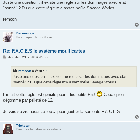
g
Juste une question : il existe une règle sur les dommages avec état
e
"sonné" ? Du que cette règle m'a assez soûle Savage Worlds.
remoon.
Dannemoge
Dieu d'après le panthéon
Re: F.A.C.E.S le système moulticartes !
M
dim. déc. 23, 2018 6:43 pm
e
s
s
remoon
a écrit :
↑
a
g
Juste une question : il existe une règle sur les dommages avec état
e
"sonné" ? Du que cette règle m'a assez soûle Savage Worlds.
En fait cette règle est géniale pour... les petits PnJ
Ceux qu'on
dégomme par pelleté de 12.
Je vais suivre aussi ce topic, pour guetter la sortie de F.A.C.E.S.
Trickster
Dieu des transformistes italiens