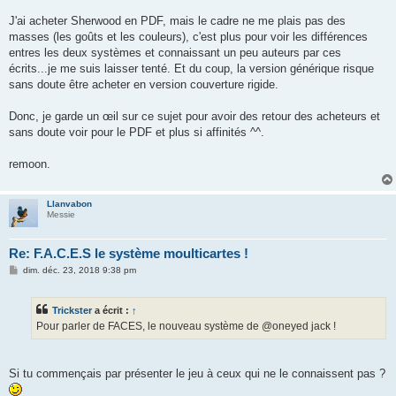
a
g
J'ai acheter Sherwood en PDF, mais le cadre ne me plais pas des
e
masses (les goûts et les couleurs), c'est plus pour voir les différences
entres les deux systèmes et connaissant un peu auteurs par ces
écrits...je me suis laisser tenté. Et du coup, la version générique risque
sans doute être acheter en version couverture rigide.
Donc, je garde un œil sur ce sujet pour avoir des retour des acheteurs et
sans doute voir pour le PDF et plus si affinités ^^.
remoon.
Llanvabon
Messie
Re: F.A.C.E.S le système moulticartes !
M
dim. déc. 23, 2018 9:38 pm
e
s
s
Trickster
a écrit :
↑
a
g
Pour parler de FACES, le nouveau système de @oneyed jack !
e
Si tu commençais par présenter le jeu à ceux qui ne le connaissent pas ?