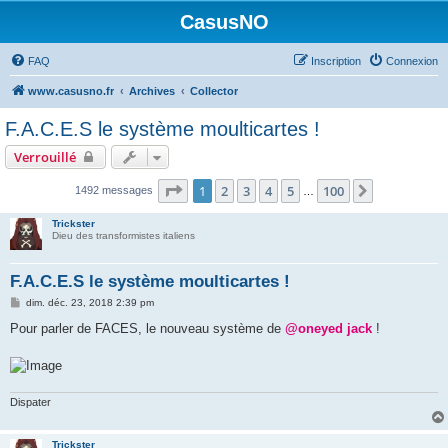
CasusNO
FAQ
Inscription
Connexion
www.casusno.fr
Archives
Collector
F.A.C.E.S le système moulticartes !
Verrouillé
Page
1
sur
100
1
2
3
4
5
100
Suivant
1492 messages
…
Trickster
Dieu des transformistes italiens
F.A.C.E.S le système moulticartes !
M
dim. déc. 23, 2018 2:39 pm
e
s
Pour parler de FACES, le nouveau système de
@oneyed jack
!
s
a
g
e
Dispater
Trickster