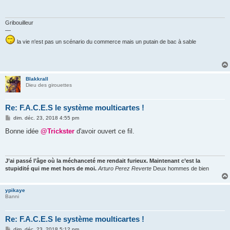
g
e
Gribouilleur
—
la vie n'est pas un scénario du commerce mais un putain de bac à sable
Blakkrall
Dieu des girouettes
Re: F.A.C.E.S le système moulticartes !
M
dim. déc. 23, 2018 4:55 pm
e
s
Bonne idée
@Trickster
d'avoir ouvert ce fil.
s
a
g
e
J’ai passé l’âge où la méchanceté me rendait furieux. Maintenant c’est la
stupidité qui me met hors de moi.
Arturo Perez Reverte
Deux hommes de bien
ypikaye
Banni
Re: F.A.C.E.S le système moulticartes !
M
dim. déc. 23, 2018 5:12 pm