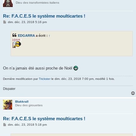
Dieu des transformistes italiens
Re: F.A.C.E.S le système moulticartes !
M
dim. déc. 23, 2018 5:16 pm
e
s
s
EDGARRA
a écrit :
↑
a
g
e
On n’a jamais été aussi proche de Noël
Dernière modification par
Trickster
le dim. déc. 23, 2018 7:00 pm, modifié 1 fois.
Dispater
Blakkrall
Dieu des girouettes
Re: F.A.C.E.S le système moulticartes !
M
dim. déc. 23, 2018 5:18 pm
e
s
s