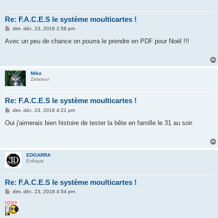
Re: F.A.C.E.S le système moulticartes !
M
dim. déc. 23, 2018 2:58 pm
e
s
Avec un peu de chance on pourra le prendre en PDF pour Noël !!!
s
a
g
e
Mike
Zelateur
Re: F.A.C.E.S le système moulticartes !
M
dim. déc. 23, 2018 4:21 pm
e
s
Oui j'aimerais bien histoire de tester la bête en famille le 31 au soir.
s
a
g
e
EDGARRA
Evêque
Re: F.A.C.E.S le système moulticartes !
M
dim. déc. 23, 2018 4:54 pm
e
s
s
a