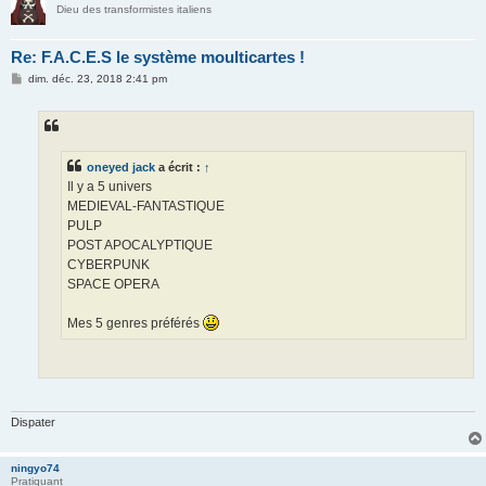
Dieu des transformistes italiens
Re: F.A.C.E.S le système moulticartes !
M
dim. déc. 23, 2018 2:41 pm
e
s
s
a
g
e
oneyed jack
a écrit :
↑
Il y a 5 univers
MEDIEVAL-FANTASTIQUE
PULP
POST APOCALYPTIQUE
CYBERPUNK
SPACE OPERA
Mes 5 genres préférés
Dispater
ningyo74
Pratiquant