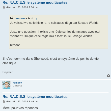
Re: F.A.C.E.S le système moulticartes !
M
dim. déc. 23, 2018 7:00 pm
e
s
s
remoon
a écrit :
↑
a
g
Je vais suivre cette histoire, je suis aussi déçu par Savage Worlds.
e
Juste une question : il existe une règle sur les dommages avec état
"sonné" ? Du que cette règle m'a assez soûle Savage Worlds.
remoon.
Si c’est comme dans Sherwood, c’est un système de points de vie
classique.
Dispater
remoon
Cardinal
Re: F.A.C.E.S le système moulticartes !
M
dim. déc. 23, 2018 8:49 pm
e
s
Merci pour vos réponses.
s