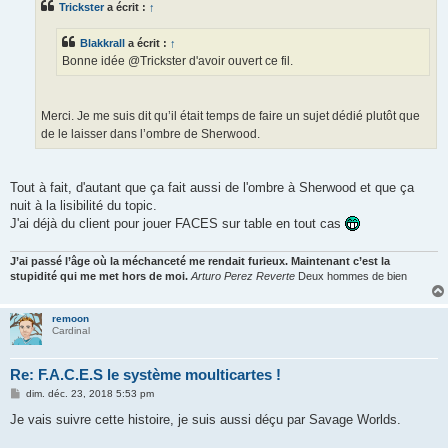
Trickster
a écrit :
↑
a
g
e
Blakkrall
a écrit :
↑
Bonne idée @Trickster d'avoir ouvert ce fil.
Merci. Je me suis dit qu’il était temps de faire un sujet dédié plutôt que
de le laisser dans l’ombre de Sherwood.
Tout à fait, d'autant que ça fait aussi de l'ombre à Sherwood et que ça
nuit à la lisibilité du topic.
J'ai déjà du client pour jouer FACES sur table en tout cas
J’ai passé l’âge où la méchanceté me rendait furieux. Maintenant c’est la
stupidité qui me met hors de moi.
Arturo Perez Reverte
Deux hommes de bien
remoon
Cardinal
Re: F.A.C.E.S le système moulticartes !
M
dim. déc. 23, 2018 5:53 pm
e
s
Je vais suivre cette histoire, je suis aussi déçu par Savage Worlds.
s
a