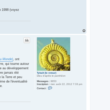
a
l
t
n 1998 (voyez
(
l
e
r
e
t
o
H
u
a
r
u
)
t
du
Monde
)
, ont
re, qui tourne autour
ble au développement
ore jamais été
Tybalt (le retour)
Dieu d'après le panthéon
 la Terre et peu
me de l'éventualité
Messages :
9953
Inscription :
mer. août 22, 2012 7:33 pm
e.
C
Contact :
o
n
t
a
c
t
e