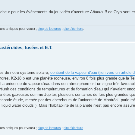
ncheur pour les événements du jeu vidéo d'aventure
Atlantis II
de Cryo sorti e
eurs antiques pour vous) ;
blog de lectures
;
site d'écriture
.
astéroïdes, fusées et E.T.
res de notre système solaire,
contient de la vapeur d'eau (lien vers un article 
dres. K2-18 b est une planète rocheuse, environ 8 fois plus grande que la Ter
. La présence de vapeur d'eau dans son atmosphère est un signe très favora
réunir des conditions de températures et de formation d'eau qui n'avaient enc
nètes gazeuses comme Jupiter, plusieurs centaines de fois plus grandes que
econde étude, menée par des chercheurs de l'université de Montréal, parle mê
iquid water clouds"). Mais l'habitabilité de la planète n'est pas encore assuré
eurs antiques pour vous) ;
blog de lectures
;
site d'écriture
.