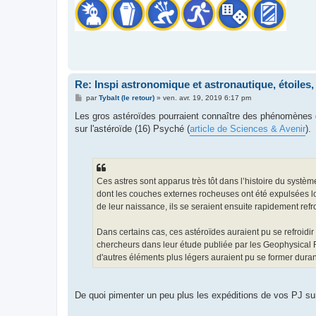
Re: Inspi astronomique et astronautique, étoiles, 
M
par
Tybalt (le retour)
»
ven. avr. 19, 2019 6:17 pm
e
s
Les gros astéroïdes pourraient connaître des phénomènes d
s
sur l'astéroïde (16) Psyché (
article de Sciences & Avenir
).
a
g
e
Ces astres sont apparus très tôt dans l’histoire du systè
dont les couches externes rocheuses ont été expulsées lor
de leur naissance, ils se seraient ensuite rapidement refr
Dans certains cas, ces astéroïdes auraient pu se refroidir d
chercheurs dans leur étude publiée par les Geophysical R
d'autres éléments plus légers auraient pu se former duran
De quoi pimenter un peu plus les expéditions de vos PJ su