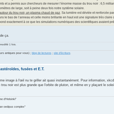
nts et a permis aux chercheurs de mesurer l’énorme masse du trou noir : 6,5 milliar
omètres de large, soit à peine deux fois notre système solaire.
autour du trou noir, un plasma chaud de gaz
. Sa lumière est déviée et renforcée par 
ans le bas de l’anneau et celle moins brillante en haut est une signature très claire
pond exactement à ce que les simulations numériques des scientifiques avaient pré
 de ça.
modifié 1 fois.
eurs antiques pour vous) ;
blog de lectures
;
site d'écriture
.
astéroïdes, fusées et E.T.
ême image à l'œil nu te griller ait quasi instantanément. Pour information, xkc
 trou noir est plus grande que l'orbite de pluton, et même en y plaçant le sole
me d'Helsinki"
 an oedipus complex"