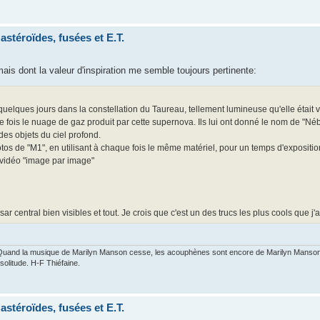
astéroïdes, fusées et E.T.
ais dont la valeur d'inspiration me semble toujours pertinente:
uelques jours dans la constellation du Taureau, tellement lumineuse qu'elle était vi
e fois le nuage de gaz produit par cette supernova. Ils lui ont donné le nom de "Né
des objets du ciel profond.
os de "M1", en utilisant à chaque fois le même matériel, pour un temps d'exposition
 vidéo "image par image"
r central bien visibles et tout. Je crois que c'est un des trucs les plus cools que j
 Quand la musique de Marilyn Manson cesse, les acouphènes sont encore de Marilyn Manson
solitude. H-F Thiéfaine.
astéroïdes, fusées et E.T.