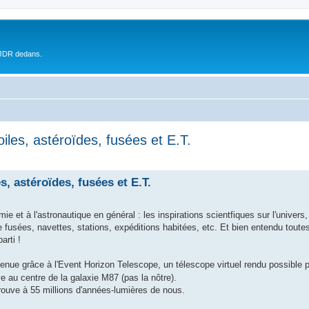
 JDR dedans.
iles, astéroïdes, fusées et E.T.
s, astéroïdes, fusées et E.T.
mie et à l'astronautique en général : les inspirations scientfiques sur l'univers, 
 fusées, navettes, stations, expéditions habitées, etc. Et bien entendu toutes
arti !
tenue grâce à l'Event Horizon Telescope, un télescope virtuel rendu possible p
e au centre de la galaxie M87 (pas la nôtre).
trouve à 55 millions d'années-lumières de nous.