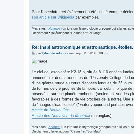
Pour l'anecdote, cet événement a été utilisé comme décle
son article sur Wikipédia
par exemple).
Mes sites :
Kosmos
(un jdra sur la mythologie grecque qui a lu les aut
Disclameur : j'ai écrit pour "Casus" et "Jdr Mag".
Re: Inspi astronomique et astronautique, étoiles, 
M
par
Tybalt (le retour)
»
mer. sept. 11, 2019 8:08 pm
e
s
s
a
g
Le ciel de l'exoplanète K2-18 b, située à 110 années-lumiè
e
annoncé hier des astronomes de l'University College de Lon
d'une géante rouge au cours d'années longues de 33 jours
de formes de vie proches de la nôtre, car cela implique de 
observées sur une planète rocheuse (seulement sur des pla
favorables à des formes de vie proches de la nôtre). Une s
de "nuages d'eau liquide" (" water vapour and perhaps even l
Article du
Nouvel Obs
Article des
Nouvelles de Montréal
(en anglais)
Mes sites :
Kosmos
(un jdra sur la mythologie grecque qui a lu les aut
Disclameur : j'ai écrit pour "Casus" et "Jdr Mag".