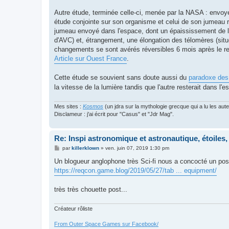
Autre étude, terminée celle-ci, menée par la NASA : envoye
étude conjointe sur son organisme et celui de son jumeau r
jumeau envoyé dans l'espace, dont un épaississement de la 
d'AVC) et, étrangement, une élongation des télomères (sit
changements se sont avérés réversibles 6 mois après le ret
Article sur Ouest France
.
Cette étude se souvient sans doute aussi du
paradoxe des
la vitesse de la lumière tandis que l'autre resterait dans l'e
Mes sites :
Kosmos
(un jdra sur la mythologie grecque qui a lu les aut
Disclameur : j'ai écrit pour "Casus" et "Jdr Mag".
Re: Inspi astronomique et astronautique, étoiles, 
M
par
killerklown
»
ven. juin 07, 2019 1:30 pm
e
s
Un blogueur anglophone très Sci-fi nous a concocté un post 
s
https://reqcon.game.blog/2019/05/27/tab ... equipment/
a
g
e
très très chouette post...
Créateur rôliste
From Outer Space Games sur Facebook/