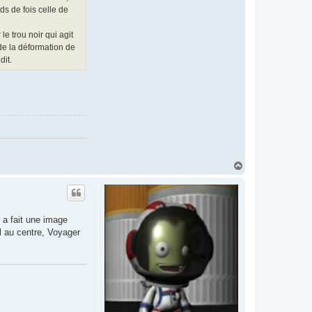
ds de fois celle de
le trou noir qui agit
 de la déformation de
dit.
H
a
u
t
d a fait une image
il au centre, Voyager