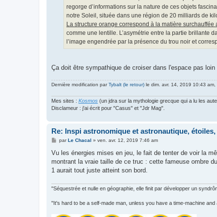
regorge d’informations sur la nature de ces objets fascina
notre Soleil, située dans une région de 20 milliards de kil
La structure orange correspond à la matière surchauffée 
comme une lentille. L’asymétrie entre la partie brillante d
l’image engendrée par la présence du trou noir et corres
Ça doit être sympathique de croiser dans l'espace pas loin
Dernière modification par
Tybalt (le retour)
le dim. avr. 14, 2019 10:43 am, 
Mes sites :
Kosmos
(un jdra sur la mythologie grecque qui a lu les aut
Disclameur : j'ai écrit pour "Casus" et "Jdr Mag".
Re: Inspi astronomique et astronautique, étoiles, 
M
par
Le Chacal
»
ven. avr. 12, 2019 7:46 am
e
s
Vu les énergies mises en jeu, le fait de tenter de voir la m
s
montrant la vraie taille de ce truc : cette fameuse ombre du
a
g
1 aurait tout juste atteint son bord.
e
"Séquestrée et nulle en géographie, elle finit par développer un syndrô
"It's hard to be a self-made man, unless you have a time-machine and