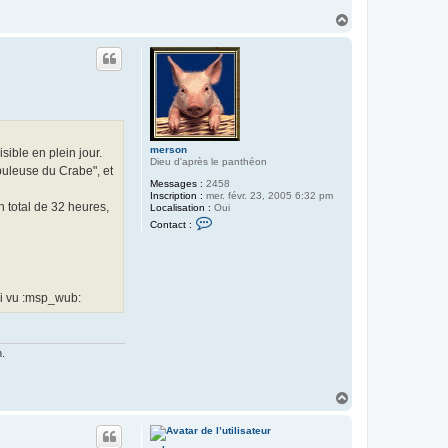
r
H
k
i
a
l
u
l
t
e
r
k
l
o
w
n
merson
sible en plein jour.
Dieu d'après le panthéon
buleuse du Crabe", et
Messages :
2458
Inscription :
mer. févr. 23, 2005 6:32 pm
 total de 32 heures,
Localisation :
Oui
C
Contact :
o
n
t
a
c
t
'ai vu :msp_wub:
e
r
m
e
r
.
s
o
n
H
a
u
t