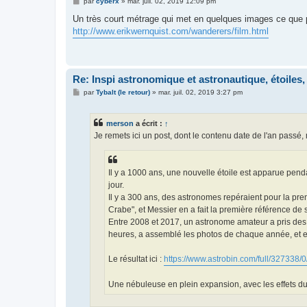
M
par
cyberx
»
mar. juil. 02, 2019 12:09 pm
e
s
Un très court métrage qui met en quelques images ce que po
s
http://www.erikwernquist.com/wanderers/film.html
a
g
e
Re: Inspi astronomique et astronautique, étoiles, 
M
par
Tybalt (le retour)
»
mar. juil. 02, 2019 3:27 pm
e
s
s
merson
a écrit :
↑
a
g
Je remets ici un post, dont le contenu date de l'an passé,
e
Il y a 1000 ans, une nouvelle étoile est apparue penda
jour.
Il y a 300 ans, des astronomes repéraient pour la pre
Crabe", et Messier en a fait la première référence de 
Entre 2008 et 2017, un astronome amateur a pris des p
heures, a assemblé les photos de chaque année, et e
Le résultat ici :
https://www.astrobin.com/full/327338/0
Une nébuleuse en plein expansion, avec les effets du p