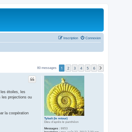
Inscription
Connexion
1
2
3
4
5
6
Suivant
80 messages
les étoiles, les
 les projections ou
ar la coopération
Tybalt (le retour)
Dieu d'après le panthéon
Messages :
9953
Inscription :
mer. août 22, 2012 7:33 pm