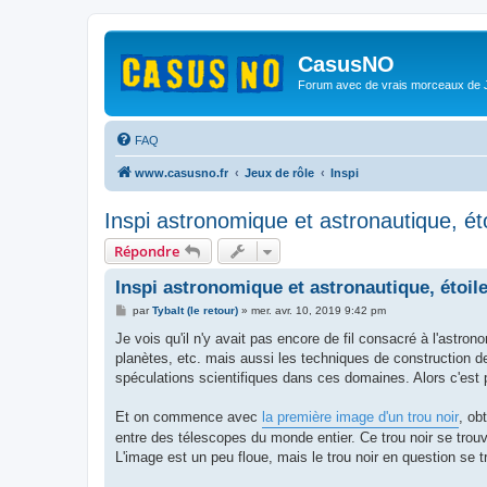
CasusNO
Forum avec de vrais morceaux de
FAQ
www.casusno.fr
Jeux de rôle
Inspi
Inspi astronomique et astronautique, éto
Répondre
Inspi astronomique et astronautique, étoile
M
par
Tybalt (le retour)
»
mer. avr. 10, 2019 9:42 pm
e
s
Je vois qu'il n'y avait pas encore de fil consacré à l'astrono
s
planètes, etc. mais aussi les techniques de construction de
a
g
spéculations scientifiques dans ces domaines. Alors c'est p
e
Et on commence avec
la première image d'un trou noir
, ob
entre des télescopes du monde entier. Ce trou noir se trouv
L'image est un peu floue, mais le trou noir en question se 