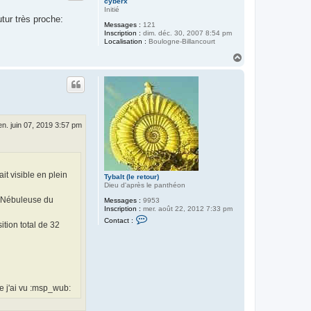
cyberx
Initié
tur très proche:
Messages :
121
Inscription :
dim. déc. 30, 2007 8:54 pm
Localisation :
Boulogne-Billancourt
H
a
u
t
en. juin 07, 2019 3:57 pm
it visible en plein
Tybalt (le retour)
Dieu d'après le panthéon
e "Nébuleuse du
Messages :
9953
Inscription :
mer. août 22, 2012 7:33 pm
C
Contact :
tion total de 32
o
n
t
a
c
t
e
r
ue j'ai vu :msp_wub:
T
y
b