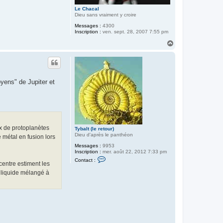
Le Chacal
Dieu sans vraiment y croire
Messages :
4300
Inscription :
ven. sept. 28, 2007 7:55 pm
H
a
u
t
yens" de Jupiter et
ux de protoplanètes
Tybalt (le retour)
Dieu d'après le panthéon
 métal en fusion lors
Messages :
9953
Inscription :
mer. août 22, 2012 7:33 pm
C
Contact :
 centre estiment les
o
n
 liquide mélangé à
t
a
c
t
e
r
T
y
b