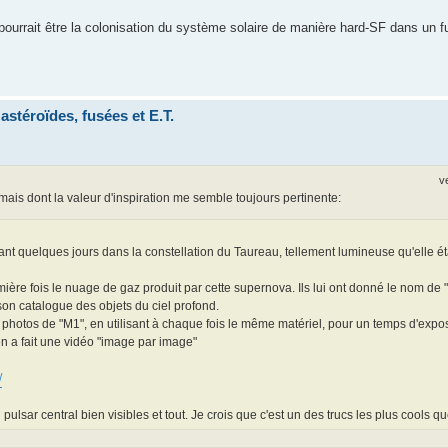
urrait être la colonisation du système solaire de manière hard-SF dans un fu
astéroïdes, fusées et E.T.
v
 mais dont la valeur d'inspiration me semble toujours pertinente:
nt quelques jours dans la constellation du Taureau, tellement lumineuse qu'elle éta
mière fois le nuage de gaz produit par cette supernova. Ils lui ont donné le nom d
son catalogue des objets du ciel profond.
hotos de "M1", en utilisant à chaque fois le même matériel, pour un temps d'exposi
n a fait une vidéo "image par image"
/
ulsar central bien visibles et tout. Je crois que c'est un des trucs les plus cools q