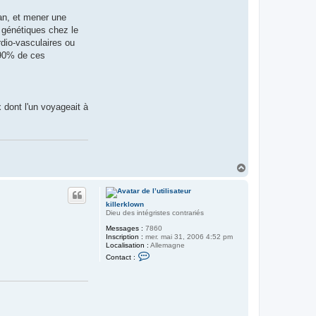
a
 an, et mener une
l
t
 génétiques chez le
(
rdio-vasculaires ou
l
e
 90% de ces
r
e
t
o
u
r
 dont l'un voyageait à
)
H
a
u
t
killerklown
Dieu des intégristes contrariés
Messages :
7860
Inscription :
mer. mai 31, 2006 4:52 pm
Localisation :
Allemagne
C
Contact :
o
n
t
a
c
t
e