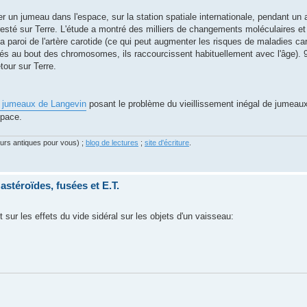
r un jumeau dans l'espace, sur la station spatiale internationale, pendant un
esté sur Terre. L'étude a montré des milliers de changements moléculaires et
paroi de l'artère carotide (ce qui peut augmenter les risques de maladies ca
ués au bout des chromosomes, ils raccourcissent habituellement avec l'âge).
our sur Terre.
 jumeaux de Langevin
posant le problème du vieillissement inégal de jumeaux
space.
eurs antiques pour vous) ;
blog de lectures
;
site d'écriture
.
astéroïdes, fusées et E.T.
sur les effets du vide sidéral sur les objets d'un vaisseau: