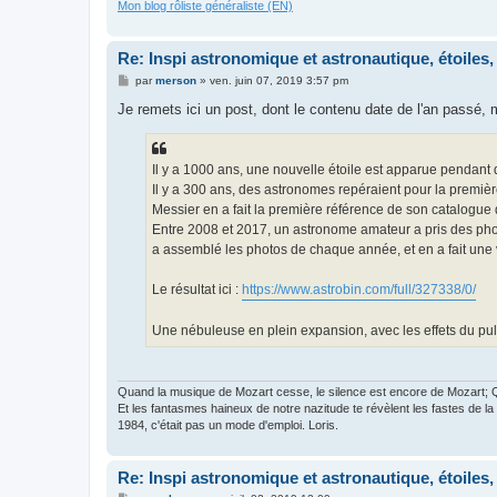
Mon blog rôliste généraliste (EN)
Re: Inspi astronomique et astronautique, étoiles, 
M
par
merson
»
ven. juin 07, 2019 3:57 pm
e
s
Je remets ici un post, dont le contenu date de l'an passé, m
s
a
g
e
Il y a 1000 ans, une nouvelle étoile est apparue pendant q
Il y a 300 ans, des astronomes repéraient pour la premièr
Messier en a fait la première référence de son catalogue 
Entre 2008 et 2017, un astronome amateur a pris des phot
a assemblé les photos de chaque année, et en a fait une
Le résultat ici :
https://www.astrobin.com/full/327338/0/
Une nébuleuse en plein expansion, avec les effets du pulsa
Quand la musique de Mozart cesse, le silence est encore de Mozart;
Et les fantasmes haineux de notre nazitude te révèlent les fastes de la 
1984, c'était pas un mode d'emploi. Loris.
Re: Inspi astronomique et astronautique, étoiles, 