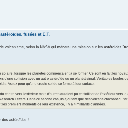
astéroïdes, fusées et E.T.
e volcanisme, selon la NASA qui mènera une mission sur les astéroïdes "tro
me solaire, lorsque les planètes commençaient à se former. Ce sont en fait les noya
s d'une collision avec un autre astéroïde ou un planétésimal. Véritables boules de
oidis. Assez pour qu'une croute solide se forme à leur surface.
u centre vers l'extérieur mais d'autres auraient pu cristalliser de l'extérieur vers le
esearch Letters. Dans ce second cas, ils ajoutent que des volcans crachant du fer
t les premiers moments de leur existence, il y a 4 milliards d'années.
r des astéroïdes !