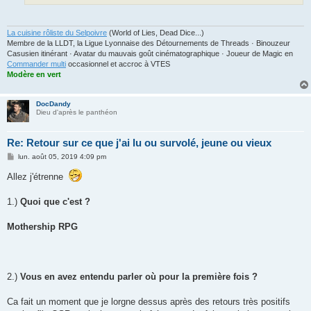
La cuisine rôliste du Selpoivre
(World of Lies, Dead Dice...)
Membre de la LLDT, la Ligue Lyonnaise des Détournements de Threads · Binouzeur
Casusien itinérant · Avatar du mauvais goût cinématographique · Joueur de Magic en
Commander multi
occasionnel et accroc à VTES
Modère en vert
DocDandy
Dieu d'après le panthéon
Re: Retour sur ce que j'ai lu ou survolé, jeune ou vieux
M
lun. août 05, 2019 4:09 pm
e
s
Allez j'étrenne
s
a
g
1.)
Quoi que c'est ?
e
Mothership RPG
2.)
Vous en avez entendu parler où pour la première fois ?
Ca fait un moment que je lorgne dessus après des retours très positifs