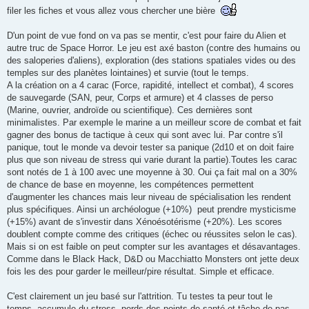
filer les fiches et vous allez vous chercher une bière
D'un point de vue fond on va pas se mentir, c'est pour faire du Alien et
autre truc de Space Horror. Le jeu est axé baston (contre des humains ou
des saloperies d'aliens), exploration (des stations spatiales vides ou des
temples sur des planètes lointaines) et survie (tout le temps.
A la création on a 4 carac (Force, rapidité, intellect et combat), 4 scores
de sauvegarde (SAN, peur, Corps et armure) et 4 classes de perso
(Marine, ouvrier, androïde ou scientifique). Ces dernières sont
minimalistes. Par exemple le marine a un meilleur score de combat et fait
gagner des bonus de tactique à ceux qui sont avec lui. Par contre s'il
panique, tout le monde va devoir tester sa panique (2d10 et on doit faire
plus que son niveau de stress qui varie durant la partie).Toutes les carac
sont notés de 1 à 100 avec une moyenne à 30. Oui ça fait mal on a 30%
de chance de base en moyenne, les compétences permettent
d'augmenter les chances mais leur niveau de spécialisation les rendent
plus spécifiques. Ainsi un archéologue (+10%) peut prendre mysticisme
(+15%) avant de s'investir dans Xénoésotérisme (+20%). Les scores
doublent compte comme des critiques (échec ou réussites selon le cas).
Mais si on est faible on peut compter sur les avantages et désavantages.
Comme dans le Black Hack, D&D ou Macchiatto Monsters ont jette deux
fois les des pour garder le meilleur/pire résultat. Simple et efficace.
C'est clairement un jeu basé sur l'attrition. Tu testes ta peur tout le
temps, accumule du stress, perds des points de santé et tâche de pas