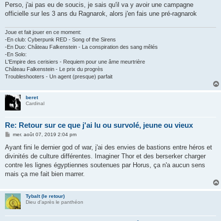
Perso, j'ai pas eu de soucis, je sais qu'il va y avoir une campagne
officielle sur les 3 ans du Ragnarok, alors j'en fais une pré-ragnarok
Joue et fait jouer en ce moment:
-En club: Cyberpunk RED - Song of the Sirens
-En Duo: Château Falkenstein - La conspiration des sang mêlés
-En Solo:
L'Empire des cerisiers - Requiem pour une âme meurtrière
Château Falkenstein - Le prix du progrès
Troubleshooters - Un agent (presque) parfait
beret
Cardinal
Re: Retour sur ce que j'ai lu ou survolé, jeune ou vieux
M
mer. août 07, 2019 2:04 pm
e
s
Ayant fini le dernier god of war, j'ai des envies de bastions entre héros et
s
divinités de culture différentes. Imaginer Thor et des berserker charger
a
g
contre les lignes égyptiennes soutenues par Horus, ça n'a aucun sens
e
mais ça me fait bien marrer.
Tybalt (le retour)
Dieu d'après le panthéon