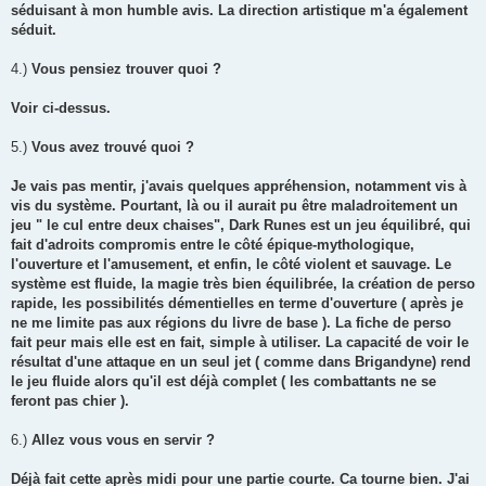
séduisant à mon humble avis. La direction artistique m'a également
séduit.
4.)
Vous pensiez trouver quoi ?
Voir ci-dessus.
5.)
Vous avez trouvé quoi ?
Je vais pas mentir, j'avais quelques appréhension, notamment vis à
vis du système. Pourtant, là ou il aurait pu être maladroitement un
jeu " le cul entre deux chaises", Dark Runes est un jeu équilibré, qui
fait d'adroits compromis entre le côté épique-mythologique,
l'ouverture et l'amusement, et enfin, le côté violent et sauvage. Le
système est fluide, la magie très bien équilibrée, la création de perso
rapide, les possibilités démentielles en terme d'ouverture ( après je
ne me limite pas aux régions du livre de base ). La fiche de perso
fait peur mais elle est en fait, simple à utiliser. La capacité de voir le
résultat d'une attaque en un seul jet ( comme dans Brigandyne) rend
le jeu fluide alors qu'il est déjà complet ( les combattants ne se
feront pas chier ).
6.)
Allez vous vous en servir ?
Déjà fait cette après midi pour une partie courte. Ca tourne bien. J'ai