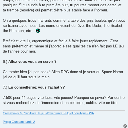
paniquer. Si tu survis à ta première nuit, tu pourras monter des carac' et
ta trempe (resolve) qui permet d'être plus stable face à l'horreur.
On a quelques trucs marrants comme la table des pnjs boulets qu'on peut
se trainer avec nous. Les noms envoient du rêve: the Dude, The Sexbot,
the Rich son, etc...
Bref c'est vite lu, ergonomique et facile à faire jouer rapidement. C'est
sans prétention et même si j'apprécie ses qualités ça n'en fait pas LE jeu
de l'année pour moi.
6.)
Allez vous vous en servir ?
Ca tombe bien j'ai pas backé Alien RPG donc si je veux du Space Horror
j'ai ce qu'il faut sous la main.
7.)
En conseilleriez vous l'achat ??
7.50€ pour 44 pages vite lues, vite jouées! Pourquoi se priver? Par contre
si vous recherchez de l'immersion et un bel objet, oubliez vite ce titre.
Crossbows & Crucifixes, le jeu d'aventures Pulp et horrifique OSR
Projet Gundam partie 2