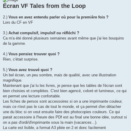
a
g
Écran VF Tales from the Loop
e
2.)
Vous en avez entendu parler où pour la première fois ?
Lors du CF en VF
3.)
Achat compulsif, impulsif ou réfléchi ?
Ca m'a été donné plusieurs semaines avant même que j'ai les bouquins
de la gamme.
4.)
Vous pensiez trouver quoi ?
Rien, c'était surprise.
5.)
Vous avez trouvé quoi ?
Un bel écran, un peu sombre, mais de qualité, avec une illustration
magnifique.
Maintenant que j'ai lu les livres, je pense que les tables de l'écran sont
bien choisies et complètes. C'est bien agencé, coloré et lumineux, ce qui
en permet une lecture confortable.
Les fiches de persos sont accessoires si on a une imprimante couleur,
mais ce n'est pas le cas de tout le monde, et ça permet d'en détacher
une du bloc si on veut ensuite faire des photocopies couleurs. Ce qui
parait accessoire à l'heure des PDf est au final une bonne idée, surtout si
on a pas d'ordi/d'imprimante sous la main (vacances...).
La carte est lisible, a format A3 pliée en 2 et donc facilement