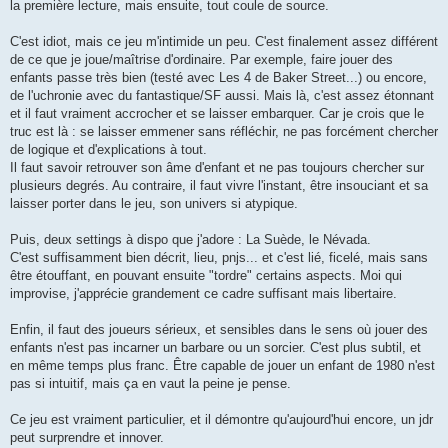
la première lecture, mais ensuite, tout coule de source.
C'est idiot, mais ce jeu m'intimide un peu. C'est finalement assez différent
de ce que je joue/maîtrise d'ordinaire. Par exemple, faire jouer des
enfants passe très bien (testé avec Les 4 de Baker Street...) ou encore,
de l'uchronie avec du fantastique/SF aussi. Mais là, c'est assez étonnant
et il faut vraiment accrocher et se laisser embarquer. Car je crois que le
truc est là : se laisser emmener sans réfléchir, ne pas forcément chercher
de logique et d'explications à tout.
Il faut savoir retrouver son âme d'enfant et ne pas toujours chercher sur
plusieurs degrés. Au contraire, il faut vivre l'instant, être insouciant et sa
laisser porter dans le jeu, son univers si atypique.
Puis, deux settings à dispo que j'adore : La Suède, le Névada.
C'est suffisamment bien décrit, lieu, pnjs... et c'est lié, ficelé, mais sans
être étouffant, en pouvant ensuite "tordre" certains aspects. Moi qui
improvise, j'apprécie grandement ce cadre suffisant mais libertaire.
Enfin, il faut des joueurs sérieux, et sensibles dans le sens où jouer des
enfants n'est pas incarner un barbare ou un sorcier. C'est plus subtil, et
en même temps plus franc. Être capable de jouer un enfant de 1980 n'est
pas si intuitif, mais ça en vaut la peine je pense.
Ce jeu est vraiment particulier, et il démontre qu'aujourd'hui encore, un jdr
peut surprendre et innover.