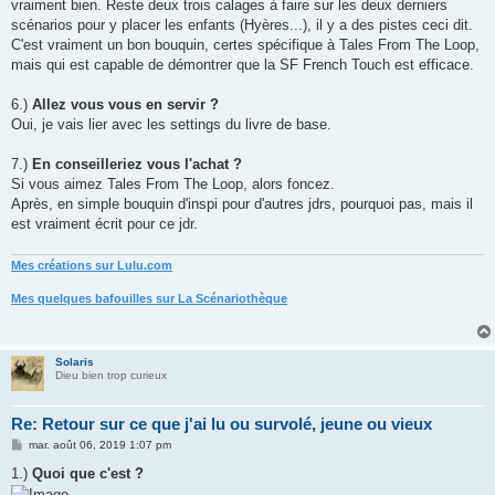
vraiment bien. Reste deux trois calages à faire sur les deux derniers
scénarios pour y placer les enfants (Hyères...), il y a des pistes ceci dit.
C'est vraiment un bon bouquin, certes spécifique à Tales From The Loop,
mais qui est capable de démontrer que la SF French Touch est efficace.
6.)
Allez vous vous en servir ?
Oui, je vais lier avec les settings du livre de base.
7.)
En conseilleriez vous l'achat ?
Si vous aimez Tales From The Loop, alors foncez.
Après, en simple bouquin d'inspi pour d'autres jdrs, pourquoi pas, mais il
est vraiment écrit pour ce jdr.
Mes créations sur Lulu.com
Mes quelques bafouilles sur La Scénariothèque
Solaris
Dieu bien trop curieux
Re: Retour sur ce que j'ai lu ou survolé, jeune ou vieux
M
mar. août 06, 2019 1:07 pm
e
s
1.)
Quoi que c'est ?
s