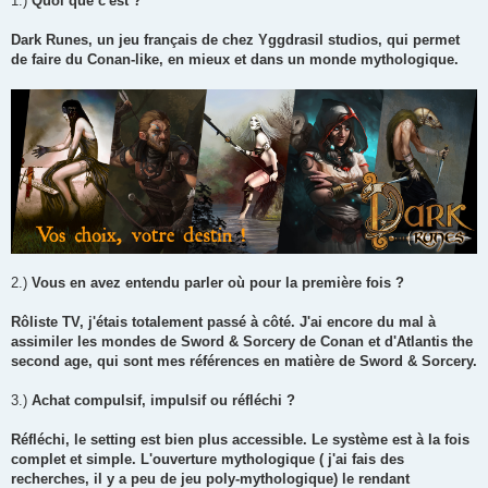
1.)
Quoi que c'est ?
s
a
g
Dark Runes, un jeu français de chez Yggdrasil studios, qui permet
e
de faire du Conan-like, en mieux et dans un monde mythologique.
2.)
Vous en avez entendu parler où pour la première fois ?
Rôliste TV, j'étais totalement passé à côté. J'ai encore du mal à
assimiler les mondes de Sword & Sorcery de Conan et d'Atlantis the
second age, qui sont mes références en matière de Sword & Sorcery.
3.)
Achat compulsif, impulsif ou réfléchi ?
Réfléchi, le setting est bien plus accessible. Le système est à la fois
complet et simple. L'ouverture mythologique ( j'ai fais des
recherches, il y a peu de jeu poly-mythologique) le rendant