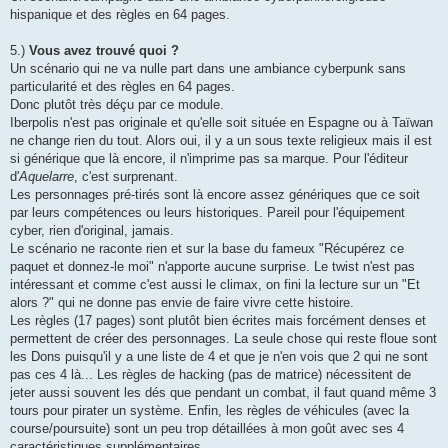
hispanique et des règles en 64 pages.
5.)
Vous avez trouvé quoi ?
Un scénario qui ne va nulle part dans une ambiance cyberpunk sans
particularité et des règles en 64 pages.
Donc plutôt très déçu par ce module.
Iberpolis n'est pas originale et qu'elle soit située en Espagne ou à Taïwan
ne change rien du tout. Alors oui, il y a un sous texte religieux mais il est
si générique que là encore, il n'imprime pas sa marque. Pour l'éditeur
d'
Aquelarre
, c'est surprenant.
Les personnages pré-tirés sont là encore assez génériques que ce soit
par leurs compétences ou leurs historiques. Pareil pour l'équipement
cyber, rien d'original, jamais.
Le scénario ne raconte rien et sur la base du fameux "Récupérez ce
paquet et donnez-le moi" n'apporte aucune surprise. Le twist n'est pas
intéressant et comme c'est aussi le climax, on fini la lecture sur un "Et
alors ?" qui ne donne pas envie de faire vivre cette histoire.
Les règles (17 pages) sont plutôt bien écrites mais forcément denses et
permettent de créer des personnages. La seule chose qui reste floue sont
les Dons puisqu'il y a une liste de 4 et que je n'en vois que 2 qui ne sont
pas ces 4 là... Les règles de hacking (pas de matrice) nécessitent de
jeter aussi souvent les dés que pendant un combat, il faut quand même 3
tours pour pirater un système. Enfin, les règles de véhicules (avec la
course/poursuite) sont un peu trop détaillées à mon goût avec ses 4
caractéristiques supplémentaires.