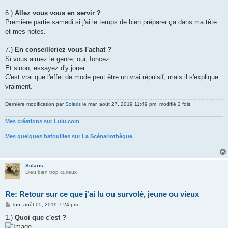
6.)
Allez vous vous en servir ?
Première partie samedi si j'ai le temps de bien préparer ça dans ma tête
et mes notes.
7.)
En conseilleriez vous l'achat ?
Si vous aimez le genre, oui, foncez.
Et sinon, essayez d'y jouer.
C'est vrai que l'effet de mode peut être un vrai répulsif, mais il s'explique
vraiment.
Dernière modification par
Solaris
le mar. août 27, 2019 11:49 pm, modifié 2 fois.
Mes créations sur Lulu.com
Mes quelques bafouilles sur La Scénariothèque
Solaris
Dieu bien trop curieux
Re: Retour sur ce que j'ai lu ou survolé, jeune ou vieux
M
lun. août 05, 2019 7:24 pm
e
s
1.)
Quoi que c'est ?
s