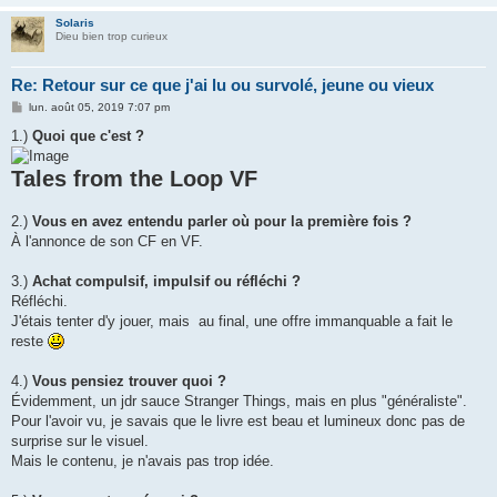
Solaris
Dieu bien trop curieux
Re: Retour sur ce que j'ai lu ou survolé, jeune ou vieux
M
lun. août 05, 2019 7:07 pm
e
s
1.)
Quoi que c'est ?
s
a
g
Tales from the Loop VF
e
2.)
Vous en avez entendu parler où pour la première fois ?
À l'annonce de son CF en VF.
3.)
Achat compulsif, impulsif ou réfléchi ?
Réfléchi.
J'étais tenter d'y jouer, mais au final, une offre immanquable a fait le
reste
4.)
Vous pensiez trouver quoi ?
Évidemment, un jdr sauce Stranger Things, mais en plus "généraliste".
Pour l'avoir vu, je savais que le livre est beau et lumineux donc pas de
surprise sur le visuel.
Mais le contenu, je n'avais pas trop idée.