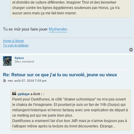
et divinités de culture différentes. Imaginer Thor et des berserker
charger contre les lignes égyptiennes soutenues par Horus, ça n'a
aucun sens mais ça me fait bien marrer.
Tu es mûr pour faire jouer
Mythender
.
Hugin & Munin
Tu vois le tableau
Sykes
Dieu normand
Re: Retour sur ce que j'ai lu ou survolé, jeune ou vieux
M
mer. août 07, 2019 7:03 pm
e
s
s
ypikaye
a écrit :
↑
a
g
Pareil pour DarkRunes, le côté "shaker uchronique" ne m'a pas ouvert
e
le chakra de l'imaginaire. Et pourtant je suis un fan de Yrth (Gurps) qui
mélangent historique et heroic fantasy avec une explication de départ à
ce melting pot qui me parle bien plus.
DarkRunes a vraiment l'air d'un bon JdR mais je n'arrive toujours pas à
l'attraper même après la lecture du livret découvertes. Etrange...