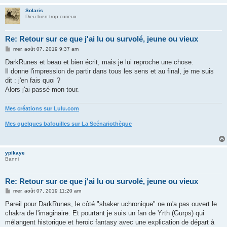
Solaris
Dieu bien trop curieux
Re: Retour sur ce que j'ai lu ou survolé, jeune ou vieux
M
mer. août 07, 2019 9:37 am
e
s
DarkRunes et beau et bien écrit, mais je lui reproche une chose.
s
Il donne l'impression de partir dans tous les sens et au final, je me suis
a
g
dit : j'en fais quoi ?
e
Alors j'ai passé mon tour.
Mes créations sur Lulu.com
Mes quelques bafouilles sur La Scénariothèque
ypikaye
Banni
Re: Retour sur ce que j'ai lu ou survolé, jeune ou vieux
M
mer. août 07, 2019 11:20 am
e
s
Pareil pour DarkRunes, le côté "shaker uchronique" ne m'a pas ouvert le
s
chakra de l'imaginaire. Et pourtant je suis un fan de Yrth (Gurps) qui
a
g
mélangent historique et heroic fantasy avec une explication de départ à
e