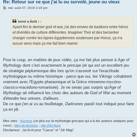
Re: Retour sur ce que j'ai lu ou survolé, jeune ou vieux
M
mer. août 07, 2019 2:19 pm
e
s
s
beret
a écrit :
↑
a
g
Ayant fini le dernier god of war, j'ai des envies de bastions entre héros
e
et divinités de culture différentes. Imaginer Thor et des berserker
charger contre les lignes égyptiennes soutenues par Horus, ça n'a
aucun sens mais ça me fait bien marrer.
Pour le coup, en matière de jeux vidéo, ça me fait plus penser à
Age of
Mythology
dont c'est exactement le principe (et qui est un excellent jeu
de stratégie péplumesque dès lors qu'on s'asseoit sur l'exactitude
mythologique ou même historique - parce que oui, les Vikings cohabitent
vraiment avec l'Egypte pharaonique et la Grèce minoenno-mycéno-
classico-macédono-romanisée). Je ne serais pas surpris qu'
Age of
Mythology
ait influencé les choix des auteurs de
God of War
au moment
d'étendre leur univers, d'ailleurs.
De ce que j'en ai vu au feuilletage,
Darkrunes
paraît tout indiqué pour faire
ça en jdr.
Mes sites :
Kosmos
(un jdra sur la mythologie grecque qui a lu les auteurs antiques pour
vous) ;
blog de lectures
;
site d'écriture
.
Disclameur : j'ai écrit pour "Casus" et "Jdr Mag".