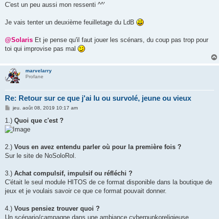
C'est un peu aussi mon ressenti ^^'
Je vais tenter un deuxième feuilletage du LdB
@Solaris
Et je pense qu'il faut jouer les scénars, du coup pas trop pour
toi qui improvise pas mal
marvelarry
Profane
Re: Retour sur ce que j'ai lu ou survolé, jeune ou vieux
M
jeu. août 08, 2019 10:17 am
e
s
1.)
Quoi que c'est ?
s
a
g
e
2.)
Vous en avez entendu parler où pour la première fois ?
Sur le site de NoSoloRol.
3.)
Achat compulsif, impulsif ou réfléchi ?
C'était le seul module HITOS de ce format disponible dans la boutique de
jeux et je voulais savoir ce que ce format pouvait donner.
4.)
Vous pensiez trouver quoi ?
Un scénario/campagne dans une ambiance cyberpunkoreligieuse