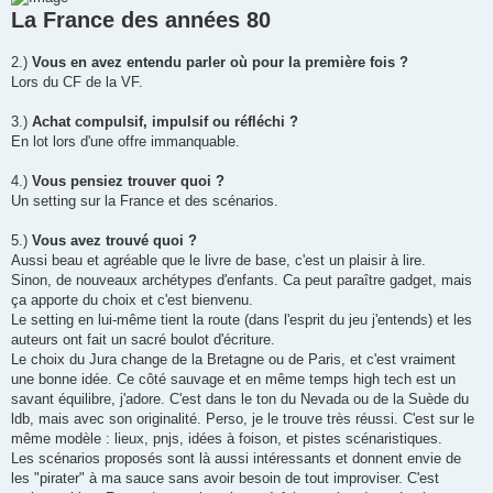
a
g
La France des années 80
e
2.)
Vous en avez entendu parler où pour la première fois ?
Lors du CF de la VF.
3.)
Achat compulsif, impulsif ou réfléchi ?
En lot lors d'une offre immanquable.
4.)
Vous pensiez trouver quoi ?
Un setting sur la France et des scénarios.
5.)
Vous avez trouvé quoi ?
Aussi beau et agréable que le livre de base, c'est un plaisir à lire.
Sinon, de nouveaux archétypes d'enfants. Ca peut paraître gadget, mais
ça apporte du choix et c'est bienvenu.
Le setting en lui-même tient la route (dans l'esprit du jeu j'entends) et les
auteurs ont fait un sacré boulot d'écriture.
Le choix du Jura change de la Bretagne ou de Paris, et c'est vraiment
une bonne idée. Ce côté sauvage et en même temps high tech est un
savant équilibre, j'adore. C'est dans le ton du Nevada ou de la Suède du
ldb, mais avec son originalité. Perso, je le trouve très réussi. C'est sur le
même modèle : lieux, pnjs, idées à foison, et pistes scénaristiques.
Les scénarios proposés sont là aussi intéressants et donnent envie de
les "pirater" à ma sauce sans avoir besoin de tout improviser. C'est