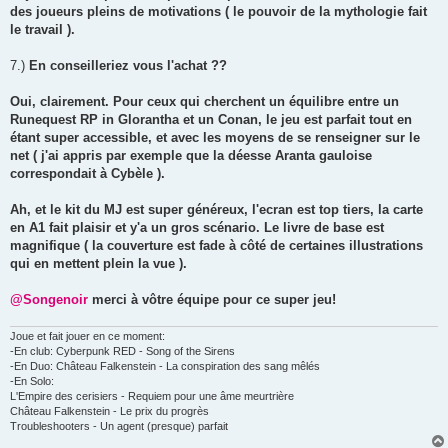
des joueurs pleins de motivations ( le pouvoir de la mythologie fait
le travail ).
7.)
En conseilleriez vous l'achat ??
Oui, clairement. Pour ceux qui cherchent un équilibre entre un
Runequest RP in Glorantha et un Conan, le jeu est parfait tout en
étant super accessible, et avec les moyens de se renseigner sur le
net ( j'ai appris par exemple que la déesse Aranta gauloise
correspondait à Cybèle ).
Ah, et le kit du MJ est super généreux, l'ecran est top tiers, la carte
en A1 fait plaisir et y'a un gros scénario. Le livre de base est
magnifique ( la couverture est fade à côté de certaines illustrations
qui en mettent plein la vue ).
@Songenoir
merci à vôtre équipe pour ce super jeu!
Joue et fait jouer en ce moment:
-En club: Cyberpunk RED - Song of the Sirens
-En Duo: Château Falkenstein - La conspiration des sang mêlés
-En Solo:
L'Empire des cerisiers - Requiem pour une âme meurtrière
Château Falkenstein - Le prix du progrès
Troubleshooters - Un agent (presque) parfait