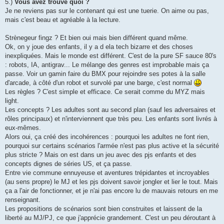
5.)
Vous avez trouvé quoi ?
Je ne reviens pas sur le contenant qui est une tuerie. On aime ou pas,
mais c'est beau et agréable à la lecture.
Strènegeur fingz ? Et bien oui mais bien différent quand même.
Ok, on y joue des enfants, il y a d ela tech bizarre et des choses
inexpliquées. Mais le monde est différent. C'est de la pure SF sauce 80's
: robots, IA, antigrav... Le mélange des genres est improbable mais ça
passe. Voir un gamin faire du BMX pour rejoindre ses potes à la salle
d'arcade, à côté d'un robot et survolé par une barge, c'est normal
Les règles ? C'est simple et efficace. Ce serait comme du MYZ mais
light.
Les concepts ? Les adultes sont au second plan (sauf les adversaires et
rôles principaux) et n'interviennent que très peu. Les enfants sont livrés à
eux-mêmes.
Alors oui, ça créé des incohérences : pourquoi les adultes ne font rien,
pourquoi sur certains scénarios l'armée n'est pas plus active et la sécurité
plus stricte ? Mais on est dans un jeu avec des pjs enfants et des
concepts dignes de séries US, et ça passe.
Entre vie commune ennuyeuse et aventures trépidantes et incroyables
(au sens propre) le MJ et les pjs doivent savoir jongler et lier le tout. Mais
ça a l'air de fonctionner, et je n'ai pas encore lu de mauvais retours en me
renseignant.
Les propositions de scénarios sont bien construites et laissent de la
liberté au MJ/PJ, ce que j'apprécie grandement. C'est un peu déroutant à