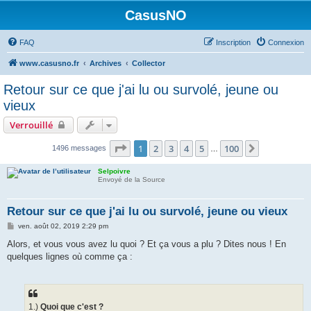
CasusNO
FAQ
Inscription
Connexion
www.casusno.fr
Archives
Collector
Retour sur ce que j'ai lu ou survolé, jeune ou
vieux
Verrouillé
Page
1
sur
100
1
2
3
4
5
100
Suivant
1496 messages
…
Selpoivre
Envoyé de la Source
Retour sur ce que j'ai lu ou survolé, jeune ou vieux
M
ven. août 02, 2019 2:29 pm
e
s
Alors, et vous vous avez lu quoi ? Et ça vous a plu ? Dites nous ! En
s
quelques lignes où comme ça :
a
g
e
1.)
Quoi que c'est ?