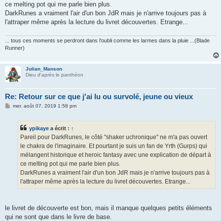
ce melting pot qui me parle bien plus.
DarkRunes a vraiment l'air d'un bon JdR mais je n'arrive toujours pas à
l'attraper même après la lecture du livret découvertes. Etrange...
... tous ces moments se perdront dans l'oubli comme les larmes dans la pluie ...(Blade
Runner)
Julian_Manson
Dieu d'après le panthéon
Re: Retour sur ce que j'ai lu ou survolé, jeune ou vieux
M
mer. août 07, 2019 1:58 pm
e
s
s
ypikaye
a écrit :
↑
a
g
Pareil pour DarkRunes, le côté "shaker uchronique" ne m'a pas ouvert
e
le chakra de l'imaginaire. Et pourtant je suis un fan de Yrth (Gurps) qui
mélangent historique et heroic fantasy avec une explication de départ à
ce melting pot qui me parle bien plus.
DarkRunes a vraiment l'air d'un bon JdR mais je n'arrive toujours pas à
l'attraper même après la lecture du livret découvertes. Etrange...
le livret de découverte est bon, mais il manque quelques petits éléments
qui ne sont que dans le livre de base.