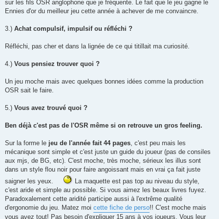
sur les fils OSR anglophone que je fréquente. Le fait que le jeu gagne le
Ennies d'or du meilleur jeu cette année à achever de me convaincre.
3.)
Achat compulsif, impulsif ou réfléchi ?
Réfléchi, pas cher et dans la lignée de ce qui titillait ma curiosité.
4.)
Vous pensiez trouver quoi ?
Un jeu moche mais avec quelques bonnes idées comme la production
OSR sait le faire.
5.)
Vous avez trouvé quoi ?
Ben déjà c'est pas de l'OSR même si on retrouve un gros feeling.
Sur la forme le
jeu de l'année fait 44 pages
, c'est peu mais les
mécanique sont simple et c'est juste un guide du joueur (pas de consiles
aux mjs, de BG, etc). C'est moche, très moche, sérieux les illus sont
dans un style flou noir pour faire angoissant mais en vrai ça fait juste
saigner les yeux.
La maquette est pas top au niveau du style,
c'est aride et simple au possible. Si vous aimez les beaux livres fuyez.
Paradoxalement cette aridité participe aussi à l'extrême qualité
d'ergonomie du jeu. Matez moi
cette fiche de perso
!! C'est moche mais
vous avez tout! Pas besoin d'expliquer 15 ans à vos joueurs. Vous leur