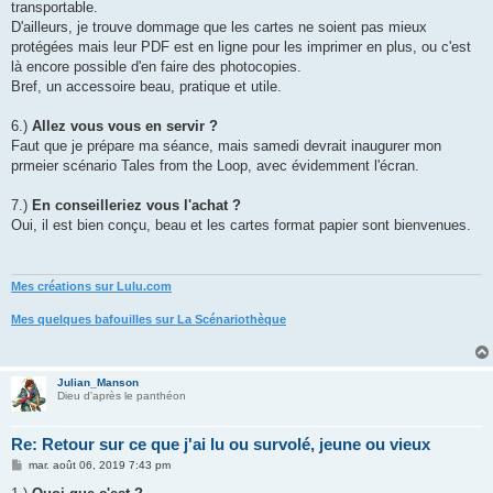
transportable.
D'ailleurs, je trouve dommage que les cartes ne soient pas mieux
protégées mais leur PDF est en ligne pour les imprimer en plus, ou c'est
là encore possible d'en faire des photocopies.
Bref, un accessoire beau, pratique et utile.
6.)
Allez vous vous en servir ?
Faut que je prépare ma séance, mais samedi devrait inaugurer mon
prmeier scénario Tales from the Loop, avec évidemment l'écran.
7.)
En conseilleriez vous l'achat ?
Oui, il est bien conçu, beau et les cartes format papier sont bienvenues.
Mes créations sur Lulu.com
Mes quelques bafouilles sur La Scénariothèque
Julian_Manson
Dieu d'après le panthéon
Re: Retour sur ce que j'ai lu ou survolé, jeune ou vieux
M
mar. août 06, 2019 7:43 pm
e
s