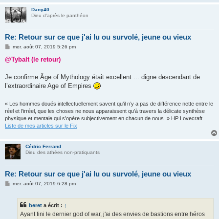
Dany40
Dieu d'après le panthéon
Re: Retour sur ce que j'ai lu ou survolé, jeune ou vieux
M
mer. août 07, 2019 5:26 pm
e
s
@Tybalt (le retour)
s
a
g
Je confirme Âge of Mythology était excellent ... digne descendant de
e
l’extraordinaire Age of Empires
« Les hommes doués intellectuellement savent qu’il n’y a pas de différence nette entre le
réel et l’irréel, que les choses ne nous apparaissent qu’à travers la délicate synthèse
physique et mentale qui s’opère subjectivement en chacun de nous. » HP Lovecraft
Liste de mes articles sur le Fix
Cédric Ferrand
Dieu des athées non-pratiquants
Re: Retour sur ce que j'ai lu ou survolé, jeune ou vieux
M
mer. août 07, 2019 6:28 pm
e
s
s
beret
a écrit :
↑
a
g
Ayant fini le dernier god of war, j'ai des envies de bastions entre héros
e