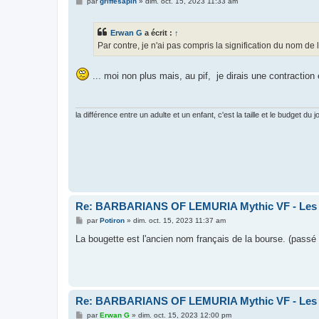
M
par
griffesapin
»
dim. oct. 15, 2023 11:33 am
e
s
s
Erwan G
a écrit :
↑
a
g
Par contre, je n'ai pas compris la signification du nom de
e
... moi non plus mais, au pif, je dirais une contraction
la différence entre un adulte et un enfant, c'est la taille et le budget du j
Re: BARBARIANS OF LEMURIA Mythic VF - Les bar
M
par
Potiron
»
dim. oct. 15, 2023 11:37 am
e
s
La bougette est l'ancien nom français de la bourse. (passé 
s
a
g
e
Re: BARBARIANS OF LEMURIA Mythic VF - Les bar
M
par
Erwan G
»
dim. oct. 15, 2023 12:00 pm