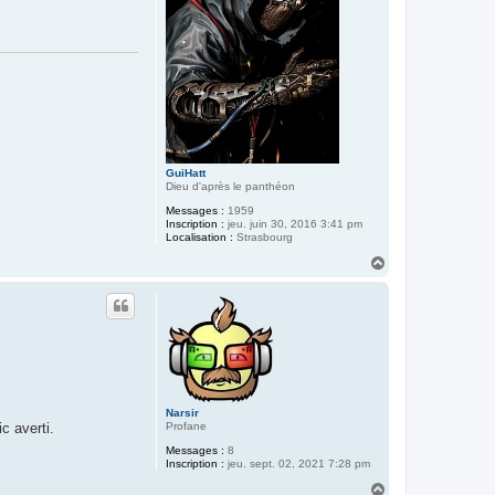
GuiHatt
Dieu d'après le panthéon
Messages :
1959
Inscription :
jeu. juin 30, 2016 3:41 pm
Localisation :
Strasbourg
H
a
u
t
Narsir
Profane
c averti.
Messages :
8
Inscription :
jeu. sept. 02, 2021 7:28 pm
H