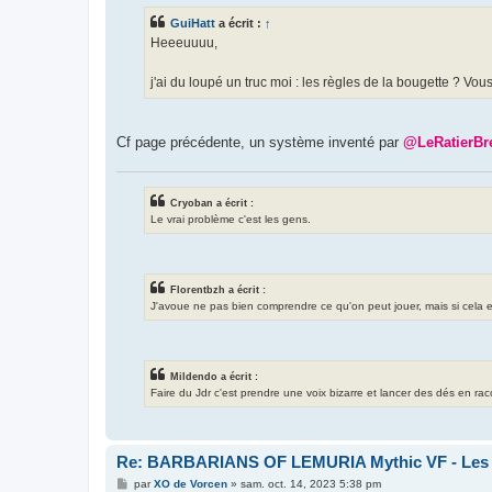
s
GuiHatt
a écrit :
↑
a
g
Heeeuuuu,
e
j'ai du loupé un truc moi : les règles de la bougette ? Vo
Cf page précédente, un système inventé par
@LeRatierBr
Cryoban a écrit :
Le vrai problème c'est les gens.
Florentbzh a écrit :
J'avoue ne pas bien comprendre ce qu'on peut jouer, mais si cela exis
Mildendo a écrit :
Faire du Jdr c'est prendre une voix bizarre et lancer des dés en ra
Re: BARBARIANS OF LEMURIA Mythic VF - Les bar
M
par
XO de Vorcen
»
sam. oct. 14, 2023 5:38 pm