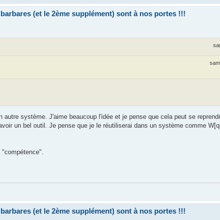
bares (et le 2ème supplément) sont à nos portes !!!
sa
sam.
n autre système. J'aime beaucoup l'idée et je pense que cela peut se repren
'avoir un bel outil. Je pense que je le réutiliserai dans un système comme W[
la "compétence".
bares (et le 2ème supplément) sont à nos portes !!!