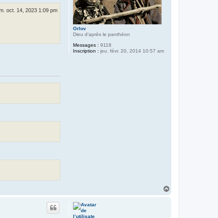
m. oct. 14, 2023 1:09 pm
Orlov
Dieu d'après le panthéon
Messages :
9118
Inscription :
jeu. févr. 20, 2014 10:57 am
H
a
u
t