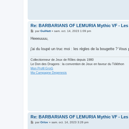
Re: BARBARIANS OF LEMURIA Mythic VF - Les bar
M
par
GuiHatt
»
sam. oct. 14, 2023 1:09 pm
e
s
Heeeuuuu,
s
a
g
j'ai du loupé un truc moi : les règles de la bougette ? Vou
e
Collectionneur de Jeux de Rôles depuis 1980
Le Don des Dragons : la convention de Jeux en faveur du Téléthon
Mon Profil GroG
Ma Campagne Degenesis
Re: BARBARIANS OF LEMURIA Mythic VF - Les bar
M
par
Orlov
»
sam. oct. 14, 2023 3:26 pm
e
s