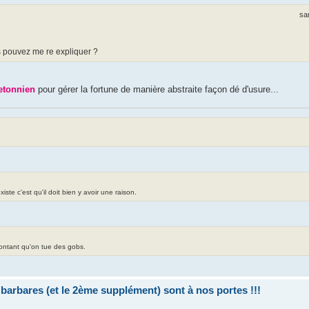
sa
us pouvez me re expliquer ?
etonnien
pour gérer la fortune de manière abstraite façon dé d'usure...
te c'est qu'il doit bien y avoir une raison.
contant qu'on tue des gobs.
bares (et le 2ème supplément) sont à nos portes !!!