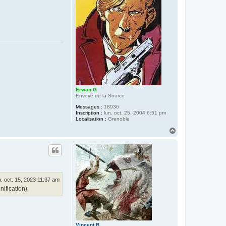
Erwan G
Envoyé de la Source
Messages :
18936
Inscription :
lun. oct. 25, 2004 6:51 pm
Localisation :
Grenoble
H
a
u
t
. oct. 15, 2023 11:37 am
ification).
Vincent B