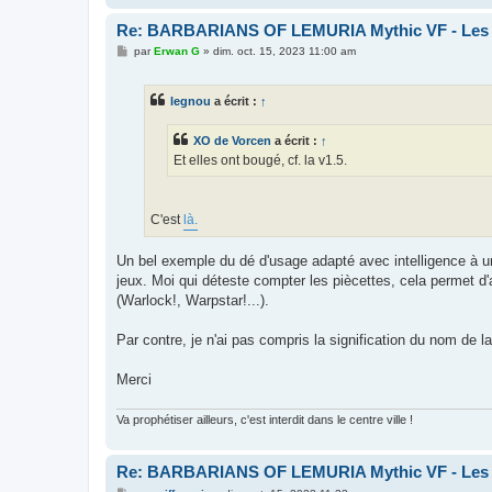
Re: BARBARIANS OF LEMURIA Mythic VF - Les bar
M
par
Erwan G
»
dim. oct. 15, 2023 11:00 am
e
s
s
legnou
a écrit :
↑
a
g
e
XO de Vorcen
a écrit :
↑
Et elles ont bougé, cf. la v1.5.
C'est
là.
Un bel exemple du dé d'usage adapté avec intelligence à u
jeux. Moi qui déteste compter les piècettes, cela permet d
(Warlock!, Warpstar!...).
Par contre, je n'ai pas compris la signification du nom de 
Merci
Va prophétiser ailleurs, c'est interdit dans le centre ville !
Re: BARBARIANS OF LEMURIA Mythic VF - Les bar