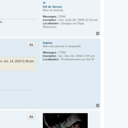
XO de Vorcen
Dieu du brandy
Messages :
5594
Inscription :
ven. août 29, 2008 10:18 am
ns.
Localisation :
Savigny sur Orge
(Essonne)
H
a
u
legnou
t
Dieu des jeunes à casquette
Messages :
7798
Inscription :
lun. févr. 02, 2004 1:05 pm
Localisation :
Provisoirement sur Sol III
m. oct. 14, 2023 5:38 pm
H
a
u
t