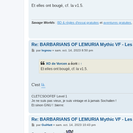
e
s
Et elles ont bougé, cf. la v1.5.
s
a
g
e
Savage Worlds
:
BD & règles d'essai gratuites
et
aventures gratuites
,
Re: BARBARIANS OF LEMURIA Mythic VF - Les bar
M
par
legnou
»
sam. oct. 14, 2023 8:50 pm
e
s
s
XO de Vorcen
a écrit :
↑
a
g
Et elles ont bougé, cf. la v1.5.
e
C'est
là.
CLETCSOOFEF Level 1
Je ne suis pas vieux, je suis vintage et à jamais Sochalien !
Et sinon GNU ! :bierre:
Re: BARBARIANS OF LEMURIA Mythic VF - Les bar
M
par
GuiHatt
»
sam. oct. 14, 2023 10:43 pm
e
s