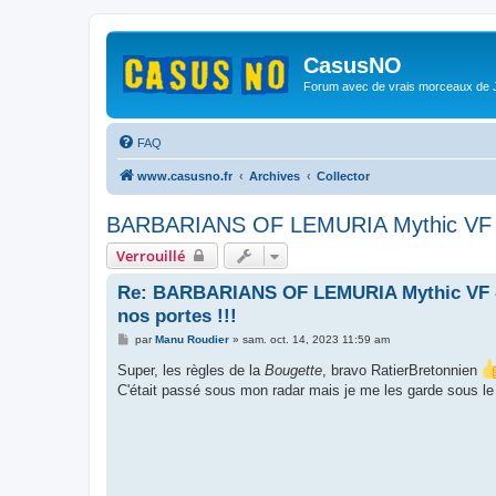
CasusNO
Forum avec de vrais morceaux de
FAQ
www.casusno.fr
Archives
Collector
BARBARIANS OF LEMURIA Mythic VF - Le
Verrouillé
Re: BARBARIANS OF LEMURIA Mythic VF - L
nos portes !!!
M
par
Manu Roudier
»
sam. oct. 14, 2023 11:59 am
e
s
Super, les règles de la
Bougette
, bravo RatierBretonnien
s
C'était passé sous mon radar mais je me les garde sous l
a
g
e