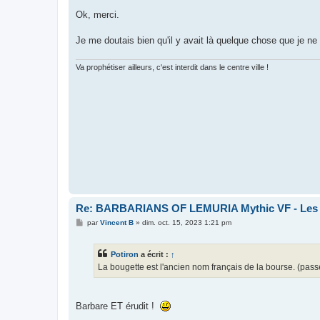
e
s
Ok, merci.
s
a
g
Je me doutais bien qu'il y avait là quelque chose que je ne
e
Va prophétiser ailleurs, c'est interdit dans le centre ville !
Re: BARBARIANS OF LEMURIA Mythic VF - Les bar
M
par
Vincent B
»
dim. oct. 15, 2023 1:21 pm
e
s
s
Potiron
a écrit :
↑
a
g
La bougette est l'ancien nom français de la bourse. (pass
e
Barbare ET érudit !