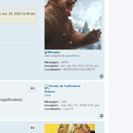
. oct. 15, 2023 11:00 am
griffesapin
Dieu d'après le panthéon
Messages :
2876
Inscription :
lun. juil. 03, 2017 11:21 am
Localisation :
MONTIGNY-LES-METZ
H
a
u
t
Potiron
Initié
ignification).
Messages :
166
Inscription :
mar. févr. 07, 2006 5:51 pm
Localisation :
Lyon 6
H
a
u
t