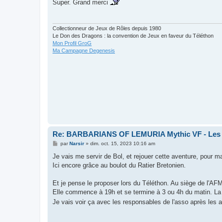
Super. Grand merci
s
a
g
e
Collectionneur de Jeux de Rôles depuis 1980
Le Don des Dragons : la convention de Jeux en faveur du Téléthon
Mon Profil GroG
Ma Campagne Degenesis
Re: BARBARIANS OF LEMURIA Mythic VF - Les bar
M
par
Narsir
»
dim. oct. 15, 2023 10:16 am
e
s
Je vais me servir de Bol, et rejouer cette aventure, pour m
s
Ici encore grâce au boulot du Ratier Bretonien.
a
g
e
Et je pense le proposer lors du Téléthon. Au siège de l'AFM
Elle commence à 19h et se termine à 3 ou 4h du matin. La pr
Je vais voir ça avec les responsables de l'asso après les 