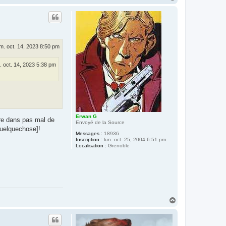
a
u
t
m. oct. 14, 2023 8:50 pm
 oct. 14, 2023 5:38 pm
Erwan G
dre dans pas mal de
Envoyé de la Source
quelquechose]!
Messages :
18936
Inscription :
lun. oct. 25, 2004 6:51 pm
Localisation :
Grenoble
H
a
u
t