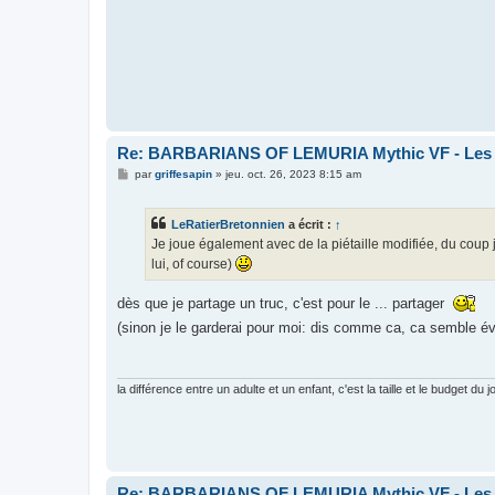
Re: BARBARIANS OF LEMURIA Mythic VF - Les bar
M
par
griffesapin
»
jeu. oct. 26, 2023 8:15 am
e
s
s
LeRatierBretonnien
a écrit :
↑
a
g
Je joue également avec de la piétaille modifiée, du coup j
e
lui, of course)
dès que je partage un truc, c'est pour le ... partager
(sinon je le garderai pour moi: dis comme ca, ca semble é
la différence entre un adulte et un enfant, c'est la taille et le budget du j
Re: BARBARIANS OF LEMURIA Mythic VF - Les bar