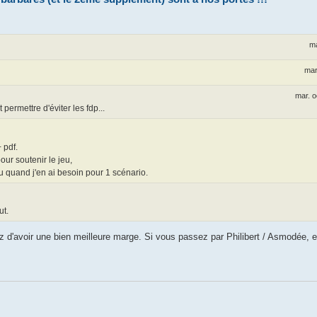
ma
mar
mar. o
permettre d'éviter les fdp...
 pdf.
our soutenir le jeu,
u quand j'en ai besoin pour 1 scénario.
ut.
ez d'avoir une bien meilleure marge. Si vous passez par Philibert / Asmodée, et