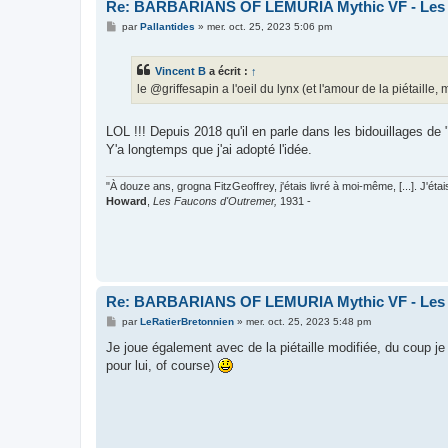
Re: BARBARIANS OF LEMURIA Mythic VF - Les bar
M
par
Pallantides
»
mer. oct. 25, 2023 5:06 pm
e
s
s
Vincent B
a écrit :
↑
a
g
le @griffesapin a l'oeil du lynx (et l'amour de la piétail
e
LOL !!! Depuis 2018 qu'il en parle dans les bidouillages de "
Y'a longtemps que j'ai adopté l'idée.
"À douze ans, grogna FitzGeoffrey, j'étais livré à moi-même, [...]. J'éta
Howard
,
Les Faucons d'Outremer,
1931 -
Re: BARBARIANS OF LEMURIA Mythic VF - Les bar
M
par
LeRatierBretonnien
»
mer. oct. 25, 2023 5:48 pm
e
s
Je joue également avec de la piétaille modifiée, du coup je
s
pour lui, of course)
a
g
e