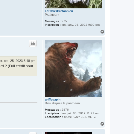
LeRatierBretonnien
Pratiquant
Messages :
275
Inscription :
lun. janv. 03, 2022 9:09 pm
H
a
u
t
r. oct. 25, 2023 5:48 pm
d ? (Full crédit pour
griffesapin
Dieu d'après le panthéon
Messages :
2876
Inscription :
lun. juil. 03, 2017 11:21 am
Localisation :
MONTIGNY-LES-METZ
H
a
u