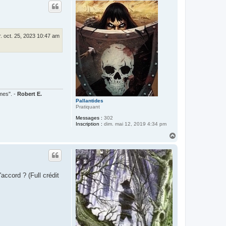
u
t
. oct. 25, 2023 10:47 am
mmes". -
Robert E.
Pallantides
Pratiquant
Messages :
302
Inscription :
dim. mai 12, 2019 4:34 pm
H
a
u
t
'accord ? (Full crédit