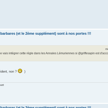
bares (et le 2ème supplément) sont à nos portes !!!
me
e vais intégrer cette règle dans les Annales Lémuriennes si @griffesapin est d'accor
vident, non ?
)
ouet
bares (et le 2ème supplément) sont à nos portes !!!