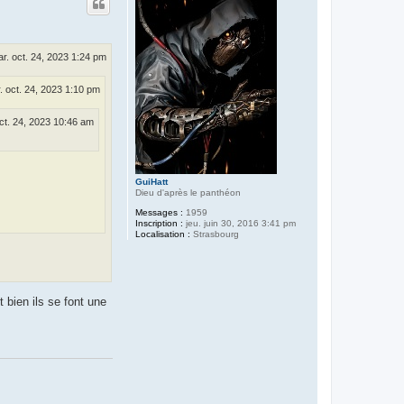
t
r. oct. 24, 2023 1:24 pm
. oct. 24, 2023 1:10 pm
ct. 24, 2023 10:46 am
GuiHatt
Dieu d'après le panthéon
Messages :
1959
Inscription :
jeu. juin 30, 2016 3:41 pm
Localisation :
Strasbourg
 bien ils se font une