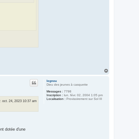
H
a
u
legnou
t
Dieu des jeunes à casquette
Messages :
7798
Inscription :
lun. févr. 02, 2004 1:05 pm
Localisation :
Provisoirement sur Sol III
. oct. 24, 2023 10:37 am
ent dotée d'une