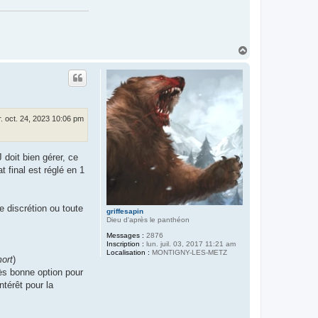
H
a
u
t
. oct. 24, 2023 10:06 pm
doit bien gérer, ce
t final est réglé en 1
de discrétion ou toute
griffesapin
Dieu d'après le panthéon
Messages :
2876
Inscription :
lun. juil. 03, 2017 11:21 am
Localisation :
MONTIGNY-LES-METZ
mort
)
ès bonne option pour
ntérêt pour la