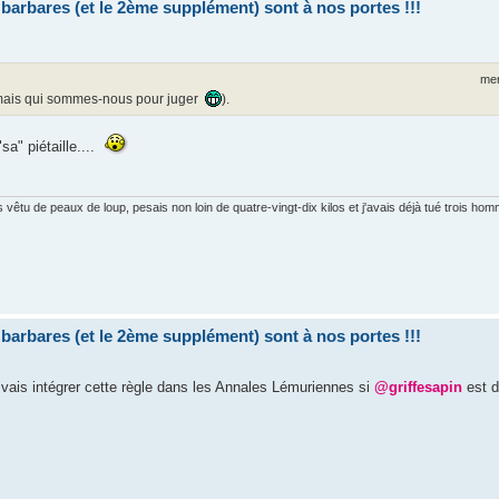
bares (et le 2ème supplément) sont à nos portes !!!
mer
le, mais qui sommes-nous pour juger
).
sa" piétaille....
is vêtu de peaux de loup, pesais non loin de quatre-vingt-dix kilos et j'avais déjà tué trois ho
bares (et le 2ème supplément) sont à nos portes !!!
 vais intégrer cette règle dans les Annales Lémuriennes si
@griffesapin
est d