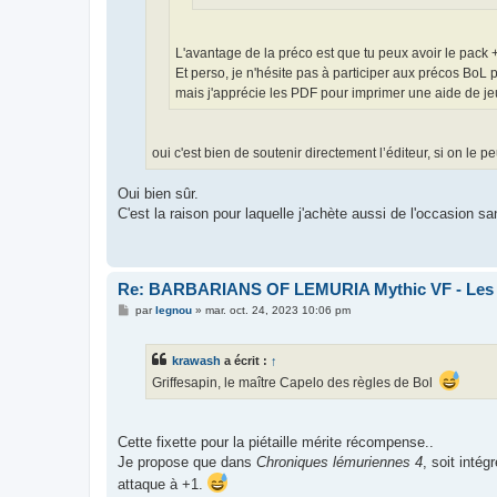
L'avantage de la préco est que tu peux avoir le pack +
Et perso, je n'hésite pas à participer aux précos BoL p
mais j'apprécie les PDF pour imprimer une aide de je
oui c'est bien de soutenir directement l’éditeur, si on le pe
Oui bien sûr.
C'est la raison pour laquelle j'achète aussi de l'occasion sa
Re: BARBARIANS OF LEMURIA Mythic VF - Les bar
M
par
legnou
»
mar. oct. 24, 2023 10:06 pm
e
s
s
krawash
a écrit :
↑
a
g
Griffesapin, le maître Capelo des règles de Bol
e
Cette fixette pour la piétaille mérite récompense..
Je propose que dans
Chroniques lémuriennes 4
, soit intég
attaque à +1.