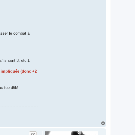
asser le combat à
ils sont 3, etc.).
e impliquée (donc +2
eux tue d6M
H
a
u