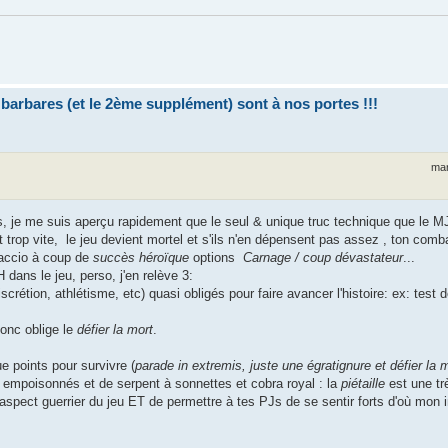
bares (et le 2ème supplément) sont à nos portes !!!
mar
 je me suis aperçu rapidement que le seul & unique truc technique que le MJ 
t trop vite, le jeu devient mortel et s'ils n'en dépensent pas assez , ton comba
paccio à coup de
succès héroïque
options
Carnage / coup dévastateur
...
 dans le jeu, perso, j'en relève 3:
scrétion, athlétisme, etc) quasi obligés pour faire avancer l'histoire: ex: test 
donc oblige le
défier la mort
.
e points pour survivre (
parade in extremis, juste une égratignure et défier la 
 empoisonnés et de serpent à sonnettes et cobra royal : la
piétaille
est une tr
'aspect guerrier du jeu ET de permettre à tes PJs de se sentir forts d'où mon i