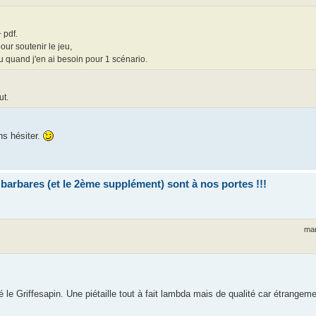
 pdf.
our soutenir le jeu,
u quand j'en ai besoin pour 1 scénario.
ut.
ns hésiter.
bares (et le 2ème supplément) sont à nos portes !!!
mar
ré le Griffesapin. Une piétaille tout à fait lambda mais de qualité car étrangem