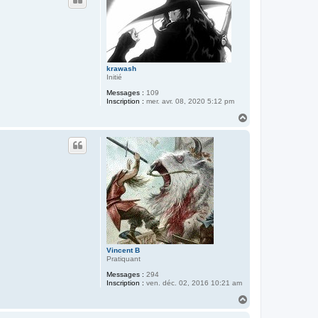
t
krawash
Initié
Messages :
109
Inscription :
mer. avr. 08, 2020 5:12 pm
H
a
u
t
Vincent B
Pratiquant
Messages :
294
Inscription :
ven. déc. 02, 2016 10:21 am
H
a