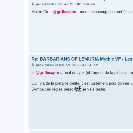
M
par
krawash
»
mer. oct. 25, 2023 9:44 am
e
s
Maitre Ca...
@griffesapin
, merci beaucoup pour cet éclairc
s
a
g
e
Re: BARBARIANS OF LEMURIA Mythic VF - Les bar
M
par
Vincent B
»
mer. oct. 25, 2023 10:47 am
e
s
le
@griffesapin
a l'oeil du lynx (et l'amour de la piétaill
s
a
g
Oui, y'a de la piétaille d'élite, c'est justement pour donner 
e
Sympa ces règles perso
je vais tester.