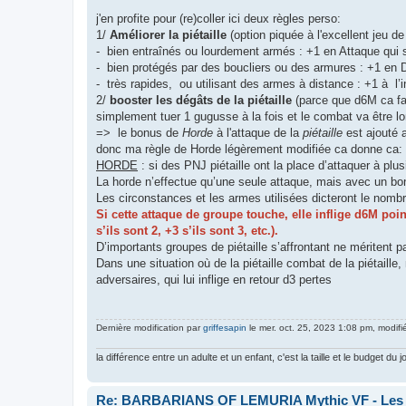
j'en profite pour (re)coller ici deux règles perso:
1/
Améliorer la piétaille
(option piquée à l'excellent jeu de
- bien entraînés ou lourdement armés : +1 en Attaque qui
- bien protégés par des boucliers ou des armures : +1 en
- très rapides, ou utilisant des armes à distance : +1 à l’in
2/
booster les dégâts de la piétaille
(parce que d6M ca fai
simplement tuer 1 gugusse à la fois et le combat va être lon
=> le bonus de
Horde
à l'attaque de la
piétaille
est ajouté
donc ma règle de Horde légèrement modifiée ca donne ca:
HORDE
: si des PNJ piétaille ont la place d’attaquer à plus
La horde n’effectue qu’une seule attaque, mais avec un bonus
Les circonstances et les armes utilisées dicteront le nom
Si cette attaque de groupe touche, elle inflige d6M po
s’ils sont 2, +3 s’ils sont 3, etc.).
D’importants groupes de piétaille s’affrontant ne méritent pa
Dans une situation où de la piétaille combat de la piétaill
adversaires, qui lui inflige en retour d3 pertes
Dernière modification par
griffesapin
le mer. oct. 25, 2023 1:08 pm, modifié
la différence entre un adulte et un enfant, c'est la taille et le budget du j
Re: BARBARIANS OF LEMURIA Mythic VF - Les bar