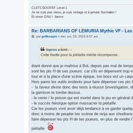
CLETCSOOFEF Level 1
Je ne suis pas vieux, je suis vintage et à jamais Sochalien !
Et sinon GNU ! :bierre:
Re: BARBARIANS OF LEMURIA Mythic VF - Les bar
M
par
griffesapin
»
mer. oct. 25, 2023 8:57 am
e
s
s
legnou
a écrit :
↑
a
g
Cette fixette pour la piétaille mérite récompense..
e
étant donné que je maitrise à BoL depuis pas mal de temps,
sont les pts H de ses joueurs: car s'ils en dépensent trop e
tour et à la place d'une scène épique, ton boss est un car
Hors parmi les outils évidents pour faire dépenser ces pts H
- la
faveur divine
donc des tests à réussir (investigation, di
la garnison te tombe dessus.
- le venin / le poison qui est mortel dans le jeu en général 
- le
succès héroïque
option
massacrer la piétaille
.
Car les joueurs vont avoir déjà tendance à se garder quelqu
donc à moins de peupler tes scénar de ninja aux shurikens
faire dépenser les pts H de tes joueurs, en plus de rendre l
piétaille