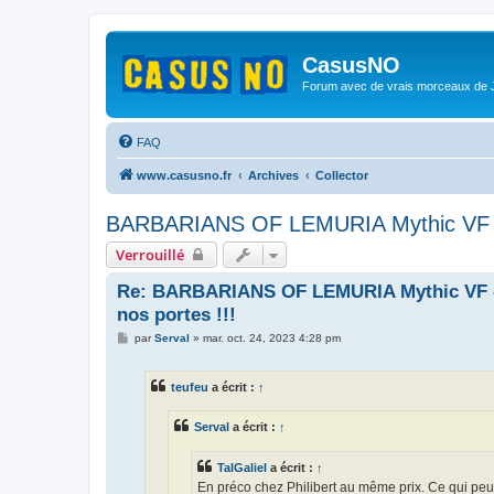
CasusNO
Forum avec de vrais morceaux de
FAQ
www.casusno.fr
Archives
Collector
BARBARIANS OF LEMURIA Mythic VF - Le
Verrouillé
Re: BARBARIANS OF LEMURIA Mythic VF - L
nos portes !!!
M
par
Serval
»
mar. oct. 24, 2023 4:28 pm
e
s
s
teufeu
a écrit :
↑
a
g
e
Serval
a écrit :
↑
TalGaliel
a écrit :
↑
En préco chez Philibert au même prix. Ce qui peut 