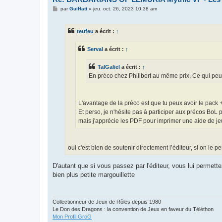
M
par
GuiHatt
»
jeu. oct. 26, 2023 10:38 am
e
s
s
teufeu
a écrit :
↑
a
g
e
Serval
a écrit :
↑
TalGaliel
a écrit :
↑
En préco chez Philibert au même prix. Ce qui peut 
L'avantage de la préco est que tu peux avoir le pack +
Et perso, je n'hésite pas à participer aux précos BoL p
mais j'apprécie les PDF pour imprimer une aide de je
oui c'est bien de soutenir directement l’éditeur, si on le pe
D'autant que si vous passez par l'éditeur, vous lui permett
bien plus petite margouillette
Collectionneur de Jeux de Rôles depuis 1980
Le Don des Dragons : la convention de Jeux en faveur du Téléthon
Mon Profil GroG