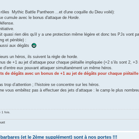
 rôles Mythic Battle Pantheon ...et d'une coquille du Dieu voilé):
 se cumule avec le bonus d'attaque de
Horde
.
 Défense.
itiative.
t quasi rien dès qu'il y a une protection même légère et donc tes PJs vont p
g et pénible) :
 aussi aux dégâts
ieurs un héros, ils suivent la règle de horde.
 de +1 au jet d’attaque pour chaque piétaille impliquée (+2 s’ils sont 2, +3 s’
bre d’entre eux pouvant attaquer simultanément un même héros.
ints de dégâts avec un bonus de +1 au jet de dégâts pour chaque piétaill
s trop d’attention ; l’histoire se concentre sur les héros.
e, ne vous embêtez pas à effectuer des jets d’attaque : le camp le plus nombr
 1 fois.
ouet
bares (et le 2ème supplément) sont à nos portes !!!