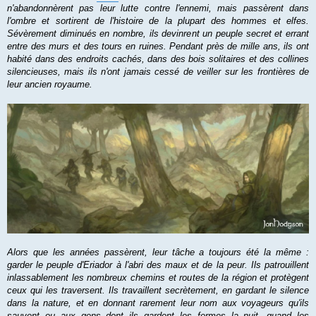
n'abandonnèrent pas leur lutte contre l'ennemi, mais passèrent dans
l'ombre et sortirent de l'histoire de la plupart des hommes et elfes.
Sévèrement diminués en nombre, ils devinrent un peuple secret et errant
entre des murs et des tours en ruines. Pendant près de mille ans, ils ont
habité dans des endroits cachés, dans des bois solitaires et des collines
silencieuses, mais ils n'ont jamais cessé de veiller sur les frontières de
leur ancien royaume.
Alors que les années passèrent, leur tâche a toujours été la même :
garder le peuple d'Eriador à l'abri des maux et de la peur. Ils patrouillent
inlassablement les nombreux chemins et routes de la région et protègent
ceux qui les traversent. Ils travaillent secrètement, en gardant le silence
dans la nature, et en donnant rarement leur nom aux voyageurs qu'ils
sauvent ou aux gens dont ils gardent les fermes la nuit, quand les