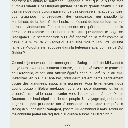
chassent les animaux sauvages. J’apporte autant que je puisse mes
humbles talents à ces traques guidées par leurs grands chiens. Il n’est
pas rare que nous luttions aussi contre des orques en maraude ou, pire,
des araignées monstrueuses, des engeances qui rappelle la
sombritude de la forêt. Celle-ci noircit et s’étend de jour en jour sur les
terres environnantes. Elle me remémore ma quête d’honneur et la
présence insidieuse de l’Ennemi. Il me faut questionner le sage de
Rhosgobel. Le nécromancien a-t-il été chassé de la forêt comme la
rumeur le murmure ? S’agit-il du Capitaine Noir ? Est-il vrai qu’une
lame de Morgul a été retrouvée dans la forteresse abandonnée de Dol
Guldur ?
Ce matin, je chevauche en compagnie de
Beleg
, un elfe de Mirkwood à
qui je dois. Avant que malheur n’arrive, il a retrouvé
Béran
, le jeune fils
de
Beranhild
, et son ami
Amrulf
égarés dans la Forêt plus au sud.
Retrouvés en pleur et apeurés, tous deux étaient partis secrètement
occire des araignées. Insouciante jeunesse. Pour le remercier, nous
avons accueilli
Beleg
quelques jours en notre demeure et lui ai
proposé mon aide pour escorter vers l’ouest, au-delà des Monts
Brumeux, un haut dignitaire de son peuple. Un voyage qui, nul doute,
forgera un peu plus notre amitié naissante. Et puisque l’on prête à
Beleg
des liens avec
Radagast
, j’oserai lui demander à notre retour de
me conduire porter ma requête d’audience auprès de l’Istari brun.
---o0o---