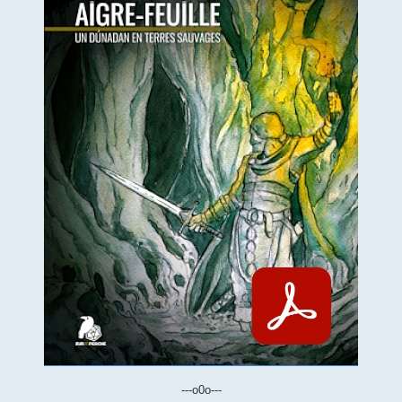
---o0o---