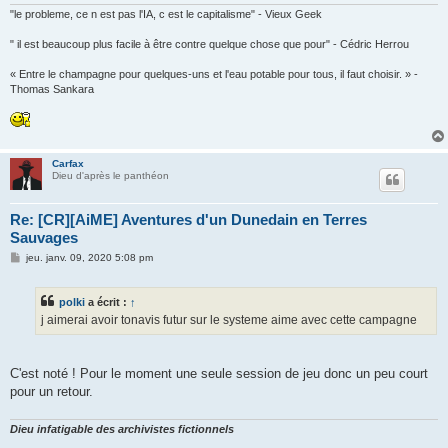
"le probleme, ce n est pas l'IA, c est le capitalisme" - Vieux Geek
" il est beaucoup plus facile à être contre quelque chose que pour" - Cédric Herrou
« Entre le champagne pour quelques-uns et l'eau potable pour tous, il faut choisir. » -
Thomas Sankara
Carfax
Dieu d'après le panthéon
Re: [CR][AiME] Aventures d'un Dunedain en Terres
Sauvages
M
jeu. janv. 09, 2020 5:08 pm
e
s
s
polki
a écrit :
↑
a
g
j aimerai avoir tonavis futur sur le systeme aime avec cette campagne
e
C'est noté ! Pour le moment une seule session de jeu donc un peu court
pour un retour.
Dieu infatigable des archivistes fictionnels