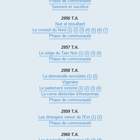
Phase de communauté
Serment et sacrifice
2956 T.A.
Nuit et brouillard
Le conseil du Nord (1)
(2)
(3)
(4)
(5)
(6)
(7)
Phase de communauté
2957 T.A.
Le siège du Tarn Noir (1)
(2)
(3)
(4)
Phase de communauté
2958 T.A.
La demoiselle envoûtée (1)
(2)
Vigenère
Le parlement sinistre (1)
(2)
(3)
(4)
La corne ébréchée d'Annúminas
Phase de communauté
2959 T.A.
Les étrangers venus de l'Est (1)
(2)
Phase de communauté
2960 T.A.