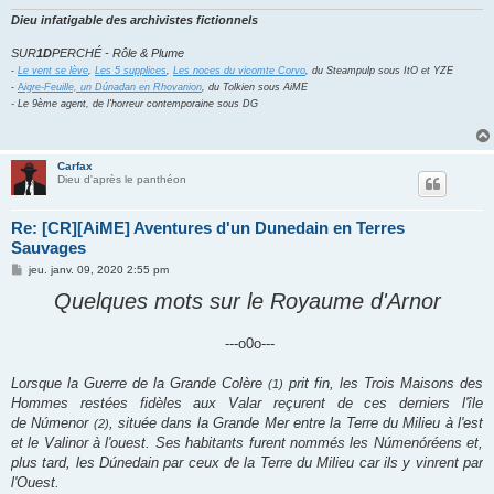
Dieu infatigable des archivistes fictionnels
SUR
1D
PERCHÉ - Rôle & Plume
-
Le vent se lève
,
Les 5 supplices
,
Les noces du vicomte Corvo
, du Steampulp sous ItO et YZE
-
A
igre-Feuille, un Dúnadan en Rhovanion
, du Tolkien sous AiME
- Le 9ème agent, de l'horreur contemporaine sous DG
Carfax
Dieu d'après le panthéon
Re: [CR][AiME] Aventures d'un Dunedain en Terres
Sauvages
M
jeu. janv. 09, 2020 2:55 pm
e
s
Quelques mots sur le Royaume d'Arnor
s
a
g
---o0o---
e
Lorsque la Guerre de la Grande Colère
prit fin, les Trois Maisons des
(1)
Hommes restées fidèles aux Valar reçurent de ces derniers l'île
de Númenor
, située dans la Grande Mer entre la Terre du Milieu à l'est
(2)
et le Valinor à l'ouest. Ses habitants furent nommés les Númenóréens et,
plus tard, les Dúnedain par ceux de la Terre du Milieu car ils y vinrent par
l'Ouest.