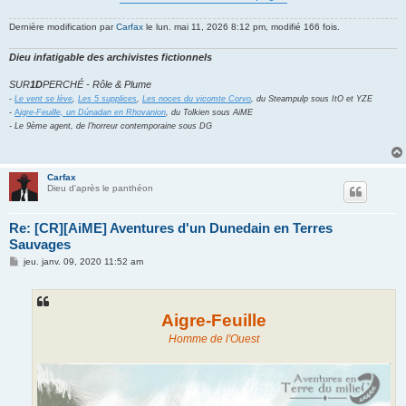
Dernière modification par
Carfax
le lun. mai 11, 2026 8:12 pm, modifié 166 fois.
Dieu infatigable des archivistes fictionnels
SUR
1D
PERCHÉ - Rôle & Plume
-
Le vent se lève
,
Les 5 supplices
,
Les noces du vicomte Corvo
, du Steampulp sous ItO et YZE
-
A
igre-Feuille, un Dúnadan en Rhovanion
, du Tolkien sous AiME
- Le 9ème agent, de l'horreur contemporaine sous DG
Carfax
Dieu d'après le panthéon
Re: [CR][AiME] Aventures d'un Dunedain en Terres
Sauvages
M
jeu. janv. 09, 2020 11:52 am
e
s
s
a
g
Aigre-Feuille
e
Homme de l'Ouest