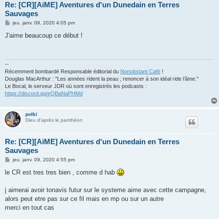
Re: [CR][AiME] Aventures d'un Dunedain en Terres
Sauvages
M
jeu. janv. 09, 2020 4:05 pm
e
s
J'aime beaucoup ce début !
s
a
g
e
--
Récemment bombardé Responsable éditorial du
Nonobstant Café
!
Douglas MacArthur : "Les années rident la peau ; renoncer à son idéal ride l’âme."
Le Bocal, le serveur JDR où sont enregistrés les podcasts :
https://discord.gg/eQBaNaPHMd
polki
Dieu d'après le panthéon
Re: [CR][AiME] Aventures d'un Dunedain en Terres
Sauvages
M
jeu. janv. 09, 2020 4:55 pm
e
s
le CR est tres tres bien , comme d hab
s
a
g
j aimerai avoir tonavis futur sur le systeme aime avec cette campagne,
e
alors peut etre pas sur ce fil mais en mp ou sur un autre
merci en tout cas