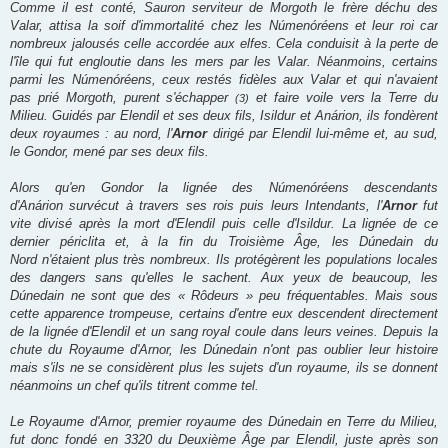
Comme il est conté, Sauron serviteur de Morgoth le frère déchu des
Valar, attisa la soif d'immortalité chez les Númenóréens et leur roi car
nombreux jalousés celle accordée aux elfes. Cela conduisit à la perte de
l'île qui fut engloutie dans les mers par les Valar. Néanmoins, certains
parmi les Númenóréens, ceux restés fidèles aux Valar et qui n'avaient
pas prié Morgoth, purent s'échapper
et faire voile vers la Terre du
(3)
Milieu. Guidés par Elendil et ses deux fils, Isildur et Anárion, ils fondèrent
deux royaumes : au nord, l'
Arnor
dirigé par Elendil lui-même et, au sud,
le Gondor, mené par ses deux fils.
Alors qu'en Gondor la lignée des Númenóréens descendants
d'Anárion survécut à travers ses rois puis leurs Intendants, l'
Arnor
fut
vite divisé après la mort d'Elendil puis celle d'Isildur. La lignée de ce
dernier périclita et, à la fin du Troisième Âge, les Dúnedain du
Nord n'étaient plus très nombreux. Ils protégèrent les populations locales
des dangers sans qu'elles le sachent. Aux yeux de beaucoup, les
Dúnedain ne sont que des « Rôdeurs » peu fréquentables. Mais sous
cette apparence trompeuse, certains d'entre eux descendent directement
de la lignée d'Elendil et un sang royal coule dans leurs veines. Depuis la
chute du Royaume d'Arnor, les Dúnedain n'ont pas oublier leur histoire
mais s'ils ne se considèrent plus les sujets d'un royaume, ils se donnent
néanmoins un chef qu'ils titrent comme tel.
Le Royaume d'Arnor, premier royaume des Dúnedain en Terre du Milieu,
fut donc fondé en 3320 du Deuxième Âge par Elendil, juste après son