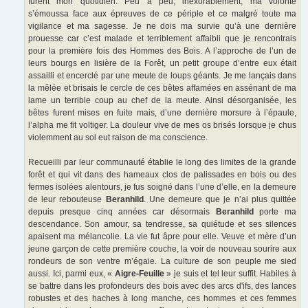
furent mon quotidien. Peu à peu, inexorablement, ma volonté
s’émoussa face aux épreuves de ce périple et ce malgré toute ma
vigilance et ma sagesse. Je ne dois ma survie qu’à une dernière
prouesse car c’est malade et terriblement affaibli que je rencontrais
pour la première fois des Hommes des Bois. A l’approche de l’un de
leurs bourgs en lisière de la Forêt, un petit groupe d’entre eux était
assailli et encerclé par une meute de loups géants. Je me lançais dans
la mêlée et brisais le cercle de ces bêtes affamées en assénant de ma
lame un terrible coup au chef de la meute. Ainsi désorganisée, les
bêtes furent mises en fuite mais, d’une dernière morsure à l’épaule,
l’alpha me fit voltiger. La douleur vive de mes os brisés lorsque je chus
violemment au sol eut raison de ma conscience.
Recueilli par leur communauté établie le long des limites de la grande
forêt et qui vit dans des hameaux clos de palissades en bois ou des
fermes isolées alentours, je fus soigné dans l’une d’elle, en la demeure
de leur rebouteuse
Beranhild
. Une demeure que je n’ai plus quittée
depuis presque cinq années car désormais
Beranhild
porte ma
descendance. Son amour, sa tendresse, sa quiétude et ses silences
apaisent ma mélancolie. La vie fut âpre pour elle. Veuve et mère d’un
jeune garçon de cette première couche, la voir de nouveau sourire aux
rondeurs de son ventre m’égaie. La culture de son peuple me sied
aussi. Ici, parmi eux, «
Aigre-Feuille
» je suis et tel leur suffit. Habiles à
se battre dans les profondeurs des bois avec des arcs d'ifs, des lances
robustes et des haches à long manche, ces hommes et ces femmes