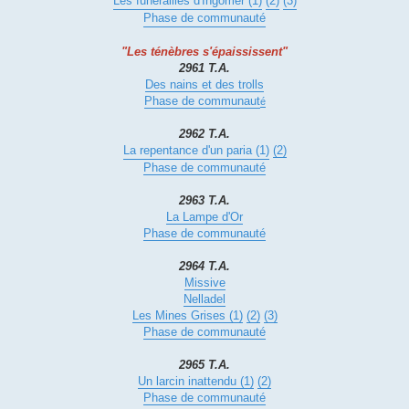
Les funérailles d'Ingomer (1)
(2)
(3)
Phase de communauté
"Les ténèbres s'épaississent"
2961 T.A.
Des nains et des trolls
Phase de communaut
é
2962 T.A.
La repentance d'un paria (1)
(2)
Phase de communauté
2963 T.A.
La Lampe d'Or
Phase de communauté
2964 T.A.
Missive
Nelladel
Les Mines Grises (1)
(2)
(3)
Phase de communauté
2965 T.A.
Un larcin inattendu (1)
(2)
Phase de communauté