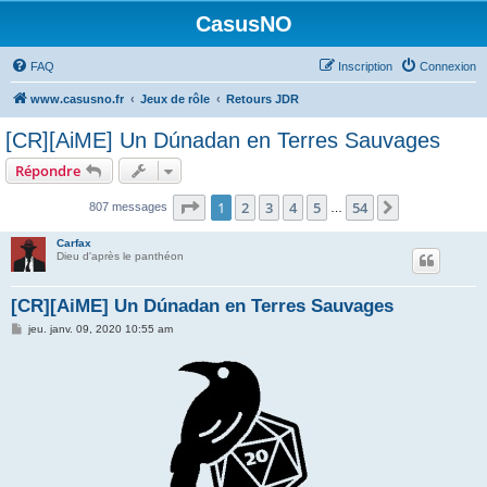
CasusNO
FAQ
Inscription
Connexion
www.casusno.fr
Jeux de rôle
Retours JDR
[CR][AiME] Un Dúnadan en Terres Sauvages
Répondre
Page
1
sur
54
1
2
3
4
5
54
Suivant
807 messages
…
Carfax
Dieu d'après le panthéon
[CR][AiME] Un Dúnadan en Terres Sauvages
M
jeu. janv. 09, 2020 10:55 am
e
s
s
a
g
e