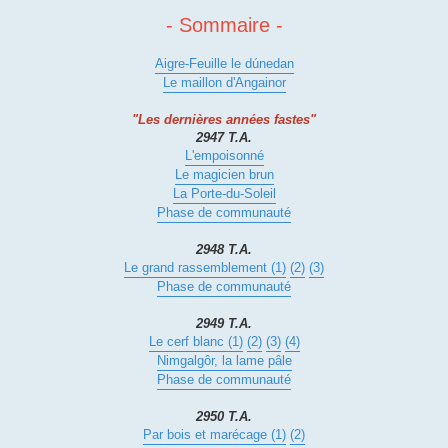
- Sommaire -
Aigre-Feuille le dúnedan
Le maillon d'Angainor
"Les dernières années fastes"
2947 T.A.
L'empoisonné
Le magicien brun
La Porte-du-Soleil
Phase de communauté
2948 T.A.
Le grand rassemblement (1)
(2)
(3)
Phase de communauté
2949 T.A.
Le cerf blanc (1)
(
2)
(3)
(4)
Nimgalgôr, la lame pâle
Phase de communauté
2950 T.A.
Par bois et marécage (1)
(2)