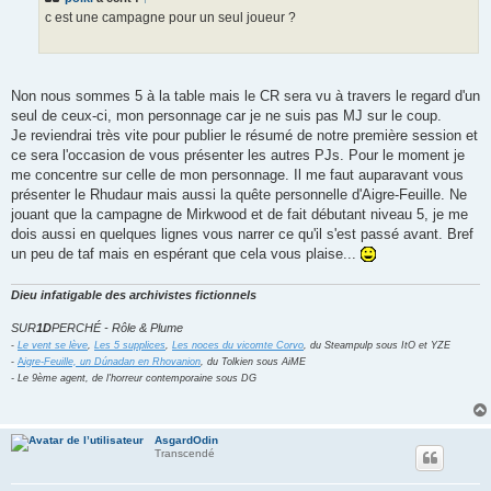
g
c est une campagne pour un seul joueur ?
e
Non nous sommes 5 à la table mais le CR sera vu à travers le regard d'un
seul de ceux-ci, mon personnage car je ne suis pas MJ sur le coup.
Je reviendrai très vite pour publier le résumé de notre première session et
ce sera l'occasion de vous présenter les autres PJs. Pour le moment je
me concentre sur celle de mon personnage. Il me faut auparavant vous
présenter le Rhudaur mais aussi la quête personnelle d'Aigre-Feuille. Ne
jouant que la campagne de Mirkwood et de fait débutant niveau 5, je me
dois aussi en quelques lignes vous narrer ce qu'il s'est passé avant. Bref
un peu de taf mais en espérant que cela vous plaise...
Dieu infatigable des archivistes fictionnels
SUR
1D
PERCHÉ - Rôle & Plume
-
Le vent se lève
,
Les 5 supplices
,
Les noces du vicomte Corvo
, du Steampulp sous ItO et YZE
-
A
igre-Feuille, un Dúnadan en Rhovanion
, du Tolkien sous AiME
- Le 9ème agent, de l'horreur contemporaine sous DG
AsgardOdin
Transcendé