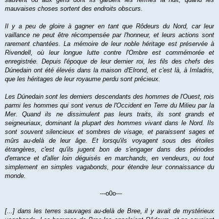
mauvaises choses sortent des endroits obscurs.
Il y a peu de gloire à gagner en tant que Rôdeurs du Nord, car leur
vaillance ne peut être récompensée par l'honneur, et leurs actions sont
rarement chantées. La mémoire de leur noble héritage est préservée à
Rivendell, où leur longue lutte contre l'Ombre est commémorée et
enregistrée. Depuis l'époque de leur dernier roi, les fils des chefs des
Dúnedain ont été élevés dans la maison d'Elrond, et c'est là, à Imladris,
que les héritages de leur royaume perdu sont précieux.
Les Dúnedain sont les derniers descendants des hommes de l'Ouest, rois
parmi les hommes qui sont venus de l'Occident en Terre du Milieu par la
Mer. Quand ils ne dissimulent pas leurs traits, ils sont grands et
seigneuriaux, dominant la plupart des hommes vivant dans le Nord. Ils
sont souvent silencieux et sombres de visage, et paraissent sages et
mûrs au-delà de leur âge. Et lorsqu'ils voyagent sous des étoiles
étrangères, c'est qu'ils jugent bon de s'engager dans des périodes
d'errance et d'aller loin déguisés en marchands, en vendeurs, ou tout
simplement en simples vagabonds, pour étendre leur connaissance du
monde.
---o0o---
[...] dans les terres sauvages au-delà de Bree, il y avait de mystérieux