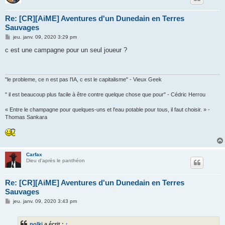
Re: [CR][AiME] Aventures d'un Dunedain en Terres
Sauvages
M
jeu. janv. 09, 2020 3:29 pm
e
s
c est une campagne pour un seul joueur ?
s
a
g
e
"le probleme, ce n est pas l'IA, c est le capitalisme" - Vieux Geek
" il est beaucoup plus facile à être contre quelque chose que pour" - Cédric Herrou
« Entre le champagne pour quelques-uns et l'eau potable pour tous, il faut choisir. » -
Thomas Sankara
Carfax
Dieu d'après le panthéon
Re: [CR][AiME] Aventures d'un Dunedain en Terres
Sauvages
M
jeu. janv. 09, 2020 3:43 pm
e
s
s
polki
a écrit :
↑
a