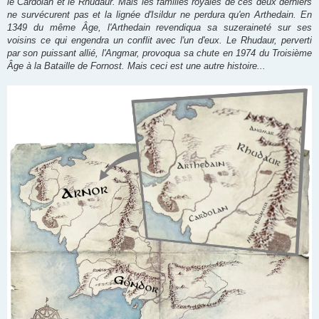
le Cardolan et le Rhudaur. Mais les familles royales de ces deux derniers
ne survécurent pas et la lignée d'Isildur ne perdura qu'en Arthedain. En
1349 du même Âge, l'Arthedain revendiqua sa suzeraineté sur ses
voisins ce qui engendra un conflit avec l'un d'eux. Le Rhudaur, perverti
par son puissant allié, l'Angmar, provoqua sa chute en 1974 du Troisième
Âge à la Bataille de Fornost. Mais ceci est une autre histoire...