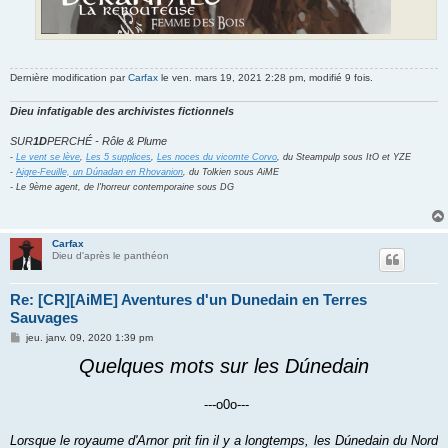
Dernière modification par
Carfax
le ven. mars 19, 2021 2:28 pm, modifié 9 fois.
Dieu infatigable des archivistes fictionnels
SUR
1D
PERCHÉ - Rôle & Plume
-
Le vent se lève
,
Les 5 supplices
,
Les noces du vicomte Corvo
, du Steampulp sous ItO et YZE
-
A
igre-Feuille, un Dúnadan en Rhovanion
, du Tolkien sous AiME
- Le 9ème agent, de l'horreur contemporaine sous DG
Carfax
Dieu d'après le panthéon
Re: [CR][AiME] Aventures d'un Dunedain en Terres
Sauvages
M
jeu. janv. 09, 2020 1:39 pm
e
s
Quelques mots sur les Dúnedain
s
a
g
---o0o---
e
Lorsque le royaume d'
Arnor
prit fin il y a longtemps, les Dúnedain du Nord