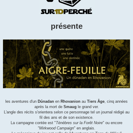
présente
les aventures d'un
D
ú
nadan
en
Rhovanion
au
Tiers Âge
, cinq années
après la mort de
Smaug
le grand ver.
L'angle des récits s'orientera selon ce personnage tel un journal rédigé au
fil des ans et de son existence.
La campagne contée est "
Ténèbres sur la Forêt Noire
" ou encore
"Mirkwood Campaign
" en anglais.