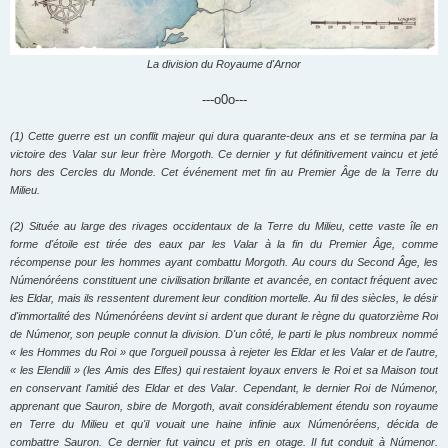
La division du Royaume d'Arnor
---o0o---
(1) Cette guerre est
un conflit majeur qui dura quarante-deux ans et se termina par la
victoire des
Valar
sur leur frère Morgoth. Ce dernier y fut définitivement vaincu et jeté
hors des Cercles du Monde. Cet
événement
met fin au
Premier Âge
de la
Terre du
Milieu
.
(2)
Située au large des rivages occidentaux de la Terre du Milieu, cette vaste île en
forme d'étoile est tirée des eaux par les Valar à la fin du Premier Âge, comme
récompense pour les hommes ayant combattu Morgoth. Au cours du Second Âge, les
Númenóréens constituent une civilisation brillante et avancée, en contact fréquent avec
les Eldar, mais ils ressentent durement leur condition mortelle. Au fil des siècles, le désir
d'immortalité des Númenóréens devint si ardent que durant le règne du quatorzième Roi
de Númenor, son peuple connut la division. D'un côté, le parti le plus nombreux nommé
« les Hommes du Roi » que l'orgueil poussa à rejeter les Eldar et les Valar et de l'autre,
« les Elendili » (les Amis des Elfes) qui restaient loyaux envers le Roi et sa Maison tout
en conservant l'amitié des Eldar et des Valar. Cependant, le dernier Roi de Númenor,
apprenant que Sauron, sbire de Morgoth, avait considérablement étendu son royaume
en Terre du Milieu et qu'il vouait une haine infinie aux Númenóréens, décida de
combattre Sauron. Ce dernier fut vaincu et pris en otage. Il fut conduit à Númenor.