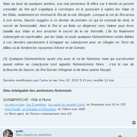
Mais au bout de quelques années, son mal
pernicieux fit office car il
devint un proche
conseiller du Roi qu'il s'appliqua à corrompre en le poussant à rejeter les Valar et
les Eldar, notamment en révérant le Roi de la nuit, Morgoth. Lorsque la vie du Roi arriva
à son terme, Sauron suggéra à ce dernier de prendre ce qui lui revenait de droit, le
secret de l'immortalité. Ainsi le Roi et sa flotte se dirigèrent vers Valinor pour livrer
bataille aux Valar et leur arracher le secret de la vie éternelle. L'île fut finalement
submergée en
représailles
par les Valar, et seuls quelques Númenóréens restés fidèles
à ces derniers parviennent à échapper au cataclysme pour se réfugier en Terre du
Milieu où ils fondent les royaumes d'Arnor et de Gondor.
(3) Quelques Númenóréens ayant chu avec le roi de Númenor mais qui survécurent
quand même au cataclysme sont appelés Númenóréens Noirs : c'est le cas de
la Bouche de Sauron, du Roi-Sorcier d'Angmar et de deux autres Nazgûl.
Dernière modification par
Carfax
le mer. févr. 02, 2022 5:15 pm, modifié 13 fois.
Dieu infatigable des archivistes fictionnels
SUR
1D
PERCHÉ - Rôle & Plume
-
Le vent se lève
,
Les 5 supplices
,
Les noces du vicomte Corvo
, du Steampulp sous ItO et YZE
-
A
igre-Feuille, un Dúnadan en Rhovanion
, du Tolkien sous AiME
- Le 9ème agent, de l'horreur contemporaine sous DG
polki
Dieu d'après le panthéon