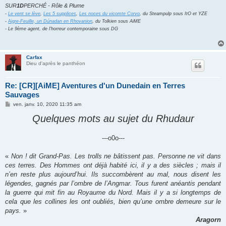
SUR
1D
PERCHÉ - Rôle & Plume
-
Le vent se lève
,
Les 5 supplices
,
Les noces du vicomte Corvo
, du Steampulp sous ItO et YZE
-
A
igre-Feuille, un Dúnadan en Rhovanion
, du Tolkien sous AiME
- Le 9ème agent, de l'horreur contemporaine sous DG
Carfax
Dieu d'après le panthéon
Re: [CR][AiME] Aventures d'un Dunedain en Terres
Sauvages
M
ven. janv. 10, 2020 11:35 am
e
s
Quelques mots au sujet du Rhudaur
s
a
g
---o0o---
e
«
Non ! dit Grand-Pas. Les trolls ne bâtissent pas. Personne ne vit dans
ces terres. Des Hommes ont déjà habité ici, il y a des siècles ; mais il
n’en reste plus aujourd’hui. Ils succombèrent au mal, nous disent les
légendes, gagnés par l’ombre de l’Angmar. Tous furent anéantis pendant
la guerre qui mit fin au Royaume du Nord. Mais il y a si longtemps de
cela que les collines les ont oubliés, bien qu’une ombre demeure sur le
pays.
»
Aragorn