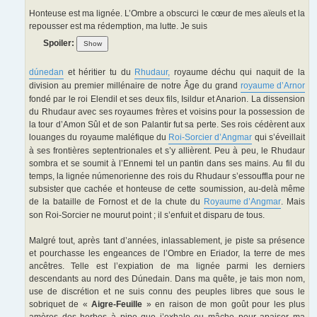
Honteuse est ma lignée. L’Ombre a obscurci le cœur de mes aïeuls et la
repousser est ma rédemption, ma lutte. Je suis
Spoiler:
dúnedan
et héritier tu du
Rhudaur,
royaume déchu qui naquit de la
division au premier millénaire de notre Âge du grand
royaume d’Arnor
fondé par le roi Elendil et ses deux fils, Isildur et Anarion. La dissension
du Rhudaur avec ses royaumes frères et voisins pour la possession de
la tour d’Amon Sûl et de son Palantir fut sa perte. Ses rois cédèrent aux
louanges du royaume maléfique du
Roi-Sorcier d’Angmar
qui s’éveillait
à ses frontières septentrionales et s’y allièrent. Peu à peu, le Rhudaur
sombra et se soumit à l’Ennemi tel un pantin dans ses mains. Au fil du
temps, la lignée númenorienne des rois du Rhudaur s’essouffla pour ne
subsister que cachée et honteuse de cette soumission, au-delà même
de la bataille de Fornost et de la chute du
Royaume d’Angmar
. Mais
son Roi-Sorcier ne mourut point ; il s’enfuit et disparu de tous.
Malgré tout, après tant d’années, inlassablement, je piste sa présence
et pourchasse les engeances de l’Ombre en Eriador, la terre de mes
ancêtres. Telle est l’expiation de ma lignée parmi les derniers
descendants au nord des Dúnedain. Dans ma quête, je tais mon nom,
use de discrétion et ne suis connu des peuples libres que sous le
sobriquet de «
Aigre-Feuille
» en raison de mon goût pour les plus