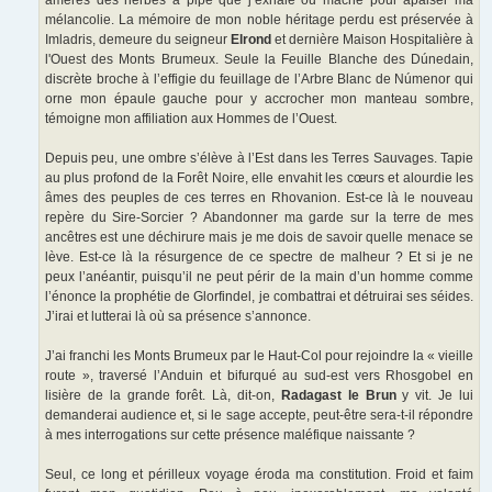
amères des herbes à pipe que j’exhale ou mâche pour apaiser ma
mélancolie. La mémoire de mon noble héritage perdu est préservée à
Imladris, demeure du seigneur
Elrond
et dernière Maison Hospitalière à
l'Ouest des Monts Brumeux. Seule la Feuille Blanche des Dúnedain,
discrète broche à l’effigie du feuillage de l’Arbre Blanc de Númenor qui
orne mon épaule gauche pour y accrocher mon manteau sombre,
témoigne mon affiliation aux Hommes de l’Ouest.
Depuis peu, une ombre s’élève à l’Est dans les Terres Sauvages. Tapie
au plus profond de la Forêt Noire, elle envahit les cœurs et alourdie les
âmes des peuples de ces terres en Rhovanion. Est-ce là le nouveau
repère du Sire-Sorcier ? Abandonner ma garde sur la terre de mes
ancêtres est une déchirure mais je me dois de savoir quelle menace se
lève. Est-ce là la résurgence de ce spectre de malheur ? Et si je ne
peux l’anéantir, puisqu’il ne peut périr de la main d’un homme comme
l’énonce la prophétie de Glorfindel, je combattrai et détruirai ses séides.
J’irai et lutterai là où sa présence s’annonce.
J’ai franchi les Monts Brumeux par le Haut-Col pour rejoindre la « vieille
route », traversé l’Anduin et bifurqué au sud-est vers Rhosgobel en
lisière de la grande forêt. Là, dit-on,
Radagast le Brun
y vit. Je lui
demanderai audience et, si le sage accepte, peut-être sera-t-il répondre
à mes interrogations sur cette présence maléfique naissante ?
Seul, ce long et périlleux voyage éroda ma constitution. Froid et faim