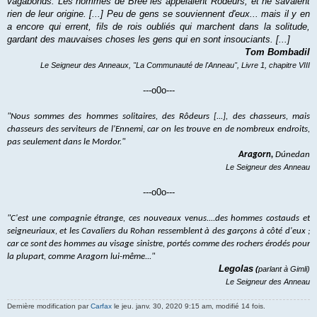
vagabonds. Les hommes de Bree les appelaient Rôdeurs, et ne savaient
rien de leur origine. [...] Peu de gens se souviennent d'eux... mais il y en
a encore qui errent, fils de rois oubliés qui marchent dans la solitude,
gardant des mauvaises choses les gens qui en sont insouciants. [...]
Tom Bombadil
Le Seigneur des Anneaux, "La Communauté de l'Anneau", Livre 1, chapitre VIII
---o0o---
"Nous sommes des hommes solitaires, des Rôdeurs [...], des chasseurs, mais
chasseurs des serviteurs de l'Ennemi, car on les trouve en de nombreux endroits,
pas seulement dans le Mordor."
Aragorn,
Dúnedan
Le Seigneur des Anneau
---o0o---
"C'est une compagnie étrange, ces nouveaux venus....des hommes costauds et
seigneuriaux, et les Cavaliers du Rohan ressemblent à des garçons à côté d'eux ;
car ce sont des hommes au visage sinistre, portés comme des rochers érodés pour
la plupart, comme Aragorn lui-même..."
Legolas
(
parlant à Gimli)
Le Seigneur des Anneau
Dernière modification par
Carfax
le jeu. janv. 30, 2020 9:15 am, modifié 14 fois.