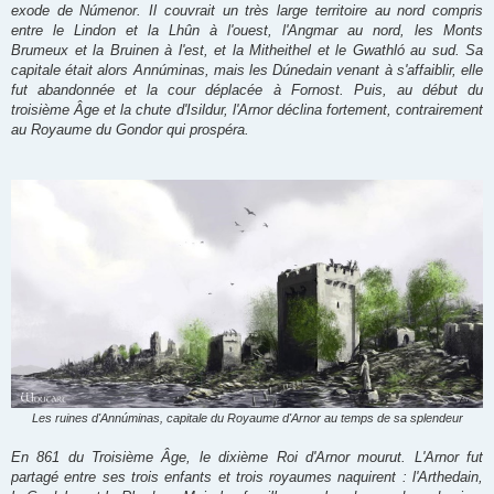
exode de Númenor. Il couvrait un très large territoire au nord compris
entre le Lindon et la Lhûn à l'ouest, l'Angmar au nord, les Monts
Brumeux et la Bruinen à l'est, et la Mitheithel et le Gwathló au sud. Sa
capitale était alors Annúminas, mais les Dúnedain venant à s'affaiblir, elle
fut abandonnée et la cour déplacée à Fornost. Puis, au début du
troisième Âge et la chute d'Isildur, l'Arnor déclina fortement, contrairement
au Royaume du Gondor qui prospéra.
Les ruines d'Annúminas, capitale du Royaume d'Arnor au temps de sa splendeur
En 861 du Troisième Âge, le dixième Roi d'Arnor mourut. L'Arnor fut
partagé entre ses trois enfants et trois royaumes naquirent : l'Arthedain,