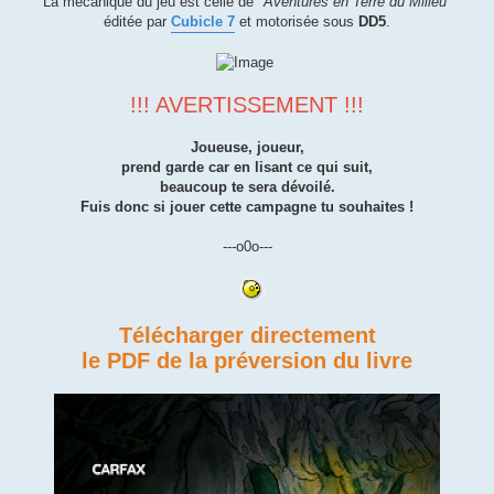
La mécanique du jeu est celle de "
Aventures en Terre du Milieu
"
éditée par
Cubicle 7
et motorisée sous
DD5
.
!!! AVERTISSEMENT !!!
Joueuse, joueur,
prend garde car en lisant ce qui suit,
beaucoup te sera dévoilé.
Fuis donc si jouer cette campagne tu souhaites !
---o0o---
Télécharger directement
le PDF de la préversion du livre