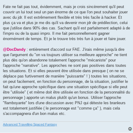
Fate ne fait pas tout, évidemment, mais je crois sincèrement qu'il peut
couvrir un lui tout seul un pan énorme de ce que l'on peut souhaiter jouer
avec du jdr. Il est extrêmement flexible et très très facile à hacker. Et
plus ça va et plus je me dis qu'il va devenir mon jdr de prédilection, celui
que j'utilise dans 90% des cas. Sachant qu'il est parfaitement adapté à de
l'impro ou de la quasi impro. Il me fait personnellement gagner
énormément de temps. Et je le trouve très très fun à jouer et faire jouer.
@DocDandy
: entièrement d'accord sur FAE. J'irais même jusqu'à dire
que l'argument du "on va toujours utiliser sa meilleure approche" ne tient
plus dès qu'on abandonne totalement l'approche "mécaniste" pour
l'approche "narrative". Les approches ne sont pas positives dans toutes
les situations. Et si elles peuvent être utilisée dans presque ( on ne se
déplace pas furtivement de manière "puissante" ! ) toutes les situations,
on peut facilement, en fonction du personnage, de la situation, justifier le
fait qu'une approche spécifique dans une situation spécifique si elle peut
être "utilisée" ( et même doit être utilisée en fonction de la personnalité du
personnage ) apporte un malus plutôt qu'un bonus. Utiliser l'approche
"flamboyante" lors d'une discussion avec PNJ qui déteste les branleurs
est totalement justifiée ( le personnage est "comme ça" ), mais cela
s'accompagnera d'un bon malus etc.
Advanced Travelling Spaced Fantasy