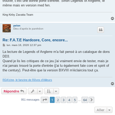
trouver, c'est une bonne porte d'entrée. Sinon Legends of Anglerre, le
même mais en version med fen.
King Kirby Zavatta Team
pelon
Dieu d'après le panthéon
Re: F.A.T.E Hardcore, Core, encore...
M
lun. mars 16, 2020 12:37 pm
e
s
La lecture de Legends of Anglerre m'a fait pensé à un catalogue de dons
s
DD3.
a
g
Quand je lis les critiques de ce jeu j'ai vraiment envie de tester, mais je
e
n'ai jamais trouvé la porte d'entrée (j'ai lu également fate core et spirit of
the century). Peut-être que la version BXVIII m'éclaircira tout ça.
RDA'zine, le fanzine de Rêves d'Ailleurs
Répondre
Page
1
sur
64
1
2
3
4
5
64
Suivant
951 messages
…
Aller