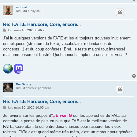
mithriel
Dieu du funky soul
Re: F.A.T.E Hardcore, Core, encore...
M
lun. mars 16, 2020 8:46 am
e
s
J'ai lu quelques versions de FATE et les ai toujours trouvées inutilement
s
compliquées (structure du texte, vocabulaire, redondances de
a
g
concepts...) et du coup confuses. Bref, je reste malgré tout intéressé
e
mais immensément frustré. Quel manuel simple me conseillez-vous ?
DocDandy
Dieu d'après le panthéon
Re: F.A.T.E Hardcore, Core, encore...
M
lun. mars 16, 2020 10:05 am
e
s
Je reviens sur les propos d'
@Erwan G
sur les approches de FAE. au
s
contraire je pense de plus en plus que FAE est la meilleure version de
a
g
FATE, Core étant le cul entre deux chaises pour rassurer les vieux
e
rolistes. FATe c'est quand même très méta, c'est un moteur pour générer