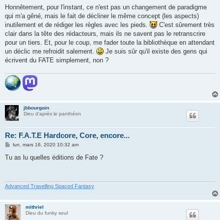
s
Honnêtement, pour l'instant, ce n'est pas un changement de paradigme
s
qui m'a gêné, mais le fait de décliner le même concept (les aspects)
a
g
inutilement et de rédiger les règles avec les pieds.
C'est sûrement très
e
clair dans la tête des rédacteurs, mais ils ne savent pas le retranscrire
pour un tiers. Et, pour le coup, me fader toute la bibliothèque en attendant
un déclic me refroidit salement.
Je suis sûr qu'il existe des gens qui
écrivent du FATE simplement, non ?
jbbourgoin
Dieu d'après le panthéon
Re: F.A.T.E Hardcore, Core, encore...
M
lun. mars 16, 2020 10:32 am
e
s
Tu as lu quelles éditions de Fate ?
s
a
g
e
Advanced Travelling Spaced Fantasy
mithriel
Dieu du funky soul