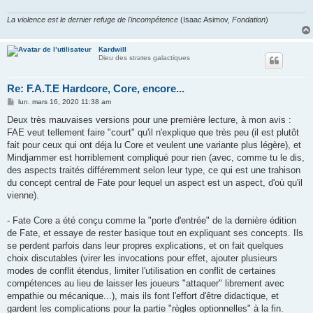
La violence est le dernier refuge de l'incompétence
(Isaac Asimov,
Fondation
)
Kardwill
Dieu des strates galactiques
Re: F.A.T.E Hardcore, Core, encore...
M
lun. mars 16, 2020 11:38 am
e
s
Deux très mauvaises versions pour une première lecture, à mon avis :
s
FAE veut tellement faire "court" qu'il n'explique que très peu (il est plutôt
a
g
fait pour ceux qui ont déja lu Core et veulent une variante plus légère), et
e
Mindjammer est horriblement compliqué pour rien (avec, comme tu le dis,
des aspects traités différemment selon leur type, ce qui est une trahison
du concept central de Fate pour lequel un aspect est un aspect, d'où qu'il
vienne).
- Fate Core a été conçu comme la "porte d'entrée" de la dernière édition
de Fate, et essaye de rester basique tout en expliquant ses concepts. Ils
se perdent parfois dans leur propres explications, et on fait quelques
choix discutables (virer les invocations pour effet, ajouter plusieurs
modes de conflit étendus, limiter l'utilisation en conflit de certaines
compétences au lieu de laisser les joueurs "attaquer" librement avec
empathie ou mécanique...), mais ils font l'effort d'être didactique, et
gardent les complications pour la partie "règles optionnelles" à la fin.