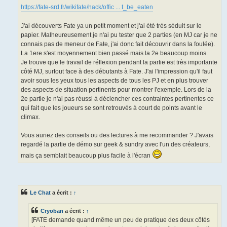
https://fate-srd.fr/wikifate/hack/offic ... t_be_eaten
J'ai découverts Fate ya un petit moment et j'ai été très séduit sur le
papier. Malheureusement je n'ai pu tester que 2 parties (en MJ car je ne
connais pas de meneur de Fate, j'ai donc fait découvrir dans la foulée).
La 1ere s'est moyennement bien passé mais la 2e beaucoup moins.
Je trouve que le travail de réflexion pendant la partie est très importante
côté MJ, surtout face à des débutants à Fate. J'ai l'impression qu'il faut
avoir sous les yeux tous les aspects de tous les PJ et en plus trouver
des aspects de situation pertinents pour montrer l'exemple. Lors de la
2e partie je n'ai pas réussi à déclencher ces contraintes pertinentes ce
qui fait que les joueurs se sont retrouvés à court de points avant le
climax.
Vous auriez des conseils ou des lectures à me recommander ? J'avais
regardé la partie de démo sur geek & sundry avec l'un des créateurs,
mais ça semblait beaucoup plus facile à l'écran
Le Chat
a écrit :
↑
Cryoban
a écrit :
↑
[FATE demande quand même un peu de pratique des deux côtés