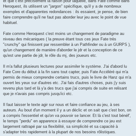
et que c'est précisément la raison pour laquelle, dans Fate comme dans
Heroquest, ils utilisent un "jargon" spécifique, qu'il y a de nombreux
exemples et d'apparentes redondances : ils essaient, je pense, de bien
faire comprendre qu'il ne faut pas aborder leur jeu avec le point de vue
habituel.
Fate comme Heroquest c'est moins un changement de paradigme au
niveau des mécaniques ( la preuve étant tous ces jeux Fate très
"crunchy" qui finissent par ressembler à un Pathfinder ou à un GURPS ),
qu'un changement de manière d'aborder le jdr et la conception de ce
qu'est une partie de jdr, le rôle du mj, des joueurs etc.
Il m'a fallut plusieurs lectures pour assimiler le système. J'ai d'abord lu
Fate Core du début à la fin sans tout capter, puis Fate Accéléré qui m'a
permis de mieux comprendre certains trucs, puis le livre de Hanz qui m'a
ouvert les yeux sur d'autres etc. J'ai fais d'autres choses, puis j'y suis
revenu plus tard et là y'a des trucs que j'ai compris de suite en relisant
que je n'avais pas compris jusqu'ici etc.
Il faut laisser le texte agir sur nous et faire confiance au jeu, à ses
auteurs. Au bout d'un moment il y a un déclic et on sait que c'est bon, on
a compris l'essentiel et qu'on va pouvoir se lancer. Et là c'est tout bénéf',
le temps "perdu" en apparence à essayer de comprendre ce jeu est
largement rattrapé par sa flexibilité, sa simplicité et sa capacité à
s'adapter très rapidement à la plupart de nos besoins rôlistiques.