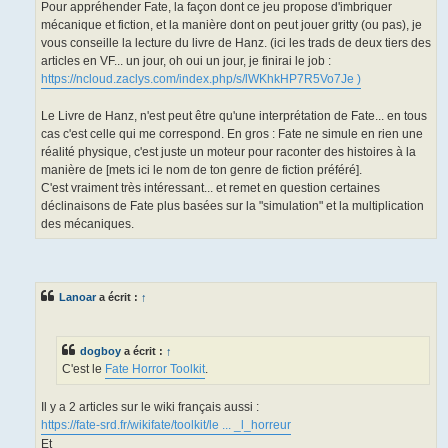
Pour appréhender Fate, la façon dont ce jeu propose d'imbriquer
mécanique et fiction, et la manière dont on peut jouer gritty (ou pas), je
vous conseille la lecture du livre de Hanz. (ici les trads de deux tiers des
articles en VF... un jour, oh oui un jour, je finirai le job :
https://ncloud.zaclys.com/index.php/s/lWKhkHP7R5Vo7Je )
Le Livre de Hanz, n'est peut être qu'une interprétation de Fate... en tous
cas c'est celle qui me correspond. En gros : Fate ne simule en rien une
réalité physique, c'est juste un moteur pour raconter des histoires à la
manière de [mets ici le nom de ton genre de fiction préféré].
C'est vraiment très intéressant... et remet en question certaines
déclinaisons de Fate plus basées sur la "simulation" et la multiplication
des mécaniques.
Lanoar
a écrit :
↑
dogboy
a écrit :
↑
C'est le
Fate Horror Toolkit
.
Il y a 2 articles sur le wiki français aussi :
https://fate-srd.fr/wikifate/toolkit/le ... _l_horreur
Et