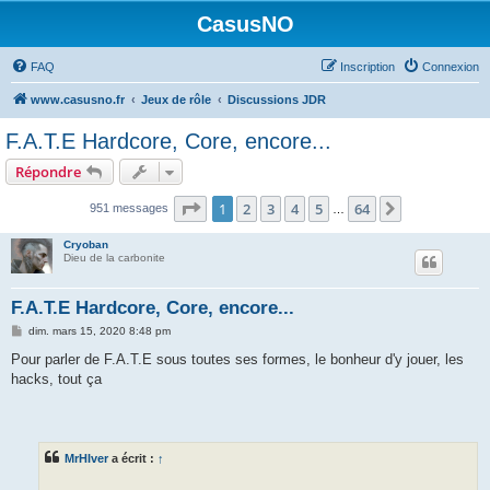
CasusNO
FAQ
Inscription
Connexion
www.casusno.fr
Jeux de rôle
Discussions JDR
F.A.T.E Hardcore, Core, encore...
Répondre
Page
1
sur
64
1
2
3
4
5
64
Suivant
951 messages
…
Cryoban
Dieu de la carbonite
F.A.T.E Hardcore, Core, encore...
M
dim. mars 15, 2020 8:48 pm
e
s
Pour parler de F.A.T.E sous toutes ses formes, le bonheur d'y jouer, les
s
hacks, tout ça
a
g
e
MrHIver
a écrit :
↑