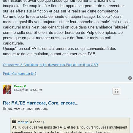
de l'histoire et avoir quelque chose qui fait tourner à la machine à
imaginaire. Du coup le côté flou des approches permet de se recentrer
sur les effets sur la fiction et pas sur le réalisme d'une compétence.
Comme pour le reste cela demande un apprentissage. Le côté "ouais
mais les grosbills vont toujours utiliser leur approche optimale" est un poil
caricatural mais n'est pas gênant si on joue dans une ambiance "abusée"
comme celle des Shonen, du super héros ou du Pulp décomplexé. Je
pense que ça peut marcher aussi pour de l'horreur mais un poil
caricaturale.
Quoiqu'il en soit FATE est clairement pas ce qui conviendra à des
amoureux de la simulation, autant assumer avec FAE.
Crossbows & Crucifixes, le jeu d'aventures Pulp et horrifique OSR
Projet Gundam partie 2
Erwan G
Envoyé de la Source
Re: F.A.T.E Hardcore, Core, encore...
M
lun. mars 16, 2020 10:10 am
e
s
s
mithriel
a écrit :
↑
a
g
J'ai lu quelques versions de FATE et les ai toujours trouvées inutilement
e
compliquées (structure du texte, vocabulaire, redondances de