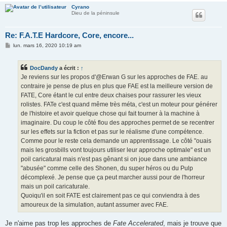
Cyrano
Dieu de la péninsule
Re: F.A.T.E Hardcore, Core, encore...
M
lun. mars 16, 2020 10:19 am
e
s
s
DocDandy
a écrit :
↑
a
g
Je reviens sur les propos d'@Erwan G sur les approches de FAE. au
e
contraire je pense de plus en plus que FAE est la meilleure version de
FATE, Core étant le cul entre deux chaises pour rassurer les vieux
rolistes. FATe c'est quand même très méta, c'est un moteur pour générer
de l'histoire et avoir quelque chose qui fait tourner à la machine à
imaginaire. Du coup le côté flou des approches permet de se recentrer
sur les effets sur la fiction et pas sur le réalisme d'une compétence.
Comme pour le reste cela demande un apprentissage. Le côté "ouais
mais les grosbills vont toujours utiliser leur approche optimale" est un
poil caricatural mais n'est pas gênant si on joue dans une ambiance
"abusée" comme celle des Shonen, du super héros ou du Pulp
décomplexé. Je pense que ça peut marcher aussi pour de l'horreur
mais un poil caricaturale.
Quoiqu'il en soit FATE est clairement pas ce qui conviendra à des
amoureux de la simulation, autant assumer avec FAE.
Je n'aime pas trop les approches de
Fate Accelerated
, mais je trouve que