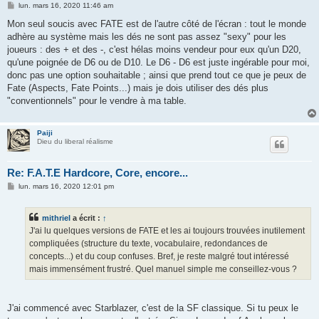
M
lun. mars 16, 2020 11:46 am
e
s
Mon seul soucis avec FATE est de l'autre côté de l'écran : tout le monde
s
adhère au système mais les dés ne sont pas assez "sexy" pour les
a
g
joueurs : des + et des -, c'est hélas moins vendeur pour eux qu'un D20,
e
qu'une poignée de D6 ou de D10. Le D6 - D6 est juste ingérable pour moi,
donc pas une option souhaitable ; ainsi que prend tout ce que je peux de
Fate (Aspects, Fate Points...) mais je dois utiliser des dés plus
"conventionnels" pour le vendre à ma table.
Paiji
Dieu du liberal réalisme
Re: F.A.T.E Hardcore, Core, encore...
M
lun. mars 16, 2020 12:01 pm
e
s
s
mithriel
a écrit :
↑
a
g
J'ai lu quelques versions de FATE et les ai toujours trouvées inutilement
e
compliquées (structure du texte, vocabulaire, redondances de
concepts...) et du coup confuses. Bref, je reste malgré tout intéressé
mais immensément frustré. Quel manuel simple me conseillez-vous ?
J'ai commencé avec Starblazer, c'est de la SF classique. Si tu peux le