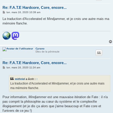
Re: F.A.T.E Hardcore, Core, encore...
M
lun. mars 16, 2020 10:39 am
e
s
La traduction d'Accelerated et Mindjammer, et je crois une autre mais ma
s
mémoire flanche.
a
g
e
Cyrano
Dieu de la péninsule
Re: F.A.T.E Hardcore, Core, encore...
M
lun. mars 16, 2020 11:24 am
e
s
s
mithriel
a écrit :
↑
a
g
La traduction d'Accelerated et Mindjammer, et je crois une autre mais
e
ma mémoire flanche.
Pour information,
Mindjammer
est une mauvaise itération de Fate : il n'a
pas comprit la philosophie au cœur du système et le complexifie
illogiquement (et je dis ça alors que j'aime beaucoup et Fate core et
l'univers de ce jeu !)