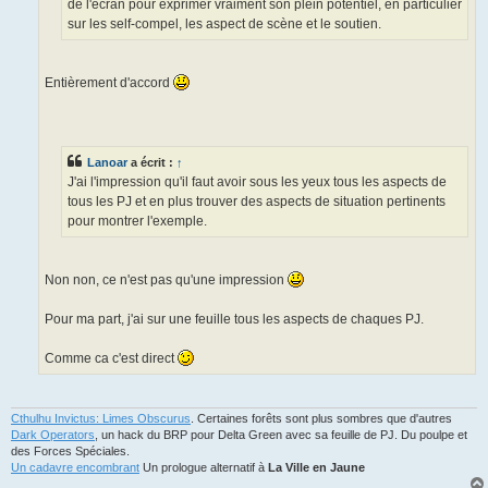
de l'écran pour exprimer vraiment son plein potentiel, en particulier
sur les self-compel, les aspect de scène et le soutien.
Entièrement d'accord
Lanoar
a écrit :
↑
J'ai l'impression qu'il faut avoir sous les yeux tous les aspects de
tous les PJ et en plus trouver des aspects de situation pertinents
pour montrer l'exemple.
Non non, ce n'est pas qu'une impression
Pour ma part, j'ai sur une feuille tous les aspects de chaques PJ.
Comme ca c'est direct
Cthulhu Invictus: Limes Obscurus
. Certaines forêts sont plus sombres que d'autres
Dark Operators
, un hack du BRP pour Delta Green avec sa feuille de PJ. Du poulpe et
des Forces Spéciales.
Un cadavre encombrant
Un prologue alternatif à
La Ville en Jaune