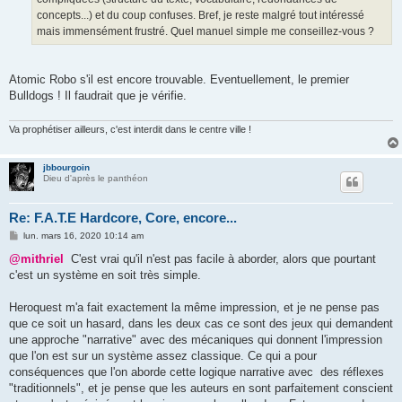
concepts...) et du coup confuses. Bref, je reste malgré tout intéressé
mais immensément frustré. Quel manuel simple me conseillez-vous ?
Atomic Robo s'il est encore trouvable. Eventuellement, le premier
Bulldogs ! Il faudrait que je vérifie.
Va prophétiser ailleurs, c'est interdit dans le centre ville !
jbbourgoin
Dieu d'après le panthéon
Re: F.A.T.E Hardcore, Core, encore...
M
lun. mars 16, 2020 10:14 am
e
s
@mithriel
C'est vrai qu'il n'est pas facile à aborder, alors que pourtant
s
c'est un système en soit très simple.
a
g
e
Heroquest m'a fait exactement la même impression, et je ne pense pas
que ce soit un hasard, dans les deux cas ce sont des jeux qui demandent
une approche "narrative" avec des mécaniques qui donnent l'impression
que l'on est sur un système assez classique. Ce qui a pour
conséquences que l'on aborde cette logique narrative avec des réflexes
"traditionnels", et je pense que les auteurs en sont parfaitement conscient