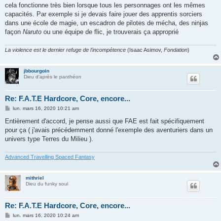
cela fonctionne très bien lorsque tous les personnages ont les mêmes
capacités. Par exemple si je devais faire jouer des apprentis sorciers
dans une école de magie, un escadron de pilotes de mécha, des ninjas
façon
Naruto
ou une équipe de flic, je trouverais ça approprié
La violence est le dernier refuge de l'incompétence
(Isaac Asimov,
Fondation
)
jbbourgoin
Dieu d'après le panthéon
Re: F.A.T.E Hardcore, Core, encore...
M
lun. mars 16, 2020 10:21 am
e
s
Entièrement d'accord, je pense aussi que FAE est fait spécifiquement
s
pour ça ( j'avais précédemment donné l'exemple des aventuriers dans un
a
g
univers type Terres du Milieu ).
e
Advanced Travelling Spaced Fantasy
mithriel
Dieu du funky soul
Re: F.A.T.E Hardcore, Core, encore...
M
lun. mars 16, 2020 10:24 am
e