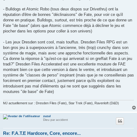
- Bulldogs et Atomic Robo (tous deux dispos sur Drivethru) ont la
réputation d'être de bonnes "déclinaisons" de Fate, pour voir ce qu'il
donne en pratique. Bulldogs, surtout, est très proche de ce que donne un
Fate "de base" (alors que Atomic commence déjà à décliner le jeu et
piocher dans les options pour coller à son univers)
- Les jeux Dresden sont cool, mais touffus. Dresden Files RPG est un
bon gros jeu à superpouvoirs à l'ancienne, très (trop) crunchy dans son
système de magie, mais avec une approche fonctionnelle des aspects.
Ca donne la réponse à "qu'est-ce qui arriverait si on greffait Fate à un jeu
tradi?" Dresden Files Accelerated est une excellente mouture de FAE
montrant bien ce que cette version à dans le ventre, et introduisant un
système de "classes de perso" inspirant (mais que je ne conseillerais pas
forcément en premier contact, justement parce qu'ils exploitent ou
introduisent pas mal d'éléments qui ne sont que suggérés dans les
moutures "de base" de Fate)
MJ actuellement sur : Dresden Files (Fate), Star Trek (Fate), Ravenloft (D&D)
zuzul
Dieu par accident
Re: F.A.T.E Hardcore, Core, encore...