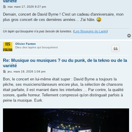
variété
M
mar. mars 17, 2026 9:27 pm
e
s
Demain, concert de David Byrne ! C'est un cadeau d'anniversaire, mon
s
plus gros concert de ces dernières années... J'ai hâte.
a
g
e
Un lapin qui bouquine n'a pas besoin de lunettes.
(
Les Bouquins du Lapin
)
Olivier Fanton
Dieu des lapins qui bouquinent
Re: Musique ou musiques ? ou du punk, de la tekno ou de la
variété
M
jeu. mars 19, 2026 1:04 pm
e
s
Bon, le concert en lui-même était super : David Byrne a toujours la
s
pêche, ses musiciens/danseurs encore plus, la sélection de chansons
a
g
était parfaite, il est marrant dans les interludes ... Par contre, la qualité
e
sonore, quelle horreur. Tellement compressé qu'on distinguait parfois à
peine la musique. Eurk.