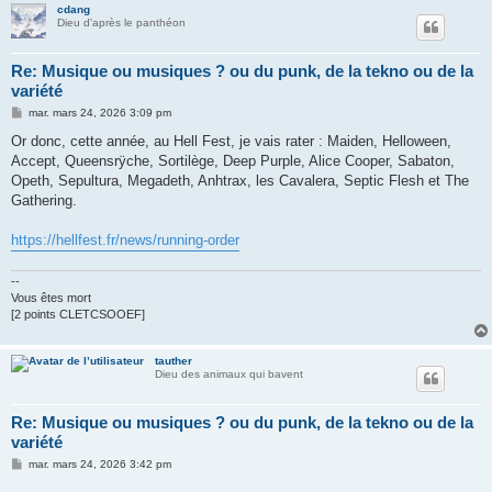
cdang
Dieu d'après le panthéon
Re: Musique ou musiques ? ou du punk, de la tekno ou de la
variété
M
mar. mars 24, 2026 3:09 pm
e
s
Or donc, cette année, au Hell Fest, je vais rater : Maiden, Helloween,
s
Accept, Queensrÿche, Sortilège, Deep Purple, Alice Cooper, Sabaton,
a
g
Opeth, Sepultura, Megadeth, Anhtrax, les Cavalera, Septic Flesh et The
e
Gathering.
https://hellfest.fr/news/running-order
--
Vous êtes mort
[2 points CLETCSOOEF]
tauther
Dieu des animaux qui bavent
Re: Musique ou musiques ? ou du punk, de la tekno ou de la
variété
M
mar. mars 24, 2026 3:42 pm
e
s