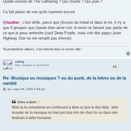
Quelle version de The Gathering ? Qui chante ? Qui joue ?
Ca fait plaisir de voir qu'ils tournent encore.
@tauther
: c'est drôle, parce que j'écoute du métal et dans le lot, il n'y a
que 4 groupes que j'aurais bien aimé voir, le reste ne faisant pas partie de
ce que je peux entendre (sauf Deep Purple, mais voir des papys jouer
Highway Star ne me remplit pas d'envie).
Va prophétiser ailleurs, c'est interdit dans le centre ville !
cdang
Dieu d'après le panthéon
Re: Musique ou musiques ? ou du punk, de la tekno ou de la
variété
M
jeu. mars 26, 2026 4:49 pm
e
s
s
Orlov
a écrit :
↑
a
g
Mais tu te consoleras en continuant à faire ce que tu fais déjà : aller
e
écouter de la musique en live pas trop loin de chez toi ou dans des
festivals à taille humaine.