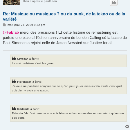
Dieu d'après le panthéon
Re: Musique ou musiques ? ou du punk, de la tekno ou de la
variété
M
mar. janv. 27, 2026 9:32 pm
e
s
@Fabfab
merci des précisions ! Et cette histoire de remastering est
s
parfois une plaie cf l'édition anniversaire de London Calling où la basse de
a
g
Paul Simonon a rejoint celle de Jason Newsted sur Justice for all.
e
Cryoban a écrit :
Le vrai problème c'est les gens.
Florentbzh a écrit :
J'avoue ne pas bien comprendre ce qu'on peut jouer, mais si cela existe c'est qu'il
doit bien y avoir une raison.
Mildendo a écrit :
Faire du Jdr c'est prendre une voix bizarre et lancer des dés en racontant qu'on tue
des gobs.