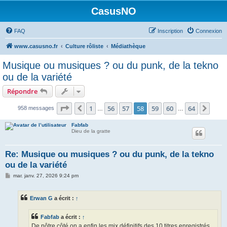
CasusNO
FAQ
Inscription
Connexion
www.casusno.fr
Culture rôliste
Médiathèque
Musique ou musiques ? ou du punk, de la tekno
ou de la variété
Répondre
Page
58
sur
64
1
56
57
58
59
60
64
Précédent
Suiv
958 messages
…
…
Fabfab
Dieu de la gratte
Re: Musique ou musiques ? ou du punk, de la tekno
ou de la variété
M
mar. janv. 27, 2026 9:24 pm
e
s
s
Erwan G
a écrit :
↑
a
g
e
Fabfab
a écrit :
↑
De nôtre côté on a enfin les mix définitifs des 10 titres enregistrés