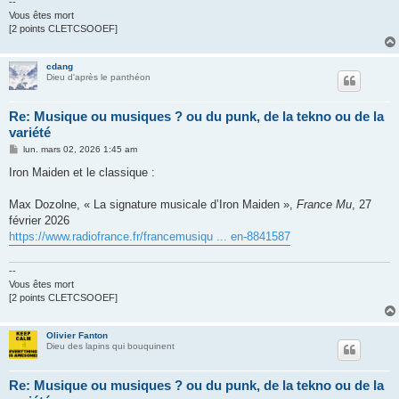
--
Vous êtes mort
[2 points CLETCSOOEF]
cdang
Dieu d'après le panthéon
Re: Musique ou musiques ? ou du punk, de la tekno ou de la
variété
M
lun. mars 02, 2026 1:45 am
e
s
Iron Maiden et le classique :
s
a
g
Max Dozolne, « La signature musicale d’Iron Maiden »,
France Mu
, 27
e
février 2026
https://www.radiofrance.fr/francemusiqu ... en-8841587
--
Vous êtes mort
[2 points CLETCSOOEF]
Olivier Fanton
Dieu des lapins qui bouquinent
Re: Musique ou musiques ? ou du punk, de la tekno ou de la