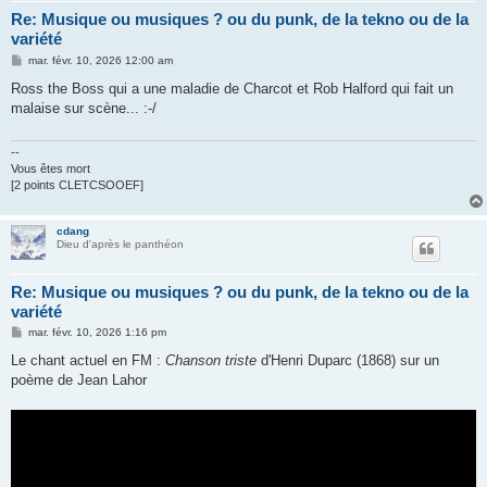
Re: Musique ou musiques ? ou du punk, de la tekno ou de la
variété
M
mar. févr. 10, 2026 12:00 am
e
s
Ross the Boss qui a une maladie de Charcot et Rob Halford qui fait un
s
malaise sur scène... :-/
a
g
e
--
Vous êtes mort
[2 points CLETCSOOEF]
cdang
Dieu d'après le panthéon
Re: Musique ou musiques ? ou du punk, de la tekno ou de la
variété
M
mar. févr. 10, 2026 1:16 pm
e
s
Le chant actuel en FM :
Chanson triste
d'Henri Duparc (1868) sur un
s
poème de Jean Lahor
a
g
e