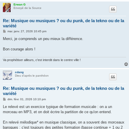
Erwan G
Envoyé de la Source
Re: Musique ou musiques ? ou du punk, de la tekno ou de la
variété
M
mar. janv. 27, 2026 10:45 pm
e
s
Merci, je comprends un peu mieux la différence.
s
a
g
Bon courage alors !
e
Va prophétiser ailleurs, c'est interdit dans le centre ville !
cdang
Dieu d'après le panthéon
Re: Musique ou musiques ? ou du punk, de la tekno ou de la
variété
M
dim. févr. 01, 2026 10:10 pm
e
s
Le relevé est un exercice typique de formation musicale : on a un
s
morceau en MP3, et on doit écrire la partition de ce qu'on entend.
a
g
e
En relevé mélodique* en musique classique, on a souvent des morceaux
baroques : c'est toujours des petites formation (basse continue + 1 ou 2