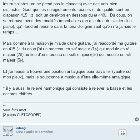
instru solistes, on ne prend pas le clavecin) avec des voix bien
distinctes. Sauf que les enregistrements récents et de qualité sont en
diapason 415 Hz, soit un demi-ton en dessous du
la
440... Du coup, on
se retrouve avec des tonalités improbables (on a le droit de s'aider d'un
piano), qu'il faudrait réécrire dans la tona d'origine sauf qu'on n'a jamais le
temps...
Mais comme à la maison je m'aide d'une guitare, j'ai réaccordé ma guitare
en 415 (-: du coup j'ai un morceau en
sol
majeur (1♯) qui module en
ré
majeur (2♯) au lieu d'un morceau en
sol
♭ majeur♭(6♭) qui module en
ré
♭
majeur (5♭).
Et j'ai réussi à trouver une position antalgique pour travailler (vautré sur
mon pieux), mais je soupçonne a musique d'être elle-même antalgique.
* il y a aussi le relevé harmonique qui consiste à relever la basse et les
accords chiffrés
--
Vous êtes mort
[2 points CLETCSOOEF]
cdang
Dieu d'après le panthéon