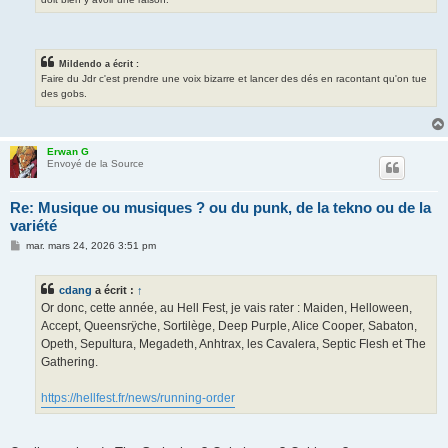
Mildendo a écrit :
Faire du Jdr c'est prendre une voix bizarre et lancer des dés en racontant qu'on tue
des gobs.
Erwan G
Envoyé de la Source
Re: Musique ou musiques ? ou du punk, de la tekno ou de la
variété
M
mar. mars 24, 2026 3:51 pm
e
s
s
cdang
a écrit :
↑
a
g
Or donc, cette année, au Hell Fest, je vais rater : Maiden, Helloween,
e
Accept, Queensrÿche, Sortilège, Deep Purple, Alice Cooper, Sabaton,
Opeth, Sepultura, Megadeth, Anhtrax, les Cavalera, Septic Flesh et The
Gathering.
https://hellfest.fr/news/running-order