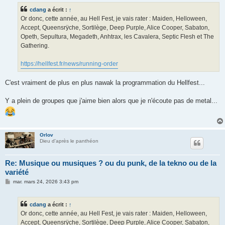
s
cdang
a écrit :
↑
a
g
Or donc, cette année, au Hell Fest, je vais rater : Maiden, Helloween,
e
Accept, Queensrÿche, Sortilège, Deep Purple, Alice Cooper, Sabaton,
Opeth, Sepultura, Megadeth, Anhtrax, les Cavalera, Septic Flesh et The
Gathering.
https://hellfest.fr/news/running-order
C'est vraiment de plus en plus nawak la programmation du Hellfest...
Y a plein de groupes que j'aime bien alors que je n'écoute pas de metal...
Orlov
Dieu d'après le panthéon
Re: Musique ou musiques ? ou du punk, de la tekno ou de la
variété
M
mar. mars 24, 2026 3:43 pm
e
s
s
cdang
a écrit :
↑
a
g
Or donc, cette année, au Hell Fest, je vais rater : Maiden, Helloween,
e
Accept, Queensrÿche, Sortilège, Deep Purple, Alice Cooper, Sabaton,