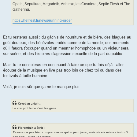
Opeth, Sepultura, Megadeth, Anhtrax, les Cavalera, Septic Flesh et The
Gathering.
https://hellfest.fr/news/running-order
Et tu resteras aussi : du gâchis de nourriture et de bière, des blagues au
goût douteux, des bénévoles traités comme de la merde, des moments
où il faudra t'occuper quand un meurtrier homophobe ou un violeur sera
sur scène, et des histoires d'agression sexuelle de la part du public.
Mais tu te consoleras en continuant à faire ce que tu fais déjà : aller
écouter de la musique en live pas trop loin de chez toi ou dans des
festivals à taille humaine.
Voilà, je suis sûr que ça ne te manque plus.
Cryoban a écrit :
Le vrai problème c'est les gens.
Florentbzh a écrit :
J'avoue ne pas bien comprendre ce qu'on peut jouer, mais si cela existe c'est qu'il
doit bien y avoir une raison.