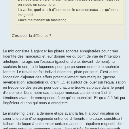
en studio en septembre.
La vache, quel plaisir d'écouter enfin ces morceaux tels qu'on les
imaginait!
Place maintenant au mastering.
C'est quoi, la différence ?
Le mix consiste à agencer les pistes sonores enregistrées pour créer
l'identité des morceaux et leur donner vie du point de vue de l'intention
artistique : tu agis sur l'espace (gauche, droite, devant, derrière), tu
sculptes le son, tu le façonnes pour que ça sonne comme le souhaite
l'artiste. Le travail se fait individuellement, piste par piste. C'est aussi
l'occasion d'ajouter des effets potentiellement très marqués (grosse
réverbération, adaptation du grain,...), et surtout de jouer sur l'équalisation
en fréquence des pistes pour que chacune trouve sa place dans le projet
d'ensemble. Dans notre cas, chaque morceau a subi entre 1 et 3
itérations avant de correspondre à ce qu'on souhaitait. Et ça a été fait par
l'ingénieur du son qui nous a enregistré.
Le mastering, c'est la dernière étape avant la fin. Il a pour vocation de
créer une sorte d'homogénéité entre les différents morceaux constituant
l'album, de façon à uniformiser certains aspects : équilibre respectif des
volumes entre les morceaux, travail léger et très fin pour faire ressortir