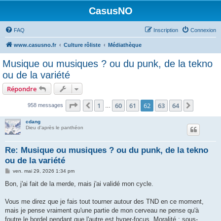
CasusNO
FAQ
Inscription
Connexion
www.casusno.fr
Culture rôliste
Médiathèque
Musique ou musiques ? ou du punk, de la tekno
ou de la variété
Répondre
Page
62
sur
64
1
60
61
62
63
64
Précédent
Suivant
958 messages
…
cdang
Dieu d'après le panthéon
Re: Musique ou musiques ? ou du punk, de la tekno
ou de la variété
M
ven. mai 29, 2026 1:34 pm
e
s
Bon, j'ai fait de la merde, mais j'ai validé mon cycle.
s
a
g
Vous me direz que je fais tout tourner autour des TND en ce moment,
e
mais je pense vraiment qu'une partie de mon cerveau ne pense qu'à
foutre le bordel pendant que l'autre est hyper-focus. Moralité : sous-