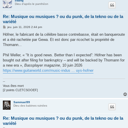
cdang
Dieu d'après le panthéon
Re: Musique ou musiques ? ou du punk, de la tekno ou de la
variété
M
jeu. juin 11, 2026 2:44 pm
e
s
Höfner, le fabricant de la célèbre basse contrebasse, était en banqueroute
s
et a été rachetée par Gewa. Et est donc par ricochet la propriété de
a
g
Thomann...
e
Phil Weller, « “It is good news. Better than I expected”: Höfner has been
bought out after filing for bankruptcy – and will be backed by Thomann for
a new era »,
Bassplayer magazine
, 10 juin 2026
https://www.guitarworld.com/music-indus ... uys-hofner
--
Vous êtes mort
[2 points CLETCSOOEF]
Sammael99
Dieu des babines ruinées
Re: Musique ou musiques ? ou du punk, de la tekno ou de la
variété