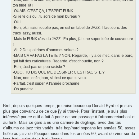
ton bide, là !
-OUAIS, C'EST ÇA, L'ESPRIT FUNK
-Si je te dis oui, tu sors de mon bureau ?
-OUI !
-Bon, ok, mais n'oublie pas, on est un label de JAZZ. Il faut donc des
trucs jazzy, aussi.
-Mais le FUNK c'est du JAZZ ! En plus, j'ai une super idée de couverture
!
-Ah ? Des poitrines d'hommes velues ?
-MAIS CA VA PAS LA TETE ? NON. Regarde, il y a ce mec, dans le parc,
qui fait des caricatures. Regarde, c'est chouette, non ?
-Euh, c'est pas un peu raciste ?
-QUOI, TU DIS QUE ME DESSINER C'EST RACISTE ?
-Non, non, enfin, bon, si c'est ce que tu veux...
-Parfait, c'est super. A l'année prochaine !
-Oh punaise !
Bref, depuis quelques temps, je croise beaucoup Donald Byrd et je suis
plus que convaincu de ce que j'y ai trouvé. Pour l'instant, je suis plus
intéressé par ce qu'il a fait à partir de son passage à l'afroamercianbeat et
au funk. Mais ce gars a eu une carrière de déglingo, avec des tas
d'albums de jazz très variés, très bop/hard bopdans les années 50, assez
fidèle au jazz de l'époque aussi dans les années 60, avant de virer sur du