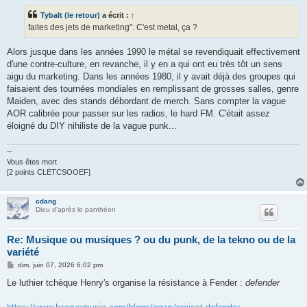
a
g
Tybalt (le retour)
a écrit :
↑
e
faites des jets de marketing". C'est metal, ça ?
Alors jusque dans les années 1990 le métal se revendiquait effectivement
d'une contre-culture, en revanche, il y en a qui ont eu très tôt un sens
aigu du marketing. Dans les années 1980, il y avait déjà des groupes qui
faisaient des tournées mondiales en remplissant de grosses salles, genre
Maiden, avec des stands débordant de merch. Sans compter la vague
AOR calibrée pour passer sur les radios, le hard FM. C'était assez
éloigné du DIY nihiliste de la vague punk...
--
Vous êtes mort
[2 points CLETCSOOEF]
cdang
Dieu d'après le panthéon
Re: Musique ou musiques ? ou du punk, de la tekno ou de la
variété
M
dim. juin 07, 2026 6:02 pm
e
s
Le luthier tchèque Henry's organise la résistance à Fender :
defender
s
a
g