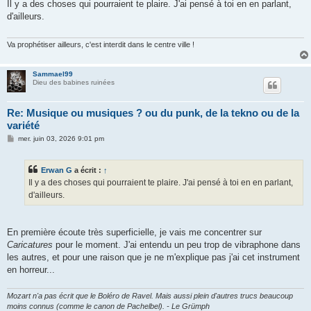
s
Il y a des choses qui pourraient te plaire. J'ai pensé à toi en en parlant,
s
d'ailleurs.
a
g
e
Va prophétiser ailleurs, c'est interdit dans le centre ville !
Sammael99
Dieu des babines ruinées
Re: Musique ou musiques ? ou du punk, de la tekno ou de la
variété
M
mer. juin 03, 2026 9:01 pm
e
s
s
Erwan G
a écrit :
↑
a
g
Il y a des choses qui pourraient te plaire. J'ai pensé à toi en en parlant,
e
d'ailleurs.
En première écoute très superficielle, je vais me concentrer sur
Caricatures
pour le moment. J'ai entendu un peu trop de vibraphone dans
les autres, et pour une raison que je ne m'explique pas j'ai cet instrument
en horreur...
Mozart n'a pas écrit que le Boléro de Ravel. Mais aussi plein d'autres trucs beaucoup
moins connus (comme le canon de Pachelbel). - Le Grümph