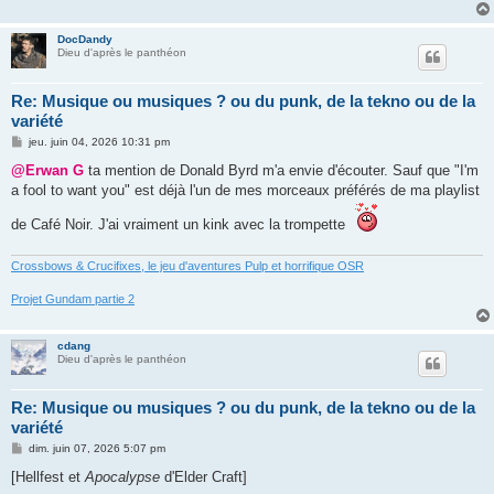
DocDandy
Dieu d'après le panthéon
Re: Musique ou musiques ? ou du punk, de la tekno ou de la
variété
M
jeu. juin 04, 2026 10:31 pm
e
s
@Erwan G
ta mention de Donald Byrd m'a envie d'écouter. Sauf que "I'm
s
a fool to want you" est déjà l'un de mes morceaux préférés de ma playlist
a
g
e
de Café Noir. J'ai vraiment un kink avec la trompette
Crossbows & Crucifixes, le jeu d'aventures Pulp et horrifique OSR
Projet Gundam partie 2
cdang
Dieu d'après le panthéon
Re: Musique ou musiques ? ou du punk, de la tekno ou de la
variété
M
dim. juin 07, 2026 5:07 pm
e
s
[Hellfest et
Apocalypse
d'Elder Craft]
s