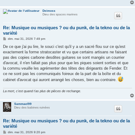
Deimoss
Dieu des spaces marines
Re: Musique ou musiques ? ou du punk, de la tekno ou de la
variété
M
dim. mai 31, 2026 7:49 pm
e
s
De ce que j'ai pu lire, le souci c'est qu'il y a un sacré flou sur ce qu'est
s
exactement la forme stratocaster et vu que certains artisans ne faisant
a
g
pas des copies carbone desdites guitares se sont mangés un courrier
e
d'avocat, il n'en fallait pas plus pour que les piques soient sorties et que
la commu veuille les agrémenter des têtes des dirigeants de Fender. Et
ce ne sont pas les communiqués foireux de la part de la boîte et du
cabinet d'avocat qui auront arrangé les choses, bien au contraire.
La mort, c'est quand t'as plus de pièces de rechange.
Sammael99
Dieu des babines ruinées
Re: Musique ou musiques ? ou du punk, de la tekno ou de la
variété
M
dim. mai 31, 2026 9:20 pm