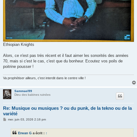
Ethiopian Knights
Alors, ce n'est pas très récent et il faut aimer les sonorités des années
70, mais si c'est le cas, c'est que du bonheur. Ecoutez vos poils de
poitrine pousser !
Va prophétiser ailleurs, c'est interdit dans le centre ville !
Sammael99
Dieu des babines ruinées
Re: Musique ou musiques ? ou du punk, de la tekno ou de la
variété
M
mer. juin 03, 2026 2:16 pm
e
s
s
Erwan G
a écrit :
↑
a