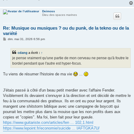
Deimoss
Dieu des spaces marines
Re: Musique ou musiques ? ou du punk, de la tekno ou de la
variété
M
dim. mai 31, 2026 6:56 pm
e
s
s
cdang
a écrit :
↑
a
g
je pense vraiment qu'une partie de mon cerveau ne pense qu'à foutre le
e
bordel pendant que l'autre est hyper-focus.
Tu viens de résumer l'histoire de ma vie
...
J'étais passé à côté d'un beau petit merdier avec l'affaire Fender.
Visiblement ils devaient s'ennuyer à la direction et ont décidé de mettre le
feu à la communauté des gratteux. Ils en ont eu pour leur argent. Ils
mangent une shitstorm biblique avec une campagne de boycott qui
pourrait les mettre plus dans la mouise que les non profits dues aux
copies et "copies". Ma foi, bien fait pour leur gueule.
https://www.guitariste.com/articles/fen ... 102,1.html
https://www.lepoint.fr/economie/suicide ... IAFTGKA7U/