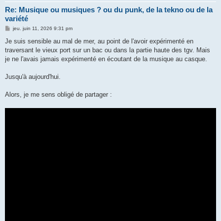
Re: Musique ou musiques ? ou du punk, de la tekno ou de la
variété
M
jeu. juin 11, 2026 9:31 pm
e
s
Je suis sensible au mal de mer, au point de l'avoir expérimenté en
s
traversant le vieux port sur un bac ou dans la partie haute des tgv. Mais
a
g
je ne l'avais jamais expérimenté en écoutant de la musique au casque.
e
Jusqu'à aujourd'hui.
Alors, je me sens obligé de partager :