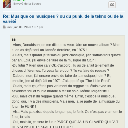
Erwan G
Envoyé de la Source
Re: Musique ou musiques ? ou du punk, de la tekno ou de la
variété
M
mer. juin 03, 2026 1:07 pm
e
s
s
a
g
-Alors, Donaldson, on me dit que tu veux faire un nouvel album ? Mais
e
tu en as déjà sorti un l'année dernière, en 1975 !
-Ouais, mais quand je faisais du jazz classique, j'en sortais trois quatre
par an. Et là, j'ai envie de faire de la musique du futur !
-Du futur ? Rien que ça ? Ok, d'accord. Tu as déjà fait tellement de
choses différentes. Tu veux faire quoi ? Tu va faire du reggae ?
-Dabord, non, j'ai encore envie de faire de la musique, hein ? Et,
ensuite, j'en ai déjà fait en 1971. J'ai appelé ça "The Little Rasti"
-Ouais, mais ça, c'était pas vraiment du reggae : tu étais avec un
saxoniste fou et tout le monde a fait un solo. Même l'organiste !
-Oui, mais c'est du reggae quand même. Enfin, c'est de la musique,
donc, oui, il y a des musiciens. Mais non, là, je parle de la musique du
futur : le FUNK !
-Ah... Mais ça existe depuis longtemps, le funk. Ce n'est pas vraiment le
futur, tu sais...
-Oui, mais là, ça sera le futur PARCE QUE JAI UN CLAVIER QUI FAIT
DES SONS DE L'ESPACE DU FUTUR !