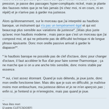
pression, je passe des passages hyper-compliqués nickel, mais je plante
des fausses notes que je ne fais jamais (ni chez moi, ni en cours, ni en
répèt) et je n'arrive pas à garder ma justesse.
Alors qu'étonnamment, sur le morceau que j'ai interprété au hautbois
baroque, un instrument qui
n'a pas un tempérament égal
et qui est
beaucoup plus sensible aux variations de justesse*, j'étais plus juste
qu'avec mon hautbois moderne ; mais parce que c'est un morceau que j'ai
composé moi, et qui ne présente pas de difficulté technique ni de longue
phrase épuisante. Donc mon oreille passive arrivait à garder le
diapason**.
* le hautbois baroque ne possède pas de clef d'octave, donc pour changer
d'octave, il faut accélérer le flux d'air pour faire sonner l'harmonique ; ça
ne marche que si on a une anche très sensible, donc moins stable par
essence.
** oui, c'est assez étonnant. Quand je suis détendu, je joue juste, donc
mon oreille fonctionne bien. Mais dès que je suis en difficulté, je maîtrise
moins mon embouchure, ma justesse dérive
et je ne m'en aperçois pas
;
enfin si, je l'entend si je m'enregistre, mais pas quand je joue.
--
Vous êtes mort
[2 points CLETCSOOEF]