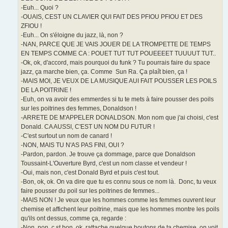
-Euh... Quoi ?
-OUAIS, CEST UN CLAVIER QUI FAIT DES PFIOU PFIOU ET DES
ZFIOU !
-Euh... On s'éloigne du jazz, là, non ?
-NAN, PARCE QUE JE VAIS JOUER DE LA TROMPETTE DE TEMPS
EN TEMPS COMME CA : POUET TUT TUT POUEEEET TUUUUT TUT..
-Ok, ok, d'accord, mais pourquoi du funk ? Tu pourrais faire du space
jazz, ça marche bien, ça. Comme Sun Ra. Ça plaît bien, ça !
-MAIS MOI, JE VEUX DE LA MUSIQUE AUI FAIT POUSSER LES POILS
DE LA POITRINE !
-Euh, on va avoir des emmerdes si tu te mets à faire pousser des poils
sur les poitrines des femmes, Donaldson !
-ARRETE DE M'APPELER DONALDSON. Mon nom que j'ai choisi, c'est
Donald. CA AUSSI, C'EST UN NOM DU FUTUR !
-C'est surtout un nom de canard !
-NON, MAIS TU N'AS PAS FINI, OUI ?
-Pardon, pardon. Je trouve ça dommage, parce que Donaldson
Toussaint-L'Ouverture Byrd, c'est un nom classe et vendeur !
-Oui, mais non, c'est Donald Byrd et puis c'est tout.
-Bon, ok, ok. On va dire que tu es connu sous ce nom là. Donc, tu veux
faire pousser du poil sur les poitrines de femmes...
-MAIS NON ! Je veux que les hommes comme les femmes ouvrent leur
chemise et affichent leur poitrine, mais que les hommes montre les poils
qu'ils ont dessus, comme ça, regarde :
-Non, non, c st bon, ok, rattache quelque boutons de ta chemise, on voit