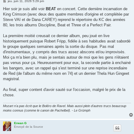
M
jeu. juin 11, 2026 5:29 pm
e
s
Hier soir je suis allé voir
BEAT
en concert. Cette dernière incarnation de
s
King Crimson (avec deux des quatre membres d'origine et complétée par
a
g
Steve VAI et de Dana CAREY) reprend le répertoire du KC des années
e
80, les trois albums Discipline, Beat et Three of a Perfect Pair.
La première moitié creusait ce dernier album, peu joué en live
historiquement puisque Robert Fripp, fidèle à ses habitudes avait sabordé
le groupe quelques semaines après la sortie du disque. Pas mal
d'instrumentaux, y compris des trucs assez abscons et/ou improvisés.
Moi ça m'a bien plu, mais je sentais autour de moi que les gens n'étaient
pas venus pour ça. Heureusement pour eux, la seconde partie à enchainé
les bangers, avec un rappel qui s'est terminé sur une reprise incendiaire
de Red (de l'album du même nom en 74) et un dernier Thela Hun Gingeet
magistral.
Au final, super content d'avoir sauté sur l'occasion, malgré le prix de la
chose.
Mozart n'a pas écrit que le Boléro de Ravel. Mais aussi plein d'autres trucs beaucoup
moins connus (comme le canon de Pachelbel). - Le Grümph
Erwan G
Envoyé de la Source