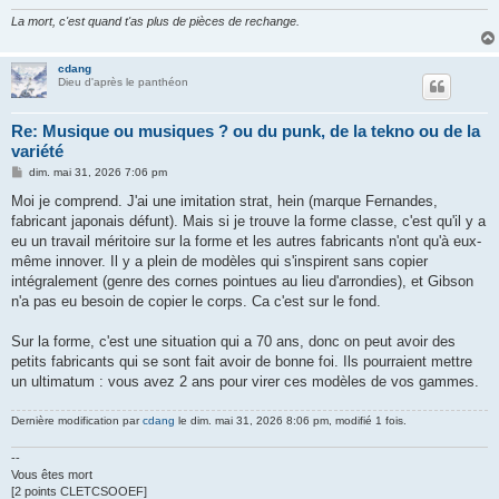
La mort, c'est quand t'as plus de pièces de rechange.
cdang
Dieu d'après le panthéon
Re: Musique ou musiques ? ou du punk, de la tekno ou de la
variété
M
dim. mai 31, 2026 7:06 pm
e
s
Moi je comprend. J'ai une imitation strat, hein (marque Fernandes,
s
fabricant japonais défunt). Mais si je trouve la forme classe, c'est qu'il y a
a
g
eu un travail méritoire sur la forme et les autres fabricants n'ont qu'à eux-
e
même innover. Il y a plein de modèles qui s'inspirent sans copier
intégralement (genre des cornes pointues au lieu d'arrondies), et Gibson
n'a pas eu besoin de copier le corps. Ca c'est sur le fond.
Sur la forme, c'est une situation qui a 70 ans, donc on peut avoir des
petits fabricants qui se sont fait avoir de bonne foi. Ils pourraient mettre
un ultimatum : vous avez 2 ans pour virer ces modèles de vos gammes.
Dernière modification par
cdang
le dim. mai 31, 2026 8:06 pm, modifié 1 fois.
--
Vous êtes mort
[2 points CLETCSOOEF]