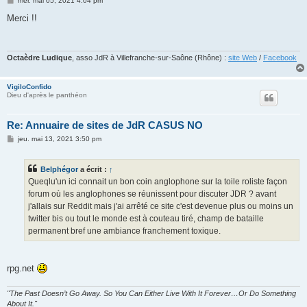
mer. mai 05, 2021 4:04 pm
e
s
Merci !!
s
a
g
e
Octaèdre Ludique
, asso JdR à Villefranche-sur-Saône (Rhône) :
site Web
/
Facebook
VigiloConfido
Dieu d'après le panthéon
Re: Annuaire de sites de JdR CASUS NO
M
jeu. mai 13, 2021 3:50 pm
e
s
s
Belphégor
a écrit :
↑
a
g
Queqlu'un ici connait un bon coin anglophone sur la toile roliste façon
e
forum où les anglophones se réunissent pour discuter JDR ? avant
j'allais sur Reddit mais j'ai arrêté ce site c'est devenue plus ou moins un
twitter bis ou tout le monde est à couteau tiré, champ de bataille
permanent bref une ambiance franchement toxique.
rpg.net
"The Past Doesn’t Go Away. So You Can Either Live With It Forever…Or Do Something
About It."