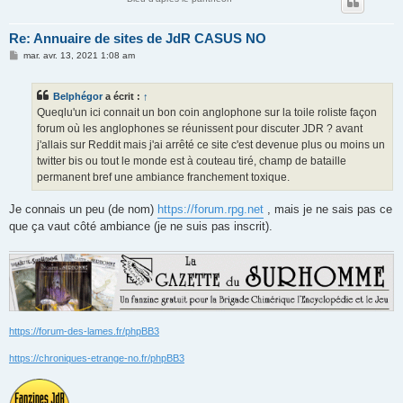
Re: Annuaire de sites de JdR CASUS NO
M
mar. avr. 13, 2021 1:08 am
e
s
s
Belphégor
a écrit :
↑
a
g
Queqlu'un ici connait un bon coin anglophone sur la toile roliste façon
e
forum où les anglophones se réunissent pour discuter JDR ? avant
j'allais sur Reddit mais j'ai arrêté ce site c'est devenue plus ou moins un
twitter bis ou tout le monde est à couteau tiré, champ de bataille
permanent bref une ambiance franchement toxique.
Je connais un peu (de nom)
https://forum.rpg.net
, mais je ne sais pas ce
que ça vaut côté ambiance (je ne suis pas inscrit).
https://forum-des-lames.fr/phpBB3
https://chroniques-etrange-no.fr/phpBB3