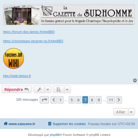
https://forum-des-lames.fr/phpBB3
https://chroniques-etrange-no.fr/phpBB3
http://petit-detour.fr
Répondre
Page
7
sur
11
1
5
6
7
8
9
11
Précédent
Suivant
165 messages
…
…
Aller
www.casusno.fr
Supprimer les cookies
Fuseau horaire sur
UTC+02:00
Développé par
phpBB
® Forum Software © phpBB Limited