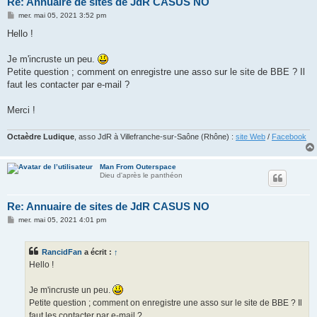
Re: Annuaire de sites de JdR CASUS NO
M
mer. mai 05, 2021 3:52 pm
e
s
Hello !
s
a
g
Je m'incruste un peu.
e
Petite question ; comment on enregistre une asso sur le site de BBE ? Il
faut les contacter par e-mail ?
Merci !
Octaèdre Ludique
, asso JdR à Villefranche-sur-Saône (Rhône) :
site Web
/
Facebook
Man From Outerspace
Dieu d'après le panthéon
Re: Annuaire de sites de JdR CASUS NO
M
mer. mai 05, 2021 4:01 pm
e
s
s
RancidFan
a écrit :
↑
a
g
Hello !
e
Je m'incruste un peu.
Petite question ; comment on enregistre une asso sur le site de BBE ? Il
faut les contacter par e-mail ?