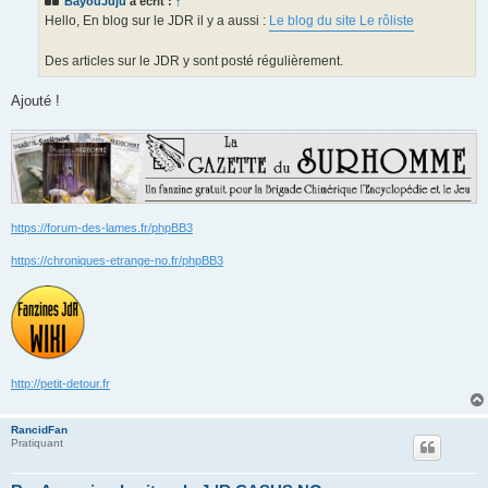
BayouJuju
a écrit :
↑
a
g
Hello, En blog sur le JDR il y a aussi :
Le blog du site Le rôliste
e
Des articles sur le JDR y sont posté régulièrement.
Ajouté !
https://forum-des-lames.fr/phpBB3
https://chroniques-etrange-no.fr/phpBB3
http://petit-detour.fr
RancidFan
Pratiquant