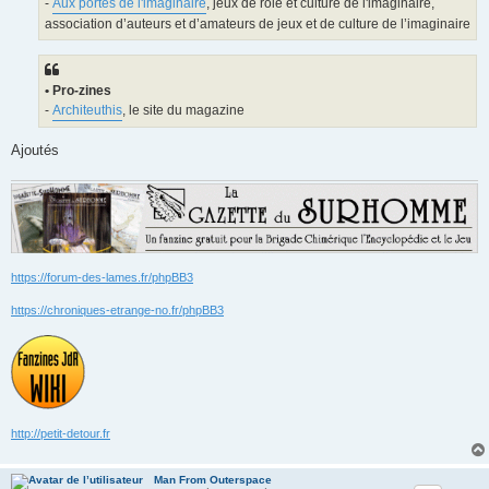
-
Aux portes de l'imaginaire
, jeux de rôle et culture de l'imaginaire,
association d’auteurs et d’amateurs de jeux et de culture de l’imaginaire
• Pro-zines
-
Architeuthis
, le site du magazine
Ajoutés
https://forum-des-lames.fr/phpBB3
https://chroniques-etrange-no.fr/phpBB3
http://petit-detour.fr
Man From Outerspace