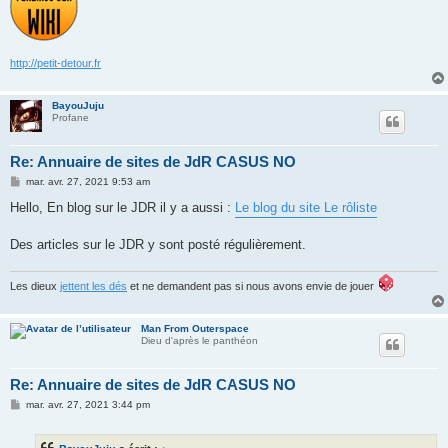
http://petit-detour.fr
BayouJuju
Profane
Re: Annuaire de sites de JdR CASUS NO
M
mar. avr. 27, 2021 9:53 am
e
s
Hello, En blog sur le JDR il y a aussi :
Le blog du site Le rôliste
s
a
g
Des articles sur le JDR y sont posté régulièrement.
e
Les dieux
jettent les dés
et ne demandent pas si nous avons envie de jouer
Man From Outerspace
Dieu d'après le panthéon
Re: Annuaire de sites de JdR CASUS NO
M
mar. avr. 27, 2021 3:44 pm
e
s
s