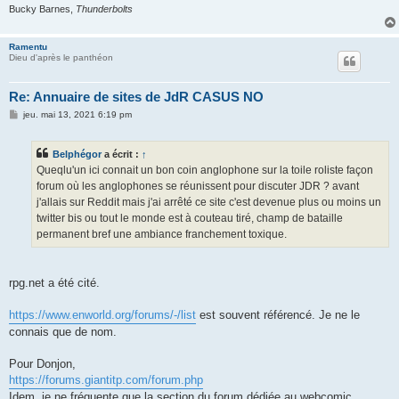
Bucky Barnes,
Thunderbolts
Ramentu
Dieu d'après le panthéon
Re: Annuaire de sites de JdR CASUS NO
M
jeu. mai 13, 2021 6:19 pm
e
s
s
Belphégor
a écrit :
↑
a
g
Queqlu'un ici connait un bon coin anglophone sur la toile roliste façon
e
forum où les anglophones se réunissent pour discuter JDR ? avant
j'allais sur Reddit mais j'ai arrêté ce site c'est devenue plus ou moins un
twitter bis ou tout le monde est à couteau tiré, champ de bataille
permanent bref une ambiance franchement toxique.
rpg.net a été cité.
https://www.enworld.org/forums/-/list
est souvent référencé. Je ne le
connais que de nom.
Pour Donjon,
https://forums.giantitp.com/forum.php
Idem, je ne fréquente que la section du forum dédiée au webcomic