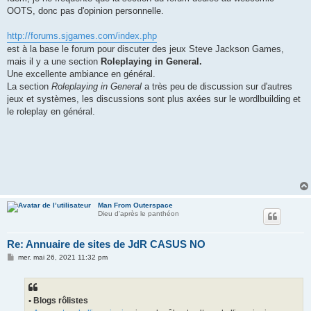
OOTS, donc pas d'opinion personnelle.
http://forums.sjgames.com/index.php
est à la base le forum pour discuter des jeux Steve Jackson Games,
mais il y a une section
Roleplaying in General.
Une excellente ambiance en général.
La section
Roleplaying in General
a très peu de discussion sur d'autres
jeux et systèmes, les discussions sont plus axées sur le wordlbuilding et
le roleplay en général.
Man From Outerspace
Dieu d'après le panthéon
Re: Annuaire de sites de JdR CASUS NO
M
mer. mai 26, 2021 11:32 pm
e
s
s
a
g
• Blogs rôlistes
e