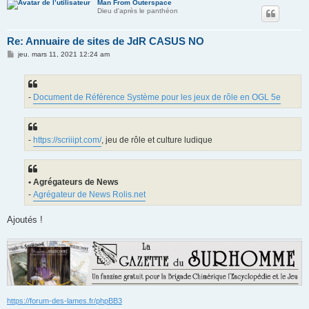
Man From Outerspace
Dieu d'après le panthéon
Re: Annuaire de sites de JdR CASUS NO
M
jeu. mars 11, 2021 12:24 am
e
s
s
a
g
-
Document de Référence Système pour les jeux de rôle en OGL 5e
e
-
https://scriiipt.com/
, jeu de rôle et culture ludique
• Agrégateurs de News
-
Agrégateur de News Rolis.net
Ajoutés !
https://forum-des-lames.fr/phpBB3