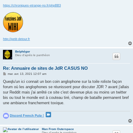
https://chroniques-etrange-no.fr/phpBB3
http://petit-detour.fr
Belphégor
Dieu d'après le panthéon
Re: Annuaire de sites de JdR CASUS NO
M
mar. avr. 13, 2021 12:07 am
e
s
Queqlu'un ici connait un bon coin anglophone sur la toile roliste façon
s
forum où les anglophones se réunissent pour discuter JDR ? avant j'allais
a
g
sur Reddit mais j'ai arrêté ce site c'est devenue plus ou moins un twitter
e
bis ou tout le monde est à couteau tiré, champ de bataille permanent bref
une ambiance franchement toxique.
Discord French Pulp !
Man From Outerspace
Dieu d'après le panthéon