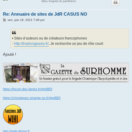
Dieu d'après le panthéon
Re: Annuaire de sites de JdR CASUS NO
M
ven. juin 18, 2021 7:49 pm
e
s
s
a
g
• Sites d’auteurs ou de créateurs francophones
e
-
http://troplongpaslu.fr/
, Je recherche un jeu de rôle court
Ajouté !
https://forum-des-lames.fr/phpBB3
https://chroniques-etrange-no.fr/phpBB3
http://petit-detour.fr