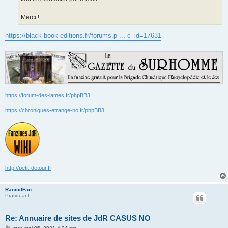
Merci !
https://black-book-editions.fr/forums.p ... c_id=17631
https://forum-des-lames.fr/phpBB3
https://chroniques-etrange-no.fr/phpBB3
http://petit-detour.fr
RancidFan
Pratiquant
Re: Annuaire de sites de JdR CASUS NO
M