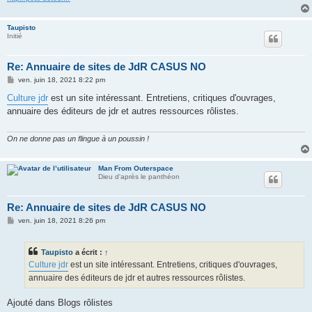
Taupisto
Initié
Re: Annuaire de sites de JdR CASUS NO
M
ven. juin 18, 2021 8:22 pm
e
s
Culture jdr
est un site intéressant. Entretiens, critiques d'ouvrages,
s
annuaire des éditeurs de jdr et autres ressources rôlistes.
a
g
e
On ne donne pas un flingue à un poussin !
Man From Outerspace
Dieu d'après le panthéon
Re: Annuaire de sites de JdR CASUS NO
M
ven. juin 18, 2021 8:26 pm
e
s
s
Taupisto
a écrit :
↑
a
g
Culture jdr
est un site intéressant. Entretiens, critiques d'ouvrages,
e
annuaire des éditeurs de jdr et autres ressources rôlistes.
Ajouté dans Blogs rôlistes