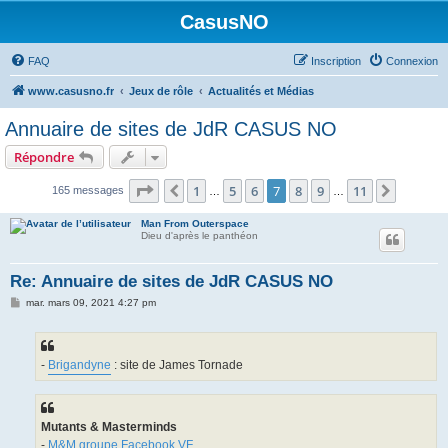
CasusNO
FAQ
Inscription
Connexion
www.casusno.fr
Jeux de rôle
Actualités et Médias
Annuaire de sites de JdR CASUS NO
Répondre
Page
7
sur
11
1
5
6
7
8
9
11
Précédent
Suivant
165 messages
…
…
Man From Outerspace
Dieu d'après le panthéon
Re: Annuaire de sites de JdR CASUS NO
M
mar. mars 09, 2021 4:27 pm
e
s
s
a
g
-
Brigandyne
: site de James Tornade
e
Mutants & Masterminds
-
M&M groupe Facebook VF