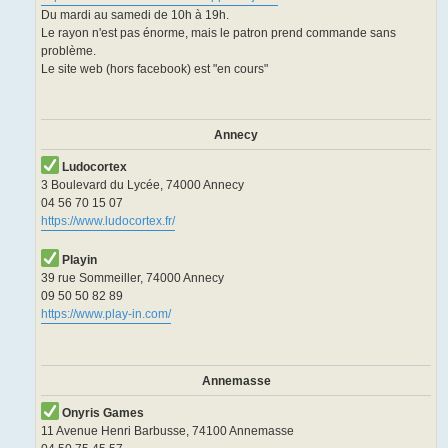
Du mardi au samedi de 10h à 19h.
Le rayon n'est pas énorme, mais le patron prend commande sans
problème.
Le site web (hors facebook) est "en cours"
Annecy
Ludocortex
3 Boulevard du Lycée, 74000 Annecy
04 56 70 15 07
https://www.ludocortex.fr/
Playin
39 rue Sommeiller, 74000 Annecy
09 50 50 82 89
https://www.play-in.com/
Annemasse
Onyris Games
11 Avenue Henri Barbusse, 74100 Annemasse