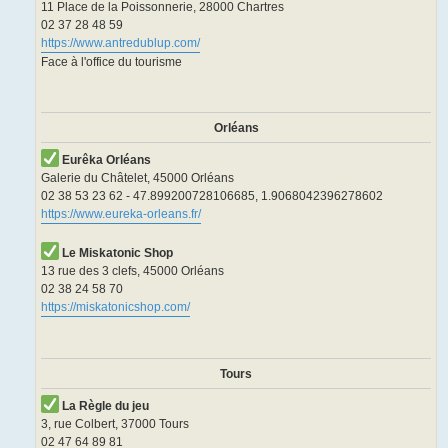
11 Place de la Poissonnerie, 28000 Chartres
02 37 28 48 59
https://www.antredublup.com/
Face à l'office du tourisme
Orléans
Eurêka Orléans
Galerie du Châtelet, 45000 Orléans
02 38 53 23 62 - 47.899200728106685, 1.9068042396278602
https://www.eureka-orleans.fr/
Le Miskatonic Shop
13 rue des 3 clefs, 45000 Orléans
02 38 24 58 70
https://miskatonicshop.com/
Tours
La Règle du jeu
3, rue Colbert, 37000 Tours
02 47 64 89 81