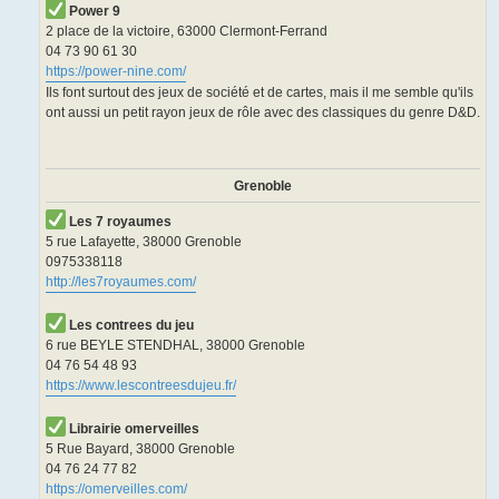
Power 9
2 place de la victoire, 63000 Clermont-Ferrand
04 73 90 61 30
https://power-nine.com/
Ils font surtout des jeux de société et de cartes, mais il me semble qu'ils
ont aussi un petit rayon jeux de rôle avec des classiques du genre D&D.
Grenoble
Les 7 royaumes
5 rue Lafayette, 38000 Grenoble
0975338118
http://les7royaumes.com/
Les contrees du jeu
6 rue BEYLE STENDHAL, 38000 Grenoble
04 76 54 48 93
https://www.lescontreesdujeu.fr/
Librairie omerveilles
5 Rue Bayard, 38000 Grenoble
04 76 24 77 82
https://omerveilles.com/