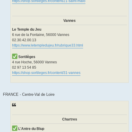
https://shop.sortileges.fr/content/21-saint-malo
Vannes
Le Temple du Jeu
6 rue de la Fontaine, 56000 Vannes
02.30.42.00.13
https://www.letempledujeu.fr/rubrique33.html
Sortilèges
4 rue Hoche, 56000 Vannes
02 97 13 54 85
https://shop.sortileges.fr/content/31-vannes
FRANCE - Centre-Val de Loire
Chartres
L'Antre du Blup