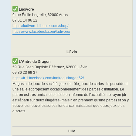
Ludivore
9 rue Émile Legrelle, 62000 Arras
07 61 14 06 12
https://ludivore.hiboutik.com/shop/
https://www.facebook.com/ludivore/
Liévin
L'Antre du Dragon
59 Rue Jean Baptiste Défernez, 62800 Liévin
09 86 23 69 37
https://fr-fr.facebook.com/lantredudragon62/
Magasin de jeux de société, jeux de rôle, jeux de cartes. Ils possèdent
une salle et proposent occasionnellement des parties d'initiation. Le
patron est très amical et plutôt bien informé de l'actualité. Le rayon jdr
est réparti sur deux étagères (mais n'en prennent qu'une partie) et on y
trouve les nouvelles sorties tendance mais aussi quelques jeux plus
discrets.
Lille