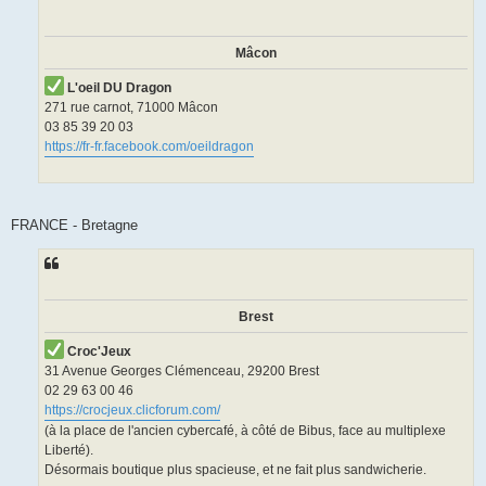
Mâcon
L'oeil DU Dragon
271 rue carnot, 71000 Mâcon
03 85 39 20 03
https://fr-fr.facebook.com/oeildragon
FRANCE - Bretagne
Brest
Croc'Jeux
31 Avenue Georges Clémenceau, 29200 Brest
02 29 63 00 46
https://crocjeux.clicforum.com/
(à la place de l'ancien cybercafé, à côté de Bibus, face au multiplexe
Liberté).
Désormais boutique plus spacieuse, et ne fait plus sandwicherie.