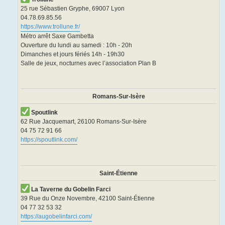
25 rue Sébastien Gryphe, 69007 Lyon
04.78.69.85.56
https://www.trollune.fr/
Métro arrêt Saxe Gambetta
Ouverture du lundi au samedi : 10h - 20h
Dimanches et jours fériés 14h - 19h30
Salle de jeux, nocturnes avec l’association Plan B
Romans-Sur-Isère
Spoutlink
62 Rue Jacquemart, 26100 Romans-Sur-Isère
04 75 72 91 66
https://spoutlink.com/
Saint-Étienne
La Taverne du Gobelin Farci
39 Rue du Onze Novembre, 42100 Saint-Étienne
04 77 32 53 32
https://augobelinfarci.com/