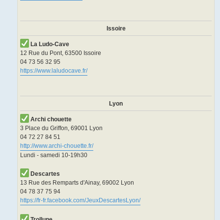
Issoire
La Ludo-Cave
12 Rue du Pont, 63500 Issoire
04 73 56 32 95
https://www.laludocave.fr/
Lyon
Archi chouette
3 Place du Griffon, 69001 Lyon
04 72 27 84 51
http://www.archi-chouette.fr/
Lundi - samedi 10-19h30
Descartes
13 Rue des Remparts d'Ainay, 69002 Lyon
04 78 37 75 94
https://fr-fr.facebook.com/JeuxDescartesLyon/
Trollune