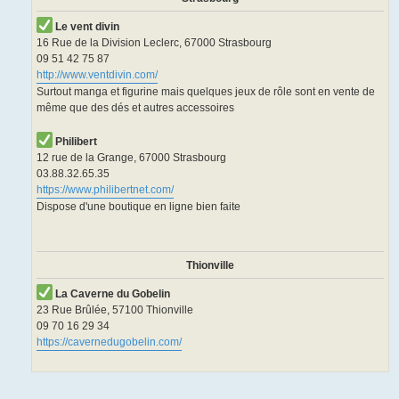
Le vent divin
16 Rue de la Division Leclerc, 67000 Strasbourg
09 51 42 75 87
http://www.ventdivin.com/
Surtout manga et figurine mais quelques jeux de rôle sont en vente de
même que des dés et autres accessoires
Philibert
12 rue de la Grange, 67000 Strasbourg
03.88.32.65.35
https://www.philibertnet.com/
Dispose d'une boutique en ligne bien faite
Thionville
La Caverne du Gobelin
23 Rue Brûlée, 57100 Thionville
09 70 16 29 34
https://cavernedugobelin.com/