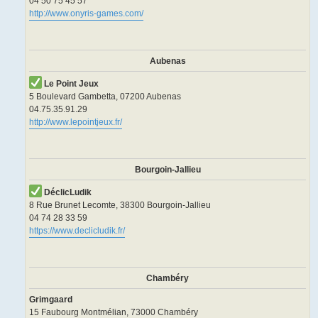
04 50 75 45 57
http://www.onyris-games.com/
Aubenas
Le Point Jeux
5 Boulevard Gambetta, 07200 Aubenas
04.75.35.91.29
http://www.lepointjeux.fr/
Bourgoin-Jallieu
DéclicLudik
8 Rue Brunet Lecomte, 38300 Bourgoin-Jallieu
04 74 28 33 59
https://www.declicludik.fr/
Chambéry
Grimgaard
15 Faubourg Montmélian, 73000 Chambéry