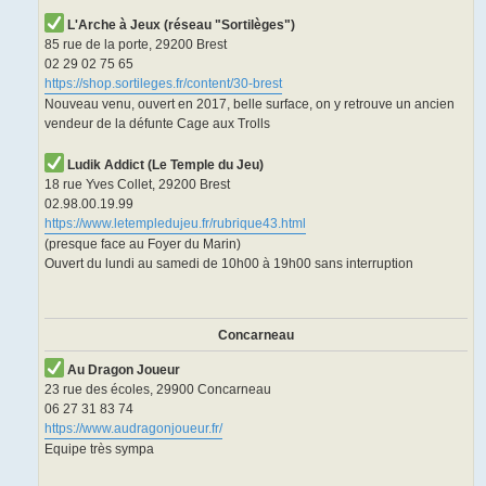
L'Arche à Jeux (réseau "Sortilèges")
85 rue de la porte, 29200 Brest
02 29 02 75 65
https://shop.sortileges.fr/content/30-brest
Nouveau venu, ouvert en 2017, belle surface, on y retrouve un ancien
vendeur de la défunte Cage aux Trolls
Ludik Addict (Le Temple du Jeu)
18 rue Yves Collet, 29200 Brest
02.98.00.19.99
https://www.letempledujeu.fr/rubrique43.html
(presque face au Foyer du Marin)
Ouvert du lundi au samedi de 10h00 à 19h00 sans interruption
Concarneau
Au Dragon Joueur
23 rue des écoles, 29900 Concarneau
06 27 31 83 74
https://www.audragonjoueur.fr/
Equipe très sympa