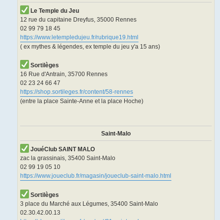
Le Temple du Jeu
12 rue du capitaine Dreyfus, 35000 Rennes
02 99 79 18 45
https://www.letempledujeu.fr/rubrique19.html
( ex mythes & légendes, ex temple du jeu y'a 15 ans)
Sortilèges
16 Rue d'Antrain, 35700 Rennes
02 23 24 66 47
https://shop.sortileges.fr/content/58-rennes
(entre la place Sainte-Anne et la place Hoche)
Saint-Malo
JouéClub SAINT MALO
zac la grassinais, 35400 Saint-Malo
02 99 19 05 10
https://www.joueclub.fr/magasin/joueclub-saint-malo.html
Sortilèges
3 place du Marché aux Légumes, 35400 Saint-Malo
02.30.42.00.13