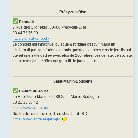
Précy-sur-Oise
Formatix
2 Rue des Clignettes, 60460 Précy-sur-Oise
03 44 72 75 09
https://formatixshop.fr/
Le concept est inhabituel puisque à l'origine c'est un magasin
d'informatique, qui s'oriente depuis quelques années vers le jeu. Ils ont
ouvert une salle dédiée avec plus de 200 références de jeux de société,
et un rayon jeu de rôles qui grandit de jour en jour.
Saint-Martin-Boulogne
L'Antre du Jouet
55 Rue Pierre Martin, 62280 Saint-Martin-Boulogne
03 21 31 58 42
https://www.lantre.eu/
Sur le site, on trouve le jdr en cherchant JRD :
https://www.lantre.eu/jeux/jrd/