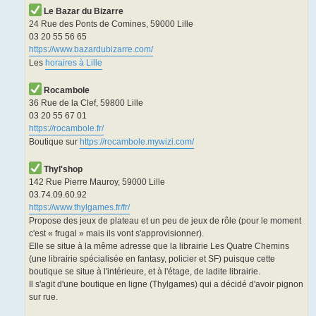
Le Bazar du Bizarre
24 Rue des Ponts de Comines, 59000 Lille
03 20 55 56 65
https://www.bazardubizarre.com/
Les
horaires à Lille
Rocambole
36 Rue de la Clef, 59800 Lille
03 20 55 67 01
https://rocambole.fr/
Boutique sur
https://rocambole.mywizi.com/
Thyl'shop
142 Rue Pierre Mauroy, 59000 Lille
03.74.09.60.92
https://www.thylgames.fr/fr/
Propose des jeux de plateau et un peu de jeux de rôle (pour le moment
c'est « frugal » mais ils vont s'approvisionner).
Elle se situe à la même adresse que la librairie Les Quatre Chemins
(une librairie spécialisée en fantasy, policier et SF) puisque cette
boutique se situe à l'intérieure, et à l'étage, de ladite librairie.
Il s'agit d'une boutique en ligne (Thylgames) qui a décidé d'avoir pignon
sur rue.