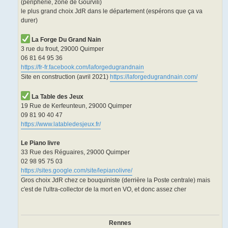
(périphérie, zone de Gourvili)
le plus grand choix JdR dans le département (espérons que ça va
durer)
La Forge Du Grand Nain
3 rue du frout, 29000 Quimper
06 81 64 95 36
https://fr-fr.facebook.com/laforgedugrandnain
Site en construction (avril 2021)
https://laforgedugrandnain.com/
La Table des Jeux
19 Rue de Kerfeunteun, 29000 Quimper
09 81 90 40 47
https://www.latabledesjeux.fr/
Le Piano livre
33 Rue des Réguaires, 29000 Quimper
02 98 95 75 03
https://sites.google.com/site/lepianolivre/
Gros choix JdR chez ce bouquiniste (derrière la Poste centrale) mais
c'est de l'ultra-collector de la mort en VO, et donc assez cher
Rennes