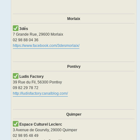
Morlaix
3dés
7 Grande Rue, 29600 Morlaix
02 98 88 04 36
https://www.facebook.com/3desmorlaix/
Pontivy
Ludis Factory
39 Rue du Fil, 56300 Pontivy
09 82 29 78 72
http://ludisfactory.canalblog.com/
Quimper
Espace Culturel Leclerc
3 Avenue de Gourvily, 29000 Quimper
02 98 95 48 49