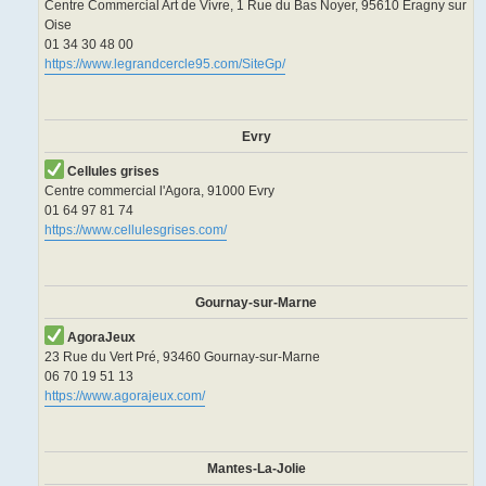
Centre Commercial Art de Vivre, 1 Rue du Bas Noyer, 95610 Éragny sur
Oise
01 34 30 48 00
https://www.legrandcercle95.com/SiteGp/
Evry
Cellules grises
Centre commercial l'Agora, 91000 Evry
01 64 97 81 74
https://www.cellulesgrises.com/
Gournay-sur-Marne
AgoraJeux
23 Rue du Vert Pré, 93460 Gournay-sur-Marne
06 70 19 51 13
https://www.agorajeux.com/
Mantes-La-Jolie