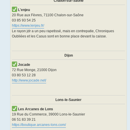
Chalon-sur-Saône
L'enjeu
20 Rue aux Fèvres, 71100 Chalon-sur-Saône
03 85 93 54 25
https://www.lenjeu.fr/
Le rayon jdr a un peu rapetissé, mais en contrepatie, Chroniques
Oubliées et les Casus sont en bonne place devant la caisse.
Dijon
Jocade
72 Rue Monge, 21000 Dijon
03 80 53 12 28
http://www.jocade.net/
Lons-le-Saunier
Les Arcanes de Lons
19 Rue du Commerce, 39000 Lons-le-Saunier
06 51 83 39 21
https://boutique.arcanes-lons.com/