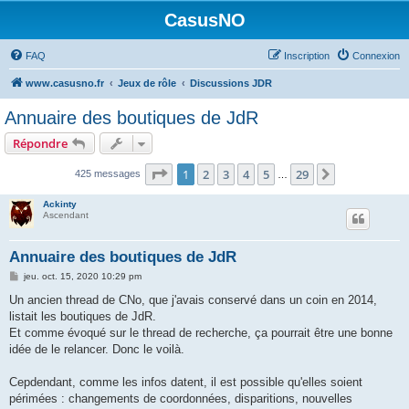
CasusNO
FAQ
Inscription
Connexion
www.casusno.fr
Jeux de rôle
Discussions JDR
Annuaire des boutiques de JdR
Répondre
Page
1
sur
29
1
2
3
4
5
29
Suivant
425 messages
…
Ackinty
Ascendant
Annuaire des boutiques de JdR
M
jeu. oct. 15, 2020 10:29 pm
e
s
Un ancien thread de CNo, que j'avais conservé dans un coin en 2014,
s
listait les boutiques de JdR.
a
g
Et comme évoqué sur le thread de recherche, ça pourrait être une bonne
e
idée de le relancer. Donc le voilà.
Cepdendant, comme les infos datent, il est possible qu'elles soient
périmées : changements de coordonnées, disparitions, nouvelles