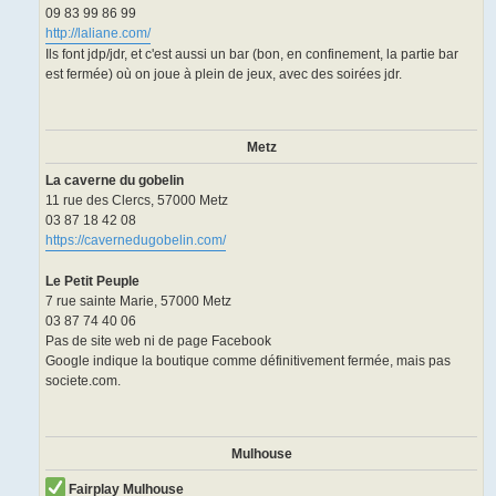
09 83 99 86 99
http://laliane.com/
Ils font jdp/jdr, et c'est aussi un bar (bon, en confinement, la partie bar
est fermée) où on joue à plein de jeux, avec des soirées jdr.
Metz
La caverne du gobelin
11 rue des Clercs, 57000 Metz
03 87 18 42 08
https://cavernedugobelin.com/
Le Petit Peuple
7 rue sainte Marie, 57000 Metz
03 87 74 40 06
Pas de site web ni de page Facebook
Google indique la boutique comme définitivement fermée, mais pas
societe.com.
Mulhouse
Fairplay Mulhouse