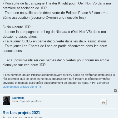
- Poursuite de la campagne Theater Knight pour l’Oeil Noir V5 dans ma
première association de JDR.
- Faire une nouvelle partie découverte de Eclipse Phase V2 dans ma
2ème association (scenario Overrun une nouvelle fois)
3) Nouveauté JDR :
- Lancer la campagne « Le Leg de Niobara » (Oeil Noir V5) dans ma
deuxième association.
- Faire jouer GODS en partie découverte dans les deux associations
- Faire jouer Les Chants de Loss en partie découverte dans les deux
associations.
... et si possible utiliser ces parties découvertes pour nourrir un article
d’analyse sur ces deux JDR.
« Les hommes doués intellectuellement savent qu’il n’y a pas de différence nette entre le
réel et l’irréel, que les choses ne nous apparaissent qu’à travers la délicate synthèse
physique et mentale qui s’opère subjectivement en chacun de nous. » HP Lovecraft
Liste de mes articles sur le Fix
Nightfalls
Dieu d'après le panthéon
Re: Les projets 2021
M
ven. déc. 18, 2020 11:23 am