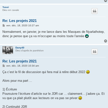
Yusei
Dieu en cavale
Re: Les projets 2021
M
ven. déc. 18, 2020 10:27 am
e
s
Normalement, en janvier, je me lance dans les Masques de Nyarlathotep,
s
donc je pense que ça va m'occuper au moins toute l'année
a
g
e
Dany40
Dieu d'après le panthéon
Re: Les projets 2021
M
ven. déc. 18, 2020 10:34 am
e
s
Ça c’est le fil de discussion qui fera mal à relire début 2022
s
a
g
Alors pour ma part ...
e
1) Écriture
Poursuivre l’écriture d’article sur le JDR car ... clairement... j’adore ça. Et
vu que ça plait plutôt aux lecteurs on va pas se priver
2) Continuité JDR