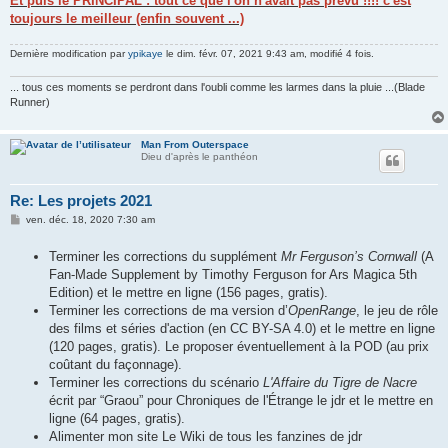
Et puis le PRINCIPAL : tout ce que l'on n'avait pas prévu !!!! c'est
toujours le meilleur (enfin souvent ...)
Dernière modification par
ypikaye
le dim. févr. 07, 2021 9:43 am, modifié 4 fois.
... tous ces moments se perdront dans l'oubli comme les larmes dans la pluie ...(Blade
Runner)
Man From Outerspace
Dieu d'après le panthéon
Re: Les projets 2021
M
ven. déc. 18, 2020 7:30 am
e
s
Terminer les corrections du supplément
Mr Ferguson’s Cornwall
(A
s
a
Fan-Made Supplement by Timothy Ferguson for Ars Magica 5th
g
Edition) et le mettre en ligne (156 pages, gratis).
e
Terminer les corrections de ma version d’
OpenRange
, le jeu de rôle
des films et séries d'action (en CC BY-SA 4.0) et le mettre en ligne
(120 pages, gratis). Le proposer éventuellement à la POD (au prix
coûtant du façonnage).
Terminer les corrections du scénario
L'Affaire du Tigre de Nacre
écrit par “Graou” pour Chroniques de l'Étrange le jdr et le mettre en
ligne (64 pages, gratis).
Alimenter mon site Le Wiki de tous les fanzines de jdr