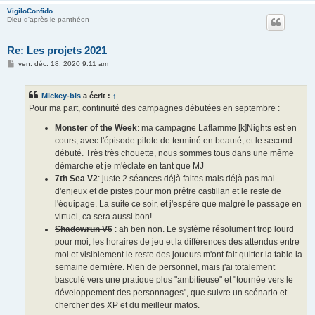
VigiloConfido
Dieu d'après le panthéon
Re: Les projets 2021
M
ven. déc. 18, 2020 9:11 am
e
s
s
Mickey-bis
a écrit :
↑
a
g
Pour ma part, continuité des campagnes débutées en septembre :
e
Monster of the Week
: ma campagne Laflamme [k]Nights est en
cours, avec l'épisode pilote de terminé en beauté, et le second
débuté. Très très chouette, nous sommes tous dans une même
démarche et je m'éclate en tant que MJ
7th Sea V2
: juste 2 séances déjà faites mais déjà pas mal
d'enjeux et de pistes pour mon prêtre castillan et le reste de
l'équipage. La suite ce soir, et j'espère que malgré le passage en
virtuel, ca sera aussi bon!
Shadowrun V6
: ah ben non. Le système résolument trop lourd
pour moi, les horaires de jeu et la différences des attendus entre
moi et visiblement le reste des joueurs m'ont fait quitter la table la
semaine dernière. Rien de personnel, mais j'ai totalement
basculé vers une pratique plus "ambitieuse" et "tournée vers le
développement des personnages", que suivre un scénario et
chercher des XP et du meilleur matos.