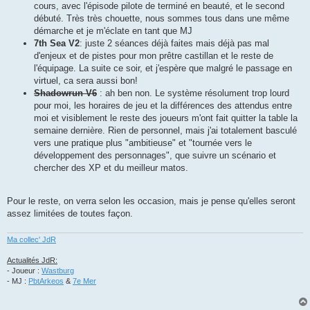
cours, avec l'épisode pilote de terminé en beauté, et le second
e
débuté. Très très chouette, nous sommes tous dans une même
démarche et je m'éclate en tant que MJ
7th Sea V2
: juste 2 séances déjà faites mais déjà pas mal
d'enjeux et de pistes pour mon prêtre castillan et le reste de
l'équipage. La suite ce soir, et j'espère que malgré le passage en
virtuel, ca sera aussi bon!
Shadowrun V6
: ah ben non. Le système résolument trop lourd
pour moi, les horaires de jeu et la différences des attendus entre
moi et visiblement le reste des joueurs m'ont fait quitter la table la
semaine dernière. Rien de personnel, mais j'ai totalement basculé
vers une pratique plus "ambitieuse" et "tournée vers le
développement des personnages", que suivre un scénario et
chercher des XP et du meilleur matos.
Pour le reste, on verra selon les occasion, mais je pense qu'elles seront
assez limitées de toutes façon.
Ma collec' JdR
Actualités JdR:
- Joueur :
Wastburg
- MJ :
PbtArkeos
&
7e Mer