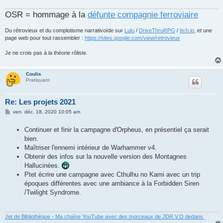
OSR = hommage à la
défunte compagnie ferroviaire
Du rétrovieux et du complotisme narrativoïde sur
Lulu
/
DriveThruRPG
/
Itch.io
, et une
page web pour tout rassembler :
https://sites.google.com/view/retrovieux
Je ne crois pas à la théorie rôliste.
Coulis
Pratiquant
Re: Les projets 2021
M
ven. déc. 18, 2020 10:05 am
e
s
Continuer et finir la campagne d'Orpheus, en présentiel ça serait
s
a
bien.
g
Maîtriser l'ennemi intérieur de Warhammer v4.
e
Obtenir des infos sur la nouvelle version des Montagnes
Hallucinées.
Ptet écrire une campagne avec Cthulhu no Kami avec un trip
époques différentes avec une ambiance à la Forbidden Siren
/Twilight Syndrome.
Jet de Bibliothèque - Ma chaîne YouTube avec des morceaux de JDR V.O dedans