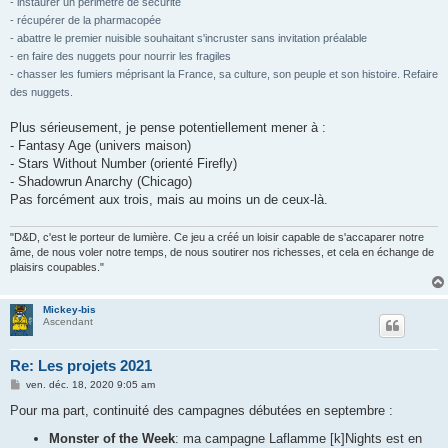
- instaurer un périmètre de sécurité
- récupérer de la pharmacopée
- abattre le premier nuisible souhaitant s'incruster sans invitation préalable
- en faire des nuggets pour nourrir les fragiles
- chasser les fumiers méprisant la France, sa culture, son peuple et son histoire. Refaire
des nuggets.
Plus sérieusement, je pense potentiellement mener à :
- Fantasy Age (univers maison)
- Stars Without Number (orienté Firefly)
- Shadowrun Anarchy (Chicago)
Pas forcément aux trois, mais au moins un de ceux-là.
"D&D, c'est le porteur de lumière. Ce jeu a créé un loisir capable de s'accaparer notre
âme, de nous voler notre temps, de nous soutirer nos richesses, et cela en échange de
plaisirs coupables."
Mickey-bis
Ascendant
Re: Les projets 2021
M
ven. déc. 18, 2020 9:05 am
e
s
Pour ma part, continuité des campagnes débutées en septembre :
s
a
Monster of the Week
: ma campagne Laflamme [k]Nights est en
g