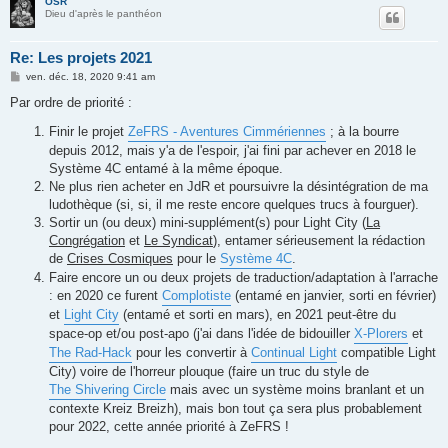
OSR
Dieu d'après le panthéon
Re: Les projets 2021
M
ven. déc. 18, 2020 9:41 am
e
s
Par ordre de priorité :
s
a
Finir le projet
ZeFRS - Aventures Cimmériennes
; à la bourre
g
e
depuis 2012, mais y'a de l'espoir, j'ai fini par achever en 2018 le
Système 4C entamé à la même époque.
Ne plus rien acheter en JdR et poursuivre la désintégration de ma
ludothèque (si, si, il me reste encore quelques trucs à fourguer).
Sortir un (ou deux) mini-supplément(s) pour Light City (
La
Congrégation
et
Le Syndicat
), entamer sérieusement la rédaction
de
Crises Cosmiques
pour le
Système 4C
.
Faire encore un ou deux projets de traduction/adaptation à l'arrache
: en 2020 ce furent
Complotiste
(entamé en janvier, sorti en février)
et
Light City
(entamé et sorti en mars), en 2021 peut-être du
space-op et/ou post-apo (j'ai dans l'idée de bidouiller
X-Plorers
et
The Rad-Hack
pour les convertir à
Continual Light
compatible Light
City) voire de l'horreur plouque (faire un truc du style de
The Shivering Circle
mais avec un système moins branlant et un
contexte Kreiz Breizh), mais bon tout ça sera plus probablement
pour 2022, cette année priorité à ZeFRS !