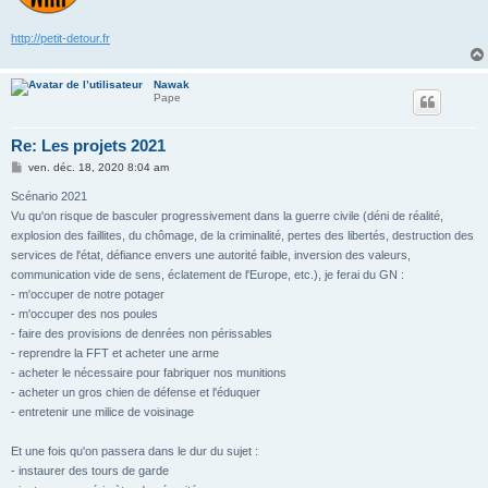
http://petit-detour.fr
Nawak
Pape
Re: Les projets 2021
M
ven. déc. 18, 2020 8:04 am
e
s
Scénario 2021
s
Vu qu'on risque de basculer progressivement dans la guerre civile (déni de réalité,
a
g
explosion des faillites, du chômage, de la criminalité, pertes des libertés, destruction des
e
services de l'état, défiance envers une autorité faible, inversion des valeurs,
communication vide de sens, éclatement de l'Europe, etc.), je ferai du GN :
- m'occuper de notre potager
- m'occuper des nos poules
- faire des provisions de denrées non périssables
- reprendre la FFT et acheter une arme
- acheter le nécessaire pour fabriquer nos munitions
- acheter un gros chien de défense et l'éduquer
- entretenir une milice de voisinage
Et une fois qu'on passera dans le dur du sujet :
- instaurer des tours de garde