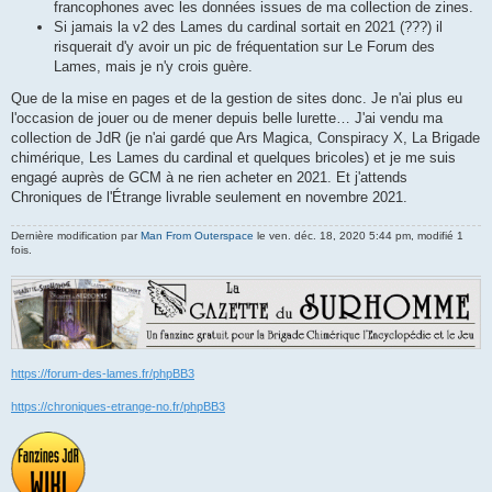
francophones avec les données issues de ma collection de zines.
Si jamais la v2 des Lames du cardinal sortait en 2021 (???) il
risquerait d'y avoir un pic de fréquentation sur Le Forum des
Lames, mais je n'y crois guère.
Que de la mise en pages et de la gestion de sites donc. Je n'ai plus eu
l'occasion de jouer ou de mener depuis belle lurette… J'ai vendu ma
collection de JdR (je n'ai gardé que Ars Magica, Conspiracy X, La Brigade
chimérique, Les Lames du cardinal et quelques bricoles) et je me suis
engagé auprès de GCM à ne rien acheter en 2021. Et j'attends
Chroniques de l'Étrange livrable seulement en novembre 2021.
Dernière modification par
Man From Outerspace
le ven. déc. 18, 2020 5:44 pm, modifié 1
fois.
https://forum-des-lames.fr/phpBB3
https://chroniques-etrange-no.fr/phpBB3