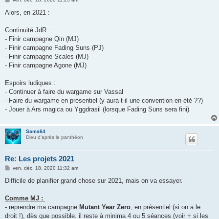
e
s
Alors, en 2021 :
s
a
g
Continuité JdR :
e
- Finir campagne Qin (MJ)
- Finir campagne Fading Suns (PJ)
- Finir campagne Scales (MJ)
- Finir campagne Agone (MJ)
Espoirs ludiques :
- Continuer à faire du wargame sur Vassal
- Faire du wargame en présentiel (y aura-t-il une convention en été ??)
- Jouer à Ars magica ou Yggdrasil (lorsque Fading Suns sera fini)
Sama64
Dieu d'après le panthéon
Re: Les projets 2021
M
ven. déc. 18, 2020 11:32 am
e
s
Difficile de planifier grand chose sur 2021, mais on va essayer.
s
a
g
Comme MJ :
e
- reprendre ma campagne
Mutant Year Zero
, en présentiel (si on a le
droit !), dès que possible. il reste à minima 4 ou 5 séances (voir + si les