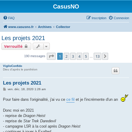
CasusNO
FAQ
Inscription
Connexion
www.casusno.fr
Archives
Collector
Les projets 2021
Verrouillé
Page
1
sur
13
1
2
3
4
5
13
Suivant
190 messages
…
VigiloConfido
Dieu d'après le panthéon
Les projets 2021
M
ven. déc. 18, 2020 1:26 am
e
s
Pour faire dans l'originalité, j'ai vu ce
ce fil
et je l'incrémente d'un an
s
a
g
Donc moi en 2021
e
- reprise de
Dragon Heist
- reprise de
Star Trek Daredevil
- campagne L5R à la cool après
Dragon Heist
- continuer à jouer à
Exalted