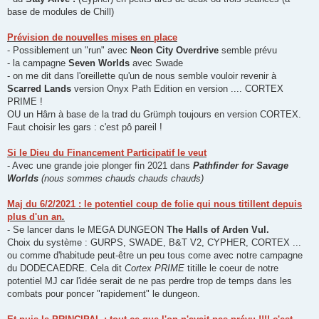
base de modules de Chill)
Prévision de nouvelles mises en place
- Possiblement un "run" avec
Neon City Overdrive
semble prévu
- la campagne
Seven Worlds
avec Swade
- on me dit dans l'oreillette qu'un de nous semble vouloir revenir à
Scarred Lands
version Onyx Path Edition en version .... CORTEX
PRIME !
OU un Hârn à base de la trad du Grümph toujours en version CORTEX.
Faut choisir les gars : c'est pô pareil !
Si le Dieu du Financement Participatif le veut
- Avec une grande joie plonger fin 2021 dans
Pathfinder for Savage
Worlds
(nous sommes chauds chauds chauds)
Maj du 6/2/2021 : le potentiel coup de folie qui nous titillent depuis
plus d'un an
.
- Se lancer dans le MEGA DUNGEON
The Halls of Arden Vul.
Choix du système : GURPS, SWADE, B&T V2, CYPHER, CORTEX ...
ou comme d'habitude peut-être un peu tous come avec notre campagne
du DODECAEDRE. Cela dit
Cortex PRIME
titille le coeur de notre
potentiel MJ car l'idée serait de ne pas perdre trop de temps dans les
combats pour poncer "rapidement" le dungeon.