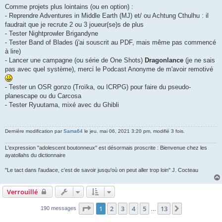
Comme projets plus lointains (ou en option) :
- Reprendre Adventures in Middle Earth (MJ) et/ ou Achtung Cthulhu : il
faudrait que je recrute 2 ou 3 joueur(se)s de plus
- Tester Nightprowler Brigandyne
- Tester Band of Blades (j'ai souscrit au PDF, mais même pas commencé
à lire)
- Lancer une campagne (ou série de One Shots)
Dragonlance
(je ne sais
pas avec quel système), merci le Podcast Anonyme de m'avoir remotivé
- Tester un OSR gonzo (Troïka, ou ICRPG) pour faire du pseudo-
planescape ou du Carcosa
- Tester Ryuutama, mixé avec du Ghibli
Dernière modification par
Sama64
le jeu. mai 06, 2021 3:20 pm, modifié 3 fois.
L'expression "adolescent boutonneux" est désormais proscrite : Bienvenue chez les
ayatollahs du dictionnaire
"Le tact dans l'audace, c'est de savoir jusqu'où on peut aller trop loin" J. Cocteau
Verrouillé
Page
1
sur
13
1
2
3
4
5
13
Suivant
190 messages
…