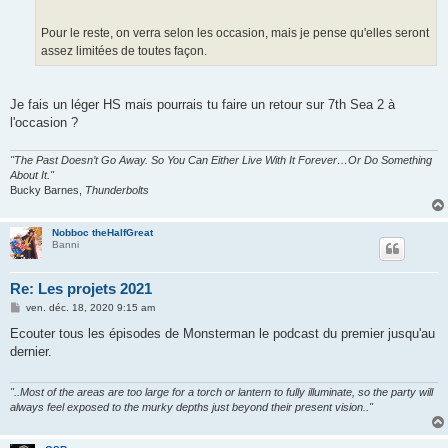
Pour le reste, on verra selon les occasion, mais je pense qu'elles seront
assez limitées de toutes façon.
Je fais un léger HS mais pourrais tu faire un retour sur 7th Sea 2 à
l'occasion ?
"The Past Doesn’t Go Away. So You Can Either Live With It Forever…Or Do Something
About It."
Bucky Barnes,
Thunderbolts
Nobboc theHalfGreat
Banni
Re: Les projets 2021
M
ven. déc. 18, 2020 9:15 am
e
s
Ecouter tous les épisodes de Monsterman le podcast du premier jusqu'au
s
dernier.
a
g
e
"..Most of the areas are too large for a torch or lantern to fully illuminate, so the party will
always feel exposed to the murky depths just beyond their present vision.."