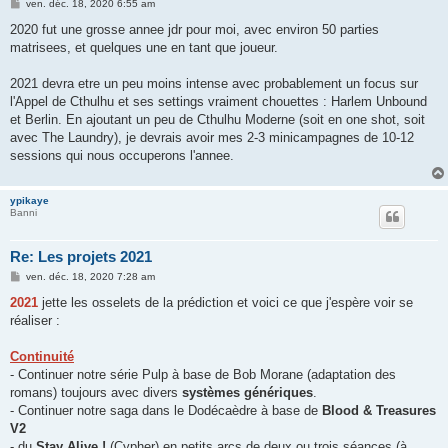
M
ven. déc. 18, 2020 6:55 am
e
s
2020 fut une grosse annee jdr pour moi, avec environ 50 parties
s
matrisees, et quelques une en tant que joueur.
a
g
e
2021 devra etre un peu moins intense avec probablement un focus sur
l'Appel de Cthulhu et ses settings vraiment chouettes : Harlem Unbound
et Berlin. En ajoutant un peu de Cthulhu Moderne (soit en one shot, soit
avec The Laundry), je devrais avoir mes 2-3 minicampagnes de 10-12
sessions qui nous occuperons l'annee.
ypikaye
Banni
Re: Les projets 2021
M
ven. déc. 18, 2020 7:28 am
e
s
2021
jette les osselets de la prédiction et voici ce que j'espère voir se
s
réaliser :
a
g
e
Continuité
- Continuer notre série Pulp à base de Bob Morane (adaptation des
romans) toujours avec divers
systèmes génériques
.
- Continuer notre saga dans le Dodécaèdre à base de
Blood & Treasures
V2
- du
Stay Alive !
(Cypher) en petits arcs de deux ou trois séances (à