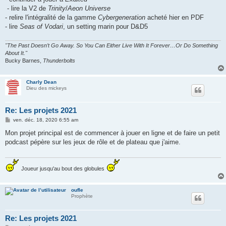
- lire la V2 de
Trinity
/
Aeon Universe
- relire l'intégralité de la gamme
Cybergeneration
acheté hier en PDF
- lire
Seas of Vodari
, un setting marin pour D&D5
"The Past Doesn’t Go Away. So You Can Either Live With It Forever…Or Do Something
About It."
Bucky Barnes,
Thunderbolts
Charly Dean
Dieu des mickeys
Re: Les projets 2021
M
ven. déc. 18, 2020 6:55 am
e
s
Mon projet principal est de commencer à jouer en ligne et de faire un petit
s
podcast pépère sur les jeux de rôle et de plateau que j'aime.
a
g
e
Joueur jusqu'au bout des globules
oufle
Prophète
Re: Les projets 2021