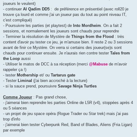
joueurs le veulent)
- continuer
Al Qadim DD5
: de préférence en présentiel (avec roll20 je
trouve ça lourd et comme j'ai un joueur pas du tout au point niveau IT,
c'est compliqué)
- Poursuivre les parties (et playtest) de
Into Mordheim
. On a fait 2
sessions, et normalement les joueurs sont chauds pour reprendre
- Terminer la résolution de Mystère de
Things from the Flood
: très
content d'avoir pu tester ce jeu, je m'amuse bien. Il reste 2 ou 3 sessions
avant de finir ce Mystère. On verra si certains des joueur(se)s sont
chauds pour continuer ensuite. Je n'aurais rien contre tester
Tales from
the Loop
aussi
- Utiliser le matos de DCC à sa réception (merci
@Mabuse
de m'avoir
rappeler ça !)
- tester
Mothership
et/ ou
Tartarus gate
- Tester
Liminal
(j'ai bien accroché à la lecture)
- si la sauce prend, poursuivre
Savage Ninja Turtles
Comme Joueur
: Pas grand chose,
- j'aimerai bien reprendre les parties Online de L5R (v4), stoppées après 4
ou 5 séances
- un projet de jeu space opéra (Rogue Trader ou Star trek) mais j'ai pas
trop d'info
- j'aimerai bien tester Cyberpunk Red, Band of Blades, Aliens (Fria Ligan)
par exemple