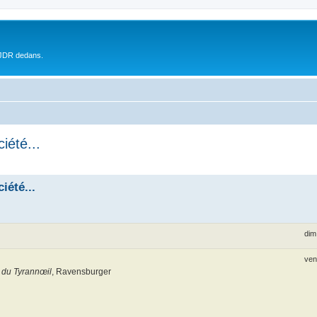
 JDR dedans.
iété...
iété...
dim
ven
 du Tyrannœil
, Ravensburger