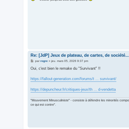
Re: [JdP] Jeux de plateau, de cartes, de société...
M
par
rogre
»
jeu. mars 05, 2026 9:37 pm
e
s
Oui, c'est bien le remake du "Survivant" !!
s
a
g
https://fallout-generation.com/forums/t ... survivant/
e
https://depuncheur.fr/critiques-jeux/th ... d-vendetta
"Mouvement Minusculiniste" - consiste à défendre les minorités composée
ce qui est contre".