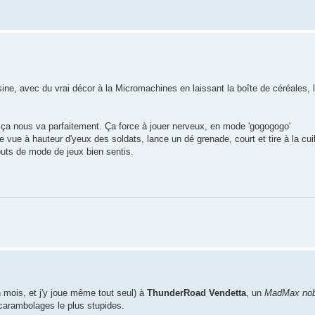
sine, avec du vrai décor à la Micromachines en laissant la boîte de céréales, l
s, ça nous va parfaitement. Ça force à jouer nerveux, en mode 'gogogogo'
vue à hauteur d'yeux des soldats, lance un dé grenade, court et tire à la cuill
outs de mode de jeux bien sentis.
n mois, et j'y joue même tout seul) à
ThunderRoad Vendetta
, un
MadMax nob
x carambolages le plus stupides.