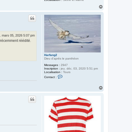
H
a
u
t
u. mars 05, 2026 5:07 pm
récemment réédité.
Harfang2
Dieu d'après le panthéon
Messages :
2947
Inscription :
jeu. déc. 03, 2020 5:51 pm
Localisation :
Tours
C
Contact :
o
n
t
H
a
a
c
u
t
t
e
r
H
a
r
f
a
n
g
2