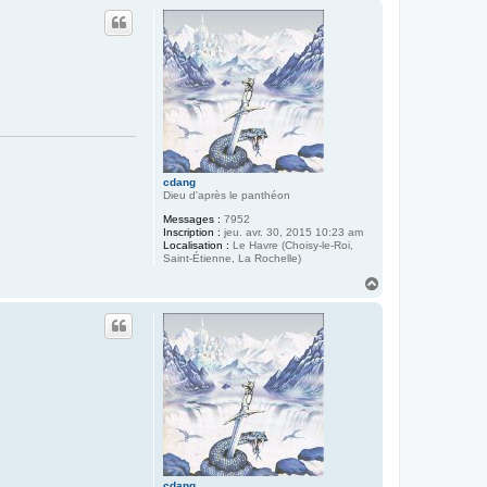
u
t
cdang
Dieu d'après le panthéon
Messages :
7952
Inscription :
jeu. avr. 30, 2015 10:23 am
Localisation :
Le Havre (Choisy-le-Roi,
Saint-Étienne, La Rochelle)
H
a
u
t
cdang