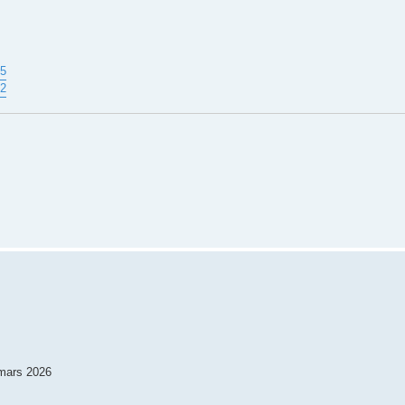
05
32
 mars 2026