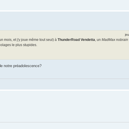
je
un mois, et j'y joue même tout seul) à
ThunderRoad Vendetta
, un
MadMax nobrain
bolages le plus stupides.
 de notre préadolescence?