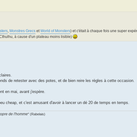
sters
,
Monstres Grecs
et
World of Monsters
) et c'était à chaque fois une super expé
Cthulhu, à cause d'un plateau moins lisible)
claires.
ds de retester avec des potes, et de bien reire les règles à cette occasion.
nt en mai, avant j'espère.
peu cheap, et c'est amusant d'avoir à lancer un dé 20 de temps en temps.
propre de l'homme
" (Rabelais)