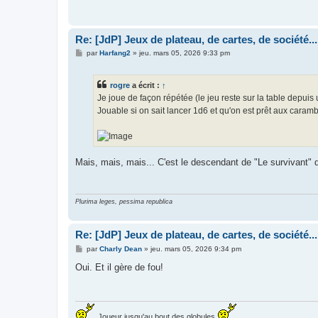
Re: [JdP] Jeux de plateau, de cartes, de société...
M
par
Harfang2
»
jeu. mars 05, 2026 9:33 pm
e
s
s
rogre
a écrit :
↑
a
g
Je joue de façon répétée (le jeu reste sur la table depuis 
e
Jouable si on sait lancer 1d6 et qu'on est prêt aux caram
Mais, mais, mais... C'est le descendant de "Le survivant"
Plurima leges, pessima republica
Re: [JdP] Jeux de plateau, de cartes, de société...
M
par
Charly Dean
»
jeu. mars 05, 2026 9:34 pm
e
s
Oui. Et il gère de fou!
s
a
g
e
Joueur jusqu'au bout des globules