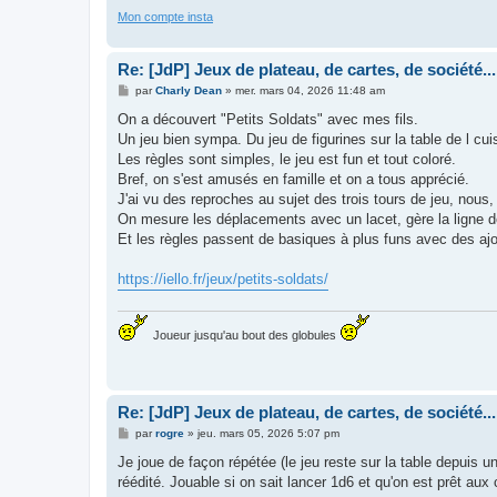
Mon compte insta
Re: [JdP] Jeux de plateau, de cartes, de société...
M
par
Charly Dean
»
mer. mars 04, 2026 11:48 am
e
s
On a découvert "Petits Soldats" avec mes fils.
s
Un jeu bien sympa. Du jeu de figurines sur la table de l cui
a
g
Les règles sont simples, le jeu est fun et tout coloré.
e
Bref, on s'est amusés en famille et on a tous apprécié.
J'ai vu des reproches au sujet des trois tours de jeu, nou
On mesure les déplacements avec un lacet, gère la ligne de 
Et les règles passent de basiques à plus funs avec des aj
https://iello.fr/jeux/petits-soldats/
Joueur jusqu'au bout des globules
Re: [JdP] Jeux de plateau, de cartes, de société...
M
par
rogre
»
jeu. mars 05, 2026 5:07 pm
e
s
Je joue de façon répétée (le jeu reste sur la table depuis u
s
réédité. Jouable si on sait lancer 1d6 et qu'on est prêt au
a