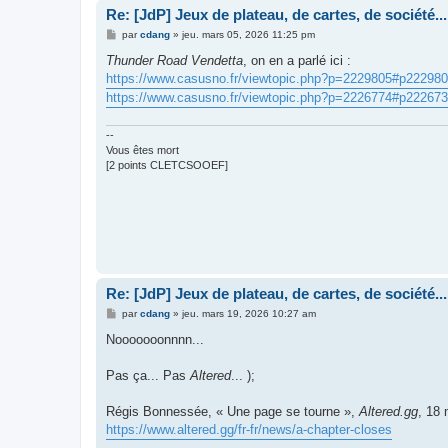
Re: [JdP] Jeux de plateau, de cartes, de société...
M
par
cdang
»
jeu. mars 05, 2026 11:25 pm
e
s
Thunder Road Vendetta
, on en a parlé ici :
s
https://www.casusno.fr/viewtopic.php?p=2229805#p22298
a
g
https://www.casusno.fr/viewtopic.php?p=2226774#p22267
e
--
Vous êtes mort
[2 points CLETCSOOEF]
Re: [JdP] Jeux de plateau, de cartes, de société...
M
par
cdang
»
jeu. mars 19, 2026 10:27 am
e
s
Nooooooonnnn...
s
a
g
Pas ça... Pas
Altered
... );
e
Régis Bonnessée, « Une page se tourne »,
Altered.gg
, 18
https://www.altered.gg/fr-fr/news/a-chapter-closes