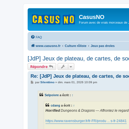
CasusNO
Forum avec de vrais morceaux de
FAQ
www.casusno.fr
Culture rôliste
Jeux pas droles
[JdP] Jeux de plateau, de cartes, de soc
Répondre
Re: [JdP] Jeux de plateau, de cartes, de soc
M
par
Silenttimo
»
dim. mars 01, 2026 10:09 pm
e
s
s
Selpoivre
a écrit :
↑
a
g
e
cdang
a écrit :
↑
Horrified
Dungeons & Dragons — Affrontez le regard
https://www.ravensburger.fr/fr-FR/produ ... s-fr-24841