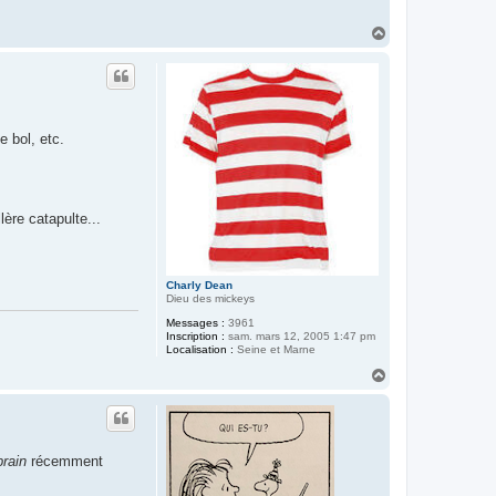
H
a
u
t
e bol, etc.
ère catapulte...
Charly Dean
Dieu des mickeys
Messages :
3961
Inscription :
sam. mars 12, 2005 1:47 pm
Localisation :
Seine et Marne
H
a
u
t
rain
récemment