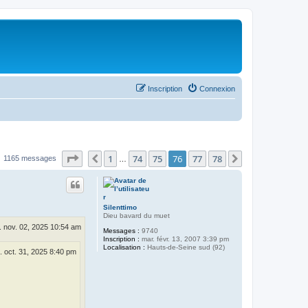
Inscription
Connexion
Page
76
sur
78
1
74
75
76
77
78
Précédent
Suivant
1165 messages
…
Silenttimo
Dieu bavard du muet
. nov. 02, 2025 10:54 am
Messages :
9740
Inscription :
mar. févr. 13, 2007 3:39 pm
Localisation :
Hauts-de-Seine sud (92)
. oct. 31, 2025 8:40 pm