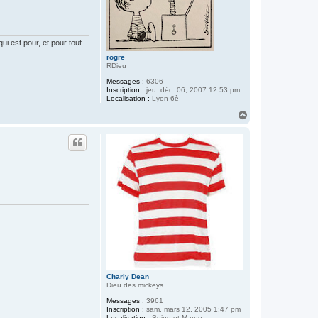
i est pour, et pour tout
rogre
RDieu
Messages :
6306
Inscription :
jeu. déc. 06, 2007 12:53 pm
Localisation :
Lyon 6è
H
a
u
t
Charly Dean
Dieu des mickeys
Messages :
3961
Inscription :
sam. mars 12, 2005 1:47 pm
Localisation :
Seine et Marne