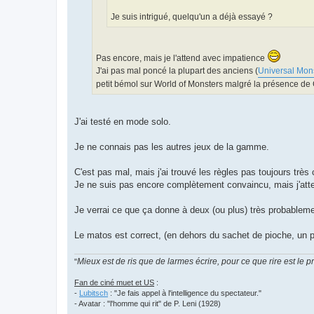
Je suis intrigué, quelqu'un a déjà essayé ?
Pas encore, mais je l'attend avec impatience
J'ai pas mal poncé la plupart des anciens (
Universal Mon
petit bémol sur World of Monsters malgré la présence de 
J'ai testé en mode solo.
Je ne connais pas les autres jeux de la gamme.
C'est pas mal, mais j'ai trouvé les règles pas toujours très 
Je ne suis pas encore complètement convaincu, mais j'atten
Je verrai ce que ça donne à deux (ou plus) très probableme
Le matos est correct, (en dehors du sachet de pioche, un 
Mieux est de ris que de larmes écrire, pour ce que rire est le 
"
Fan de ciné muet et US
:
-
Lubitsch
: "Je fais appel à l'intelligence du spectateur."
- Avatar : "l'homme qui rit" de P. Leni (1928)