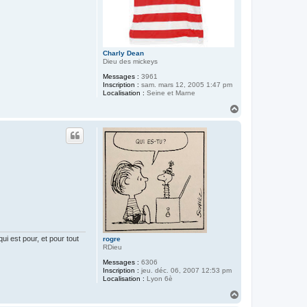
Charly Dean
Dieu des mickeys
Messages :
3961
Inscription :
sam. mars 12, 2005 1:47 pm
Localisation :
Seine et Marne
H
a
u
t
i est pour, et pour tout
rogre
RDieu
Messages :
6306
Inscription :
jeu. déc. 06, 2007 12:53 pm
Localisation :
Lyon 6è
H
a