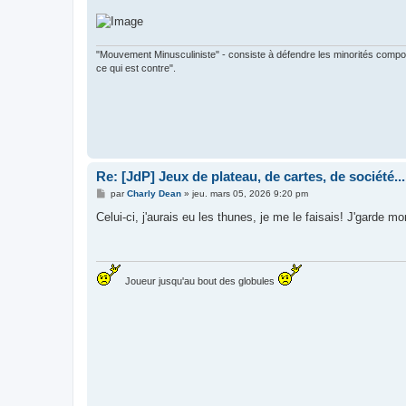
g
e
"Mouvement Minusculiniste" - consiste à défendre les minorités composée
ce qui est contre".
Re: [JdP] Jeux de plateau, de cartes, de société...
M
par
Charly Dean
»
jeu. mars 05, 2026 9:20 pm
e
s
Celui-ci, j'aurais eu les thunes, je me le faisais! J'garde mo
s
a
g
e
Joueur jusqu'au bout des globules