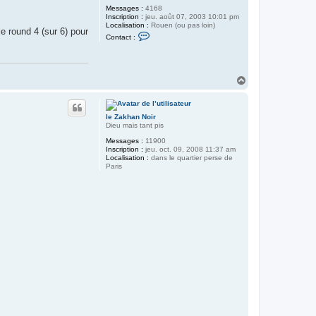
Messages :
4168
Inscription :
jeu. août 07, 2003 10:01 pm
Localisation :
Rouen (ou pas loin)
e round 4 (sur 6) pour
C
Contact :
o
n
t
a
c
H
t
a
e
u
r
t
O
le Zakhan Noir
l
Dieu mais tant pis
i
v
Messages :
11900
i
Inscription :
jeu. oct. 09, 2008 11:37 am
e
Localisation :
dans le quartier perse de
r
Paris
F
a
n
t
o
n