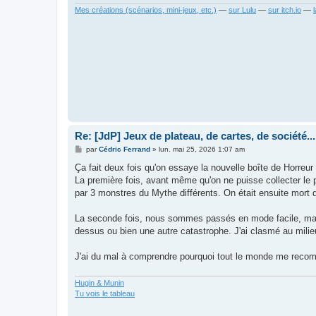
Mes créations (scénarios, mini-jeux, etc.)
—
sur Lulu
—
sur itch.io
—
Re: [JdP] Jeux de plateau, de cartes, de société...
M
par
Cédric Ferrand
»
lun. mai 25, 2026 1:07 am
e
s
Ça fait deux fois qu'on essaye la nouvelle boîte de Horreur
s
La première fois, avant même qu'on ne puisse collecter le p
a
g
par 3 monstres du Mythe différents. On était ensuite mort
e
La seconde fois, nous sommes passés en mode facile, mais 
dessus ou bien une autre catastrophe. J'ai clasmé au milie
J'ai du mal à comprendre pourquoi tout le monde me recomma
Hugin & Munin
Tu vois le tableau