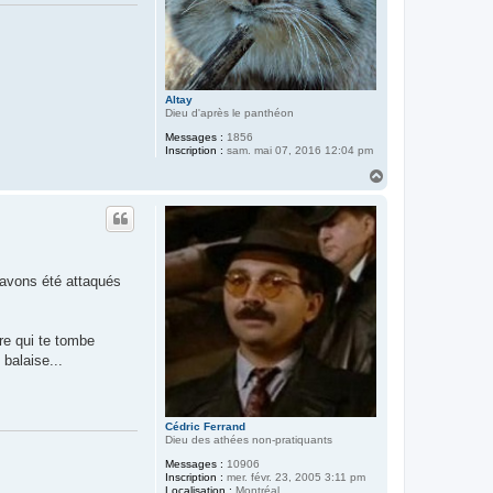
Altay
Dieu d'après le panthéon
Messages :
1856
Inscription :
sam. mai 07, 2016 12:04 pm
H
a
u
t
s avons été attaqués
re qui te tombe
balaise...
Cédric Ferrand
Dieu des athées non-pratiquants
Messages :
10906
Inscription :
mer. févr. 23, 2005 3:11 pm
Localisation :
Montréal