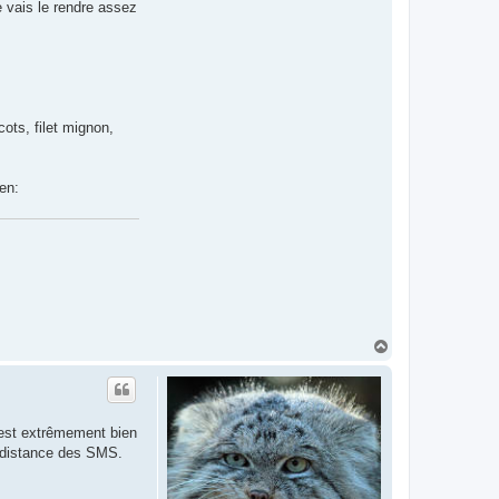
e vais le rendre assez
cots, filet mignon,
reen:
H
a
u
t
est extrêmement bien
a distance des SMS.