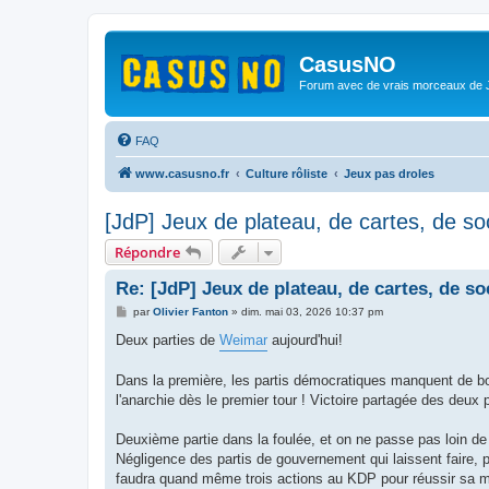
CasusNO
Forum avec de vrais morceaux de
FAQ
www.casusno.fr
Culture rôliste
Jeux pas droles
[JdP] Jeux de plateau, de cartes, de soc
Répondre
Re: [JdP] Jeux de plateau, de cartes, de soc
M
par
Olivier Fanton
»
dim. mai 03, 2026 10:37 pm
e
s
Deux parties de
Weimar
aujourd'hui!
s
a
g
Dans la première, les partis démocratiques manquent de bol 
e
l'anarchie dès le premier tour ! Victoire partagée des deux 
Deuxième partie dans la foulée, et on ne passe pas loin de 
Négligence des partis de gouvernement qui laissent faire, 
faudra quand même trois actions au KDP pour réussir sa mani