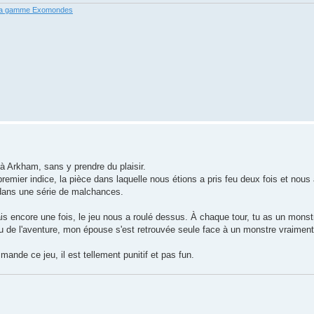
la gamme Exomondes
 à Arkham, sans y prendre du plaisir.
remier indice, la pièce dans laquelle nous étions a pris feu deux fois et nou
 dans une série de malchances.
encore une fois, le jeu nous a roulé dessus. À chaque tour, tu as un monst
u de l'aventure, mon épouse s'est retrouvée seule face à un monstre vraiment 
nde ce jeu, il est tellement punitif et pas fun.