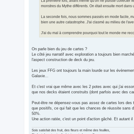
La première fois, avant même qu'on ne puisse collecter le
monstres du Mythe différents. On était ensuite mort dans
La seconde fois, nous sommes passés en mode facile, mai
bien une autre catastrophe. J'ai clasmé au milieu de l'av
J'ai du mal à comprendre pourquoi tout le monde me recomm
On parle bien du jeu de cartes ?
Le côté jeu narratif avec exploration a toujours bien marché 
l'aspect construction de deck du jeu.
Les jeux FFG ont toujours la main lourde sur les évènement
Galaxie...
Et c'est vrai que même avec les 2 potes avec qui j'ai es
que nos decks étaient construits (dont parfois avec des ca
Peut-être ne dépensez-vous pas assez de cartes lors des tes
que positifs, ce qui fait que les chances de réussite sans dé
50%.
Une action ratée, c'est un point d'action gâché. Et autant i
Sois satisfait des fruit, des fleurs et même des feuilles,