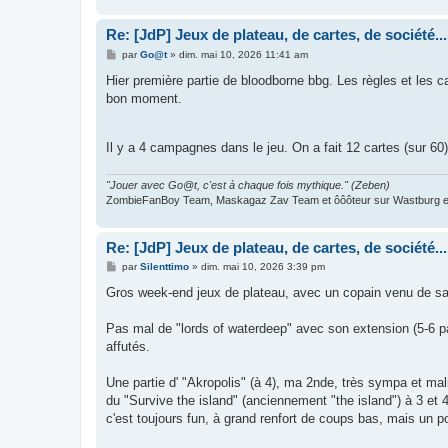
Re: [JdP] Jeux de plateau, de cartes, de société...
M
par
Go@t
»
dim. mai 10, 2026 11:41 am
e
s
Hier première partie de bloodborne bbg. Les règles et les
s
bon moment.
a
g
e
Il y a 4 campagnes dans le jeu. On a fait 12 cartes (sur 6
"Jouer avec Go@t, c'est à chaque fois mythique." (Zeben)
ZombieFanBoy Team, Maskagaz Zav Team et ôôôteur sur Wastburg et
Re: [JdP] Jeux de plateau, de cartes, de société...
M
par
Silenttimo
»
dim. mai 10, 2026 3:39 pm
e
s
Gros week-end jeux de plateau, avec un copain venu de sa lo
s
a
g
Pas mal de "lords of waterdeep" avec son extension (5-6 pa
e
affutés.
Une partie d' "Akropolis" (à 4), ma 2nde, très sympa et mali
du "Survive the island" (anciennement "the island") à 3 et 
c'est toujours fun, à grand renfort de coups bas, mais un p