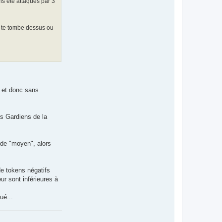
ns été attaqués par 3
i te tombe dessus ou
) et donc sans
es Gardiens de la
ode "moyen", alors
de tokens négatifs
ur sont inférieures à
ué...