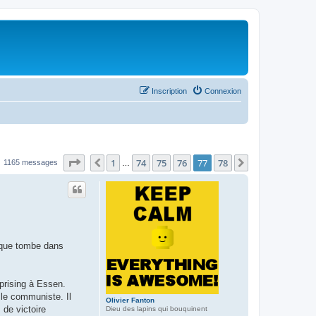
Inscription
Connexion
Page
77
sur
78
1
74
75
76
77
78
Précédent
Suivant
1165 messages
…
lique tombe dans
Uprising à Essen.
 le communiste. Il
Olivier Fanton
 de victoire
Dieu des lapins qui bouquinent