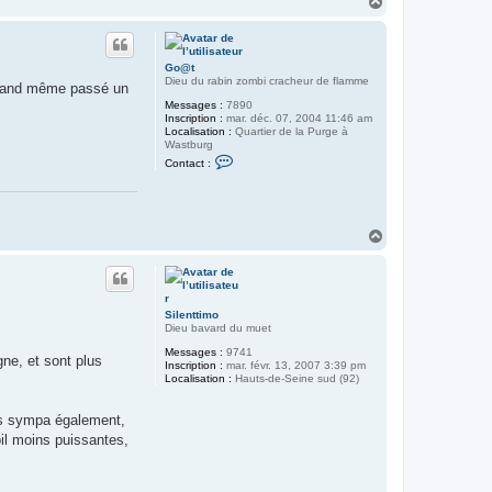
H
a
u
t
Go@t
Dieu du rabin zombi cracheur de flamme
 quand même passé un
Messages :
7890
Inscription :
mar. déc. 07, 2004 11:46 am
Localisation :
Quartier de la Purge à
Wastburg
C
Contact :
o
n
t
a
c
H
t
a
e
r
u
G
t
o
@
Silenttimo
t
Dieu bavard du muet
Messages :
9741
gne, et sont plus
Inscription :
mar. févr. 13, 2007 3:39 pm
Localisation :
Hauts-de-Seine sud (92)
très sympa également,
oil moins puissantes,