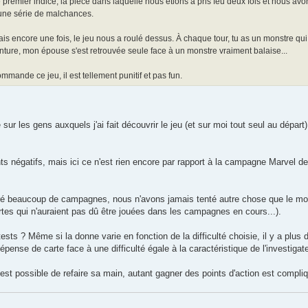
 premier indice, la pièce dans laquelle nous étions a pris feu deux fois et nous avo
 une série de malchances.
s encore une fois, le jeu nous a roulé dessus. À chaque tour, tu as un monstre qu
enture, mon épouse s'est retrouvée seule face à un monstre vraiment balaise...
ande ce jeu, il est tellement punitif et pas fun.
sur les gens auxquels j'ai fait découvrir le jeu (et sur moi tout seul au départ
s négatifs, mais ici ce n'est rien encore par rapport à la campagne Marvel d
soré beaucoup de campagnes, nous n'avons jamais tenté autre chose que le m
rtes qui n'auraient pas dû être jouées dans les campagnes en cours...).
ts ? Même si la donne varie en fonction de la difficulté choisie, il y a plus 
pense de carte face à une difficulté égale à la caractéristique de l'investigate
l est possible de refaire sa main, autant gagner des points d'action est compliq