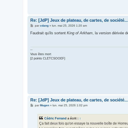
Re: [JdP] Jeux de plateau, de cartes, de société...
M
par
cdang
»
lun. mai 25, 2026 1:20 am
e
s
Faudrait qu'ils sortent
King of Arkham
, la version dérivée 
s
a
g
e
--
Vous êtes mort
[2 points CLETCSOOEF]
Re: [JdP] Jeux de plateau, de cartes, de société...
M
par
Mugen
»
lun. mai 25, 2026 1:02 pm
e
s
s
Cédric Ferrand
a écrit :
↑
a
g
Ça fait deux fois qu'on essaye la nouvelle boîte de Horreu
e