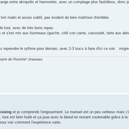
lange entre akropolis et harmonies, avec un comptage plus fastidieux, donc j
est malin et assez subtil, pas évident de bien maîtriser d'emblée.
 le tout, avec de très bons repas.
s et s'est mis aux fourneaux (quiche, chili con carne, cassoulet, tarte aux abri
s reprendre le rythme pour demain, avec 2-3 trucs à faire d'ici ce soir. :mrg
propre de l'homme
" (Rabelais)
missing
et je comprends l'engouement. Le manuel est un peu verbeux mais c'
, tout est bien huilé et ça joue avec le bleed en restant soutenable grâce à l
 pour voir comment l'expérience varie.