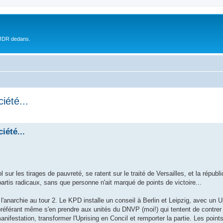
 JDR dedans.
iété...
iété...
sur les tirages de pauvreté, se ratent sur le traité de Versailles, et la répub
partis radicaux, sans que personne n'ait marqué de points de victoire...
l'anarchie au tour 2. Le KPD installe un conseil à Berlin et Leipzig, avec un 
préférant même s'en prendre aux unités du DNVP (moi!) qui tentent de contrer
festation, transformer l'Uprising en Concil et remporter la partie. Les points