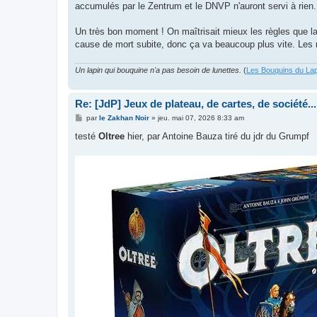
accumulés par le Zentrum et le DNVP n'auront servi à rien.
Un très bon moment ! On maîtrisait mieux les règles que la 
cause de mort subite, donc ça va beaucoup plus vite. Les n
Un lapin qui bouquine n'a pas besoin de lunettes.
(
Les Bouquins du Lap
Re: [JdP] Jeux de plateau, de cartes, de société...
M
par
le Zakhan Noir
»
jeu. mai 07, 2026 8:33 am
e
s
testé
Oltree
hier, par Antoine Bauza tiré du jdr du Grumpf
s
a
g
e