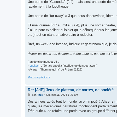
Une partie de "Cascadia" (à 4), mais c'est une sorte de mé
rapidement à la ludothèque.
Une partie de "far away" à 3 que nous découvrions, idem, c'
Et une journée JdR au milieu (à 4), plus une sortie théâtre,
J'ai un pote excellent cuisinier qui a débarqué tous les jour
etc.) tout en étant un adversaire à redouter.
Bref, un week-end intense, ludique et gastronomique, je doi
Mieux est de ris que de larmes écrire, pour ce que rire est le 
"
Fan de ciné muet et US
:
-
Lubitsch
: "Je fais appel à l'intelligence du spectateur."
- Avatar : "l'homme qui rit" de P. Leni (1928)
Mon compte insta
Re: [JdP] Jeux de plateau, de cartes, de société...
M
par
Altay
»
lun. mai 11, 2026 1:37 am
e
s
Des années après tout le monde j'ai enfin joué à
Alice is 
s
guidé, les mécaniques narratives fonctionnent parfaitement
a
g
Très curieux de refaire une partie avec un groupe différent
e