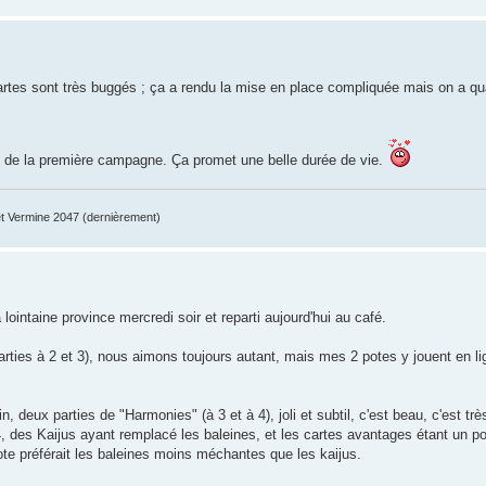
 cartes sont très buggés ; ça a rendu la mise en place compliquée mais on a
0) de la première campagne. Ça promet une belle durée de vie.
 Vermine 2047 (dernièrement)
intaine province mercredi soir et reparti aujourd'hui au café.
rties à 2 et 3), nous aimons toujours autant, mais mes 2 potes y jouent en li
n, deux parties de "Harmonies" (à 3 et à 4), joli et subtil, c'est beau, c'est 
4, des Kaijus ayant remplacé les baleines, et les cartes avantages étant un p
ote préférait les baleines moins méchantes que les kaijus.