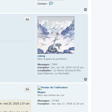
C
Contact :
o
n
H
t
a
a
u
c
t
t
e
r
C
é
d
r
i
c
F
e
r
cdang
r
Dieu d'après le panthéon
a
n
Messages :
7963
d
Inscription :
jeu. avr. 30, 2015 10:23 am
Localisation :
Le Havre (Choisy-le-Roi,
Saint-Étienne, La Rochelle)
H
a
u
t
Mugen
Dieu des bottes de cuir
Messages :
15788
un. mai 25, 2026 1:07 am
Inscription :
mer. mai 17, 2006 11:34 am