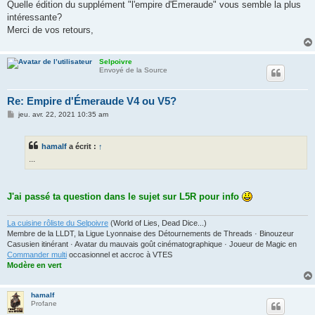
g
Quelle édition du supplément "l'empire d'Émeraude" vous semble la plus
e
intéressante?
Merci de vos retours,
Selpoivre
Envoyé de la Source
Re: Empire d'Émeraude V4 ou V5?
M
jeu. avr. 22, 2021 10:35 am
e
s
s
hamalf
a écrit :
↑
a
g
...
e
J'ai passé ta question dans le sujet sur L5R pour info
La cuisine rôliste du Selpoivre
(World of Lies, Dead Dice...)
Membre de la LLDT, la Ligue Lyonnaise des Détournements de Threads · Binouzeur
Casusien itinérant · Avatar du mauvais goût cinématographique · Joueur de Magic en
Commander multi
occasionnel et accroc à VTES
Modère en vert
hamalf
Profane