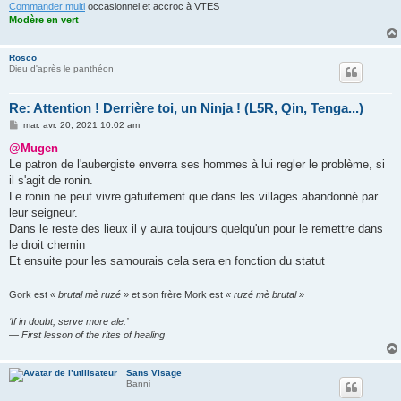
Commander multi
occasionnel et accroc à VTES
Modère en vert
Rosco
Dieu d'après le panthéon
Re: Attention ! Derrière toi, un Ninja ! (L5R, Qin, Tenga...)
M
mar. avr. 20, 2021 10:02 am
e
s
@Mugen
s
Le patron de l'aubergiste enverra ses hommes à lui regler le problème, si
a
g
il s'agit de ronin.
e
Le ronin ne peut vivre gatuitement que dans les villages abandonné par
leur seigneur.
Dans le reste des lieux il y aura toujours quelqu'un pour le remettre dans
le droit chemin
Et ensuite pour les samourais cela sera en fonction du statut
Gork est
« brutal mè ruzé »
et son frère Mork est
« ruzé mè brutal »
‘If in doubt, serve more ale.’
— First lesson of the rites of healing
Sans Visage
Banni