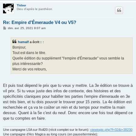
Thibor
Dieu d'après le panthéon
Re: Empire d'Émeraude V4 ou V5?
M
dim. avr. 25, 2021 9:07 am
e
s
s
hamalf
a écrit :
↑
a
g
Bonjour,
e
Tout est dans le titre.
Quelle édition du supplément "l'empire d'Émeraude" vous semble la
plus intéressante?
Merci de vos retours,
Et puis tout dépend le prix que tu veux y mettre. La 3e édition se trouve à
vil prix. Si tu veux juste des infos de contexte, des histoires et des
spécificités claniques pour habiller tes parties l'empire d'émeraude en 3e
est très bien, et tu dois pouvoir le trouver pour 15 zenis. La 4e édition est
recherchée et ça va te coûter un rein et du temps pour mettre la main
dessus. Quant à la 5e c'est du neuf. Donc encore une fois tout dépend ce
que tu comptes en faire.
Une campagne L5A sur Roll20 (récit complet sur le forum):
viewtopic.php?f=32&t=38230
Une campagne d'Ars Magica au long cours (en pause/terminée):