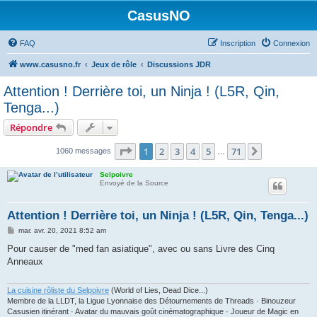
CasusNO
FAQ
Inscription
Connexion
www.casusno.fr
Jeux de rôle
Discussions JDR
Attention ! Derrière toi, un Ninja ! (L5R, Qin,
Tenga...)
Répondre
Page
1
sur
71
1
2
3
4
5
71
Suivant
1060 messages
…
Selpoivre
Envoyé de la Source
Attention ! Derrière toi, un Ninja ! (L5R, Qin, Tenga...)
M
mar. avr. 20, 2021 8:52 am
e
s
Pour causer de "med fan asiatique", avec ou sans Livre des Cinq
s
Anneaux
a
g
e
La cuisine rôliste du Selpoivre
(World of Lies, Dead Dice...)
Membre de la LLDT, la Ligue Lyonnaise des Détournements de Threads · Binouzeur
Casusien itinérant · Avatar du mauvais goût cinématographique · Joueur de Magic en