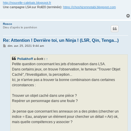
http://nouvelle-calebais.blogspot.fr
Une campagne L5A sur Roll20 (terminée):
https://choshizennotabi.blogspot.com
Rosco
Dieu d'après le panthéon
Re: Attention ! Derrière toi, un Ninja ! (L5R, Qin, Tenga...)
M
dim. avr. 25, 2021 9:44 am
e
s
s
Poliakhoff
a écrit :
↑
a
g
Petite question concernant les jets d'observation dans L5A.
e
Dans certains jeux, on trouve l'observation, le fameux "Trouver Objet
Caché", l'Investigation, la perception...
Ici, je n'arrive pas a trouver la bonne combinaison dans certaines
circonstances :
Trouver un objet caché dans une pièce ?
Repérer un personnage dans une foule ?
Je pense que concernant les anneaux on a des pistes (chercher un
indice = Eau, analyser un élément pour chercher un détail = Air) ok,
mais quelle compétences y associer ?