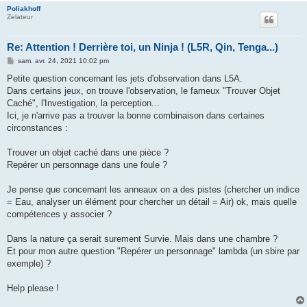
Poliakhoff
Zelateur
Re: Attention ! Derrière toi, un Ninja ! (L5R, Qin, Tenga...)
M
sam. avr. 24, 2021 10:02 pm
e
s
Petite question concernant les jets d'observation dans L5A.
s
Dans certains jeux, on trouve l'observation, le fameux "Trouver Objet
a
g
Caché", l'Investigation, la perception...
e
Ici, je n'arrive pas a trouver la bonne combinaison dans certaines
circonstances :
Trouver un objet caché dans une pièce ?
Repérer un personnage dans une foule ?
Je pense que concernant les anneaux on a des pistes (chercher un indice
= Eau, analyser un élément pour chercher un détail = Air) ok, mais quelle
compétences y associer ?
Dans la nature ça serait surement Survie. Mais dans une chambre ?
Et pour mon autre question "Repérer un personnage" lambda (un sbire par
exemple) ?
Help please !