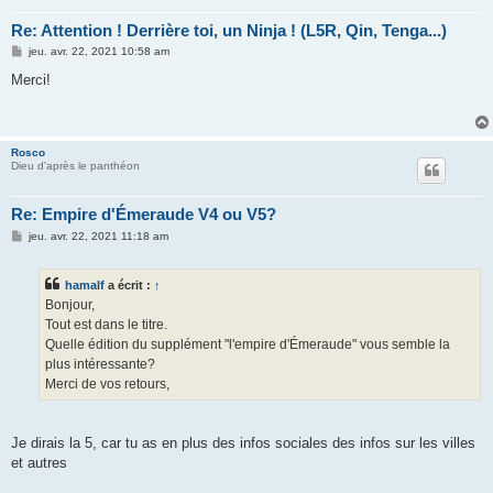
Re: Attention ! Derrière toi, un Ninja ! (L5R, Qin, Tenga...)
M
jeu. avr. 22, 2021 10:58 am
e
s
Merci!
s
a
g
e
Rosco
Dieu d'après le panthéon
Re: Empire d'Émeraude V4 ou V5?
M
jeu. avr. 22, 2021 11:18 am
e
s
s
hamalf
a écrit :
↑
a
g
Bonjour,
e
Tout est dans le titre.
Quelle édition du supplément "l'empire d'Émeraude" vous semble la
plus intéressante?
Merci de vos retours,
Je dirais la 5, car tu as en plus des infos sociales des infos sur les villes
et autres