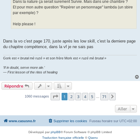
Dans la nature ça serait surement Survie. Mais dans une chambre ?
Et pour mon autre question "Repérer un personnage" lambda (un sbire
par exemple) ?
Help please !
Dans la vo c'est page 170, juste après les low skill, c'est la derniere page
du chapitre compétence, dans la vf je ne sais pas
Gork est
« brutal mè ruzé »
et son frère Mork est
« ruzé mè brutal »
‘If in doubt, serve more ale.’
— First lesson of the rites of healing
Répondre
Page
1
sur
71
1
2
3
4
5
71
Suivant
1060 messages
…
Aller
www.casusno.fr
Supprimer les cookies
Fuseau horaire sur
UTC+02:00
Développé par
phpBB
® Forum Software © phpBB Limited
Traduction française officielle
©
Qiaeru