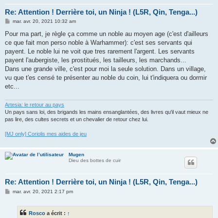
Re: Attention ! Derrière toi, un Ninja ! (L5R, Qin, Tenga...)
M
mar. avr. 20, 2021 10:32 am
e
s
Pour ma part, je règle ça comme un noble au moyen age (c'est d'ailleurs
s
ce que fait mon perso noble à Warhammer): c'est ses servants qui
a
g
payent. Le noble lui ne voit que tres rarement l'argent. Les servants
e
payent l'aubergiste, les prostitués, les tailleurs, les marchands...
Dans une grande ville, c'est pour moi la seule solution. Dans un village,
vu que t'es censé te présenter au noble du coin, lui t'indiquera ou dormir
etc...
Artesia: le retour au pays
Un pays sans loi, des brigands les mains ensanglantées, des livres qu'il vaut mieux ne
pas lire, des cultes secrets et un chevalier de retour chez lui.
[MJ only] Coriolis mes aides de jeu
Mugen
Dieu des bottes de cuir
Re: Attention ! Derrière toi, un Ninja ! (L5R, Qin, Tenga...)
M
mar. avr. 20, 2021 2:17 pm
e
s
s
Rosco
a écrit :
↑
a