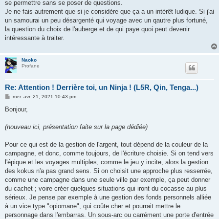
se permettre sans se poser de questions.
Je ne fais autrement que si je considère que ça a un intérêt ludique. Si j'ai
un samourai un peu désargenté qui voyage avec un qautre plus fortuné,
la question du choix de l'auberge et de qui paye quoi peut devenir
intéressante à traiter.
Naoko
Profane
Re: Attention ! Derrière toi, un Ninja ! (L5R, Qin, Tenga...)
M
mer. avr. 21, 2021 10:43 pm
e
s
Bonjour,
s
a
g
(nouveau ici, présentation faite sur la page dédiée)
e
Pour ce qui est de la gestion de l'argent, tout dépend de la couleur de la
campagne, et donc, comme toujours, de l'écriture choisie. Si on tend vers
l'épique et les voyages multiples, comme le jeu y incite, alors la gestion
des kokus n'a pas grand sens. Si on choisit une approche plus resserrée,
comme une campagne dans une seule ville par exemple, ça peut donner
du cachet ; voire créer quelques situations qui iront du cocasse au plus
sérieux. Je pense par exemple à une gestion des fonds personnels alliée
à un vice type "opiomane", qui coûte cher et pourrait mettre le
personnage dans l'embarras. Un sous-arc ou carrément une porte d'entrée