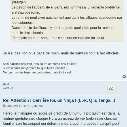
g
@Mugen
e
Le patron de l'aubergiste enverra ses hommes à lui regler le problème,
si il s'agit de ronin.
Le ronin ne peut vivre gatuitement que dans les villages abandonné par
leur seigneur.
Dans le reste des lieux il y aura toujours quelqu'un pour le remettre
dans le droit chemin
Et ensuite pour les samourais cela sera en fonction du statut
Je n'ai pas non plus parlé de ronin, mais de samurai tout à fait officiels.
Sois satisfait des fruit, des fleurs et même des feuilles,
Si c'est dans ton jardin à toi que tu les cueilles.
Ne pas monter bien haut peut-être, mais tout seul.
Hald
Evêque
Re: Attention ! Derrière toi, un Ninja ! (L5R, Qin, Tenga...)
M
mar. avr. 20, 2021 2:33 pm
e
s
Perso je m'inspire du score de crédit de Cthulhu. Tant qu'on est dans la
s
routine quotidienne, chaque PJ a un niveau de vie (selon son clan, sa
a
g
famille, son historique) qui détermine ce à quoi il a accès / ce qu'il peut
e