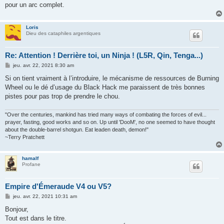
pour un arc complet.
Loris
Dieu des cataphiles argentiques
Re: Attention ! Derrière toi, un Ninja ! (L5R, Qin, Tenga...)
M
jeu. avr. 22, 2021 8:30 am
e
s
Si on tient vraiment à l’introduire, le mécanisme de ressources de Burning
s
Wheel ou le dé d’usage du Black Hack me paraissent de très bonnes
a
g
pistes pour pas trop de prendre le chou.
e
"Over the centuries, mankind has tried many ways of combating the forces of evil...
prayer, fasting, good works and so on. Up until 'DooM', no one seemed to have thought
about the double-barrel shotgun. Eat leaden death, demon!"
~Terry Pratchett
hamalf
Profane
Empire d'Émeraude V4 ou V5?
M
jeu. avr. 22, 2021 10:31 am
e
s
Bonjour,
s
Tout est dans le titre.
a