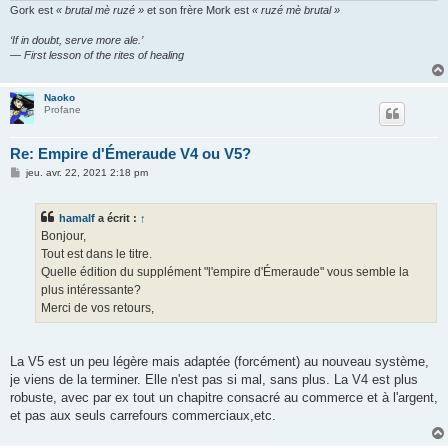
Gork est
« brutal mè ruzé »
et son frère Mork est
« ruzé mè brutal »
‘If in doubt, serve more ale.’
— First lesson of the rites of healing
Naoko
Profane
Re: Empire d'Émeraude V4 ou V5?
M
jeu. avr. 22, 2021 2:18 pm
e
s
s
hamalf
a écrit :
↑
a
g
Bonjour,
e
Tout est dans le titre.
Quelle édition du supplément "l'empire d'Émeraude" vous semble la
plus intéressante?
Merci de vos retours,
La V5 est un peu légère mais adaptée (forcément) au nouveau système,
je viens de la terminer. Elle n'est pas si mal, sans plus. La V4 est plus
robuste, avec par ex tout un chapitre consacré au commerce et à l'argent,
et pas aux seuls carrefours commerciaux,etc.