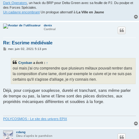
Dark Operators
, un hack du BRP pour Delta Green avec sa feuille de PJ. Du poulpe et
des Forces Spéciales.
Un cadavre encombrant
Un prologue alternatif à
La Ville en Jaune
denix
Cardinal
Re: Escrime médiévale
M
mer. juin 02, 2021 5:13 pm
e
s
s
Cryoban
a écrit :
↑
a
g
oui mais j'ai cru comprendre que plusieurs métaux pouvait rentrer dans
e
la composition d'une lame, dont par exemple le cuivre et je ne suis pas
certains qu'il s'agisse d'alliage, je n'y connais rien.
Déjà, pour conjuguer souplesse, dureté et tranchant, sans même parler
de trempe ou pas, la lame et l'âme sont des pièces distinctes, aux
propriétés mécaniques différentes et soudées à la forge.
POLYCOSMOS - Le site des univers EPIX
cdang
Dieu d'après le panthéon