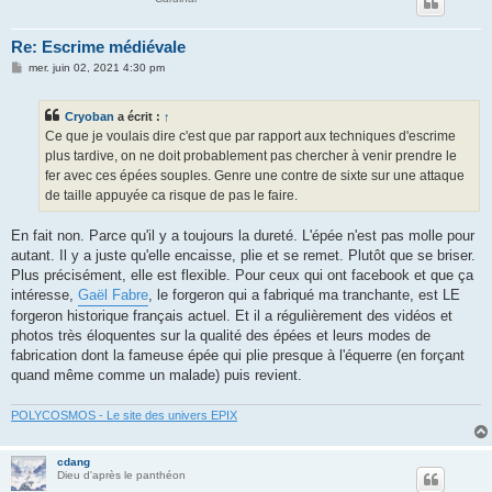
Re: Escrime médiévale
M
mer. juin 02, 2021 4:30 pm
e
s
s
Cryoban
a écrit :
↑
a
g
Ce que je voulais dire c'est que par rapport aux techniques d'escrime
e
plus tardive, on ne doit probablement pas chercher à venir prendre le
fer avec ces épées souples. Genre une contre de sixte sur une attaque
de taille appuyée ca risque de pas le faire.
En fait non. Parce qu'il y a toujours la dureté. L'épée n'est pas molle pour
autant. Il y a juste qu'elle encaisse, plie et se remet. Plutôt que se briser.
Plus précisément, elle est flexible. Pour ceux qui ont facebook et que ça
intéresse,
Gaël Fabre
, le forgeron qui a fabriqué ma tranchante, est LE
forgeron historique français actuel. Et il a régulièrement des vidéos et
photos très éloquentes sur la qualité des épées et leurs modes de
fabrication dont la fameuse épée qui plie presque à l'équerre (en forçant
quand même comme un malade) puis revient.
POLYCOSMOS - Le site des univers EPIX
cdang
Dieu d'après le panthéon