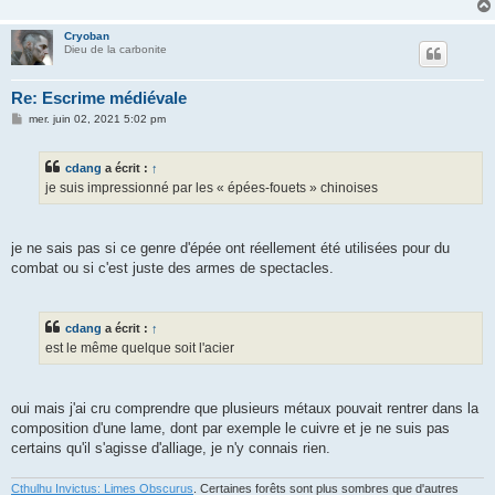
Cryoban
Dieu de la carbonite
Re: Escrime médiévale
M
mer. juin 02, 2021 5:02 pm
e
s
s
cdang
a écrit :
↑
a
g
je suis impressionné par les « épées-fouets » chinoises
e
je ne sais pas si ce genre d'épée ont réellement été utilisées pour du
combat ou si c'est juste des armes de spectacles.
cdang
a écrit :
↑
est le même quelque soit l'acier
oui mais j'ai cru comprendre que plusieurs métaux pouvait rentrer dans la
composition d'une lame, dont par exemple le cuivre et je ne suis pas
certains qu'il s'agisse d'alliage, je n'y connais rien.
Cthulhu Invictus: Limes Obscurus
. Certaines forêts sont plus sombres que d'autres