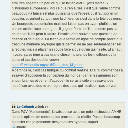
armures, regarde un peu ce qui se fait en AMHE (Arts martiaux
historiques européens). Moi ce que j'en ai tiré, c'est que l'arme compte
beaucoup (la lance est plus puissante que l'épée), qu'il faut porter un
bouclier, et surtout surtout, que la différence c'est dans la tête des gens.
Un bourgeois pas entraîné mais qui fait un pas en avant plutôt qu'un
pas en arrière face au brigant, il gagne. Parce qu'il ne montre pas sa
peur et qu'il fait peur à l'autre. Ensuite, c'est souvent une question de
chance et de niaque. La technique rentre en ligne de compte parce que
c'est une mémoire physique qui te permet de ne pas seulement penser
à reculer, mais à placer tes coups face à quelqu'un qui hésite. Et à haut
niveau, ça se joue à pas grand chose - tu prends les meilleurs de la
place et t'as des double-veuve :
https://fr.wikipedia.org/wiki/Duel_des_Mignons
A partir de là, c'est pas ludique du combat réaliste. Et si tu commences à
essayer d'appliquer ta conception du monde (genre les armures sont
encombrantes et gênent l'attaque), tu seras à côté en essayant de
modéliser avec des micro-règles des trucs qui n'existent pas en vrai.
Le Grümph
a écrit :
↑
Dans P&V (Vastemonde), j'avais bossé avec un pote, instructeur AMHE,
sur des options de combat plus proche de la réalité. Pas eu beaucoup
pu tester car ça demande des joueuses hyper au taquet.