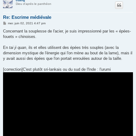
cdang
Dieu d'après le panthéon
Re: Escrime médiévale
M
mer. juin 02, 2021 4:47 pm
e
s
Concernant la souplesse de l'acier, je suis impressionné par les « épées-
s
fouets » chinoises.
a
g
e
En
tai ji quan
, ils et elles utilisent des épées très souples (avec la
dimension mystique de l'énergie qui l'on mène au bout de la lame), mais il
y avait aussi des épées que l'on portait enroulées autour de la taille.
[correction]C'est plutôt sri-lankais ou du sud de l'Inde : l'urumi