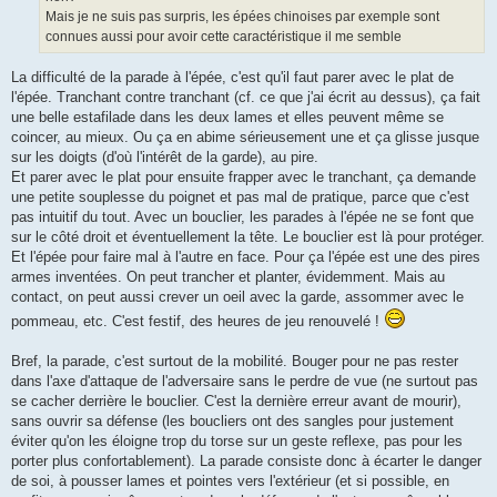
Mais je ne suis pas surpris, les épées chinoises par exemple sont
connues aussi pour avoir cette caractéristique il me semble
La difficulté de la parade à l'épée, c'est qu'il faut parer avec le plat de
l'épée. Tranchant contre tranchant (cf. ce que j'ai écrit au dessus), ça fait
une belle estafilade dans les deux lames et elles peuvent même se
coincer, au mieux. Ou ça en abime sérieusement une et ça glisse jusque
sur les doigts (d'où l'intérêt de la garde), au pire.
Et parer avec le plat pour ensuite frapper avec le tranchant, ça demande
une petite souplesse du poignet et pas mal de pratique, parce que c'est
pas intuitif du tout. Avec un bouclier, les parades à l'épée ne se font que
sur le côté droit et éventuellement la tête. Le bouclier est là pour protéger.
Et l'épée pour faire mal à l'autre en face. Pour ça l'épée est une des pires
armes inventées. On peut trancher et planter, évidemment. Mais au
contact, on peut aussi crever un oeil avec la garde, assommer avec le
pommeau, etc. C'est festif, des heures de jeu renouvelé !
Bref, la parade, c'est surtout de la mobilité. Bouger pour ne pas rester
dans l'axe d'attaque de l'adversaire sans le perdre de vue (ne surtout pas
se cacher derrière le bouclier. C'est la dernière erreur avant de mourir),
sans ouvrir sa défense (les boucliers ont des sangles pour justement
éviter qu'on les éloigne trop du torse sur un geste reflexe, pas pour les
porter plus confortablement). La parade consiste donc à écarter le danger
de soi, à pousser lames et pointes vers l'extérieur (et si possible, en