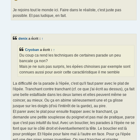
Je rejoins tout le monde ici. Faire dans le réaliste, c'est juste pas
possible. Et pas ludique, en fait.
denix
a écrit :
↑
Cryoban
a écrit :
↑
Du coup ca rend les techniques de certaines parade un peu
bancale ça non?
Mais je ne suis pas surpris, les épées chinoises par exemple sont
connues aussi pour avoir cette caractéristique il me semble
La difficulté de la parade à l'épée, c'est qu'il faut parer avec le plat de
l'épée. Tranchant contre tranchant (cf. ce que j'ai écrit au dessus), ça fait
une belle estafilade dans les deux lames et elles peuvent même se
coincer, au mieux. Ou ça en abime sérieusement une et ça glisse
jusque sur les doigts (d'où l'intérêt de la garde), au pire.
Et parer avec le plat pour ensuite frapper avec le tranchant, ça
demande une petite souplesse du poignet et pas mal de pratique, parce
que c'est pas intuitif du tout. Avec un bouclier, les parades à l'épée ne se
font que sur le côté droit et éventuellement la tête. Le bouclier est là
pour protéger. Et l'épée pour faire mal à l'autre en face. Pour ça l'épée
est une des pires armes inventées. On peut trancher et planter,