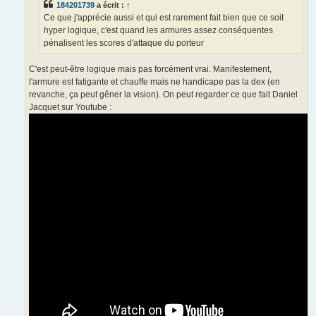
184201739
a écrit :
↑
Ce que j'apprécie aussi et qui est rarement fait bien que ce soit
hyper logique, c'est quand les armures assez conséquentes
pénalisent les scores d'attaque du porteur
C'est peut-être logique mais pas forcément vrai. Manifestement,
l'armure est fatigante et chauffe mais ne handicape pas la dex (en
revanche, ça peut gêner la vision). On peut regarder ce que fait Daniel
Jacquet sur Youtube :