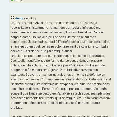
denix
a écrit :
↑
Je fais pas mal d'AMHE dans une de mes autres passions (la
reconstitution historique) et la manière dont cela a influencé ma
résolution des combats en parties est plutôt sur l'initiative. Dans un
corps-à-corps, l'initiative a peu de sens. Je me base sur mon
expérience. Je combats surtout à l'épée/bouclier et à la lance/bouclier,
en mêlée ou en duel. Je laisse volontairement de côté ici le combat à
cheval ou à distance que j'ai pratiqué aussi.
Bref, tout ça pour dire que oui, la technique, le souffle, l'endurance,
éventuellement l'allonge de l'arme (lance contre dague) font une
différence. Mais dans un combat, y a pas d'initiative. Tout le monde
bouge en même temps et s'ajuste. Pire, l'initiative n'est pas un
avantage. Souvent, on se tourne autour ou on ferme sa défense en
attendant l'occasion. Comme dans un combat de boxe. Celui qui prend
l'initiative prend juste l'initiative de s'exposer, d'ouvrir une brèche dans
son cône de défense. Perso, je n'attaque pas ou rarement. J'attends
souvent que l'autre se découvre, j'analyse sa technique, ses habitudes,
ses enchaînements récurrents, qu'il se fatigue, etc. Et souvent les deux
frappent en même temps, c'est du réflexe câblé par une longue
pratique.