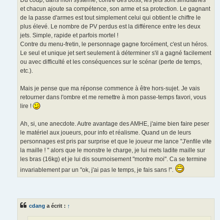
Du coup, dans mon système, contre des boss, les jets sont simultanés
et chacun ajoute sa compétence, son arme et sa protection. Le gagnant
de la passe d'armes est tout simplement celui qui obtient le chiffre le
plus élevé. Le nombre de PV perdus est la différence entre les deux
jets. Simple, rapide et parfois mortel !
Contre du menu-fretin, le personnage gagne forcément, c'est un héros.
Le seul et unique jet sert seulement à déterminer s'il a gagné facilement
ou avec difficulté et les conséquences sur le scénar (perte de temps,
etc.).
Mais je pense que ma réponse commence à être hors-sujet. Je vais
retourner dans l'ombre et me remettre à mon passe-temps favori, vous
lire !
Ah, si, une anecdote. Autre avantage des AMHE, j'aime bien faire peser
le matériel aux joueurs, pour info et réalisme. Quand un de leurs
personnages est pris par surprise et que le joueur me lance "J'enfile vite
la maille ! " alors que le monstre le charge, je lui mets ladite maille sur
les bras (16kg) et je lui dis sournoisement "montre moi". Ca se termine
invariablement par un "ok, j'ai pas le temps, je fais sans !".
cdang
a écrit :
↑