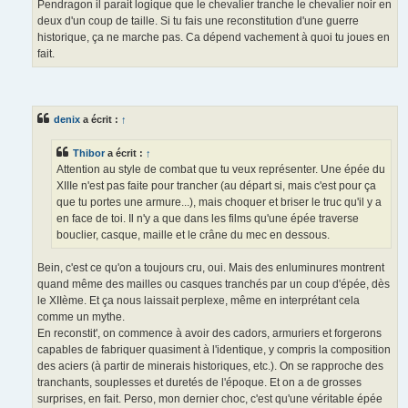
Pendragon il parait logique que le chevalier tranche le chevalier noir en
deux d'un coup de taille. Si tu fais une reconstitution d'une guerre
historique, ça ne marche pas. Ca dépend vachement à quoi tu joues en
fait.
denix
a écrit :
↑
Thibor
a écrit :
↑
Attention au style de combat que tu veux représenter. Une épée du
XIIIe n'est pas faite pour trancher (au départ si, mais c'est pour ça
que tu portes une armure...), mais choquer et briser le truc qu'il y a
en face de toi. Il n'y a que dans les films qu'une épée traverse
bouclier, casque, maille et le crâne du mec en dessous.
Bein, c'est ce qu'on a toujours cru, oui. Mais des enluminures montrent
quand même des mailles ou casques tranchés par un coup d'épée, dès
le XIIème. Et ça nous laissait perplexe, même en interprétant cela
comme un mythe.
En reconstit', on commence à avoir des cadors, armuriers et forgerons
capables de fabriquer quasiment à l'identique, y compris la composition
des aciers (à partir de minerais historiques, etc.). On se rapproche des
tranchants, souplesses et duretés de l'époque. Et on a de grosses
surprises, en fait. Perso, mon dernier choc, c'est qu'une véritable épée