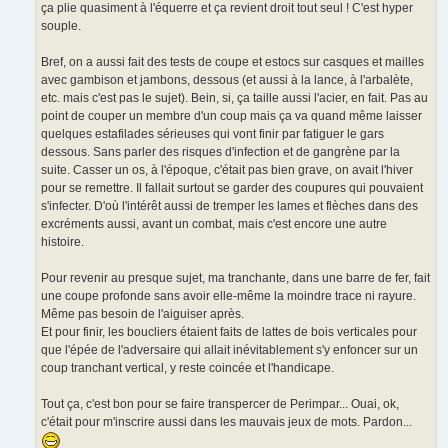
ça plie quasiment à l'équerre et ça revient droit tout seul ! C'est hyper
souple.
Bref, on a aussi fait des tests de coupe et estocs sur casques et mailles
avec gambison et jambons, dessous (et aussi à la lance, à l'arbalète,
etc. mais c'est pas le sujet). Bein, si, ça taille aussi l'acier, en fait. Pas au
point de couper un membre d'un coup mais ça va quand même laisser
quelques estafilades sérieuses qui vont finir par fatiguer le gars
dessous. Sans parler des risques d'infection et de gangrène par la
suite. Casser un os, à l'époque, c'était pas bien grave, on avait l'hiver
pour se remettre. Il fallait surtout se garder des coupures qui pouvaient
s'infecter. D'où l'intérêt aussi de tremper les lames et flèches dans des
excréments aussi, avant un combat, mais c'est encore une autre
histoire.
Pour revenir au presque sujet, ma tranchante, dans une barre de fer, fait
une coupe profonde sans avoir elle-même la moindre trace ni rayure.
Même pas besoin de l'aiguiser après.
Et pour finir, les boucliers étaient faits de lattes de bois verticales pour
que l'épée de l'adversaire qui allait inévitablement s'y enfoncer sur un
coup tranchant vertical, y reste coincée et l'handicape.
Tout ça, c'est bon pour se faire transpercer de Perimpar... Ouai, ok,
c'était pour m'inscrire aussi dans les mauvais jeux de mots. Pardon...