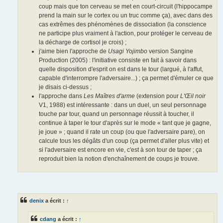
coup mais que ton cerveau se met en court-circuit (l'hippocampe
prend la main sur le cortex ou un truc comme ça), avec dans des
cas extrêmes des phénomènes de dissociation (la conscience
ne participe plus vraiment à l'action, pour protéger le cerveau de
la décharge de cortisol je crois) ;
j'aime bien l'approche de
Usagi Yojimbo
version Sangine
Production (2005) : l'initiative consiste en fait à savoir dans
quelle disposition d'esprit on est dans le tour (largué, à l'affut,
capable d'interrompre l'adversaire...) ; ça permet d'émuler ce que
je disais ci-dessus ;
l'approche dans
Les Maîtres d'arme
(extension pour
L'Œil noir
V1, 1988) est intéressante : dans un duel, un seul personnage
touche par tour, quand un personnage réussit à toucher, il
continue à taper le tour d'après sur le mode « tant que je gagne,
je joue » ; quand il rate un coup (ou que l'adversaire pare), on
calcule tous les dégâts d'un coup (ça permet d'aller plus vite) et
si l'adversaire est encore en vie, c'est à son tour de taper ; ça
reproduit bien la notion d'enchaînement de coups je trouve.
denix
a écrit :
↑
cdang
a écrit :
↑