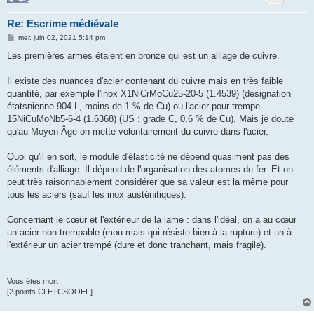
Re: Escrime médiévale
M
mer. juin 02, 2021 5:14 pm
e
s
Les premières armes étaient en bronze qui est un alliage de cuivre.
s
a
g
Il existe des nuances d'acier contenant du cuivre mais en très faible
e
quantité, par exemple l'inox X1NiCrMoCu25-20-5 (1.4539) (désignation
étatsnienne 904 L, moins de 1 % de Cu) ou l'acier pour trempe
15NiCuMoNb5-6-4 (1.6368) (US : grade C, 0,6 % de Cu). Mais je doute
qu'au Moyen-Âge on mette volontairement du cuivre dans l'acier.
Quoi qu'il en soit, le module d'élasticité ne dépend quasiment pas des
éléments d'alliage. Il dépend de l'organisation des atomes de fer. Et on
peut très raisonnablement considérer que sa valeur est la même pour
tous les aciers (sauf les inox austénitiques).
Concernant le cœur et l'extérieur de la lame : dans l'idéal, on a au cœur
un acier non trempable (mou mais qui résiste bien à la rupture) et un à
l'extérieur un acier trempé (dure et donc tranchant, mais fragile).
--
Vous êtes mort
[2 points CLETCSOOEF]