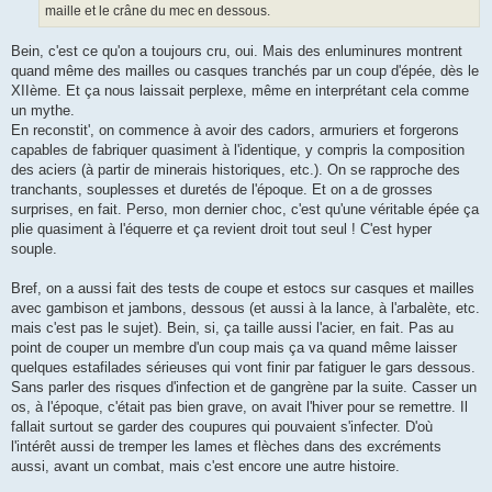
maille et le crâne du mec en dessous.
Bein, c'est ce qu'on a toujours cru, oui. Mais des enluminures montrent
quand même des mailles ou casques tranchés par un coup d'épée, dès le
XIIème. Et ça nous laissait perplexe, même en interprétant cela comme
un mythe.
En reconstit', on commence à avoir des cadors, armuriers et forgerons
capables de fabriquer quasiment à l'identique, y compris la composition
des aciers (à partir de minerais historiques, etc.). On se rapproche des
tranchants, souplesses et duretés de l'époque. Et on a de grosses
surprises, en fait. Perso, mon dernier choc, c'est qu'une véritable épée ça
plie quasiment à l'équerre et ça revient droit tout seul ! C'est hyper
souple.
Bref, on a aussi fait des tests de coupe et estocs sur casques et mailles
avec gambison et jambons, dessous (et aussi à la lance, à l'arbalète, etc.
mais c'est pas le sujet). Bein, si, ça taille aussi l'acier, en fait. Pas au
point de couper un membre d'un coup mais ça va quand même laisser
quelques estafilades sérieuses qui vont finir par fatiguer le gars dessous.
Sans parler des risques d'infection et de gangrène par la suite. Casser un
os, à l'époque, c'était pas bien grave, on avait l'hiver pour se remettre. Il
fallait surtout se garder des coupures qui pouvaient s'infecter. D'où
l'intérêt aussi de tremper les lames et flèches dans des excréments
aussi, avant un combat, mais c'est encore une autre histoire.