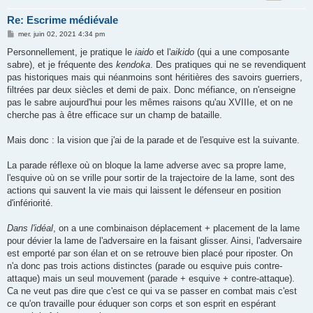
Re: Escrime médiévale
M
mer. juin 02, 2021 4:34 pm
e
s
Personnellement, je pratique le
iaido
et l'
aikido
(qui a une composante
s
sabre), et je fréquente des
kendoka
. Des pratiques qui ne se revendiquent
a
g
pas historiques mais qui néanmoins sont héritières des savoirs guerriers,
e
filtrées par deux siècles et demi de paix. Donc méfiance, on n'enseigne
pas le sabre aujourd'hui pour les mêmes raisons qu'au XVIIIe, et on ne
cherche pas à être efficace sur un champ de bataille.
Mais donc : la vision que j'ai de la parade et de l'esquive est la suivante.
La parade réflexe où on bloque la lame adverse avec sa propre lame,
l'esquive où on se vrille pour sortir de la trajectoire de la lame, sont des
actions qui sauvent la vie mais qui laissent le défenseur en position
d'infériorité.
Dans l'idéal
, on a une combinaison déplacement + placement de la lame
pour dévier la lame de l'adversaire en la faisant glisser. Ainsi, l'adversaire
est emporté par son élan et on se retrouve bien placé pour riposter. On
n'a donc pas trois actions distinctes (parade ou esquive puis contre-
attaque) mais un seul mouvement (parade + esquive + contre-attaque).
Ca ne veut pas dire que c'est ce qui va se passer en combat mais c'est
ce qu'on travaille pour éduquer son corps et son esprit en espérant