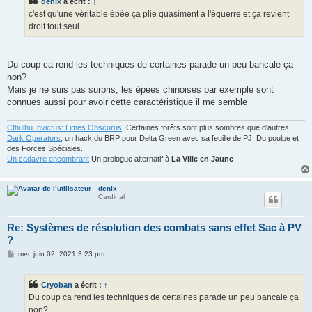
denix
a écrit :
↑
a
g
c'est qu'une véritable épée ça plie quasiment à l'équerre et ça revient
e
droit tout seul
Du coup ca rend les techniques de certaines parade un peu bancale ça
non?
Mais je ne suis pas surpris, les épées chinoises par exemple sont
connues aussi pour avoir cette caractéristique il me semble
Cthulhu Invictus: Limes Obscurus
. Certaines forêts sont plus sombres que d'autres
Dark Operators
, un hack du BRP pour Delta Green avec sa feuille de PJ. Du poulpe et
des Forces Spéciales.
Un cadavre encombrant
Un prologue alternatif à
La Ville en Jaune
denix
Cardinal
Re: Systèmes de résolution des combats sans effet Sac à PV
?
M
mer. juin 02, 2021 3:23 pm
e
s
s
Cryoban
a écrit :
↑
a
g
Du coup ca rend les techniques de certaines parade un peu bancale ça
e
non?