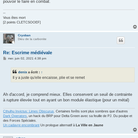
pouvoir le faire en combat.
--
Vous êtes mort
[2 points CLETCSOOEF]
Cryoban
Dieu de la carbonite
Re: Escrime médiévale
M
mer. juin 02, 2021 4:38 pm
e
s
s
denix
a écrit :
↑
a
g
Il y a juste qu'elle encaisse, plie et se remet
e
Ah d'accord, je comprend mieux. Elles conservent un seuil de contrainte
à rupture élevée tout en ayant un bon module élastique (pour un métal)
Cthulhu Invictus: Limes Obscurus
. Certaines forêts sont plus sombres que d'autres
Dark Operators
, un hack du BRP pour Delta Green avec sa feuille de PJ. Du poulpe et
des Forces Spéciales.
Un cadavre encombrant
Un prologue alternatif à
La Ville en Jaune