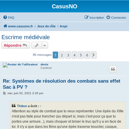
CasusNO
FAQ
Inscription
Connexion
www.casusno.fr
Jeux de rôle
Inspi
Escrime médiévale
Répondre
1
2
3
4
5
6
Suivant
86 messages
denix
Cardinal
Re: Systèmes de résolution des combats sans effet
Sac à PV ?
M
mer. juin 02, 2021 2:29 pm
e
s
s
Thibor
a écrit :
↑
a
g
Attention au style de combat que tu veux représenter. Une épée du XIIIe
e
n'est pas faite pour trancher (au départ si, mais c'est pour ça que tu
portes une armure...), mais choquer et briser le truc qu'il y a en face de
toi. Il n'y a que dans les films qu'une épée traverse bouclier, casque,