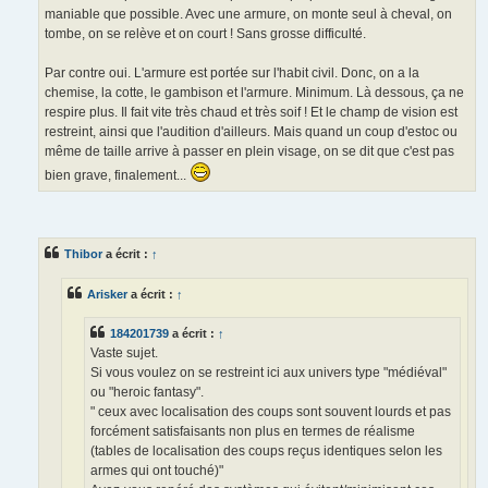
maniable que possible. Avec une armure, on monte seul à cheval, on
tombe, on se relève et on court ! Sans grosse difficulté.
Par contre oui. L'armure est portée sur l'habit civil. Donc, on a la
chemise, la cotte, le gambison et l'armure. Minimum. Là dessous, ça ne
respire plus. Il fait vite très chaud et très soif ! Et le champ de vision est
restreint, ainsi que l'audition d'ailleurs. Mais quand un coup d'estoc ou
même de taille arrive à passer en plein visage, on se dit que c'est pas
bien grave, finalement...
Thibor
a écrit :
↑
Arisker
a écrit :
↑
184201739
a écrit :
↑
Vaste sujet.
Si vous voulez on se restreint ici aux univers type "médiéval"
ou "heroic fantasy".
" ceux avec localisation des coups sont souvent lourds et pas
forcément satisfaisants non plus en termes de réalisme
(tables de localisation des coups reçus identiques selon les
armes qui ont touché)"