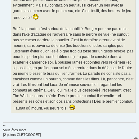
évidemment. Mais au contact, on peut aussi crever un oeil avec la
garde, assommer avec le pommeau, etc. C'est festif, des heures de jeu
renouvelé !
Bref, la parade, c'est surtout de la mobilité. Bouger pour ne pas rester
dans l'axe d'attaque de l'adversaire sans le perdre de vue (ne surtout
pas se cacher derrière le bouclier. C'est la dernière erreur avant de
mourir), sans ouvrir sa défense (les boucliers ont des sangles pour
justement éviter qu'on les éloigne trop du torse sur un geste reflexe, pas
pour les porter plus confortablement). La parade consiste donc à
écarter le danger de soi, à pousser lames et pointes vers l'extérieur (et
si possible, en profiter pour soi même rentrer dans la défense de l'autre
ou même blesser le bras qui tient l'arme). La parade ne consiste pas à
encaisser comme un bourrin, comme dans les films. Là, par contre, c'est
vrai. Les films ont tout faux. Je m'amuse souvent en regardant les
combats au cinéma. Celui qui m'a le plus désespéré, récemment, c'est
The Witcher, dans la série. Dès le premier combat il virevolte... et
présente ses côtes et son dos sans protections ! Dès le premier combat,
il aurait dû mourir. Plusieurs fois !
--
Vous êtes mort
[2 points CLETCSOOEF]