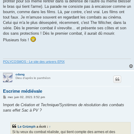
profiter pour soi même rentrer dans la défense de l'autre ou même blesser
le bras qui tient l'arme). La parade ne consiste pas à encaisser comme un
bourrin, comme dans les films. Là, par contre, c'est vrai. Les films ont
tout faux. Je m'amuse souvent en regardant les combats au cinéma.
Celui qui m'a le plus désespéré, récemment, c'est The Witcher, dans la
série. Dès le premier combat il virevolte... et présente ses côtes et son
dos sans protections ! Dès le premier combat, il aurait dû mourir.
Plusieurs fois !
POLYCOSMOS - Le site des univers EPIX
cdang
Dieu d'après le panthéon
Escrime médiévale
M
mer. juin 02, 2021 3:52 pm
e
s
Import de
Création et Technique/Systèmes de résolution des combats
s
sans effet Sac à PV ?
a
g
e
Le Grümph
a écrit :
↑
Si tu veux du combat réaliste, qui tient compte des armes et des