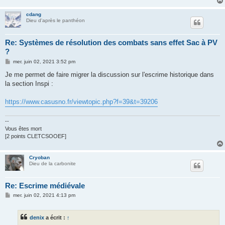
cdang
Dieu d'après le panthéon
Re: Systèmes de résolution des combats sans effet Sac à PV
?
M
mer. juin 02, 2021 3:52 pm
e
s
Je me permet de faire migrer la discussion sur l'escrime historique dans
s
la section Inspi :
a
g
e
https://www.casusno.fr/viewtopic.php?f=39&t=39206
--
Vous êtes mort
[2 points CLETCSOOEF]
Cryoban
Dieu de la carbonite
Re: Escrime médiévale
M
mer. juin 02, 2021 4:13 pm
e
s
s
denix
a écrit :
↑
a
g