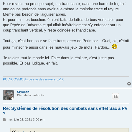
Pour revenir au presque sujet, ma tranchante, dans une barre de fer, fait
une coupe profonde sans avoir elle-même la moindre trace ni rayure.
Même pas besoin de l'aiguiser après.
Et pour finir, les boucliers étaient faits de lattes de bois verticales pour
que l'épée de l'adversaire qui allait inévitablement s'y enfoncer sur un
coup tranchant vertical, y reste coincée et l'handicape.
Tout ça, c'est bon pour se faire transpercer de Perimpar... Ouai, ok, c'était
pour m'inscrire aussi dans les mauvais jeux de mots. Pardon...
Je rejoins tout le monde ici. Faire dans le réaliste, c'est juste pas
possible. Et pas ludique, en fait.
POLYCOSMOS - Le site des univers EPIX
Cryoban
Dieu de la carbonite
Re: Systèmes de résolution des combats sans effet Sac à PV
?
M
mer. juin 02, 2021 3:00 pm
e
s
s