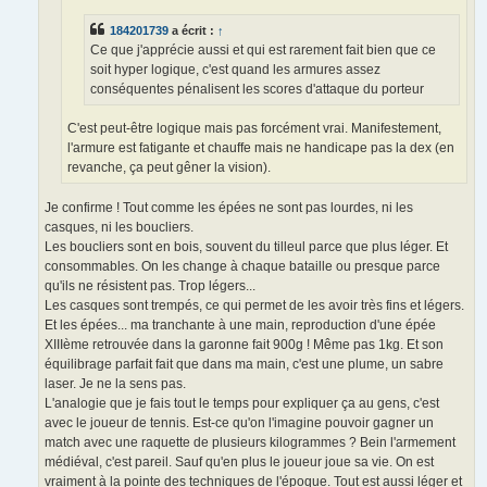
184201739
a écrit :
↑
Ce que j'apprécie aussi et qui est rarement fait bien que ce
soit hyper logique, c'est quand les armures assez
conséquentes pénalisent les scores d'attaque du porteur
C'est peut-être logique mais pas forcément vrai. Manifestement,
l'armure est fatigante et chauffe mais ne handicape pas la dex (en
revanche, ça peut gêner la vision).
Je confirme ! Tout comme les épées ne sont pas lourdes, ni les
casques, ni les boucliers.
Les boucliers sont en bois, souvent du tilleul parce que plus léger. Et
consommables. On les change à chaque bataille ou presque parce
qu'ils ne résistent pas. Trop légers...
Les casques sont trempés, ce qui permet de les avoir très fins et légers.
Et les épées... ma tranchante à une main, reproduction d'une épée
XIIIème retrouvée dans la garonne fait 900g ! Même pas 1kg. Et son
équilibrage parfait fait que dans ma main, c'est une plume, un sabre
laser. Je ne la sens pas.
L'analogie que je fais tout le temps pour expliquer ça au gens, c'est
avec le joueur de tennis. Est-ce qu'on l'imagine pouvoir gagner un
match avec une raquette de plusieurs kilogrammes ? Bein l'armement
médiéval, c'est pareil. Sauf qu'en plus le joueur joue sa vie. On est
vraiment à la pointe des techniques de l'époque. Tout est aussi léger et