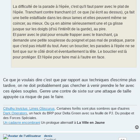
e
La difficulté de la parade à l'épée, c'est qu'il faut parer avec le plat de
l'épée. Tranchant contre tranchant (cf. ce que j'ai écrit au dessus), ça fait
une belle estafilade dans les deux lames et elles peuvent même se
coincer, au mieux. Ou ça en abime sérieusement une et ça glisse
jusque sur les doigts (d'où l'intérêt de la garde), au pire.
Et parer avec le plat pour ensuite frapper avec le tranchant, ça
demande une petite souplesse du poignet et pas mal de pratique, parce
que c'est pas intuitif du tout. Avec un bouclier, les parades à l'épée ne se
font que sur le côté droit et éventuellement la tête. Le bouclier est là
pour protéger. Et l'épée pour faire mal à l'autre en face.
Ce que je voulais dire c'est que par rapport aux techniques d'escrime plus
tardive, on ne doit probablement pas chercher à venir prendre le fer avec
ces épées souples. Genre une contre de sixte sur une attaque de taille
appuyée ca risque de pas le faire.
Cthulhu Invictus: Limes Obscurus
. Certaines forêts sont plus sombres que d'autres
Dark Operators
, un hack du BRP pour Delta Green avec sa feuille de PJ. Du poulpe et
des Forces Spéciales.
Un cadavre encombrant
Un prologue alternatif à
La Ville en Jaune
denix
Cardinal