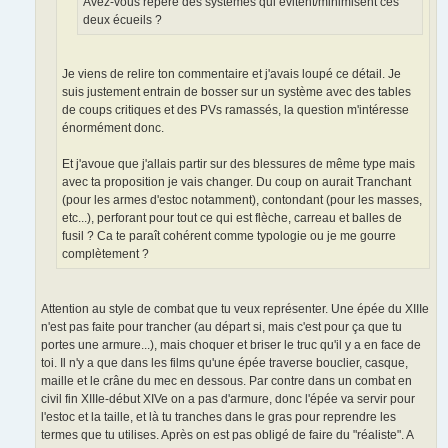
Avez-vous repéré des systèmes qui évitent/minimisent ces
deux écueils ?
Je viens de relire ton commentaire et j'avais loupé ce détail. Je
suis justement entrain de bosser sur un système avec des tables
de coups critiques et des PVs ramassés, la question m'intéresse
énormément donc.
Et j'avoue que j'allais partir sur des blessures de même type mais
avec ta proposition je vais changer. Du coup on aurait Tranchant
(pour les armes d'estoc notamment), contondant (pour les masses,
etc...), perforant pour tout ce qui est flèche, carreau et balles de
fusil ? Ca te paraît cohérent comme typologie ou je me gourre
complètement ?
Attention au style de combat que tu veux représenter. Une épée du XIIIe
n'est pas faite pour trancher (au départ si, mais c'est pour ça que tu
portes une armure...), mais choquer et briser le truc qu'il y a en face de
toi. Il n'y a que dans les films qu'une épée traverse bouclier, casque,
maille et le crâne du mec en dessous. Par contre dans un combat en
civil fin XIIIe-début XIVe on a pas d'armure, donc l'épée va servir pour
l'estoc et la taille, et là tu tranches dans le gras pour reprendre les
termes que tu utilises. Après on est pas obligé de faire du "réaliste". A