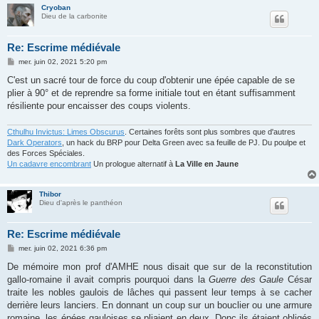
Cryoban
Dieu de la carbonite
Re: Escrime médiévale
M
mer. juin 02, 2021 5:20 pm
e
s
C'est un sacré tour de force du coup d'obtenir une épée capable de se
s
plier à 90° et de reprendre sa forme initiale tout en étant suffisamment
a
g
résiliente pour encaisser des coups violents.
e
Cthulhu Invictus: Limes Obscurus
. Certaines forêts sont plus sombres que d'autres
Dark Operators
, un hack du BRP pour Delta Green avec sa feuille de PJ. Du poulpe et
des Forces Spéciales.
Un cadavre encombrant
Un prologue alternatif à
La Ville en Jaune
Thibor
Dieu d'après le panthéon
Re: Escrime médiévale
M
mer. juin 02, 2021 6:36 pm
e
s
De mémoire mon prof d'AMHE nous disait que sur de la reconstitution
s
gallo-romaine il avait compris pourquoi dans la
Guerre des Gaule
César
a
g
traite les nobles gaulois de lâches qui passent leur temps à se cacher
e
derrière leurs lanciers. En donnant un coup sur un bouclier ou une armure
romaine, les épées gauloises se pliaient en deux. Donc ils étaient obligés