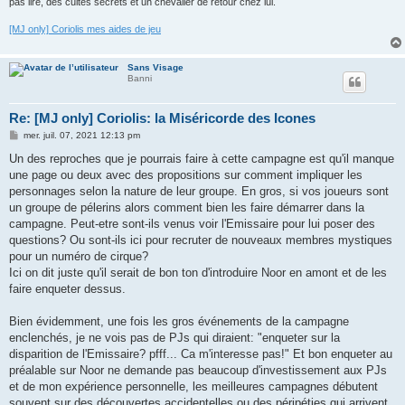
pas lire, des cultes secrets et un chevalier de retour chez lui.
[MJ only] Coriolis mes aides de jeu
Sans Visage
Banni
Re: [MJ only] Coriolis: la Miséricorde des Icones
M
mer. juil. 07, 2021 12:13 pm
e
s
Un des reproches que je pourrais faire à cette campagne est qu'il manque
s
une page ou deux avec des propositions sur comment impliquer les
a
g
personnages selon la nature de leur groupe. En gros, si vos joueurs sont
e
un groupe de pélerins alors comment bien les faire démarrer dans la
campagne. Peut-etre sont-ils venus voir l'Emissaire pour lui poser des
questions? Ou sont-ils ici pour recruter de nouveaux membres mystiques
pour un numéro de cirque?
Ici on dit juste qu'il serait de bon ton d'introduire Noor en amont et de les
faire enqueter dessus.
Bien évidemment, une fois les gros événements de la campagne
enclenchés, je ne vois pas de PJs qui diraient: "enqueter sur la
disparition de l'Emissaire? pfff... Ca m'interesse pas!" Et bon enqueter au
préalable sur Noor ne demande pas beaucoup d'investissement aux PJs
et de mon expérience personnelle, les meilleures campagnes débutent
souvent sur des découvertes accidentelles ou des péripéties qui arrivent