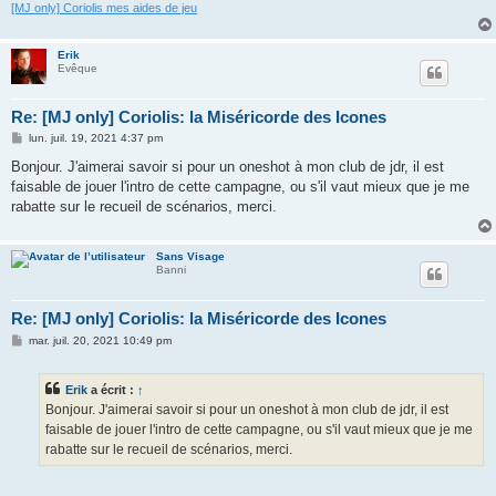
[MJ only] Coriolis mes aides de jeu
Erik
Evêque
Re: [MJ only] Coriolis: la Miséricorde des Icones
M
lun. juil. 19, 2021 4:37 pm
e
s
Bonjour. J'aimerai savoir si pour un oneshot à mon club de jdr, il est
s
faisable de jouer l'intro de cette campagne, ou s'il vaut mieux que je me
a
g
rabatte sur le recueil de scénarios, merci.
e
Sans Visage
Banni
Re: [MJ only] Coriolis: la Miséricorde des Icones
M
mar. juil. 20, 2021 10:49 pm
e
s
s
Erik
a écrit :
↑
a
g
Bonjour. J'aimerai savoir si pour un oneshot à mon club de jdr, il est
e
faisable de jouer l'intro de cette campagne, ou s'il vaut mieux que je me
rabatte sur le recueil de scénarios, merci.