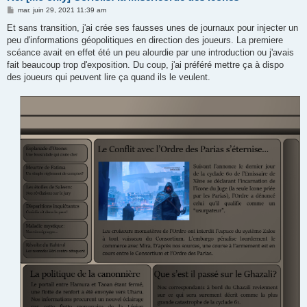
M
mar. juin 29, 2021 11:39 am
e
s
Et sans transition, j'ai crée ses fausses unes de journaux pour injecter un
s
peu d'informations géopolitiques en direction des joueurs. La premiere
a
g
scéance avait en effet été un peu alourdie par une introduction ou j'avais
e
fait beaucoup trop d'exposition. Du coup, j'ai préféré mettre ça à dispo
des joueurs qui peuvent lire ça quand ils le veulent.