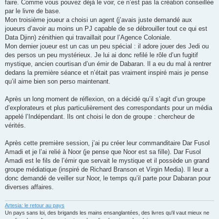
faire. Comme vous pouvez déjà le voir, ce n’est pas la création conseillée
par le livre de base.
Mon troisième joueur a choisi un agent (j’avais juste demandé aux
joueurs d’avoir au moins un PJ capable de se débrouiller tout ce qui est
Data Djinn) zénithien qui travaillait pour l’Agence Coloniale.
Mon dernier joueur est un cas un peu spécial : il adore jouer des Jedi ou
des persos un peu mystérieux. Je lui ai donc refilé le rôle d’un fugitif
mystique, ancien courtisan d’un émir de Dabaran. Il a eu du mal à rentrer
dedans la première séance et n’était pas vraiment inspiré mais je pense
qu’il aime bien son perso maintenant.
Après un long moment de réflexion, on a décidé qu’il s’agit d’un groupe
d’explorateurs et plus particulièrement des correspondants pour un média
appelé l’Indépendant. Ils ont choisi le don de groupe : chercheur de
vérités.
Après cette première session, j’ai pu créer leur commanditaire Dar Fusol
Amadi et je l’ai relié à Noor (je pense que Noor est sa fille). Dar Fusol
Amadi est le fils de l’émir que servait le mystique et il possède un grand
groupe médiatique (inspiré de Richard Branson et Virgin Media). Il leur a
donc demandé de veiller sur Noor, le temps qu’il parte pour Dabaran pour
diverses affaires.
Artesia: le retour au pays
Un pays sans loi, des brigands les mains ensanglantées, des livres qu'il vaut mieux ne