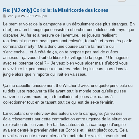
Re: [MJ only] Coriolis: la Miséricorde des Icones
M
ven. juin 25, 2021 2:09 pm
e
s
Le premier volet de la campagne a un déroulement des plus étranges. En
s
effet, on a un fil rouge qui consiste à chercher une adolescente mystique
a
g
disparue. Au fur et à mesure de l’aventure, les joueurs réalisent
e
rapidement que ces mystiques sont enlevés, torturés et exécutés par le
commando martyr. On a donc une course contre la montre qui
s’enclenche… et à côté de ça, on te propose pas mal de quêtes
annexes : ça vous dirait de libérer tel village de la pègre ? On négocie
avec tel potentat local ? « Je veux bien vous aider mais d’abord vous
devez tuer tel personnage » et autres treks de plusieurs jours dans la
jungle alors que n’importe qui irait en vaisseau.
Ça me rappelle furieusement the Witcher 3 avec une quête principale ou
tu dois juste retrouver ta fille avant tout le monde pour qu’elle puisse
sauver l’univers mais toi, tu te ballades et joues aux cartes à
collectionner tout en te tapant tout ce qui est de sexe féminin.
En écoutant une interview des auteurs de la campagne, j’ai eu des
éclaircissements sur cette contradiction entre urgence de la situation et
exploration de l’univers. En fait les auteurs de la campagne d’origine
avaient centré le premier volet sur Coriolis et il était plutôt court. Cela
devait sans doute ressembler au 1er acte du 1er volet. Lorsqu’ils ont