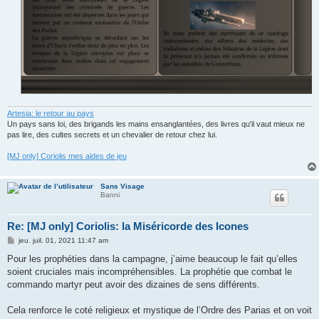
Artesia: le retour au pays
Un pays sans loi, des brigands les mains ensanglantées, des livres qu'il vaut mieux ne
pas lire, des cultes secrets et un chevalier de retour chez lui.
[MJ only] Coriolis mes aides de jeu
Sans Visage
Banni
Re: [MJ only] Coriolis: la Miséricorde des Icones
M
jeu. juil. 01, 2021 11:47 am
e
s
Pour les prophéties dans la campagne, j’aime beaucoup le fait qu’elles
s
soient cruciales mais incompréhensibles. La prophétie que combat le
a
g
commando martyr peut avoir des dizaines de sens différents.
e
Cela renforce le coté religieux et mystique de l’Ordre des Parias et on voit