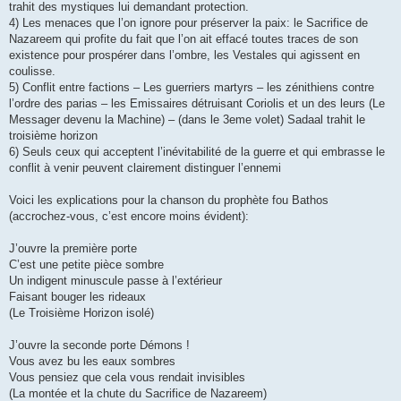
trahit des mystiques lui demandant protection.
4) Les menaces que l’on ignore pour préserver la paix: le Sacrifice de
Nazareem qui profite du fait que l’on ait effacé toutes traces de son
existence pour prospérer dans l’ombre, les Vestales qui agissent en
coulisse.
5) Conflit entre factions – Les guerriers martyrs – les zénithiens contre
l’ordre des parias – les Emissaires détruisant Coriolis et un des leurs (Le
Messager devenu la Machine) – (dans le 3eme volet) Sadaal trahit le
troisième horizon
6) Seuls ceux qui acceptent l’inévitabilité de la guerre et qui embrasse le
conflit à venir peuvent clairement distinguer l’ennemi
Voici les explications pour la chanson du prophète fou Bathos
(accrochez-vous, c’est encore moins évident):
J’ouvre la première porte
C’est une petite pièce sombre
Un indigent minuscule passe à l’extérieur
Faisant bouger les rideaux
(Le Troisième Horizon isolé)
J’ouvre la seconde porte Démons !
Vous avez bu les eaux sombres
Vous pensiez que cela vous rendait invisibles
(La montée et la chute du Sacrifice de Nazareem)