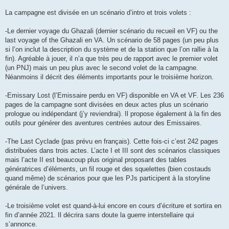
La campagne est divisée en un scénario d’intro et trois volets :
-Le dernier voyage du Ghazali (dernier scénario du recueil en VF) ou the
last voyage of the Ghazali en VA. Un scénario de 58 pages (un peu plus
si l’on inclut la description du système et de la station que l’on rallie à la
fin). Agréable à jouer, il n’a que très peu de rapport avec le premier volet
(un PNJ) mais un peu plus avec le second volet de la campagne.
Néanmoins il décrit des éléments importants pour le troisième horizon.
-Emissary Lost (l’Emissaire perdu en VF) disponible en VA et VF. Les 236
pages de la campagne sont divisées en deux actes plus un scénario
prologue ou indépendant (j’y reviendrai). Il propose également à la fin des
outils pour générer des aventures centrées autour des Emissaires.
-The Last Cyclade (pas prévu en français). Cette fois-ci c’est 242 pages
distribuées dans trois actes. L’acte I et III sont des scénarios classiques
mais l’acte II est beaucoup plus original proposant des tables
génératrices d’éléments, un fil rouge et des squelettes (bien costauds
quand même) de scénarios pour que les PJs participent à la storyline
générale de l’univers.
-Le troisième volet est quand-à-lui encore en cours d’écriture et sortira en
fin d’année 2021. Il décrira sans doute la guerre interstellaire qui
s’annonce.