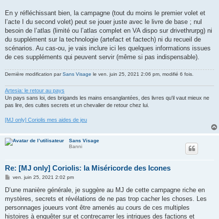
En y réfléchissant bien, la campagne (tout du moins le premier volet et
l’acte I du second volet) peut se jouer juste avec le livre de base ; nul
besoin de l’atlas (limité ou l’atlas complet en VA dispo sur drivethrurpg) ni
du supplément sur la technologie (artefact et factech) ni du recueil de
scénarios. Au cas-ou, je vais inclure ici les quelques informations issues
de ces suppléments qui peuvent servir (même si pas indispensable).
Dernière modification par
Sans Visage
le ven. juin 25, 2021 2:06 pm, modifié 6 fois.
Artesia: le retour au pays
Un pays sans loi, des brigands les mains ensanglantées, des livres qu'il vaut mieux ne
pas lire, des cultes secrets et un chevalier de retour chez lui.
[MJ only] Coriolis mes aides de jeu
Sans Visage
Banni
Re: [MJ only] Coriolis: la Miséricorde des Icones
M
ven. juin 25, 2021 2:02 pm
e
s
D’une manière générale, je suggère au MJ de cette campagne riche en
s
mystères, secrets et révélations de ne pas trop cacher les choses. Les
a
g
personnages joueurs vont être amenés au cours de ces multiples
e
histoires à enquêter sur et contrecarrer les intrigues des factions et