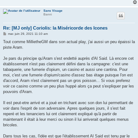
Sans Visage
Banni
Re: [MJ only] Coriolis: la Miséricorde des Icones
M
mar. juin 29, 2021 11:10 am
e
s
Tout comme MillietheGM dans son actual play, j'ai aussi un peu épaissi la
s
piste Aram.
a
g
e
Je pars du principe qu'Aram s'est endetté auprès d'Al Said. Là encore cet
établissement n'est pas clairement défini dans la campagne: c'est une
tabaquerie, une fumerie d'opium, un casino et aussi une cantina. Pour
moi, c'est une fumerie d'opium/casino d'assez bas étage puisque l'on est
d'accord, Aram n'est clairement pas un gros poisson... Si vous preferez
voir ce casino comme un peu plus huppé alors ça peut s'expliquer par les
pouvoirs d'Aram.
Il est peut-etre arrivé et a joué en trichant avec son don lui permettant de
voir dans l'esprit de son adversaire. Apres quelques jours, il s'est fait
reperé et les tenanciers lui ont clairement expliqué qu'à partir de
maintenant il était à leur merci ou sinon il lui arriverait quelques menus
bricoles.
Dans tous les cas, l'idée est que l'établissement Al Said est tenu par le