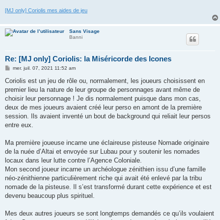
[MJ only] Coriolis mes aides de jeu
Sans Visage
Banni
Re: [MJ only] Coriolis: la Miséricorde des Icones
M
mer. juil. 07, 2021 11:52 am
e
s
Coriolis est un jeu de rôle ou, normalement, les joueurs choisissent en
s
premier lieu la nature de leur groupe de personnages avant même de
a
g
choisir leur personnage ! Je dis normalement puisque dans mon cas,
e
deux de mes joueurs avaient créé leur perso en amont de la première
session. Ils avaient inventé un bout de background qui reliait leur persos
entre eux.
Ma première joueuse incarne une éclaireuse pisteuse Nomade originaire
de la nuée d’Altai et envoyée sur Lubau pour y soutenir les nomades
locaux dans leur lutte contre l’Agence Coloniale.
Mon second joueur incarne un archéologue zénithien issu d’une famille
néo-zénithienne particulièrement riche qui avait été enlevé par la tribu
nomade de la pisteuse. Il s’est transformé durant cette expérience et est
devenu beaucoup plus spirituel.
Mes deux autres joueurs se sont longtemps demandés ce qu’ils voulaient