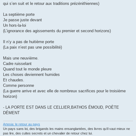
qui s’en suit et le retour aux traditions prézénithiennes)
La septième porte
Je passe juste devant
Un hors-la-loi
(L’ignorance des agissements du premier et second horizons)
Il n’y a pas de huitième porte
(La paix n’est pas une possibilité)
Mais une neuvième.
Cadre ruisselant
Quand tout le monde pleure
Les choses deviennent humides
Et chaudes.
Comme personne
(La guerre arrive et avec elle de nombreux sacrifices pour le troisième
horizon)
- LA PORTE EST DANS LE CELLIER,BATHOS ÉMOUD, POÈTE
DÉMENT
Artesia: le retour au pays
Un pays sans loi, des brigands les mains ensanglantées, des livres qu'il vaut mieux ne
pas lire, des cultes secrets et un chevalier de retour chez lui.