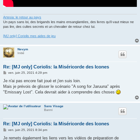
Artesia: le retour au pays
Un pays sans loi, des brigands les mains ensanglantées, des livres qu'il vaut mieux ne
pas lire, des cultes secrets et un chevalier de retour chez lui.
[MJ only] Coriolis mes aides de jeu
Nevym
Initié
Re: [MJ only] Coriolis: la Miséricorde des Icones
M
ven. juin 25, 2021 4:29 pm
e
s
Je n'ai pas encore fait joué et j'en suis loin.
s
Mais je prévois de glisser le scénario "A song for Jaruuna" après
a
g
"Emissary Lost". Cela devrait aider à comprendre des choses
e
Sans Visage
Banni
Re: [MJ only] Coriolis: la Miséricorde des Icones
M
ven. juin 25, 2021 8:34 pm
e
s
Je remets également les liens vers les vidéos de préparation de