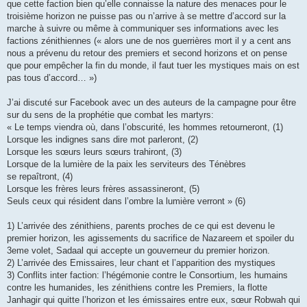
que cette faction bien qu’elle connaisse la nature des menaces pour le
troisième horizon ne puisse pas ou n’arrive à se mettre d’accord sur la
marche à suivre ou même à communiquer ses informations avec les
factions zénithiennes (« alors une de nos guerrières mort il y a cent ans
nous a prévenu du retour des premiers et second horizons et on pense
que pour empêcher la fin du monde, il faut tuer les mystiques mais on est
pas tous d’accord… »)
J’ai discuté sur Facebook avec un des auteurs de la campagne pour être
sur du sens de la prophétie que combat les martyrs:
« Le temps viendra où, dans l’obscurité, les hommes retourneront, (1)
Lorsque les indignes sans dire mot parleront, (2)
Lorsque les sœurs leurs sœurs trahiront, (3)
Lorsque de la lumière de la paix les serviteurs des Ténèbres
se repaîtront, (4)
Lorsque les frères leurs frères assassineront, (5)
Seuls ceux qui résident dans l’ombre la lumière verront » (6)
1) L’arrivée des zénithiens, parents proches de ce qui est devenu le
premier horizon, les agissements du sacrifice de Nazareem et spoiler du
3eme volet, Sadaal qui accepte un gouverneur du premier horizon.
2) L’arrivée des Emissaires, leur chant et l’apparition des mystiques
3) Conflits inter faction: l’hégémonie contre le Consortium, les humains
contre les humanides, les zénithiens contre les Premiers, la flotte
Janhagir qui quitte l’horizon et les émissaires entre eux, sœur Robwah qui