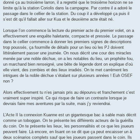
donné ça au troisième larron, il a regretté que le troisième horizon ne se
limite qu’à la station Coriolis dans la campagne. Par contre il a adoré le
passage dans le cellier de la station. Du coup il a développé ça puis il
s’est dit qu’il fallait aller sur Kua et le deuxième acte était né.
Lorsque l’on commence la lecture du premier acte du premier volet, on a
effectivement une enquête haletante, compacte et pressée. Le passage
dans le cellier commence à donner les premiers signes de descriptions
trop poussés, ça fourmille de détails pour un lieu où les PJ doivent
littéralement passer une journée. On nous décrit une cour des miracles
menée par une noble déchue, on a les notables du lieu, un prophète fou,
un marchand bien renseigné, une bête de légende dont on explique d’où
elle vient, des zombies et des lieux irradiés. On te met carrément les
intrigues de la noble déchue s’étalant sur plusieurs années ! Euh OSEF
non ?
Alors effectivement tu n’es jamais pris au dépourvu et franchement c’est
vraiment super inspiré. Ce qui risque de faire un contraste lorsque je
devrais faire mes aventures par la suite, mais j’y reviendrai.
L’Acte II la connexion Kuanne est un gigantesque bac à sable mais décrit
comme un toboggan. On te présente les différents acteurs de la guérilla
du coin. On te présente les lieux, les personnalités et ce que les joueurs
peuvent faire. Là encore, en lisant on se dit que ça peut encaisser un à
deux scénarios complets sauf que les joueurs passent dans le coin. Ils