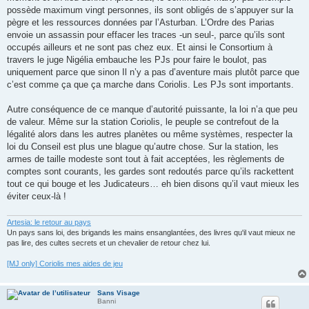
possède maximum vingt personnes, ils sont obligés de s’appuyer sur la
pègre et les ressources données par l’Asturban. L’Ordre des Parias
envoie un assassin pour effacer les traces -un seul-, parce qu’ils sont
occupés ailleurs et ne sont pas chez eux. Et ainsi le Consortium à
travers le juge Nigélia embauche les PJs pour faire le boulot, pas
uniquement parce que sinon Il n’y a pas d’aventure mais plutôt parce que
c’est comme ça que ça marche dans Coriolis. Les PJs sont importants.
Autre conséquence de ce manque d’autorité puissante, la loi n’a que peu
de valeur. Même sur la station Coriolis, le peuple se contrefout de la
légalité alors dans les autres planètes ou même systèmes, respecter la
loi du Conseil est plus une blague qu’autre chose. Sur la station, les
armes de taille modeste sont tout à fait acceptées, les règlements de
comptes sont courants, les gardes sont redoutés parce qu’ils rackettent
tout ce qui bouge et les Judicateurs… eh bien disons qu’il vaut mieux les
éviter ceux-là !
Artesia: le retour au pays
Un pays sans loi, des brigands les mains ensanglantées, des livres qu'il vaut mieux ne
pas lire, des cultes secrets et un chevalier de retour chez lui.
[MJ only] Coriolis mes aides de jeu
Sans Visage
Banni