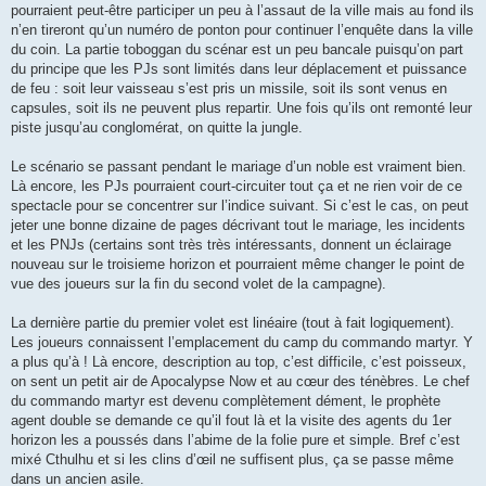
pourraient peut-être participer un peu à l’assaut de la ville mais au fond ils
n’en tireront qu’un numéro de ponton pour continuer l’enquête dans la ville
du coin. La partie toboggan du scénar est un peu bancale puisqu’on part
du principe que les PJs sont limités dans leur déplacement et puissance
de feu : soit leur vaisseau s’est pris un missile, soit ils sont venus en
capsules, soit ils ne peuvent plus repartir. Une fois qu’ils ont remonté leur
piste jusqu’au conglomérat, on quitte la jungle.
Le scénario se passant pendant le mariage d’un noble est vraiment bien.
Là encore, les PJs pourraient court-circuiter tout ça et ne rien voir de ce
spectacle pour se concentrer sur l’indice suivant. Si c’est le cas, on peut
jeter une bonne dizaine de pages décrivant tout le mariage, les incidents
et les PNJs (certains sont très très intéressants, donnent un éclairage
nouveau sur le troisieme horizon et pourraient même changer le point de
vue des joueurs sur la fin du second volet de la campagne).
La dernière partie du premier volet est linéaire (tout à fait logiquement).
Les joueurs connaissent l’emplacement du camp du commando martyr. Y
a plus qu’à ! Là encore, description au top, c’est difficile, c’est poisseux,
on sent un petit air de Apocalypse Now et au cœur des ténèbres. Le chef
du commando martyr est devenu complètement dément, le prophète
agent double se demande ce qu’il fout là et la visite des agents du 1er
horizon les a poussés dans l’abime de la folie pure et simple. Bref c’est
mixé Cthulhu et si les clins d’œil ne suffisent plus, ça se passe même
dans un ancien asile.