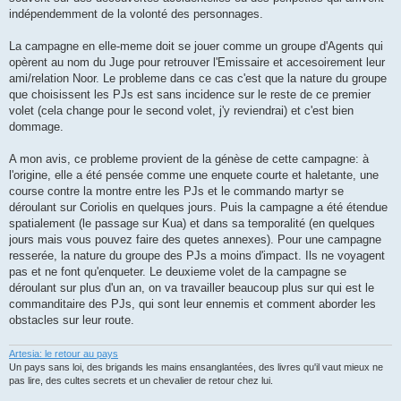
indépendemment de la volonté des personnages.
La campagne en elle-meme doit se jouer comme un groupe d'Agents qui
opèrent au nom du Juge pour retrouver l'Emissaire et accesoirement leur
ami/relation Noor. Le probleme dans ce cas c'est que la nature du groupe
que choisissent les PJs est sans incidence sur le reste de ce premier
volet (cela change pour le second volet, j'y reviendrai) et c'est bien
dommage.
A mon avis, ce probleme provient de la génèse de cette campagne: à
l'origine, elle a été pensée comme une enquete courte et haletante, une
course contre la montre entre les PJs et le commando martyr se
déroulant sur Coriolis en quelques jours. Puis la campagne a été étendue
spatialement (le passage sur Kua) et dans sa temporalité (en quelques
jours mais vous pouvez faire des quetes annexes). Pour une campagne
resserée, la nature du groupe des PJs a moins d'impact. Ils ne voyagent
pas et ne font qu'enqueter. Le deuxieme volet de la campagne se
déroulant sur plus d'un an, on va travailler beaucoup plus sur qui est le
commanditaire des PJs, qui sont leur ennemis et comment aborder les
obstacles sur leur route.
Artesia: le retour au pays
Un pays sans loi, des brigands les mains ensanglantées, des livres qu'il vaut mieux ne
pas lire, des cultes secrets et un chevalier de retour chez lui.