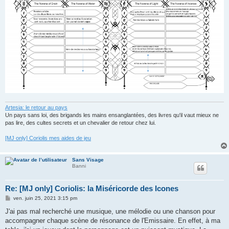
Artesia: le retour au pays
Un pays sans loi, des brigands les mains ensanglantées, des livres qu'il vaut mieux ne
pas lire, des cultes secrets et un chevalier de retour chez lui.
[MJ only] Coriolis mes aides de jeu
Sans Visage
Banni
Re: [MJ only] Coriolis: la Miséricorde des Icones
M
ven. juin 25, 2021 3:15 pm
e
s
J'ai pas mal recherché une musique, une mélodie ou une chanson pour
s
accompagner chaque scène de résonance de l'Emissaire. En effet, à ma
a
g