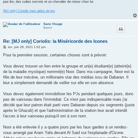
pas lire, des cultes secrets et un chevalier de retour chez lui.
[MJ only] Coriolis mes aides de jeu
Sans Visage
Banni
Re: [MJ only] Coriolis: la Miséricorde des Icones
M
lun. juin 28, 2021 1:02 pm
e
s
Pour la première session, certaines choses sont à prévoir:
s
a
g
Vous devez trouver un lien entre le groupe et un(e) étudiant(e) (atteint(e)
e
de la maladie mystique) nommé(e) Noor. Dans ma campagne, Noor est la
fille de leur mécène, un millionaire star des médias issu de Dabaran. Il
leur a simplement demandé de veiller sur elle en son absence.
Vous devez également immobiliser les PJs pendant quelques jours, donc
pas de vaisseau dans l'immédiat. Ce n'est pas indispensable mais j'ai
décidé que leur patron était parti vers Dabaran depuis six segments (juste
après le Ghazali) et que l'administration de la station leur avait interdit
l'acces à leur vaisseau puisqu'il est à son nom.
Noor a été enlevée il y a quatre jours par les faux gardes à un rendez-
vous arrangé par Aram Yafa devant Al Said sur l'esplanade d'Ozone.