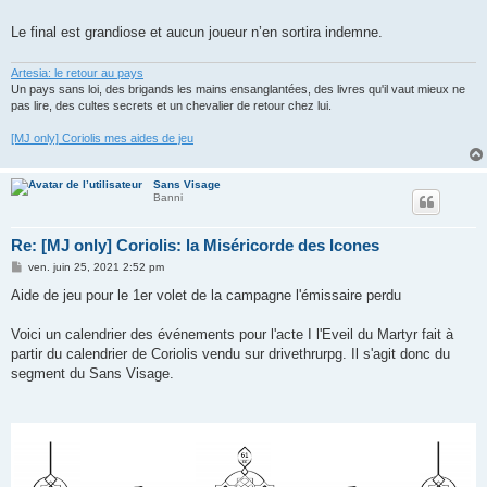
Le final est grandiose et aucun joueur n’en sortira indemne.
Artesia: le retour au pays
Un pays sans loi, des brigands les mains ensanglantées, des livres qu'il vaut mieux ne
pas lire, des cultes secrets et un chevalier de retour chez lui.
[MJ only] Coriolis mes aides de jeu
Sans Visage
Banni
Re: [MJ only] Coriolis: la Miséricorde des Icones
M
ven. juin 25, 2021 2:52 pm
e
s
Aide de jeu pour le 1er volet de la campagne l'émissaire perdu
s
a
g
Voici un calendrier des événements pour l'acte I l'Eveil du Martyr fait à
e
partir du calendrier de Coriolis vendu sur drivethrurpg. Il s'agit donc du
segment du Sans Visage.