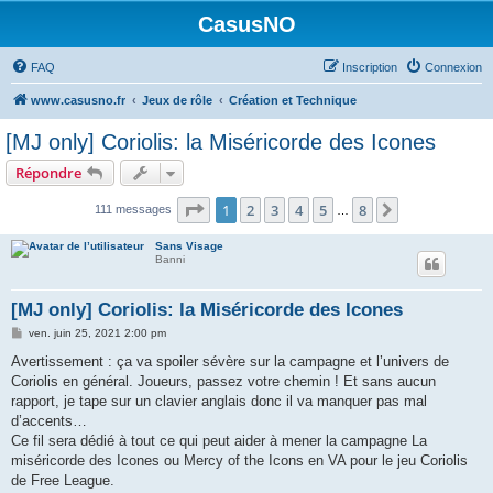
CasusNO
FAQ
Inscription
Connexion
www.casusno.fr
Jeux de rôle
Création et Technique
[MJ only] Coriolis: la Miséricorde des Icones
Répondre
Page
1
sur
8
1
2
3
4
5
8
Suivant
111 messages
…
Sans Visage
Banni
[MJ only] Coriolis: la Miséricorde des Icones
M
ven. juin 25, 2021 2:00 pm
e
s
Avertissement : ça va spoiler sévère sur la campagne et l’univers de
s
Coriolis en général. Joueurs, passez votre chemin ! Et sans aucun
a
g
rapport, je tape sur un clavier anglais donc il va manquer pas mal
e
d’accents…
Ce fil sera dédié à tout ce qui peut aider à mener la campagne La
miséricorde des Icones ou Mercy of the Icons en VA pour le jeu Coriolis
de Free League.