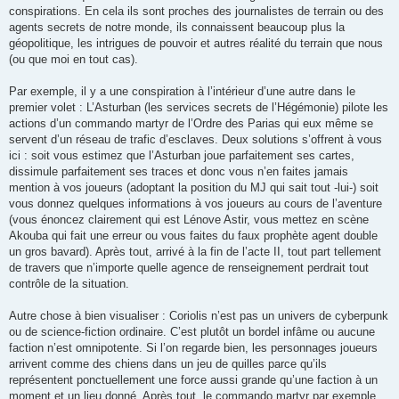
conspirations. En cela ils sont proches des journalistes de terrain ou des
agents secrets de notre monde, ils connaissent beaucoup plus la
géopolitique, les intrigues de pouvoir et autres réalité du terrain que nous
(ou que moi en tout cas).
Par exemple, il y a une conspiration à l’intérieur d’une autre dans le
premier volet : L’Asturban (les services secrets de l’Hégémonie) pilote les
actions d’un commando martyr de l’Ordre des Parias qui eux même se
servent d’un réseau de trafic d’esclaves. Deux solutions s’offrent à vous
ici : soit vous estimez que l’Asturban joue parfaitement ses cartes,
dissimule parfaitement ses traces et donc vous n’en faites jamais
mention à vos joueurs (adoptant la position du MJ qui sait tout -lui-) soit
vous donnez quelques informations à vos joueurs au cours de l’aventure
(vous énoncez clairement qui est Lénove Astir, vous mettez en scène
Akouba qui fait une erreur ou vous faites du faux prophète agent double
un gros bavard). Après tout, arrivé à la fin de l’acte II, tout part tellement
de travers que n’importe quelle agence de renseignement perdrait tout
contrôle de la situation.
Autre chose à bien visualiser : Coriolis n’est pas un univers de cyberpunk
ou de science-fiction ordinaire. C’est plutôt un bordel infâme ou aucune
faction n’est omnipotente. Si l’on regarde bien, les personnages joueurs
arrivent comme des chiens dans un jeu de quilles parce qu’ils
représentent ponctuellement une force aussi grande qu’une faction à un
moment et un lieu donné. Après tout, le commando martyr par exemple