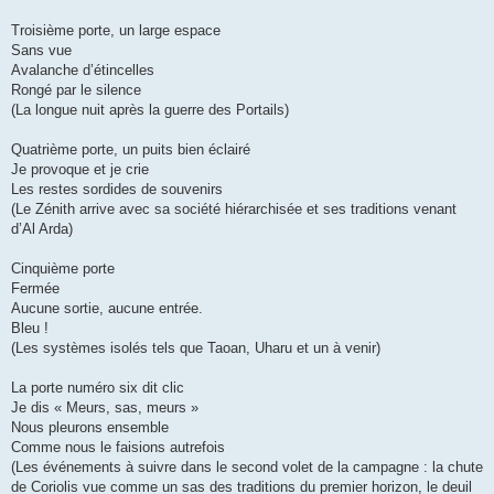
Troisième porte, un large espace
Sans vue
Avalanche d’étincelles
Rongé par le silence
(La longue nuit après la guerre des Portails)
Quatrième porte, un puits bien éclairé
Je provoque et je crie
Les restes sordides de souvenirs
(Le Zénith arrive avec sa société hiérarchisée et ses traditions venant
d’Al Arda)
Cinquième porte
Fermée
Aucune sortie, aucune entrée.
Bleu !
(Les systèmes isolés tels que Taoan, Uharu et un à venir)
La porte numéro six dit clic
Je dis « Meurs, sas, meurs »
Nous pleurons ensemble
Comme nous le faisions autrefois
(Les événements à suivre dans le second volet de la campagne : la chute
de Coriolis vue comme un sas des traditions du premier horizon, le deuil