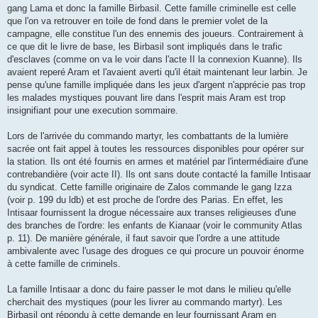
gang Lama et donc la famille Birbasil. Cette famille criminelle est celle
que l'on va retrouver en toile de fond dans le premier volet de la
campagne, elle constitue l'un des ennemis des joueurs. Contrairement à
ce que dit le livre de base, les Birbasil sont impliqués dans le trafic
d'esclaves (comme on va le voir dans l'acte II la connexion Kuanne). Ils
avaient reperé Aram et l'avaient averti qu'il était maintenant leur larbin. Je
pense qu'une famille impliquée dans les jeux d'argent n'apprécie pas trop
les malades mystiques pouvant lire dans l'esprit mais Aram est trop
insignifiant pour une execution sommaire.
Lors de l'arrivée du commando martyr, les combattants de la lumière
sacrée ont fait appel à toutes les ressources disponibles pour opérer sur
la station. Ils ont été fournis en armes et matériel par l'intermédiaire d'une
contrebandière (voir acte II). Ils ont sans doute contacté la famille Intisaar
du syndicat. Cette famille originaire de Zalos commande le gang Izza
(voir p. 199 du ldb) et est proche de l'ordre des Parias. En effet, les
Intisaar fournissent la drogue nécessaire aux transes religieuses d'une
des branches de l'ordre: les enfants de Kianaar (voir le community Atlas
p. 11). De manière générale, il faut savoir que l'ordre a une attitude
ambivalente avec l'usage des drogues ce qui procure un pouvoir énorme
à cette famille de criminels.
La famille Intisaar a donc du faire passer le mot dans le milieu qu'elle
cherchait des mystiques (pour les livrer au commando martyr). Les
Birbasil ont répondu à cette demande en leur fournissant Aram en