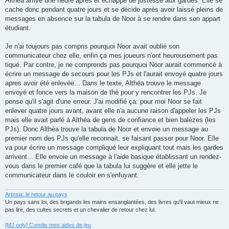
Althéa arrive une heure après et échappe de justesse aux gardes. Elle se
cache donc pendant quatre jours et se décide après avoir laissé pleins de
messages en absence sur la tabula de Noor à se rendre dans son appart
étudiant.
Je n'ai toujours pas compris pourquoi Noor avait oublié son
communicateur chez elle, enfin ça mes joueurs n'ont heureusement pas
tiqué. Par contre, je ne comprends pas pourquoi Noor aurait commencé à
écrire un message de secours pour les PJs et l'aurait envoyé quatre jours
apres avoir été enlevée... Dans le texte, Althéa trouve le message
envoyé et fonce vers la maison de thé pour y rencontrer les PJs. Je
pense qu'il s'agit d'une erreur. J'ai modifié ça: pour moi Noor se fait
enlever quatre jours avant, avant elle n'a aucune raison d'appeler les PJs
mais elle avait parlé à Althéa de gens de confiance et bien balèzes (les
PJs). Donc Althéa trouve la tabula de Noor et envoie un message au
premier nom des PJs qu'elle reconnait, se faisant passer pour Noor. Elle
va pour écrire un message compliqué leur expliquant tout mais les gardes
arrivent... Elle envoie un message à l'aide basique établissant un rendez-
vous dans le premier café que la tabula lui suggère et elle jette le
communicateur dans le couloir en s'enfuyant.
Artesia: le retour au pays
Un pays sans loi, des brigands les mains ensanglantées, des livres qu'il vaut mieux ne
pas lire, des cultes secrets et un chevalier de retour chez lui.
[MJ only] Coriolis mes aides de jeu