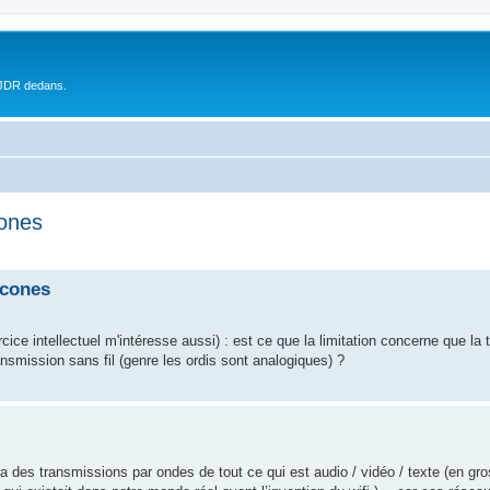
 JDR dedans.
cones
Icones
ce intellectuel m'intéresse aussi) : est ce que la limitation concerne que la 
smission sans fil (genre les ordis sont analogiques) ?
 a des transmissions par ondes de tout ce qui est audio / vidéo / texte (en gro