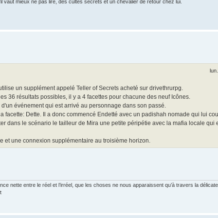
 vaut mieux ne pas lire, des cultes secrets et un chevalier de retour chez lui.
lun
utilise un supplément appelé Teller of Secrets acheté sur drivethrurpg.
es 36 résultats possibles, il y a 4 facettes pour chacune des neuf Icônes.
 d'un événement qui est arrivé au personnage dans son passé.
la facette: Dette. Il a donc commencé Endetté avec un padishah nomade qui lui cour
 dans le scénario le tailleur de Mira une petite péripétie avec la mafia locale qui e
e et une connexion supplémentaire au troisième horizon.
ce nette entre le réel et l’irréel, que les choses ne nous apparaissent qu’à travers la délica
t