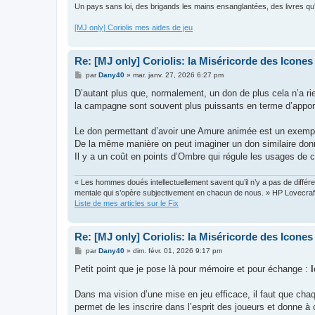
Un pays sans loi, des brigands les mains ensanglantées, des livres qu'il
[MJ only] Coriolis mes aides de jeu
Re: [MJ only] Coriolis: la Miséricorde des Icones
M
par
Dany40
»
mar. janv. 27, 2026 6:27 pm
e
s
D’autant plus que, normalement, un don de plus cela n’a r
s
la campagne sont souvent plus puissants en terme d’apport 
a
g
e
Le don permettant d’avoir une Amure animée est un exemp
De la même manière on peut imaginer un don similaire donn
Il y a un coût en points d’Ombre qui régule les usages de 
« Les hommes doués intellectuellement savent qu’il n’y a pas de différen
mentale qui s’opère subjectivement en chacun de nous. » HP Lovecraf
Liste de mes articles sur le Fix
Re: [MJ only] Coriolis: la Miséricorde des Icones
M
par
Dany40
»
dim. févr. 01, 2026 9:17 pm
e
s
Petit point que je pose là pour mémoire et pour échange :
l
s
a
g
Dans ma vision d’une mise en jeu efficace, il faut que chaq
e
permet de les inscrire dans l’esprit des joueurs et donne à