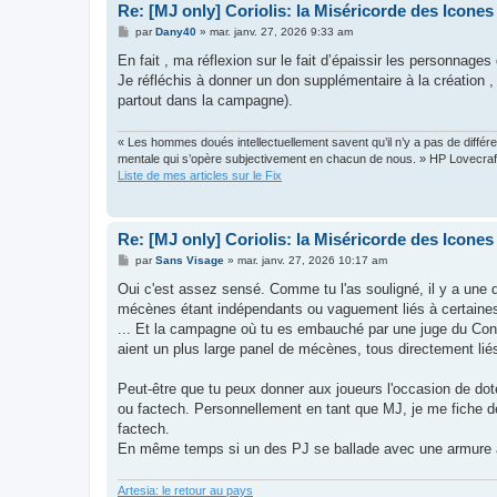
Re: [MJ only] Coriolis: la Miséricorde des Icones
M
par
Dany40
»
mar. janv. 27, 2026 9:33 am
e
s
En fait , ma réflexion sur le fait d’épaissir les personnag
s
Je réfléchis à donner un don supplémentaire à la création
a
g
partout dans la campagne).
e
« Les hommes doués intellectuellement savent qu’il n’y a pas de différen
mentale qui s’opère subjectivement en chacun de nous. » HP Lovecraf
Liste de mes articles sur le Fix
Re: [MJ only] Coriolis: la Miséricorde des Icones
M
par
Sans Visage
»
mar. janv. 27, 2026 10:17 am
e
s
Oui c'est assez sensé. Comme tu l'as souligné, il y a une d
s
mécènes étant indépendants ou vaguement liés à certaines,
a
g
... Et la campagne où tu es embauché par une juge du Cons
e
aient un plus large panel de mécènes, tous directement lié
Peut-être que tu peux donner aux joueurs l'occasion de dot
ou factech. Personnellement en tant que MJ, je me fiche de
factech.
En même temps si un des PJ se ballade avec une armure ani
Artesia: le retour au pays