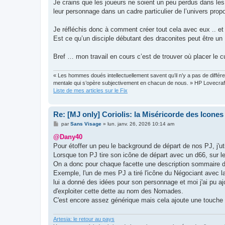
Je crains que les joueurs ne soient un peu perdus dans les 
leur personnage dans un cadre particulier de l’univers prop
Je réfléchis donc à comment créer tout cela avec eux .. et
Est ce qu’un disciple débutant des draconites peut être un
Bref … mon travail en cours c’est de trouver où placer le 
« Les hommes doués intellectuellement savent qu’il n’y a pas de différen
mentale qui s’opère subjectivement en chacun de nous. » HP Lovecraf
Liste de mes articles sur le Fix
Re: [MJ only] Coriolis: la Miséricorde des Icones
M
par
Sans Visage
»
lun. janv. 26, 2026 10:14 am
e
s
@Dany40
s
Pour étoffer un peu le background de départ de nos PJ, j'ut
a
g
Lorsque ton PJ tire son icône de départ avec un d66, sur le
e
On a donc pour chaque facette une description sommaire d
Exemple, l'un de mes PJ a tiré l'icône du Négociant avec 
lui a donné des idées pour son personnage et moi j'ai pu ajo
d'exploiter cette dette au nom des Nomades.
C'est encore assez générique mais cela ajoute une touche 
Artesia: le retour au pays