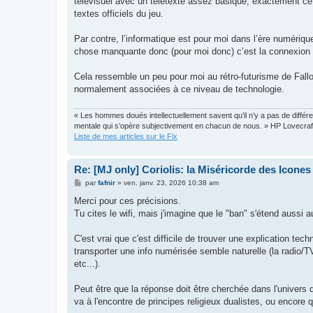
télévisuel avec un télétexte assez basique, exactement ce q
a
g
textes officiels du jeu.
e
Par contre, l’informatique est pour moi dans l’ère numérique
chose manquante donc (pour moi donc) c’est la connexion p
Cela ressemble un peu pour moi au rétro-futurisme de Fall
normalement associées à ce niveau de technologie.
« Les hommes doués intellectuellement savent qu’il n’y a pas de différen
mentale qui s’opère subjectivement en chacun de nous. » HP Lovecraf
Liste de mes articles sur le Fix
Re: [MJ only] Coriolis: la Miséricorde des Icones
M
par
fafnir
»
ven. janv. 23, 2026 10:38 am
e
s
Merci pour ces précisions.
s
Tu cites le wifi, mais j'imagine que le "ban" s'étend aussi
a
g
e
C'est vrai que c'est difficile de trouver une explication techn
transporter une info numérisée semble naturelle (la radio/
etc...).
Peut être que la réponse doit être cherchée dans l'univers 
va à l'encontre de principes religieux dualistes, ou encore q