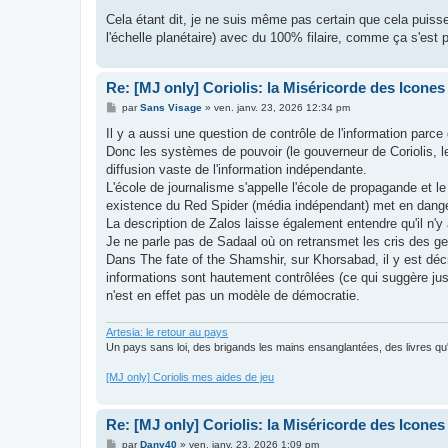
Cela étant dit, je ne suis même pas certain que cela puiss
l'échelle planétaire) avec du 100% filaire, comme ça s'est
Re: [MJ only] Coriolis: la Miséricorde des Icones
M
par
Sans Visage
»
ven. janv. 23, 2026 12:34 pm
e
s
Il y a aussi une question de contrôle de l'information par
s
Donc les systèmes de pouvoir (le gouverneur de Coriolis, le 
a
g
diffusion vaste de l'information indépendante.
e
L'école de journalisme s'appelle l'école de propagande et l
existence du Red Spider (média indépendant) met en dange
La description de Zalos laisse également entendre qu'il n'y 
Je ne parle pas de Sadaal où on retransmet les cris des gen
Dans The fate of the Shamshir, sur Khorsabad, il y est déc
informations sont hautement contrôlées (ce qui suggère juste
n'est en effet pas un modèle de démocratie.
Artesia: le retour au pays
Un pays sans loi, des brigands les mains ensanglantées, des livres qu'il
[MJ only] Coriolis mes aides de jeu
Re: [MJ only] Coriolis: la Miséricorde des Icones
M
par
Dany40
»
ven. janv. 23, 2026 1:09 pm