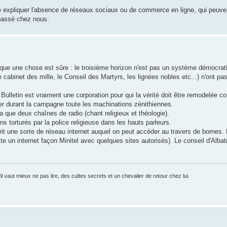
e expliquer l'absence de réseaux sociaux ou de commerce en ligne, qui peuvent
 passé chez nous.
ce que une chose est sûre : le troisième horizon n'est pas un système démocra
cabinet des mille, le Conseil des Martyrs, les lignées nobles etc...) n'ont pas
e Bulletin est vraiment une corporation pour qui la vérité doit être remodelée
r durant la campagne toute les machinations zénithiennes.
a que deux chaînes de radio (chant religieux et théologie).
s torturés par la police religieuse dans les hauts parleurs.
rit une sorte de réseau internet auquel on peut accéder au travers de bornes.
 un internet façon Minitel avec quelques sites autorisés). Le conseil d'Albatre
 vaut mieux ne pas lire, des cultes secrets et un chevalier de retour chez lui.