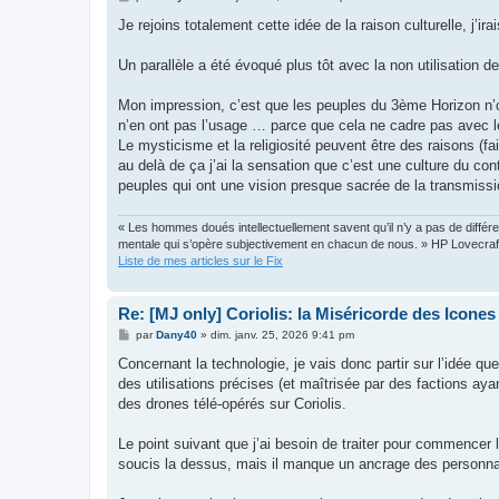
e
s
Je rejoins totalement cette idée de la raison culturelle, j’i
s
a
g
Un parallèle a été évoqué plus tôt avec la non utilisation 
e
Mon impression, c’est que les peuples du 3ème Horizon n’o
n’en ont pas l’usage … parce que cela ne cadre pas avec le
Le mysticisme et la religiosité peuvent être des raisons (
au delà de ça j’ai la sensation que c’est une culture du co
peuples qui ont une vision presque sacrée de la transmissi
« Les hommes doués intellectuellement savent qu’il n’y a pas de différen
mentale qui s’opère subjectivement en chacun de nous. » HP Lovecraf
Liste de mes articles sur le Fix
Re: [MJ only] Coriolis: la Miséricorde des Icones
M
par
Dany40
»
dim. janv. 25, 2026 9:41 pm
e
s
Concernant la technologie, je vais donc partir sur l’idée q
s
des utilisations précises (et maîtrisée par des factions ay
a
g
des drones télé-opérés sur Coriolis.
e
Le point suivant que j’ai besoin de traiter pour commencer
soucis la dessus, mais il manque un ancrage des personnage