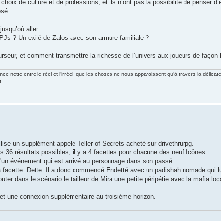
choix de culture et de professions, et ils n’ont pas la possibilité de penser 
osé.
 jusqu’où aller …
 PJs ? Un exilé de Zalos avec son armure familiale ?
curseur, et comment transmettre la richesse de l’univers aux joueurs de façon
ce nette entre le réel et l’irréel, que les choses ne nous apparaissent qu’à travers la délica
t
ilise un supplément appelé Teller of Secrets acheté sur drivethrurpg.
s 36 résultats possibles, il y a 4 facettes pour chacune des neuf Icônes.
'un événement qui est arrivé au personnage dans son passé.
la facette: Dette. Il a donc commencé Endetté avec un padishah nomade qui lu
uter dans le scénario le tailleur de Mira une petite péripétie avec la mafia loc
et une connexion supplémentaire au troisième horizon.