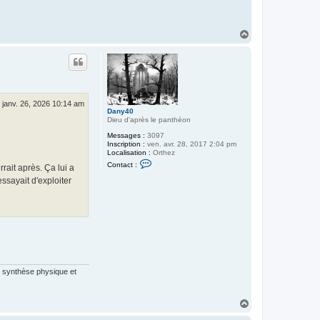
H
a
u
t
. janv. 26, 2026 10:14 am
Dany40
Dieu d'après le panthéon
Messages :
3097
Inscription :
ven. avr. 28, 2017 2:04 pm
Localisation :
Orthez
C
Contact :
rait après. Ça lui a
o
n
ssayait d'exploiter
t
a
c
t
e
r
D
a
n
y
te synthèse physique et
4
0
H
a