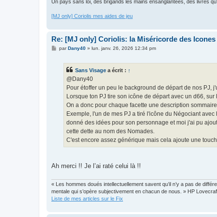
Un pays sans loi, des brigands les mains ensanglantées, des livres qu'il
[MJ only] Coriolis mes aides de jeu
Re: [MJ only] Coriolis: la Miséricorde des Icones
M
par
Dany40
»
lun. janv. 26, 2026 12:34 pm
e
s
s
Sans Visage
a écrit :
↑
a
g
@Dany40
e
Pour étoffer un peu le background de départ de nos PJ, j'
Lorsque ton PJ tire son icône de départ avec un d66, sur l
On a donc pour chaque facette une description sommaire
Exemple, l'un de mes PJ a tiré l'icône du Négociant avec 
donné des idées pour son personnage et moi j'ai pu ajouter
cette dette au nom des Nomades.
C'est encore assez générique mais cela ajoute une touch
Ah merci !! Je l’ai raté celui là !!
« Les hommes doués intellectuellement savent qu’il n’y a pas de différen
mentale qui s’opère subjectivement en chacun de nous. » HP Lovecraf
Liste de mes articles sur le Fix