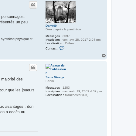
u
t
es personnages.
présentés un peu
Dany40
Dieu d'après le panthéon
Messages :
3097
te synthèse physique et
Inscription :
ven. avr. 28, 2017 2:04 pm
Localisation :
Orthez
C
Contact :
o
n
H
t
a
a
u
c
t
t
e
r
Sans Visage
a majorité des
D
Banni
a
n
Messages :
1283
pour que les joueurs
y
Inscription :
mer. août 19, 2009 4:37 pm
4
Localisation :
Manchester (UK)
0
eux avantages : don
i on a accès au