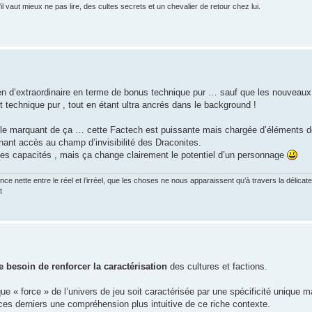
 vaut mieux ne pas lire, des cultes secrets et un chevalier de retour chez lui.
ien d’extraordinaire en terme de bonus technique pur … sauf que les nouveau
technique pur , tout en étant ultra ancrés dans le background !
le marquant de ça … cette Factech est puissante mais chargée d’éléments d
ant accès au champ d’invisibilité des Draconites.
ces capacités , mais ça change clairement le potentiel d’un personnage
ce nette entre le réel et l’irréel, que les choses ne nous apparaissent qu’à travers la délica
t
e besoin de renforcer la caractérisation
des cultures et factions.
ue « force » de l’univers de jeu soit caractérisée par une spécificité unique
 ces derniers une compréhension plus intuitive de ce riche contexte.