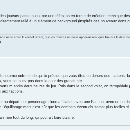
es des joueurs passe aussi par une réflexion en terme de création technique d
 , directement relié à un élément de background (inspirés des nouveaux dons 
ce nette entre le réel et l’irréel, que les choses ne nous apparaissent qu’à travers la délica
t
ichotomie entre le ldb qui te précise que vous êtes en dehors des factions, l
 vous ne jouez pas dans la cour des grands etc...
ortium après deux heures de jeu. Puis dans le second volet, on rétropédale 
s aux factions.
er au départ leur personnage d'une affiliation avec une Faction, avec un ou d
 l'équilibrage mais c'est sûr que les combats éventuels seront plus faciles s
mée tout du long, ça pourrait faire bizarre.