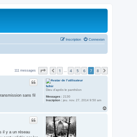
Inscription
Connexion
Page
7
sur
8
1
4
5
6
7
8
Précédent
Suivant
111 messages
…
fafnir
Dieu d'après le panthéon
transmission sans fil
Messages :
2130
Inscription :
jeu. nov. 27, 2014 9:50 am
H
a
u
t
s il y a un réseau