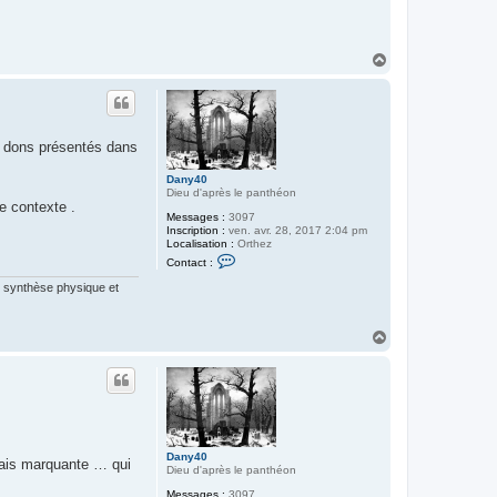
H
a
u
t
x dons présentés dans
Dany40
Dieu d'après le panthéon
e contexte .
Messages :
3097
Inscription :
ven. avr. 28, 2017 2:04 pm
Localisation :
Orthez
C
Contact :
o
n
te synthèse physique et
t
a
c
H
t
e
a
r
u
D
t
a
n
y
4
0
Dany40
 mais marquante … qui
Dieu d'après le panthéon
Messages :
3097