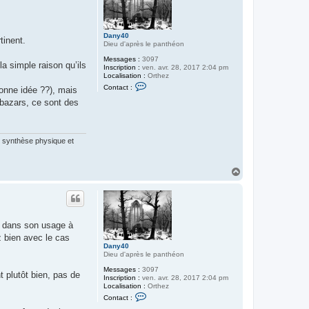
Dany40
tinent.
Dieu d'après le panthéon
Messages :
3097
a simple raison qu’ils
Inscription :
ven. avr. 28, 2017 2:04 pm
Localisation :
Orthez
C
Contact :
bonne idée ??), mais
o
n
 bazars, ce sont des
t
a
c
t
te synthèse physique et
e
r
D
a
H
n
a
y
u
4
t
0
ée dans son usage à
z bien avec le cas
Dany40
Dieu d'après le panthéon
Messages :
3097
 plutôt bien, pas de
Inscription :
ven. avr. 28, 2017 2:04 pm
Localisation :
Orthez
C
Contact :
o