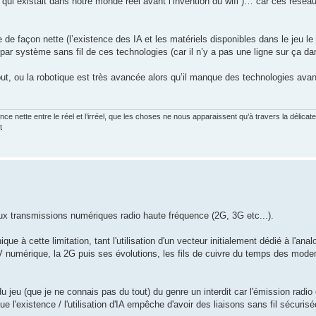
ui existait dans notre monde réel avant l’invention du wifi )… car ces réseau
 de façon nette (l’existence des IA et les matériels disponibles dans le jeu le
ar système sans fil de ces technologies (car il n’y a pas une ligne sur ça d
out, ou la robotique est très avancée alors qu’il manque des technologies av
ce nette entre le réel et l’irréel, que les choses ne nous apparaissent qu’à travers la délica
t
 aux transmissions numériques radio haute fréquence (2G, 3G etc...).
ique à cette limitation, tant l'utilisation d'un vecteur initialement dédié à l'ana
TV numérique, la 2G puis ses évolutions, les fils de cuivre du temps des mode
du jeu (que je ne connais pas du tout) du genre un interdit car l'émission radi
ue l'existence / l'utilisation d'IA empêche d'avoir des liaisons sans fil sécurisé