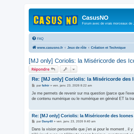
CasusNO
Forum avec de vrais morceaux de
FAQ
www.casusno.fr
Jeux de rôle
Création et Technique
[MJ only] Coriolis: la Miséricorde des I
Répondre
Re: [MJ only] Coriolis: la Miséricorde des 
M
par
fafnir
»
ven. janv. 23, 2026 8:22 am
e
s
Je me permets de revenir sur ma question (parce que l'exerci
s
de contenu numérique ou le numérique en général ET la tran
a
g
e
Re: [MJ only] Coriolis: la Miséricorde des Icones
M
par
Dany40
»
ven. janv. 23, 2026 9:40 am
e
s
Dans la vision personnelle que j’en ai pour le moment , il y
s