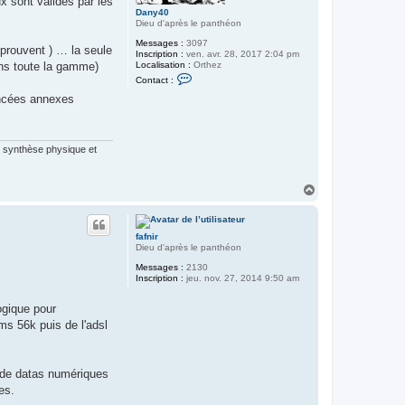
x sont validés par les
Dany40
Dieu d'après le panthéon
Messages :
3097
 prouvent ) … la seule
Inscription :
ven. avr. 28, 2017 2:04 pm
Localisation :
Orthez
ans toute la gamme)
C
Contact :
o
n
ancées annexes
t
a
c
t
te synthèse physique et
e
r
D
a
H
n
a
y
u
4
t
0
fafnir
Dieu d'après le panthéon
Messages :
2130
Inscription :
jeu. nov. 27, 2014 9:50 am
logique pour
ms 56k puis de l'adsl
o de datas numériques
es.