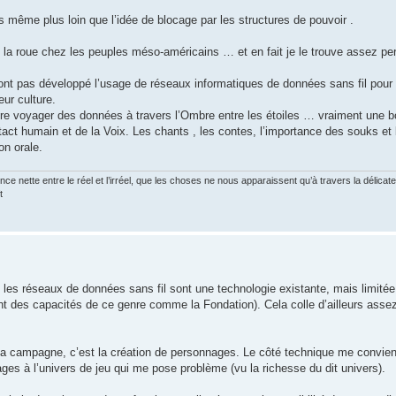
rais même plus loin que l’idée de blocage par les structures de pouvoir .
de la roue chez les peuples méso-américains … et en fait je le trouve assez per
nt pas développé l’usage de réseaux informatiques de données sans fil pour l
ur culture.
faire voyager des données à travers l’Ombre entre les étoiles … vraiment une 
ntact humain et de la Voix. Les chants , les contes, l’importance des souks et
on orale.
ce nette entre le réel et l’irréel, que les choses ne nous apparaissent qu’à travers la délica
t
ue les réseaux de données sans fil sont une technologie existante, mais limit
ant des capacités de ce genre comme la Fondation). Cela colle d’ailleurs asse
 la campagne, c’est la création de personnages. Le côté technique me convient
s à l’univers de jeu qui me pose problème (vu la richesse du dit univers).