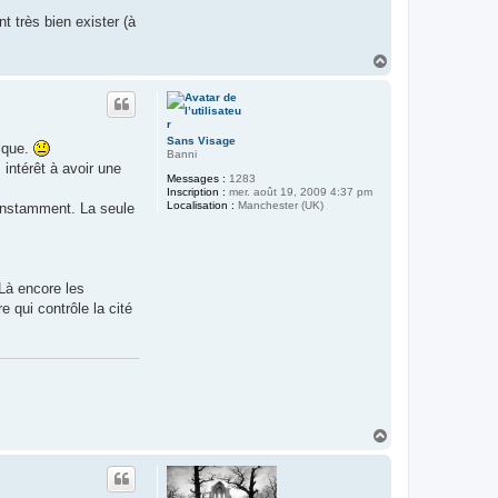
 très bien exister (à
H
a
u
t
Sans Visage
tique.
Banni
 intérêt à avoir une
Messages :
1283
Inscription :
mer. août 19, 2009 4:37 pm
Localisation :
Manchester (UK)
 constamment. La seule
 Là encore les
 qui contrôle la cité
H
a
u
t