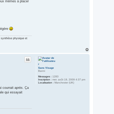
n
d’eux mêmes à placer
t
a
c
t
e
r
D
a
n
 légère
y
4
0
te synthèse physique et
H
a
u
t
Sans Visage
Banni
Messages :
1283
Inscription :
mer. août 19, 2009 4:37 pm
Localisation :
Manchester (UK)
i courrait après. Ça
ale qui essayait