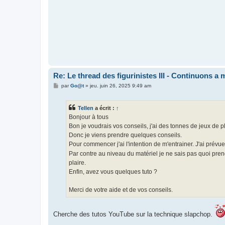
Re: Le thread des figurinistes III - Continuons a m
M
par
Go@t
»
jeu. juin 26, 2025 9:49 am
e
s
s
Tellen
a écrit :
↑
a
g
Bonjour à tous
e
Bon je voudrais vos conseils, j'ai des tonnes de jeux de pl
Donc je viens prendre quelques conseils.
Pour commencer j'ai l'intention de m'entrainer. J'ai prév
Par contre au niveau du matériel je ne sais pas quoi pren
plaire.
Enfin, avez vous quelques tuto ?
Merci de votre aide et de vos conseils.
Cherche des tutos YouTube sur la technique slapchop.