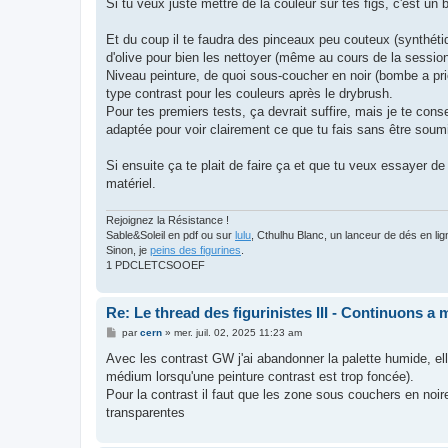
g
Si tu veux juste mettre de la couleur sur tes figs, c'est un 
e
Et du coup il te faudra des pinceaux peu couteux (synthétiq
d'olive pour bien les nettoyer (même au cours de la sessio
Niveau peinture, de quoi sous-coucher en noir (bombe a prior
type contrast pour les couleurs après le drybrush.
Pour tes premiers tests, ça devrait suffire, mais je te cons
adaptée pour voir clairement ce que tu fais sans être soumis
Si ensuite ça te plait de faire ça et que tu veux essayer de
matériel.
Rejoignez la Résistance !
Sable&Soleil en pdf ou sur
lulu
, Cthulhu Blanc, un lanceur de dés en l
Sinon, je
peins des figurines
.
1 PDCLETCSOOEF
Re: Le thread des figurinistes III - Continuons a m
M
par
cern
»
mer. juil. 02, 2025 11:23 am
e
s
Avec les contrast GW j'ai abandonner la palette humide, elles
s
médium lorsqu'une peinture contrast est trop foncée).
a
g
Pour la contrast il faut que les zone sous couchers en noir
e
transparentes