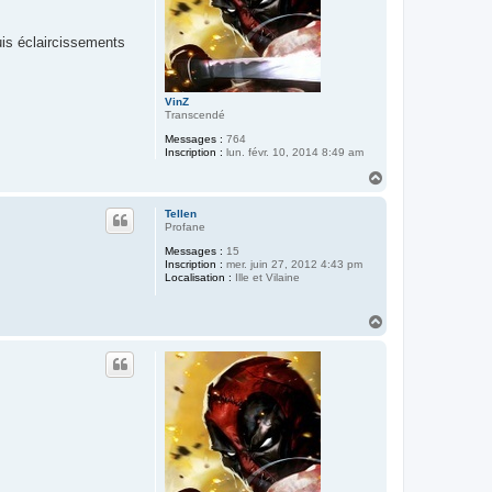
uis éclaircissements
VinZ
Transcendé
Messages :
764
Inscription :
lun. févr. 10, 2014 8:49 am
H
a
u
Tellen
t
Profane
Messages :
15
Inscription :
mer. juin 27, 2012 4:43 pm
Localisation :
Ille et Vilaine
H
a
u
t