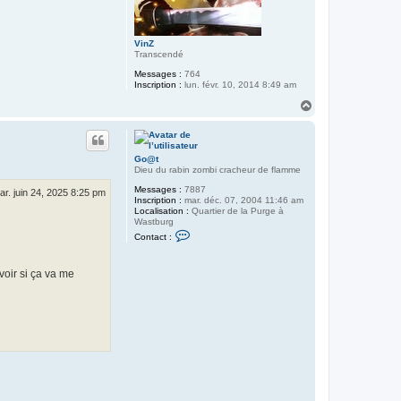
VinZ
Transcendé
Messages :
764
Inscription :
lun. févr. 10, 2014 8:49 am
H
a
u
t
Go@t
Dieu du rabin zombi cracheur de flamme
Messages :
7887
ar. juin 24, 2025 8:25 pm
Inscription :
mar. déc. 07, 2004 11:46 am
Localisation :
Quartier de la Purge à
Wastburg
C
Contact :
o
n
t
voir si ça va me
a
c
t
e
r
G
o
@
t