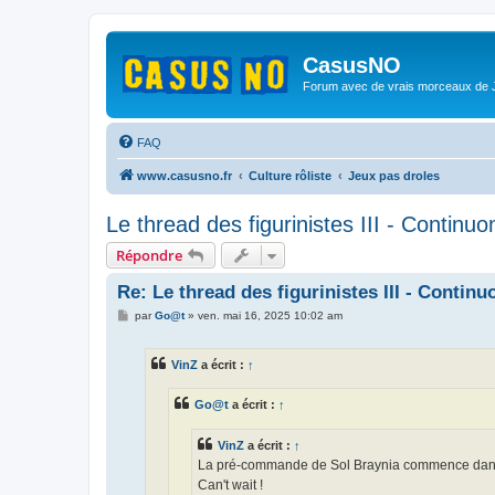
CasusNO
Forum avec de vrais morceaux de
FAQ
www.casusno.fr
Culture rôliste
Jeux pas droles
Le thread des figurinistes III - Continuon
Répondre
Re: Le thread des figurinistes III - Continuo
M
par
Go@t
»
ven. mai 16, 2025 10:02 am
e
s
s
VinZ
a écrit :
↑
a
g
e
Go@t
a écrit :
↑
VinZ
a écrit :
↑
La pré-commande de Sol Braynia commence dans
Can't wait !