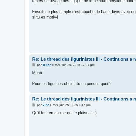
(après nettoyage des figs) et de la peinture acrylique dont il
e
Ensuite le plus simple c'est couche de base, lavis avec des
si tu es motivé
Re: Le thread des figurinistes III - Continuons a m
M
par
Tellen
»
mer. juin 25, 2025 12:01 pm
e
s
Merci
s
a
g
Pour les figurines choisi, tu en penses quoi ?
e
Re: Le thread des figurinistes III - Continuons a m
M
par
VinZ
»
mer. juin 25, 2025 1:47 pm
e
s
Qu'il faut en choisir qui te plaisent :-)
s
a
g
e