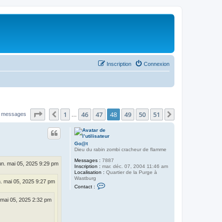
Inscription
Connexion
Page
48
sur
51
1
46
47
48
49
50
51
Précédent
Suivant
 messages
…
Go@t
Dieu du rabin zombi cracheur de flamme
Messages :
7887
un. mai 05, 2025 9:29 pm
Inscription :
mar. déc. 07, 2004 11:46 am
Localisation :
Quartier de la Purge à
Wastburg
n. mai 05, 2025 9:27 pm
C
Contact :
o
n
 mai 05, 2025 2:32 pm
t
a
c
t