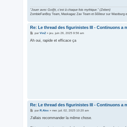
"Jouer avec Go@t, c'est à chaque fois mythique." (Zeben)
ZombieFanBoy Team, Maskagaz Zav Team et ôôôteur sur Wastburg et
Re: Le thread des figurinistes III - Continuons a m
M
par
VinZ
»
jeu. juin 26, 2025 9:56 am
e
s
Ah oui, rapide et efficace ça
s
a
g
e
Re: Le thread des figurinistes III - Continuons a m
M
par
R.Alex
»
mer. juil. 02, 2025 10:20 am
e
s
J'allais recommander la même chose.
s
a