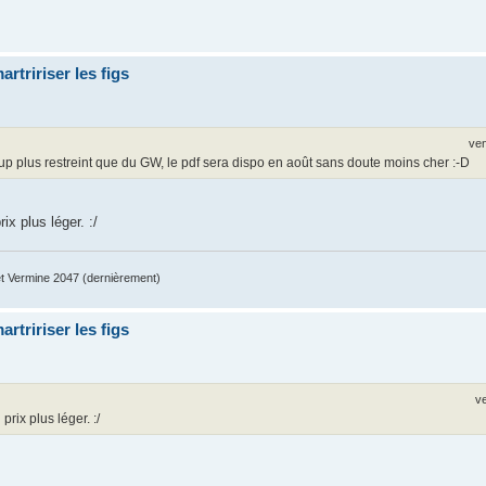
artririser les figs
ven
up plus restreint que du GW, le pdf sera dispo en août sans doute moins cher :-D
x plus léger. :/
 Vermine 2047 (dernièrement)
artririser les figs
v
rix plus léger. :/