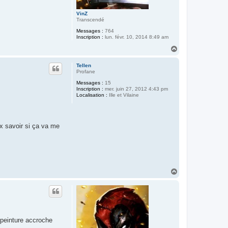
VinZ
Transcendé
Messages :
764
Inscription :
lun. févr. 10, 2014 8:49 am
H
a
u
Tellen
t
Profane
Messages :
15
Inscription :
mer. juin 27, 2012 4:43 pm
Localisation :
Ille et Vilaine
ux savoir si ça va me
H
a
u
t
 peinture accroche