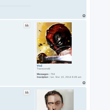
H
a
u
t
VinZ
Transcendé
Messages :
764
Inscription :
lun. févr. 10, 2014 8:49 am
H
a
u
t