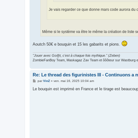
Je vais regarder ce que donne mars code aurora du 
Même si le système va être le même la création de liste ser
Aoutch 50€ e bouquin et 15 les gabarits et pions.
"Jouer avec Go@t, c'est à chaque fois mythique." (Zeben)
ZombieFanBoy Team, Maskagaz Zav Team et ôôôteur sur Wastburg et
Re: Le thread des figurinistes III - Continuons a m
M
par
VinZ
»
ven. mai 16, 2025 10:04 am
e
s
Le bouquin est imprimé en France et le tirage est beaucoup
s
a
g
e