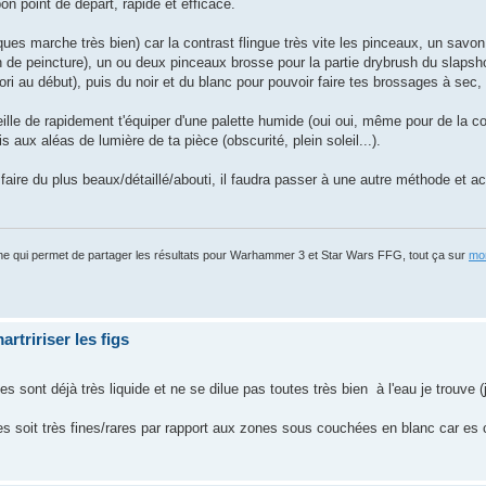
bon point de départ, rapide et efficace.
ues marche très bien) car la contrast flingue très vite les pinceaux, un savon 
n de peincture), un ou deux pinceaux brosse pour la partie drybrush du slapsh
i au début), puis du noir et du blanc pour pouvoir faire tes brossages à sec, 
eille de rapidement t'équiper d'une palette humide (oui oui, même pour de la c
 aux aléas de lumière de ta pièce (obscurité, plein soleil...).
 faire du plus beaux/détaillé/abouti, il faudra passer à une autre méthode et a
igne qui permet de partager les résultats pour Warhammer 3 et Star Wars FFG, tout ça sur
mon
artririser les figs
 sont déjà très liquide et ne se dilue pas toutes très bien à l'eau je trouve (j
es soit très fines/rares par rapport aux zones sous couchées en blanc car es 