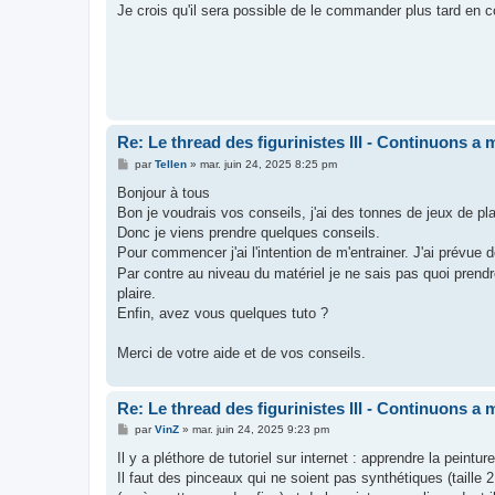
Je crois qu'il sera possible de le commander plus tard en 
Re: Le thread des figurinistes III - Continuons a m
M
par
Tellen
»
mar. juin 24, 2025 8:25 pm
e
s
Bonjour à tous
s
Bon je voudrais vos conseils, j'ai des tonnes de jeux de pla
a
g
Donc je viens prendre quelques conseils.
e
Pour commencer j'ai l'intention de m'entrainer. J'ai prévue
Par contre au niveau du matériel je ne sais pas quoi prendr
plaire.
Enfin, avez vous quelques tuto ?
Merci de votre aide et de vos conseils.
Re: Le thread des figurinistes III - Continuons a m
M
par
VinZ
»
mar. juin 24, 2025 9:23 pm
e
s
Il y a pléthore de tutoriel sur internet : apprendre la peinture
s
Il faut des pinceaux qui ne soient pas synthétiques (taille
a
g