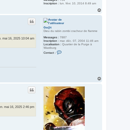
Inscription :
lun. févr. 10, 2014 8:49 am
H
a
u
t
Go@t
Dieu du rabin zombi cracheur de flamme
Messages :
7887
. mai 16, 2025 10:04 am
Inscription :
mar. déc. 07, 2004 11:46 am
Localisation :
Quartier de la Purge à
Wastburg
C
Contact :
o
n
t
a
c
t
e
H
r
a
G
o
u
@
t
t
en. mai 16, 2025 2:46 pm