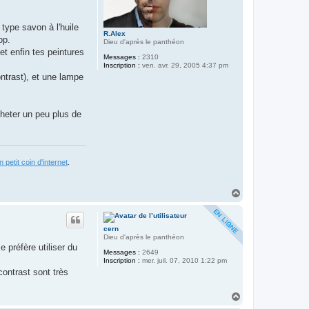
type savon à l'huile
R.Alex
op.
Dieu d'après le panthéon
et enfin tes peintures
Messages :
2310
Inscription :
ven. avr. 29, 2005 4:37 pm
ontrast), et une lampe
cheter un peu plus de
 petit coin d'internet
.
H
a
u
t
cern
Dieu d'après le panthéon
e préfère utiliser du
Messages :
2649
Inscription :
mer. juil. 07, 2010 1:22 pm
contrast sont très
H
a