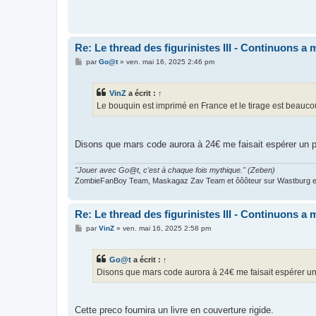
Re: Le thread des figurinistes III - Continuons a m
M
par
Go@t
»
ven. mai 16, 2025 2:46 pm
e
s
s
VinZ
a écrit :
↑
a
g
Le bouquin est imprimé en France et le tirage est beauco
e
Disons que mars code aurora à 24€ me faisait espérer un pri
"Jouer avec Go@t, c'est à chaque fois mythique." (Zeben)
ZombieFanBoy Team, Maskagaz Zav Team et ôôôteur sur Wastburg et
Re: Le thread des figurinistes III - Continuons a m
M
par
VinZ
»
ven. mai 16, 2025 2:58 pm
e
s
s
Go@t
a écrit :
↑
a
g
Disons que mars code aurora à 24€ me faisait espérer un p
e
Cette preco fournira un livre en couverture rigide.