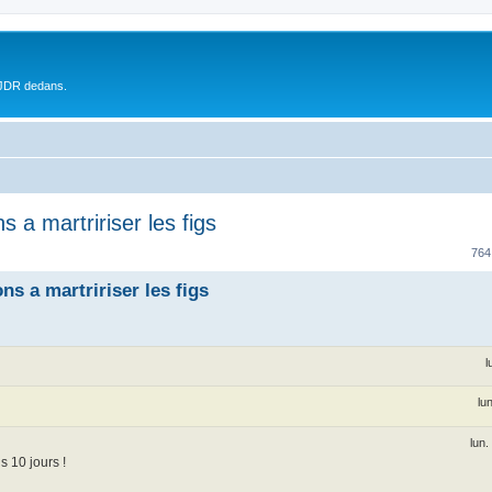
 JDR dedans.
s a martririser les figs
764
ns a martririser les figs
l
lu
lun.
 10 jours !