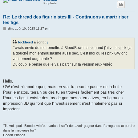
Prophète
Re: Le thread des figurinistes III - Continuons a martririser
les figs
M
dim. août 10, 2025 11:27 pm
e
s
s
lockheed
a écrit :
↑
a
g
J'avais envie de me remettre à BloodBowl mais quand j'ai vu les prix ça
e
a douché mon enthousiasme aussi sec. C'est moi ou les prix GW ont
vachement augmenté ?
Du coup je pense que je vais partir sur la version jeux vidéo
Hello,
GW c'est n'importe quoi, mais en vrai tu peux te passer de la boite
Pour le matos, terrain ou dés tu en trouves facilement pas tres cher
Pour les figs il existe des tas de gammes alternatives, en fig ou en
impression 3D qui font que l'investissement n'est finalement pas si
important
"Tu vois petit, Bloodbowl c'est facile : il suffit de savoir gagner dans l'arrogance et perdre
dans la mauvaise foi!"
Coach Phanos