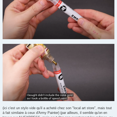
(ici c'est un stylo vide qu'il a acheté chez son "local art store", mais tout
à fait similaire à ceux d'Army Painter) (par ailleurs, il semble qu'on en