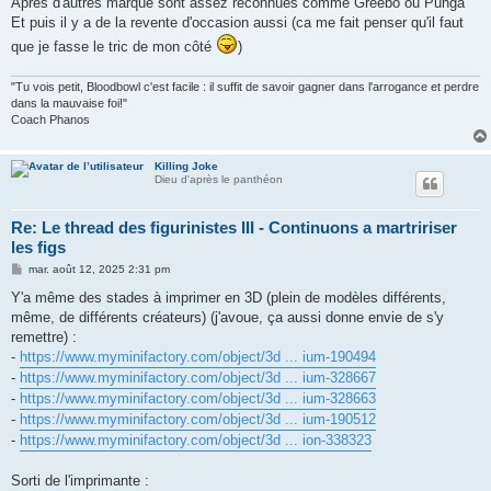
Apres d'autres marque sont assez reconnues comme Greebo ou Punga
a
g
Et puis il y a de la revente d'occasion aussi (ca me fait penser qu'il faut
e
que je fasse le tric de mon côté
)
"Tu vois petit, Bloodbowl c'est facile : il suffit de savoir gagner dans l'arrogance et perdre
dans la mauvaise foi!"
Coach Phanos
Killing Joke
Dieu d'après le panthéon
Re: Le thread des figurinistes III - Continuons a martririser
les figs
M
mar. août 12, 2025 2:31 pm
e
s
Y'a même des stades à imprimer en 3D (plein de modèles différents,
s
même, de différents créateurs) (j'avoue, ça aussi donne envie de s'y
a
g
remettre) :
e
-
https://www.myminifactory.com/object/3d ... ium-190494
-
https://www.myminifactory.com/object/3d ... ium-328667
-
https://www.myminifactory.com/object/3d ... ium-328663
-
https://www.myminifactory.com/object/3d ... ium-190512
-
https://www.myminifactory.com/object/3d ... ion-338323
Sorti de l'imprimante :