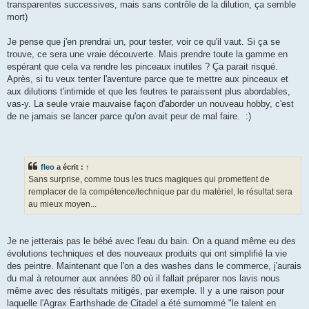
transparentes successives, mais sans contrôle de la dilution, ça semble
mort)
Je pense que j'en prendrai un, pour tester, voir ce qu'il vaut. Si ça se
trouve, ce sera une vraie découverte. Mais prendre toute la gamme en
espérant que cela va rendre les pinceaux inutiles ? Ça parait risqué.
Après, si tu veux tenter l'aventure parce que te mettre aux pinceaux et
aux dilutions t'intimide et que les feutres te paraissent plus abordables,
vas-y. La seule vraie mauvaise façon d'aborder un nouveau hobby, c'est
de ne jamais se lancer parce qu'on avait peur de mal faire. :)
fleo
a écrit :
↑
Sans surprise, comme tous les trucs magiques qui promettent de
remplacer de la compétence/technique par du matériel, le résultat sera
au mieux moyen...
Je ne jetterais pas le bébé avec l'eau du bain. On a quand même eu des
évolutions techniques et des nouveaux produits qui ont simplifié la vie
des peintre. Maintenant que l'on a des washes dans le commerce, j'aurais
du mal à retourner aux années 80 où il fallait préparer nos lavis nous
même avec des résultats mitigés, par exemple. Il y a une raison pour
laquelle l'Agrax Earthshade de Citadel a été surnommé "le talent en