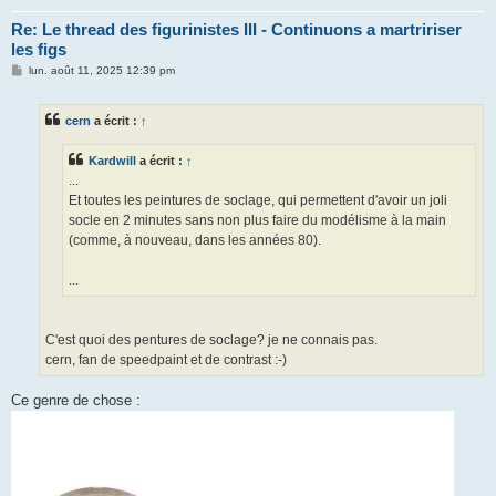
Re: Le thread des figurinistes III - Continuons a martririser
les figs
M
lun. août 11, 2025 12:39 pm
e
s
s
cern
a écrit :
↑
a
g
e
Kardwill
a écrit :
↑
...
Et toutes les peintures de soclage, qui permettent d'avoir un joli
socle en 2 minutes sans non plus faire du modélisme à la main
(comme, à nouveau, dans les années 80).
...
C'est quoi des pentures de soclage? je ne connais pas.
cern, fan de speedpaint et de contrast :-)
Ce genre de chose :