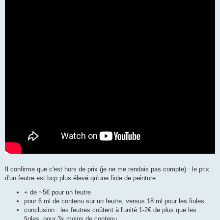
Il confirme que c'est hors de prix (je ne me rendais pas compte) : le prix
d'un feutre est bcp plus élevé qu'une fiole de peinture
+ de ~5€ pour un feutre
pour 6 ml de contenu sur un feutre, versus 18 ml pour les fioles ...
conclusion : les feutres coûtent à l'unité 1-2€ de plus que les
fioles, pour 3x moins de contenu...