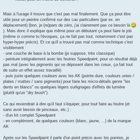
Mais à l'usage il trouve que c'est pas mal finalement. Que ça peut être
utile pour un peintre confirmé sur des cas particuliers (par ex. en
déplacement) (bon, je (re)pars de zéro, j'ai clairement pas ce besoin là
). Mais donc il explique que même pour un débutant ça peut faire le job
(même si comme tu l'évoques, ça ne fait pas tout, notamment c'est pas
hyper-hyper précis). Et ce qu'il a trouvé pas mal comme technique c'est
visiblement :
- une couche de base à la bombe (je suppose, très classique)
- peinture intégralement avec les feutres Speedpaint, pour un résultat déjà
pas mal (avec les pigments qui se déposent dans les creux, ça fait tout
de suite un effet assez travaillé)
- puis juste quelques couleurs avec les AK (pointe dure, couleurs unies /
plates / mattes / sans pigments) pour faire les micro-détails genre "les
dents en blancs" ou quelques légers surlignages d'effets de lumière
(plutôt qu'un "dry brush").
Ce qui reviendrait à dire qu'il faut s'équiper, pour tout faire au feutre (et
sans avoir besoin de pinceaux, etc.) :
- d'un kit complet Speedpaint
- en complément, de quelques couleurs (blanc, jaune, ...) de la marque
AK
Après sur les Speedpaint il parle d'un point précis avec les pointes, je