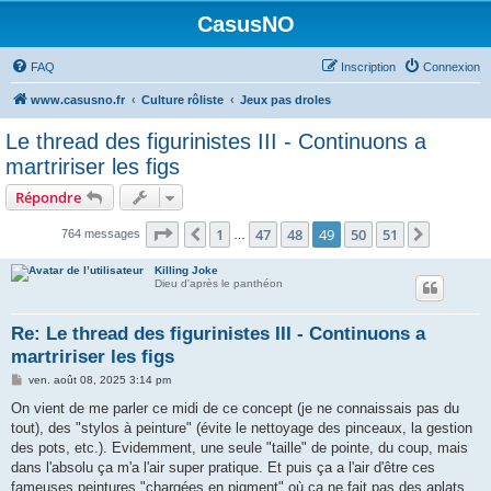
CasusNO
FAQ
Inscription
Connexion
www.casusno.fr
Culture rôliste
Jeux pas droles
Le thread des figurinistes III - Continuons a
martririser les figs
Répondre
Page
49
sur
51
1
47
48
49
50
51
Précédent
Suivant
764 messages
…
Killing Joke
Dieu d'après le panthéon
Re: Le thread des figurinistes III - Continuons a
martririser les figs
M
ven. août 08, 2025 3:14 pm
e
s
On vient de me parler ce midi de ce concept (je ne connaissais pas du
s
tout), des "stylos à peinture" (évite le nettoyage des pinceaux, la gestion
a
g
des pots, etc.). Evidemment, une seule "taille" de pointe, du coup, mais
e
dans l'absolu ça m'a l'air super pratique. Et puis ça a l'air d'être ces
fameuses peintures "chargées en pigment" où ça ne fait pas des aplats