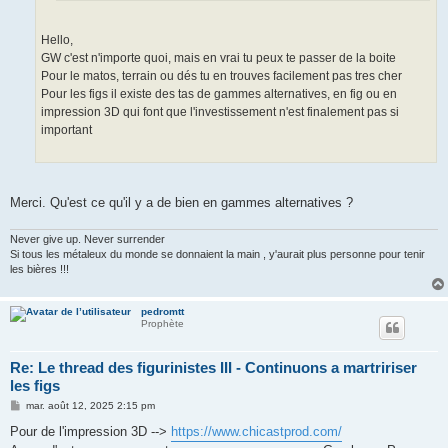
Hello,
GW c'est n'importe quoi, mais en vrai tu peux te passer de la boite
Pour le matos, terrain ou dés tu en trouves facilement pas tres cher
Pour les figs il existe des tas de gammes alternatives, en fig ou en
impression 3D qui font que l'investissement n'est finalement pas si
important
Merci. Qu'est ce qu'il y a de bien en gammes alternatives ?
Never give up. Never surrender
Si tous les métaleux du monde se donnaient la main , y'aurait plus personne pour tenir
les bières !!!
pedromtt
Prophète
Re: Le thread des figurinistes III - Continuons a martririser
les figs
M
mar. août 12, 2025 2:15 pm
e
s
Pour de l'impression 3D -->
https://www.chicastprod.com/
s