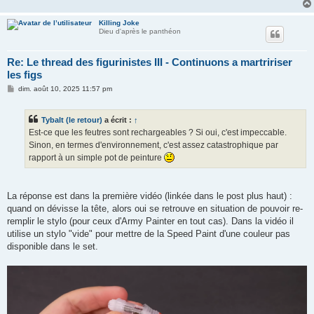
Killing Joke
Dieu d'après le panthéon
Re: Le thread des figurinistes III - Continuons a martririser
les figs
M
dim. août 10, 2025 11:57 pm
e
s
s
Tybalt (le retour)
a écrit :
↑
a
g
Est-ce que les feutres sont rechargeables ? Si oui, c'est impeccable.
e
Sinon, en termes d'environnement, c'est assez catastrophique par
rapport à un simple pot de peinture
La réponse est dans la première vidéo (linkée dans le post plus haut) :
quand on dévisse la tête, alors oui se retrouve en situation de pouvoir re-
remplir le stylo (pour ceux d'Army Painter en tout cas). Dans la vidéo il
utilise un stylo "vide" pour mettre de la Speed Paint d'une couleur pas
disponible dans le set.