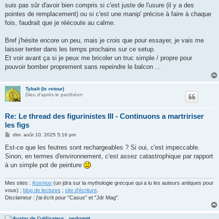
suis pas sûr d'avoir bien compris si c'est juste de l'usure (il y a des
pointes de remplacement) ou si c'est une manip' précise à faire à chaque
fois, faudrait que je réécoute au calme.
Bref j'hésite encore un peu, mais je crois que pour essayer, je vais me
laisser tenter dans les temps prochains sur ce setup.
Et voir avant ça si je peux me bricoler un truc simple / propre pour
pouvoir bomber proprement sans repeindre le balcon ...
Tybalt (le retour)
Dieu d'après le panthéon
Re: Le thread des figurinistes III - Continuons a martririser
les figs
M
dim. août 10, 2025 5:16 pm
e
s
Est-ce que les feutres sont rechargeables ? Si oui, c'est impeccable.
s
Sinon, en termes d'environnement, c'est assez catastrophique par rapport
a
g
à un simple pot de peinture
e
Mes sites :
Kosmos
(un jdra sur la mythologie grecque qui a lu les auteurs antiques pour
vous) ;
blog de lectures
;
site d'écriture
.
Disclameur : j'ai écrit pour "Casus" et "Jdr Mag".
pedromtt