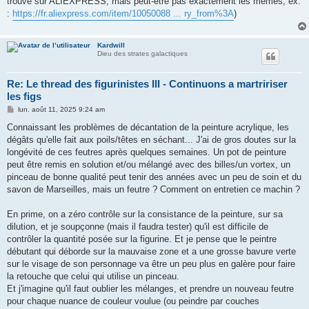
trouve sur ALIEXPRESS, mais peut-être pas exactement les mêmes, ex.
:
https://fr.aliexpress.com/item/10050088 ... ry_from%3A
)
Kardwill
Dieu des strates galactiques
Re: Le thread des figurinistes III - Continuons a martririser
les figs
M
lun. août 11, 2025 9:24 am
e
s
Connaissant les problèmes de décantation de la peinture acrylique, les
s
dégâts qu'elle fait aux poils/têtes en séchant... J'ai de gros doutes sur la
a
g
longévité de ces feutres après quelques semaines. Un pot de peinture
e
peut être remis en solution et/ou mélangé avec des billes/un vortex, un
pinceau de bonne qualité peut tenir des années avec un peu de soin et du
savon de Marseilles, mais un feutre ? Comment on entretien ce machin ?
En prime, on a zéro contrôle sur la consistance de la peinture, sur sa
dilution, et je soupçonne (mais il faudra tester) qu'il est difficile de
contrôler la quantité posée sur la figurine. Et je pense que le peintre
débutant qui déborde sur la mauvaise zone et a une grosse bavure verte
sur le visage de son personnage va être un peu plus en galère pour faire
la retouche que celui qui utilise un pinceau.
Et j'imagine qu'il faut oublier les mélanges, et prendre un nouveau feutre
pour chaque nuance de couleur voulue (ou peindre par couches