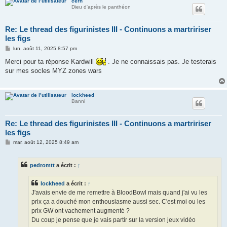
cern
Dieu d'après le panthéon
Re: Le thread des figurinistes III - Continuons a martririser
les figs
M
lun. août 11, 2025 8:57 pm
e
s
Merci pour ta réponse Kardwill
. Je ne connaissais pas. Je testerais
s
sur mes socles MYZ zones wars
a
g
e
lockheed
Banni
Re: Le thread des figurinistes III - Continuons a martririser
les figs
M
mar. août 12, 2025 8:49 am
e
s
s
pedromtt
a écrit :
↑
a
g
e
lockheed
a écrit :
↑
J'avais envie de me remettre à BloodBowl mais quand j'ai vu les
prix ça a douché mon enthousiasme aussi sec. C'est moi ou les
prix GW ont vachement augmenté ?
Du coup je pense que je vais partir sur la version jeux vidéo