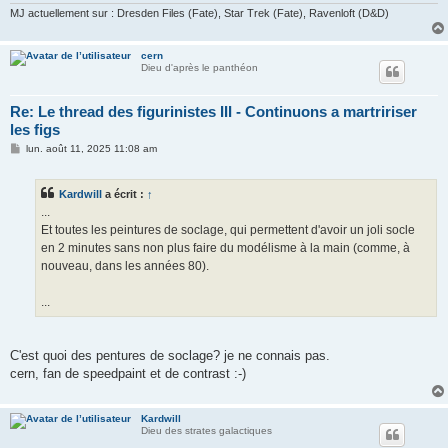
MJ actuellement sur : Dresden Files (Fate), Star Trek (Fate), Ravenloft (D&D)
cern
Dieu d'après le panthéon
Re: Le thread des figurinistes III - Continuons a martririser
les figs
M
lun. août 11, 2025 11:08 am
e
s
s
Kardwill
a écrit :
↑
a
g
...
e
Et toutes les peintures de soclage, qui permettent d'avoir un joli socle
en 2 minutes sans non plus faire du modélisme à la main (comme, à
nouveau, dans les années 80).
...
C'est quoi des pentures de soclage? je ne connais pas.
cern, fan de speedpaint et de contrast :-)
Kardwill
Dieu des strates galactiques