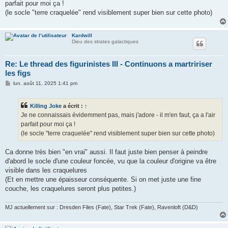
parfait pour moi ça !
a
g
(le socle "terre craquelée" rend visiblement super bien sur cette photo)
e
Kardwill
Dieu des strates galactiques
Re: Le thread des figurinistes III - Continuons a martririser
les figs
M
lun. août 11, 2025 1:41 pm
e
s
s
Killing Joke
a écrit :
↑
a
g
Je ne connaissais évidemment pas, mais j'adore - il m'en faut, ça a l'air
e
parfait pour moi ça !
(le socle "terre craquelée" rend visiblement super bien sur cette photo)
Ca donne très bien "en vrai" aussi. Il faut juste bien penser à peindre
d'abord le socle d'une couleur foncée, vu que la couleur d'origine va être
visible dans les craquelures
(Et en mettre une épaisseur conséquente. Si on met juste une fine
couche, les craquelures seront plus petites.)
MJ actuellement sur : Dresden Files (Fate), Star Trek (Fate), Ravenloft (D&D)