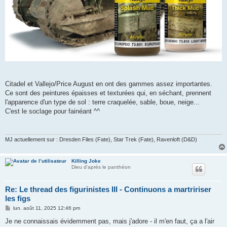
Citadel et Vallejo/Price August en ont des gammes assez importantes.
Ce sont des peintures épaisses et texturées qui, en séchant, prennent
l'apparence d'un type de sol : terre craquelée, sable, boue, neige...
C'est le soclage pour fainéant ^^
MJ actuellement sur : Dresden Files (Fate), Star Trek (Fate), Ravenloft (D&D)
Killing Joke
Dieu d'après le panthéon
Re: Le thread des figurinistes III - Continuons a martririser
les figs
M
lun. août 11, 2025 12:46 pm
e
s
Je ne connaissais évidemment pas, mais j'adore - il m'en faut, ça a l'air
s