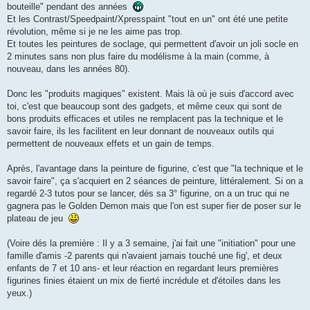
bouteille" pendant des années
Et les Contrast/Speedpaint/Xpresspaint "tout en un" ont été une petite
révolution, même si je ne les aime pas trop.
Et toutes les peintures de soclage, qui permettent d'avoir un joli socle en
2 minutes sans non plus faire du modélisme à la main (comme, à
nouveau, dans les années 80).
Donc les "produits magiques" existent. Mais là où je suis d'accord avec
toi, c'est que beaucoup sont des gadgets, et même ceux qui sont de
bons produits efficaces et utiles ne remplacent pas la technique et le
savoir faire, ils les facilitent en leur donnant de nouveaux outils qui
permettent de nouveaux effets et un gain de temps.
Après, l'avantage dans la peinture de figurine, c'est que "la technique et le
savoir faire", ça s'acquiert en 2 séances de peinture, littéralement. Si on a
regardé 2-3 tutos pour se lancer, dés sa 3° figurine, on a un truc qui ne
gagnera pas le Golden Demon mais que l'on est super fier de poser sur le
plateau de jeu
(Voire dés la première : Il y a 3 semaine, j'ai fait une "initiation" pour une
famille d'amis -2 parents qui n'avaient jamais touché une fig', et deux
enfants de 7 et 10 ans- et leur réaction en regardant leurs premières
figurines finies étaient un mix de fierté incrédule et d'étoiles dans les
yeux.)