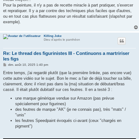
e
Pour la peinture, il n'y a pas de recette miracle à part pratiquer, s'exercer
et repratiquer. Il y a par contre des techniques plus faciles que d'autres,
ou en tout cas plus flatteuses pour un résultat satisfaisant (slapshot par
exemple).
Killing Joke
Dieu d'après le panthéon
Re: Le thread des figurinistes III - Continuons a martririser
les figs
M
dim. août 10, 2025 1:40 pm
e
s
Entre temps, j'ai regardé plutôt (que la première linkée, pas encore vue)
s
cette autre vidéo sur le sujet. Bon le mec a l'air de déjà toucher sa bille,
a
g
clairement, donc il n'est pas dans la (ma) situation de débutant/bras
e
cassé. Il était plutôt dubitatif sur ces feutres. Il en a testé 3 :
une marque générique vendue sur Amazon (pas prévue
spécialement pour figurines)
des feutres de marque "AK" (je ne connais pas), très "mats" /
"unis"
les feutres Speedpaint évoqués ci-avant (ceux "chargés en
pigment")