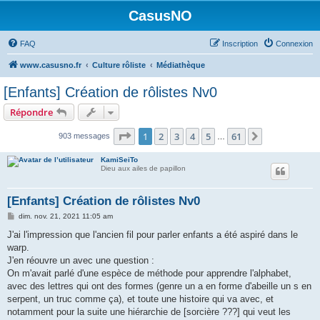
CasusNO
FAQ
Inscription
Connexion
www.casusno.fr
Culture rôliste
Médiathèque
[Enfants] Création de rôlistes Nv0
Répondre
Page
1
sur
61
1
2
3
4
5
61
Suivant
903 messages
…
KamiSeiTo
Dieu aux ailes de papillon
[Enfants] Création de rôlistes Nv0
M
dim. nov. 21, 2021 11:05 am
e
s
J'ai l'impression que l'ancien fil pour parler enfants a été aspiré dans le
s
warp.
a
g
J'en réouvre un avec une question :
e
On m'avait parlé d'une espèce de méthode pour apprendre l'alphabet,
avec des lettres qui ont des formes (genre un a en forme d'abeille un s en
serpent, un truc comme ça), et toute une histoire qui va avec, et
notamment pour la suite une hiérarchie de [sorcière ???] qui veut les