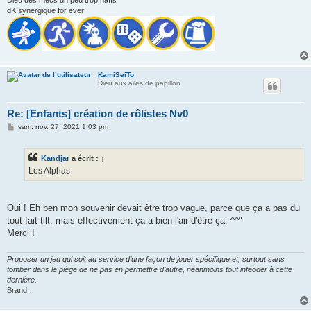
dK synergique for ever
KamiSeiTo
Dieu aux ailes de papillon
Re: [Enfants] création de rôlistes Nv0
M
sam. nov. 27, 2021 1:03 pm
e
s
s
Kandjar
a écrit :
↑
a
g
Les Alphas
e
Oui ! Eh ben mon souvenir devait être trop vague, parce que ça a pas du
tout fait tilt, mais effectivement ça a bien l'air d'être ça. ^^"
Merci !
Proposer un jeu qui soit au service d’une façon de jouer spécifique et, surtout sans
tomber dans le piège de ne pas en permettre d’autre, néanmoins tout inféoder à cette
dernière.
Brand.