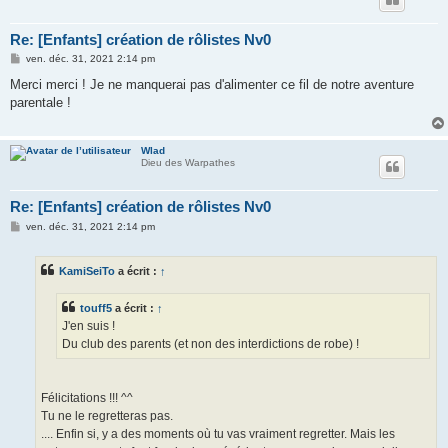
Re: [Enfants] création de rôlistes Nv0
M
ven. déc. 31, 2021 2:14 pm
e
s
Merci merci ! Je ne manquerai pas d'alimenter ce fil de notre aventure
s
parentale !
a
g
e
Wlad
Dieu des Warpathes
Re: [Enfants] création de rôlistes Nv0
M
ven. déc. 31, 2021 2:14 pm
e
s
s
KamiSeiTo
a écrit :
↑
a
g
e
touff5
a écrit :
↑
J'en suis !
Du club des parents (et non des interdictions de robe) !
Félicitations !!! ^^
Tu ne le regretteras pas.
.... Enfin si, y a des moments où tu vas vraiment regretter. Mais les