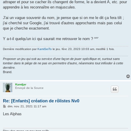
attraper et pour se cacher ils changent de forme, le a devient A, etc. pour
apprendre à les reconnaître en majuscules.
J'ai un vague souvenir du nom, je pense que si on me le dit ça fera tilt ;
j'ai cherché sur Google, j'ai trouvé d'autres approchants mais pas celui
que je cherche exactement.
Y a-t-il quelqu'un ici qui saurait me retrouver le nom ? ^^'
Dernière modification par
KamiSeiTo
le jeu. févr. 23, 2023 10:03 am, modifié 1 fois.
Proposer un jeu qui soit au service d’une façon de jouer spécifique et, surtout sans
tomber dans le piège de ne pas en permettre d’autre, néanmoins tout inféoder à cette
dernière.
Brand.
Kandjar
Envoyé de la Source
Re: [Enfants] création de rôlistes Nv0
M
dim. nov. 21, 2021 11:17 am
e
s
Les Alphas
s
a
g
e
Dieu des mecs un peu trop naïfs