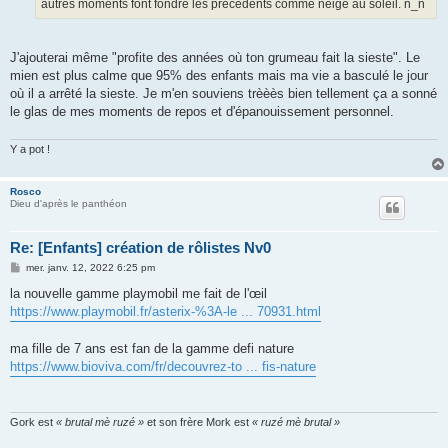
autres moments font fondre les précédents comme neige au soleil. n_n
J'ajouterai même "profite des années où ton grumeau fait la sieste". Le
mien est plus calme que 95% des enfants mais ma vie a basculé le jour
où il a arrêté la sieste. Je m'en souviens trèèès bien tellement ça a sonné
le glas de mes moments de repos et d'épanouissement personnel.
Y a pot !
Rosco
Dieu d'après le panthéon
Re: [Enfants] création de rôlistes Nv0
M
mer. janv. 12, 2022 6:25 pm
e
s
la nouvelle gamme playmobil me fait de l'œil
s
https://www.playmobil.fr/asterix-%3A-le ... 70931.html
a
g
e
ma fille de 7 ans est fan de la gamme defi nature
https://www.bioviva.com/fr/decouvrez-to ... fis-nature
Gork est
« brutal mè ruzé »
et son frère Mork est
« ruzé mè brutal »