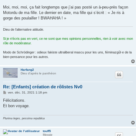
a
g
Moi, moi, moi, ça fait longtemps que j’ai pas posté un à-peu-près façon
e
Motordu de ma fille. Le dernier en date, ma fille qui s’écrit : « Je ris à
gorge des poulailler ! BWAHAHA ! »
Dieu de l’alternative attitude.
Si je n'écris pas en vert, ce ne sont que mes opinions personnelles, rien à voir avec mon
rôle de modérateur.
Modo de Schrödinger : odieux fakiste ultraliberal mascu pour les uns, féminazgûl·e de la
bien-pensance pour les autres.
Harfang2
Dieu d'après le panthéon
Re: [Enfants] création de rôlistes Nv0
M
ven. déc. 31, 2021 1:18 pm
e
s
Félicitations.
s
Et bon voyage.
a
g
e
Plurima leges, pessima republica
touff5
Messie