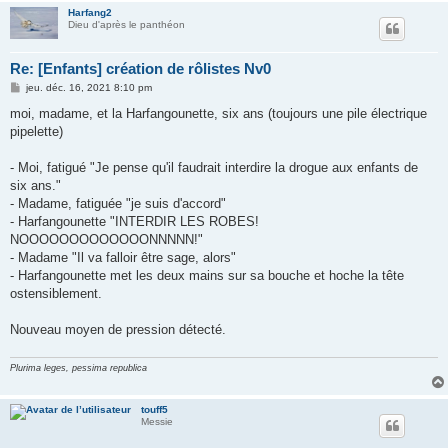
Harfang2
Dieu d'après le panthéon
Re: [Enfants] création de rôlistes Nv0
M
jeu. déc. 16, 2021 8:10 pm
e
s
moi, madame, et la Harfangounette, six ans (toujours une pile électrique
s
pipelette)
a
g
e
- Moi, fatigué "Je pense qu'il faudrait interdire la drogue aux enfants de
six ans."
- Madame, fatiguée "je suis d'accord"
- Harfangounette "INTERDIR LES ROBES!
NOOOOOOOOOOOOONNNNN!"
- Madame "Il va falloir être sage, alors"
- Harfangounette met les deux mains sur sa bouche et hoche la tête
ostensiblement.
Nouveau moyen de pression détecté.
Plurima leges, pessima republica
touff5
Messie