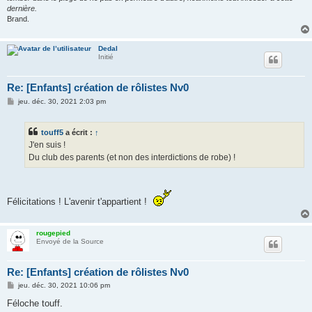
dernière.
Brand.
Dedal
Initié
Re: [Enfants] création de rôlistes Nv0
M
jeu. déc. 30, 2021 2:03 pm
e
s
s
touff5
a écrit :
↑
a
g
J'en suis !
e
Du club des parents (et non des interdictions de robe) !
Félicitations ! L'avenir t'appartient !
rougepied
Envoyé de la Source
Re: [Enfants] création de rôlistes Nv0
M
jeu. déc. 30, 2021 10:06 pm
e
s
Féloche touff.
s