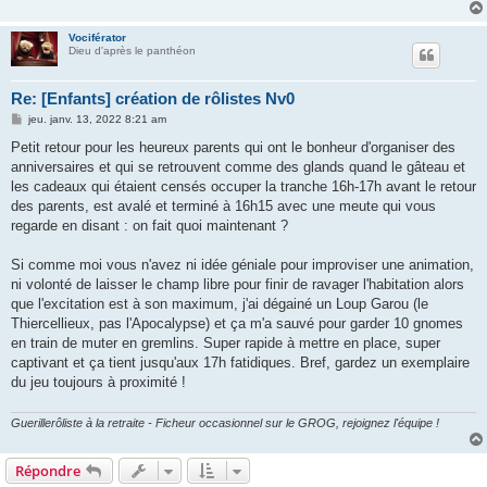
g
e
Vociférator
Dieu d'après le panthéon
Re: [Enfants] création de rôlistes Nv0
M
jeu. janv. 13, 2022 8:21 am
e
s
Petit retour pour les heureux parents qui ont le bonheur d'organiser des
s
anniversaires et qui se retrouvent comme des glands quand le gâteau et
a
g
les cadeaux qui étaient censés occuper la tranche 16h-17h avant le retour
e
des parents, est avalé et terminé à 16h15 avec une meute qui vous
regarde en disant : on fait quoi maintenant ?
Si comme moi vous n'avez ni idée géniale pour improviser une animation,
ni volonté de laisser le champ libre pour finir de ravager l'habitation alors
que l'excitation est à son maximum, j'ai dégainé un Loup Garou (le
Thiercellieux, pas l'Apocalypse) et ça m'a sauvé pour garder 10 gnomes
en train de muter en gremlins. Super rapide à mettre en place, super
captivant et ça tient jusqu'aux 17h fatidiques. Bref, gardez un exemplaire
du jeu toujours à proximité !
Guerillerôliste à la retraite - Ficheur occasionnel sur le GROG, rejoignez l'équipe !
Répondre