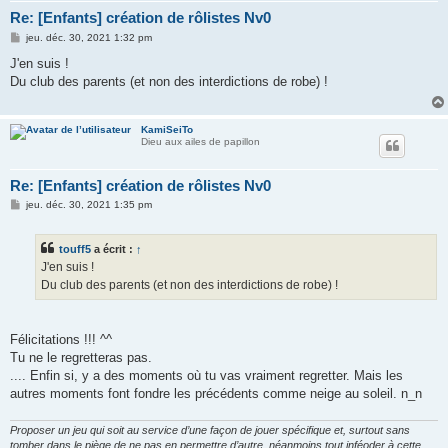
Re: [Enfants] création de rôlistes Nv0
M
jeu. déc. 30, 2021 1:32 pm
e
s
J'en suis !
s
Du club des parents (et non des interdictions de robe) !
a
g
e
KamiSeiTo
Dieu aux ailes de papillon
Re: [Enfants] création de rôlistes Nv0
M
jeu. déc. 30, 2021 1:35 pm
e
s
s
touff5
a écrit :
↑
a
g
J'en suis !
e
Du club des parents (et non des interdictions de robe) !
Félicitations !!! ^^
Tu ne le regretteras pas.
.... Enfin si, y a des moments où tu vas vraiment regretter. Mais les
autres moments font fondre les précédents comme neige au soleil. n_n
Proposer un jeu qui soit au service d’une façon de jouer spécifique et, surtout sans
tomber dans le piège de ne pas en permettre d’autre, néanmoins tout inféoder à cette