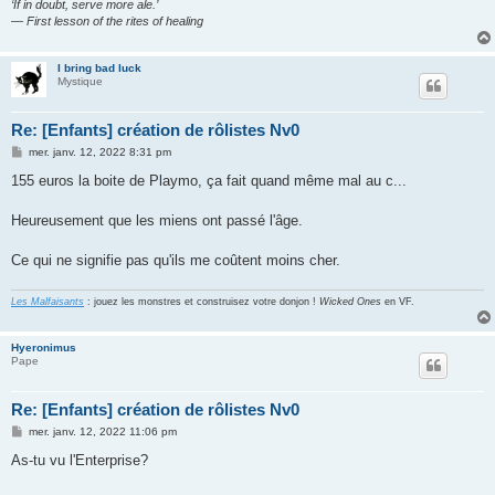
‘If in doubt, serve more ale.’
— First lesson of the rites of healing
I bring bad luck
Mystique
Re: [Enfants] création de rôlistes Nv0
M
mer. janv. 12, 2022 8:31 pm
e
s
155 euros la boite de Playmo, ça fait quand même mal au c...
s
a
g
Heureusement que les miens ont passé l'âge.
e
Ce qui ne signifie pas qu'ils me coûtent moins cher.
Les Malfaisants
: jouez les monstres et construisez votre donjon !
Wicked Ones
en VF.
Hyeronimus
Pape
Re: [Enfants] création de rôlistes Nv0
M
mer. janv. 12, 2022 11:06 pm
e
s
As-tu vu l'Enterprise?
s
a