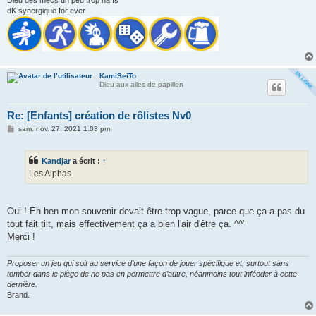
dK synergique for ever
KamiSeiTo
Dieu aux ailes de papillon
Re: [Enfants] création de rôlistes Nv0
M
sam. nov. 27, 2021 1:03 pm
e
s
s
Kandjar
a écrit :
↑
a
g
Les Alphas
e
Oui ! Eh ben mon souvenir devait être trop vague, parce que ça a pas du
tout fait tilt, mais effectivement ça a bien l'air d'être ça. ^^"
Merci !
Proposer un jeu qui soit au service d’une façon de jouer spécifique et, surtout sans
tomber dans le piège de ne pas en permettre d’autre, néanmoins tout inféoder à cette
dernière.
Brand.