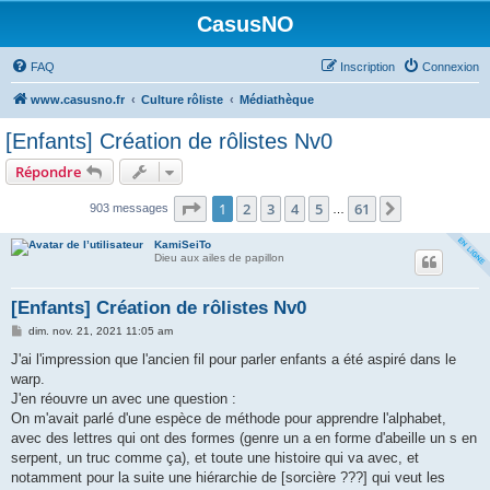
CasusNO
FAQ
Inscription
Connexion
www.casusno.fr
Culture rôliste
Médiathèque
[Enfants] Création de rôlistes Nv0
Répondre
Page
1
sur
61
1
2
3
4
5
61
Suivant
903 messages
…
KamiSeiTo
Dieu aux ailes de papillon
[Enfants] Création de rôlistes Nv0
M
dim. nov. 21, 2021 11:05 am
e
s
J'ai l'impression que l'ancien fil pour parler enfants a été aspiré dans le
s
warp.
a
g
J'en réouvre un avec une question :
e
On m'avait parlé d'une espèce de méthode pour apprendre l'alphabet,
avec des lettres qui ont des formes (genre un a en forme d'abeille un s en
serpent, un truc comme ça), et toute une histoire qui va avec, et
notamment pour la suite une hiérarchie de [sorcière ???] qui veut les