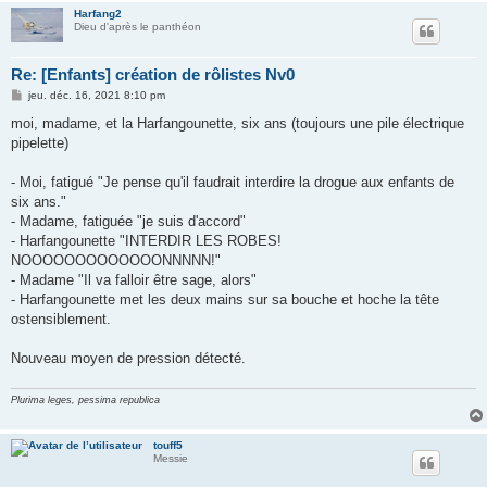
Harfang2
Dieu d'après le panthéon
Re: [Enfants] création de rôlistes Nv0
M
jeu. déc. 16, 2021 8:10 pm
e
s
moi, madame, et la Harfangounette, six ans (toujours une pile électrique
s
pipelette)
a
g
e
- Moi, fatigué "Je pense qu'il faudrait interdire la drogue aux enfants de
six ans."
- Madame, fatiguée "je suis d'accord"
- Harfangounette "INTERDIR LES ROBES!
NOOOOOOOOOOOOONNNNN!"
- Madame "Il va falloir être sage, alors"
- Harfangounette met les deux mains sur sa bouche et hoche la tête
ostensiblement.
Nouveau moyen de pression détecté.
Plurima leges, pessima republica
touff5
Messie