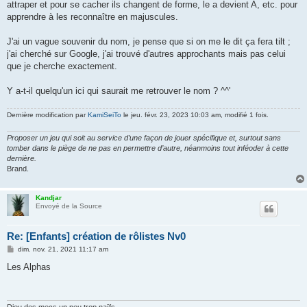
attraper et pour se cacher ils changent de forme, le a devient A, etc. pour
apprendre à les reconnaître en majuscules.
J'ai un vague souvenir du nom, je pense que si on me le dit ça fera tilt ;
j'ai cherché sur Google, j'ai trouvé d'autres approchants mais pas celui
que je cherche exactement.
Y a-t-il quelqu'un ici qui saurait me retrouver le nom ? ^^'
Dernière modification par
KamiSeiTo
le jeu. févr. 23, 2023 10:03 am, modifié 1 fois.
Proposer un jeu qui soit au service d’une façon de jouer spécifique et, surtout sans
tomber dans le piège de ne pas en permettre d’autre, néanmoins tout inféoder à cette
dernière.
Brand.
Kandjar
Envoyé de la Source
Re: [Enfants] création de rôlistes Nv0
M
dim. nov. 21, 2021 11:17 am
e
s
Les Alphas
s
a
g
e
Dieu des mecs un peu trop naïfs