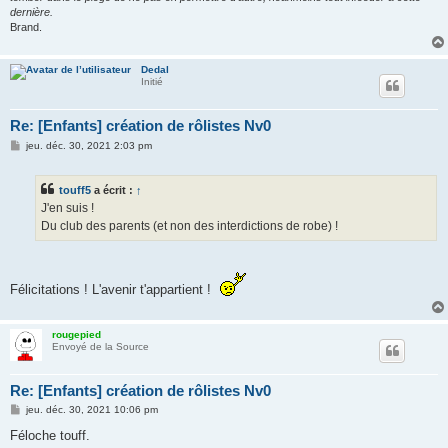
dernière.
Brand.
Dedal
Initié
Re: [Enfants] création de rôlistes Nv0
M
jeu. déc. 30, 2021 2:03 pm
e
s
s
touff5
a écrit :
↑
a
g
J'en suis !
e
Du club des parents (et non des interdictions de robe) !
Félicitations ! L'avenir t'appartient !
rougepied
Envoyé de la Source
Re: [Enfants] création de rôlistes Nv0
M
jeu. déc. 30, 2021 10:06 pm
e
s
Féloche touff.
s