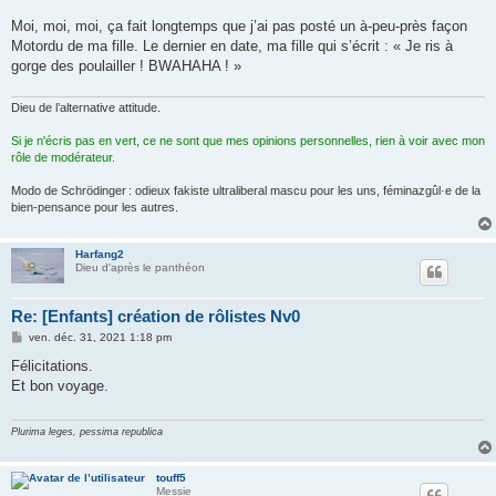
a
g
Moi, moi, moi, ça fait longtemps que j’ai pas posté un à-peu-près façon
e
Motordu de ma fille. Le dernier en date, ma fille qui s’écrit : « Je ris à
gorge des poulailler ! BWAHAHA ! »
Dieu de l’alternative attitude.
Si je n'écris pas en vert, ce ne sont que mes opinions personnelles, rien à voir avec mon
rôle de modérateur.
Modo de Schrödinger : odieux fakiste ultraliberal mascu pour les uns, féminazgûl·e de la
bien-pensance pour les autres.
Harfang2
Dieu d'après le panthéon
Re: [Enfants] création de rôlistes Nv0
M
ven. déc. 31, 2021 1:18 pm
e
s
Félicitations.
s
Et bon voyage.
a
g
e
Plurima leges, pessima republica
touff5
Messie