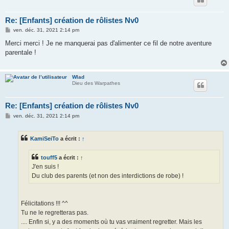
Re: [Enfants] création de rôlistes Nv0
M
ven. déc. 31, 2021 2:14 pm
e
s
Merci merci ! Je ne manquerai pas d'alimenter ce fil de notre aventure
s
parentale !
a
g
e
Wlad
Dieu des Warpathes
Re: [Enfants] création de rôlistes Nv0
M
ven. déc. 31, 2021 2:14 pm
e
s
s
KamiSeiTo
a écrit :
↑
a
g
e
touff5
a écrit :
↑
J'en suis !
Du club des parents (et non des interdictions de robe) !
Félicitations !!! ^^
Tu ne le regretteras pas.
.... Enfin si, y a des moments où tu vas vraiment regretter. Mais les