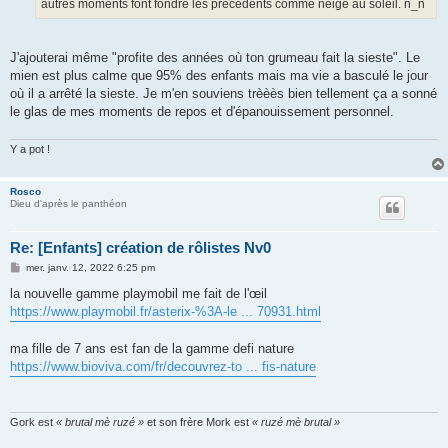
autres moments font fondre les précédents comme neige au soleil. n_n
J'ajouterai même "profite des années où ton grumeau fait la sieste". Le
mien est plus calme que 95% des enfants mais ma vie a basculé le jour
où il a arrêté la sieste. Je m'en souviens trèèès bien tellement ça a sonné
le glas de mes moments de repos et d'épanouissement personnel.
Y a pot !
Rosco
Dieu d'après le panthéon
Re: [Enfants] création de rôlistes Nv0
M
mer. janv. 12, 2022 6:25 pm
e
s
la nouvelle gamme playmobil me fait de l'œil
s
https://www.playmobil.fr/asterix-%3A-le ... 70931.html
a
g
e
ma fille de 7 ans est fan de la gamme defi nature
https://www.bioviva.com/fr/decouvrez-to ... fis-nature
Gork est
« brutal mè ruzé »
et son frère Mork est
« ruzé mè brutal »