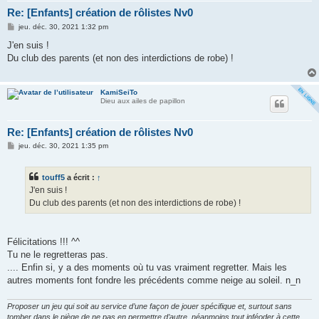
Re: [Enfants] création de rôlistes Nv0
M
jeu. déc. 30, 2021 1:32 pm
e
s
J'en suis !
s
Du club des parents (et non des interdictions de robe) !
a
g
e
KamiSeiTo
Dieu aux ailes de papillon
Re: [Enfants] création de rôlistes Nv0
M
jeu. déc. 30, 2021 1:35 pm
e
s
s
touff5
a écrit :
↑
a
g
J'en suis !
e
Du club des parents (et non des interdictions de robe) !
Félicitations !!! ^^
Tu ne le regretteras pas.
.... Enfin si, y a des moments où tu vas vraiment regretter. Mais les
autres moments font fondre les précédents comme neige au soleil. n_n
Proposer un jeu qui soit au service d’une façon de jouer spécifique et, surtout sans
tomber dans le piège de ne pas en permettre d’autre, néanmoins tout inféoder à cette