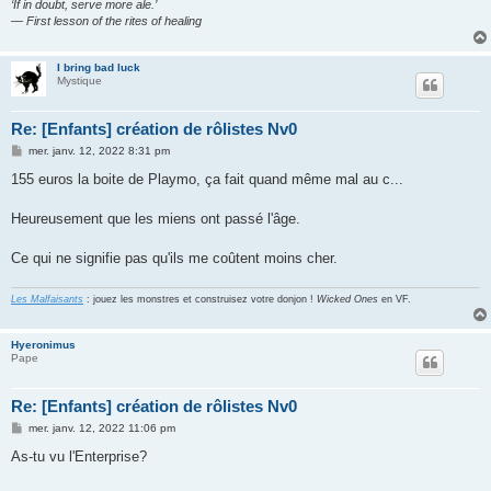
‘If in doubt, serve more ale.’
— First lesson of the rites of healing
I bring bad luck
Mystique
Re: [Enfants] création de rôlistes Nv0
M
mer. janv. 12, 2022 8:31 pm
e
s
155 euros la boite de Playmo, ça fait quand même mal au c...
s
a
g
Heureusement que les miens ont passé l'âge.
e
Ce qui ne signifie pas qu'ils me coûtent moins cher.
Les Malfaisants
: jouez les monstres et construisez votre donjon !
Wicked Ones
en VF.
Hyeronimus
Pape
Re: [Enfants] création de rôlistes Nv0
M
mer. janv. 12, 2022 11:06 pm
e
s
As-tu vu l'Enterprise?
s
a