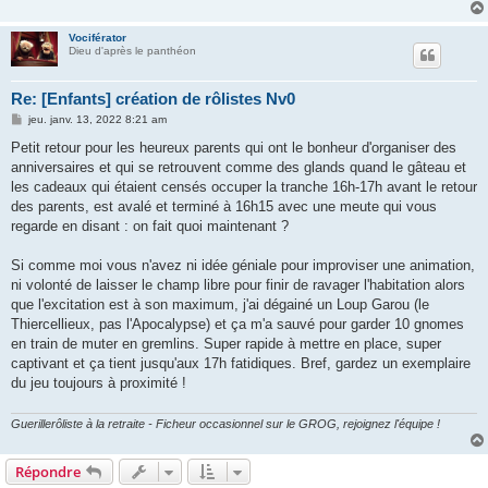
g
e
Vociférator
Dieu d'après le panthéon
Re: [Enfants] création de rôlistes Nv0
M
jeu. janv. 13, 2022 8:21 am
e
s
Petit retour pour les heureux parents qui ont le bonheur d'organiser des
s
anniversaires et qui se retrouvent comme des glands quand le gâteau et
a
g
les cadeaux qui étaient censés occuper la tranche 16h-17h avant le retour
e
des parents, est avalé et terminé à 16h15 avec une meute qui vous
regarde en disant : on fait quoi maintenant ?
Si comme moi vous n'avez ni idée géniale pour improviser une animation,
ni volonté de laisser le champ libre pour finir de ravager l'habitation alors
que l'excitation est à son maximum, j'ai dégainé un Loup Garou (le
Thiercellieux, pas l'Apocalypse) et ça m'a sauvé pour garder 10 gnomes
en train de muter en gremlins. Super rapide à mettre en place, super
captivant et ça tient jusqu'aux 17h fatidiques. Bref, gardez un exemplaire
du jeu toujours à proximité !
Guerillerôliste à la retraite - Ficheur occasionnel sur le GROG, rejoignez l'équipe !
Répondre