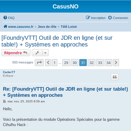
CasusNO
FAQ
Inscription
Connexion
www.casusno.fr
Jeux de rôle
Télé Loisir
[FoundryVTT] Outil de JDR en ligne (et sur
table!) + Systèmes en approches
Répondre
Page
31
sur
34
1
29
30
31
32
33
34
Précédent
Suiva
500 messages
…
Carter77
Evêque
Re: [FoundryVTT] Outil de JDR en ligne (et sur table!)
+ Systèmes en approches
M
mar. nov. 25, 2025 8:59 am
e
s
Hello,
s
a
g
Voici la présentation du module Opérations Spéciales pour la gamme
e
Cthulhu Hack :