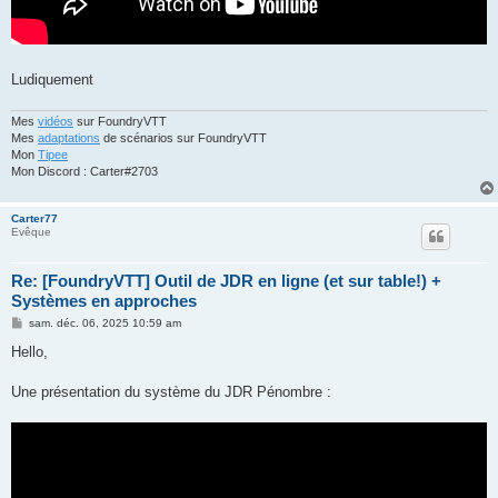
Ludiquement
Mes
vidéos
sur FoundryVTT
Mes
adaptations
de scénarios sur FoundryVTT
Mon
Tipee
Mon Discord : Carter#2703
Carter77
Evêque
Re: [FoundryVTT] Outil de JDR en ligne (et sur table!) +
Systèmes en approches
M
sam. déc. 06, 2025 10:59 am
e
s
Hello,
s
a
g
Une présentation du système du JDR Pénombre :
e