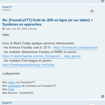
Carter77
Evêque
Re: [FoundryVTT] Outil de JDR en ligne (et sur table!) +
Systèmes en approches
M
sam. nov. 29, 2025 1:43 pm
e
s
Hello,
s
a
g
Avec le Black Friday quelque spromos intéressantes :
e
- les licences Foundry sont à -20 % :
https://foundryvtt.com/purchase/
- les modules Warhammer Fantasy et W40K en promo :
https://cubicle7games.com/en_EU/rpg-sal ... etop_games
- les modules Free league en promo :
https://freeleaguepublishing.com/shop/
Ludiquement
Mes
vidéos
sur FoundryVTT
Mes
adaptations
de scénarios sur FoundryVTT
Mon
Tipee
Mon Discord : Carter#2703
Carter77