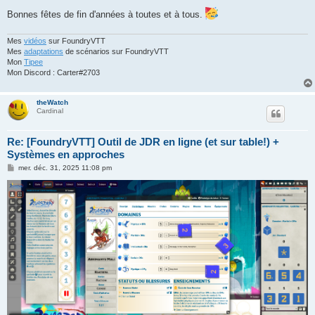
Bonnes fêtes de fin d'années à toutes et à tous.
Mes
vidéos
sur FoundryVTT
Mes
adaptations
de scénarios sur FoundryVTT
Mon
Tipee
Mon Discord : Carter#2703
theWatch
Cardinal
Re: [FoundryVTT] Outil de JDR en ligne (et sur table!) +
Systèmes en approches
M
mer. déc. 31, 2025 11:08 pm
e
s
s
a
g
e