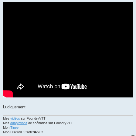
Ludiquement
Mes
vidéos
sur FoundryVTT
Mes
adaptations
de scénarios sur FoundryVTT
Mon
Tipee
Mon Discord : Carter#2703