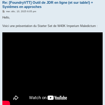
Re: [FoundryVTT] Outil de JDR en ligne (et sur table!) +
Systèmes en approches
M
mer. déc. 10, 2025 6:05 pm
e
s
Hello,
s
a
g
Voici une présentation du Starter Set de W40K Imperium Maledictum :
e