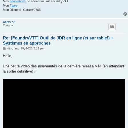
Mes
adaptations
de scénarios sur FoundryVTT
Mon
Tipee
Mon Discord : Carter#2703
Carter77
Evêque
Re: [FoundryVTT] Outil de JDR en ligne (et sur table!) +
Systèmes en approches
M
dim. janv. 18, 2026 5:12 pm
e
s
Hello,
s
a
g
Une petite vidéo des nouveautés de la dernière release V14 (en attendant
e
la sortie définitive) :