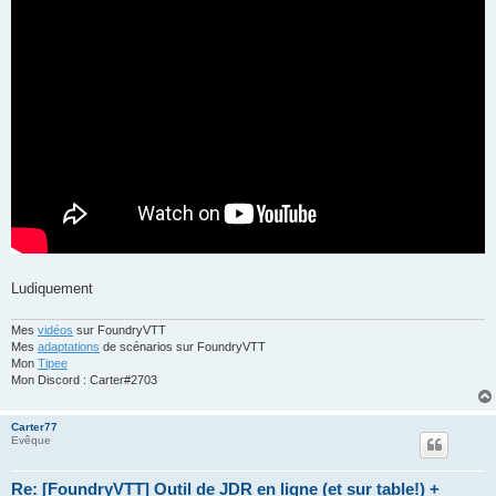
Ludiquement
Mes
vidéos
sur FoundryVTT
Mes
adaptations
de scénarios sur FoundryVTT
Mon
Tipee
Mon Discord : Carter#2703
Carter77
Evêque
Re: [FoundryVTT] Outil de JDR en ligne (et sur table!) +