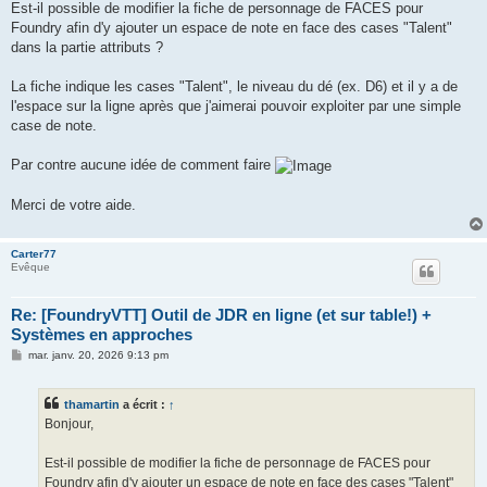
g
Est-il possible de modifier la fiche de personnage de FACES pour
e
Foundry afin d'y ajouter un espace de note en face des cases "Talent"
dans la partie attributs ?
La fiche indique les cases "Talent", le niveau du dé (ex. D6) et il y a de
l'espace sur la ligne après que j'aimerai pouvoir exploiter par une simple
case de note.
Par contre aucune idée de comment faire
Merci de votre aide.
Carter77
Evêque
Re: [FoundryVTT] Outil de JDR en ligne (et sur table!) +
Systèmes en approches
M
mar. janv. 20, 2026 9:13 pm
e
s
s
thamartin
a écrit :
↑
a
g
Bonjour,
e
Est-il possible de modifier la fiche de personnage de FACES pour
Foundry afin d'y ajouter un espace de note en face des cases "Talent"