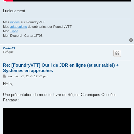
Ludiquement
Mes
vidéos
sur FoundryVTT
Mes
adaptations
de scénarios sur FoundryVTT
Mon
Tipee
Mon Discord : Carter#2703
Carter77
Evêque
Re: [FoundryVTT] Outil de JDR en ligne (et sur table!) +
Systèmes en approches
M
lun. déc. 22, 2025 12:22 pm
e
s
Hello,
s
a
g
Une présentation du module Livre de Règles Chroniques Oubliées
e
Fantasy :