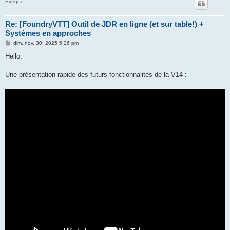
Evêque
Re: [FoundryVTT] Outil de JDR en ligne (et sur table!) +
Systèmes en approches
M
dim. nov. 30, 2025 5:26 pm
e
s
Hello,
s
a
g
Une présentation rapide des futurs fonctionnalités de la V14 :
e