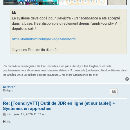
Le système développé pour
Devâstra - Transcendance
a été accepté
dans la base. Il est disponible directement depuis l'appli Foundry VTT
depuis ce soir !
https://foundryvtt.com/packages/devastra
Joyeuses fêtes de fin d'année !
J'ai revendu mon intégrale Cthulhu Descartes à un particulier il y a fort longtemps et cédé
gracieusement tout récemment mes bouquins de/sur H.P. Lovecraft (copieuse collection débutée dans
les années 90) à un célèbre collectif d'auteurs... No more Cthulhueries for me!
Carter77
Evêque
Re: [FoundryVTT] Outil de JDR en ligne (et sur table!) +
Systèmes en approches
M
dim. janv. 11, 2026 11:07 am
e
s
Hello,
s
a