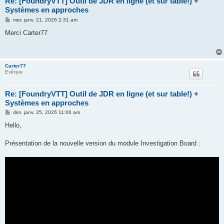
Re: [FoundryVTT] Outil de JDR en ligne (et sur table!) +
Systèmes en approches
M
mer. janv. 21, 2026 2:31 am
e
s
Merci Carter77
s
a
g
e
Carter77
Evêque
Re: [FoundryVTT] Outil de JDR en ligne (et sur table!) +
Systèmes en approches
M
dim. janv. 25, 2026 11:06 am
e
s
Hello,
s
a
g
Présentation de la nouvelle version du module Investigation Board :
e