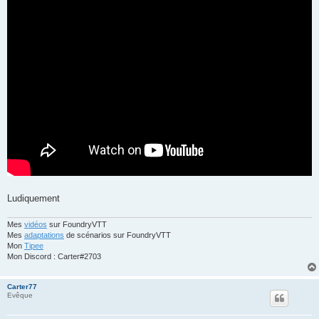
Ludiquement
Mes
vidéos
sur FoundryVTT
Mes
adaptations
de scénarios sur FoundryVTT
Mon
Tipee
Mon Discord : Carter#2703
Carter77
Evêque