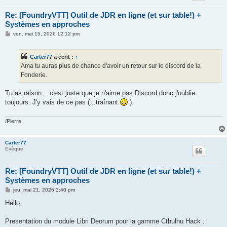
Re: [FoundryVTT] Outil de JDR en ligne (et sur table!) +
Systèmes en approches
M
ven. mai 15, 2026 12:12 pm
e
s
s
Carter77
a écrit :
↑
a
g
Ama tu auras plus de chance d'avoir un retour sur le discord de la
e
Fonderie.
Tu as raison... c'est juste que je n'aime pas Discord donc j'oublie
toujours. J'y vais de ce pas (...traînant
).
/Pierre
Carter77
Evêque
Re: [FoundryVTT] Outil de JDR en ligne (et sur table!) +
Systèmes en approches
M
jeu. mai 21, 2026 3:40 pm
e
s
Hello,
s
a
g
Presentation du module Libri Deorum pour la gamme Cthulhu Hack :
e