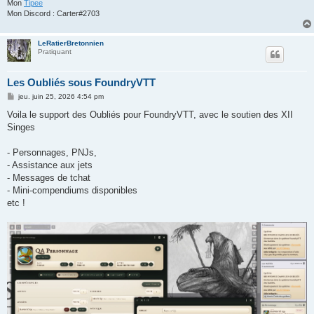
Mon
Tipee
Mon Discord : Carter#2703
LeRatierBretonnien
Pratiquant
Les Oubliés sous FoundryVTT
M
jeu. juin 25, 2026 4:54 pm
e
s
Voila le support des Oubliés pour FoundryVTT, avec le soutien des XII
s
Singes
a
g
e
- Personnages, PNJs,
- Assistance aux jets
- Messages de tchat
- Mini-compendiums disponibles
etc !