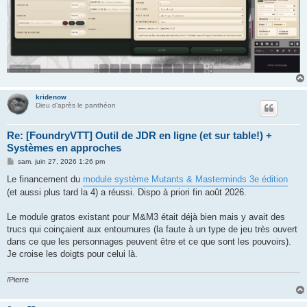
kridenow
Dieu d'après le panthéon
Re: [FoundryVTT] Outil de JDR en ligne (et sur table!) +
Systèmes en approches
M
sam. juin 27, 2026 1:26 pm
e
s
Le financement du
module système Mutants & Masterminds 3e édition
s
(et aussi plus tard la 4) a réussi. Dispo à priori fin août 2026.
a
g
e
Le module gratos existant pour M&M3 était déjà bien mais y avait des
trucs qui coinçaient aux entournures (la faute à un type de jeu très ouvert
dans ce que les personnages peuvent être et ce que sont les pouvoirs).
Je croise les doigts pour celui là.
/Pierre