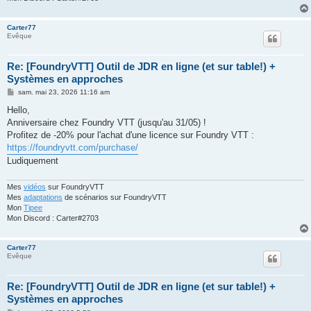
Carter77
Evêque
Re: [FoundryVTT] Outil de JDR en ligne (et sur table!) +
Systèmes en approches
M
sam. mai 23, 2026 11:16 am
e
s
Hello,
s
Anniversaire chez Foundry VTT (jusqu'au 31/05) !
a
g
Profitez de -20% pour l'achat d'une licence sur Foundry VTT :
e
https://foundryvtt.com/purchase/
Ludiquement
Mes
vidéos
sur FoundryVTT
Mes
adaptations
de scénarios sur FoundryVTT
Mon
Tipee
Mon Discord : Carter#2703
Carter77
Evêque
Re: [FoundryVTT] Outil de JDR en ligne (et sur table!) +
Systèmes en approches