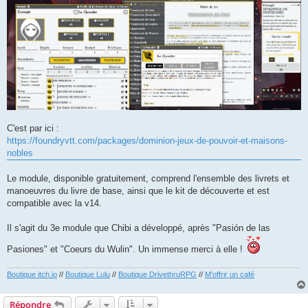
C'est par ici :
https://foundryvtt.com/packages/dominion-jeux-de-pouvoir-et-maisons-
nobles
Le module, disponible gratuitement, comprend l'ensemble des livrets et
manoeuvres du livre de base, ainsi que le kit de découverte et est
compatible avec la v14.
Il s'agit du 3e module que Chibi a développé, après "Pasión de las
Pasiones" et "Coeurs du Wulin". Un immense merci à elle !
Boutique itch.io
//
Boutique Lulu
//
Boutique DrivethruRPG
//
M'offrir un café
Répondre