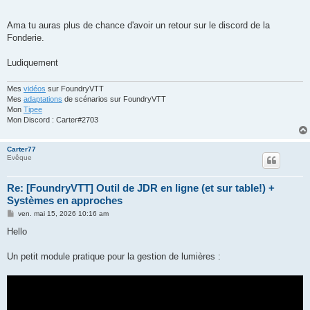
Ama tu auras plus de chance d'avoir un retour sur le discord de la
Fonderie.
Ludiquement
Mes
vidéos
sur FoundryVTT
Mes
adaptations
de scénarios sur FoundryVTT
Mon
Tipee
Mon Discord : Carter#2703
Carter77
Evêque
Re: [FoundryVTT] Outil de JDR en ligne (et sur table!) +
Systèmes en approches
M
ven. mai 15, 2026 10:16 am
e
s
Hello
s
a
g
Un petit module pratique pour la gestion de lumières :
e