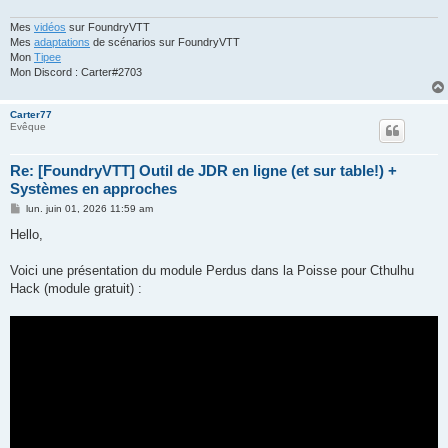
Mes
vidéos
sur FoundryVTT
Mes
adaptations
de scénarios sur FoundryVTT
Mon
Tipee
Mon Discord : Carter#2703
Carter77
Evêque
Re: [FoundryVTT] Outil de JDR en ligne (et sur table!) +
Systèmes en approches
M
lun. juin 01, 2026 11:59 am
e
s
Hello,
s
a
g
Voici une présentation du module Perdus dans la Poisse pour Cthulhu
e
Hack (module gratuit) :