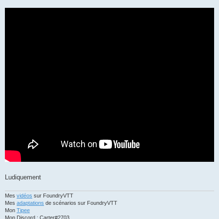
Ludiquement
Mes
vidéos
sur FoundryVTT
Mes
adaptations
de scénarios sur FoundryVTT
Mon
Tipee
Mon Discord : Carter#2703