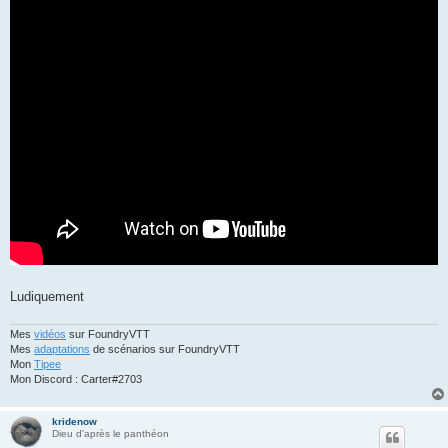
Ludiquement
Mes
vidéos
sur FoundryVTT
Mes
adaptations
de scénarios sur FoundryVTT
Mon
Tipee
Mon Discord : Carter#2703
kridenow
Dieu d'après le panthéon