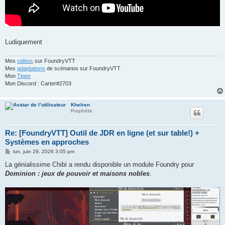
Ludiquement
Mes
vidéos
sur FoundryVTT
Mes
adaptations
de scénarios sur FoundryVTT
Mon
Tipee
Mon Discord : Carter#2703
Khelren
Prophète
Re: [FoundryVTT] Outil de JDR en ligne (et sur table!) +
Systèmes en approches
M
lun. juin 29, 2026 3:05 pm
e
s
La génialissime Chibi a rendu disponible un module Foundry pour
s
Dominion : jeux de pouvoir et maisons nobles
.
a
g
e