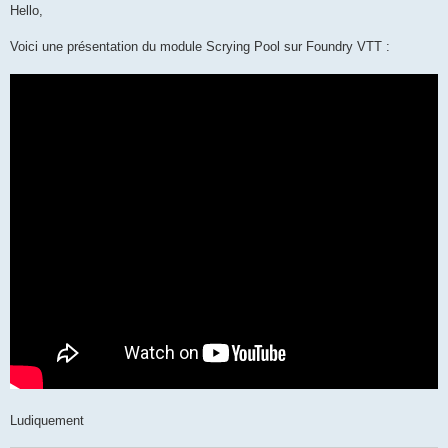
s
Hello,
s
a
g
Voici une présentation du module Scrying Pool sur Foundry VTT :
e
Ludiquement