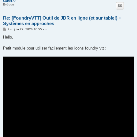
Carter77
Evêque
Re: [FoundryVTT] Outil de JDR en ligne (et sur table!) +
Systèmes en approches
M
lun. juin 29, 2026 10:55 am
e
s
Hello,
s
a
g
Petit module pour utiliser facilement les icons foundry vtt :
e