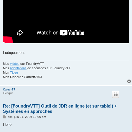
Ludiquement
Mes
vidéos
sur FoundryVTT
Mes
adaptations
de scénarios sur FoundryVTT
Mon
Tipee
Mon Discord : Carter#2703
Carter77
Evêque
Re: [FoundryVTT] Outil de JDR en ligne (et sur table!) +
Systèmes en approches
M
dim. juin 21, 2026 10:05 am
e
s
Hello,
s
a