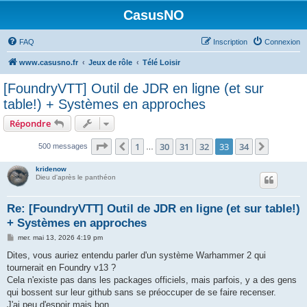
CasusNO
FAQ
Inscription
Connexion
www.casusno.fr
Jeux de rôle
Télé Loisir
[FoundryVTT] Outil de JDR en ligne (et sur
table!) + Systèmes en approches
Répondre
Page
33
sur
34
1
30
31
32
33
34
Précédent
Suivant
500 messages
…
kridenow
Dieu d'après le panthéon
Re: [FoundryVTT] Outil de JDR en ligne (et sur table!)
+ Systèmes en approches
M
mer. mai 13, 2026 4:19 pm
e
s
Dites, vous auriez entendu parler d'un système Warhammer 2 qui
s
tournerait en Foundry v13 ?
a
g
Cela n'existe pas dans les packages officiels, mais parfois, y a des gens
e
qui bossent sur leur github sans se préoccuper de se faire recenser.
J'ai peu d'espoir mais bon...