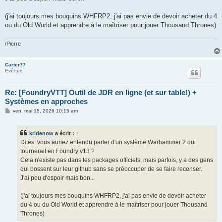
(j'ai toujours mes bouquins WHFRP2, j'ai pas envie de devoir acheter du 4
ou du Old World et apprendre à le maîtriser pour jouer Thousand Thrones)
/Pierre
Carter77
Evêque
Re: [FoundryVTT] Outil de JDR en ligne (et sur table!) +
Systèmes en approches
M
ven. mai 15, 2026 10:15 am
e
s
s
kridenow
a écrit :
↑
a
g
Dites, vous auriez entendu parler d'un système Warhammer 2 qui
e
tournerait en Foundry v13 ?
Cela n'existe pas dans les packages officiels, mais parfois, y a des gens
qui bossent sur leur github sans se préoccuper de se faire recenser.
J'ai peu d'espoir mais bon...
(j'ai toujours mes bouquins WHFRP2, j'ai pas envie de devoir acheter
du 4 ou du Old World et apprendre à le maîtriser pour jouer Thousand
Thrones)