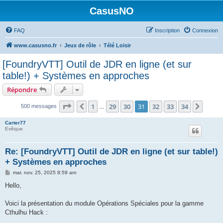
CasusNO
FAQ
Inscription
Connexion
www.casusno.fr
Jeux de rôle
Télé Loisir
[FoundryVTT] Outil de JDR en ligne (et sur
table!) + Systèmes en approches
Répondre
Page
31
sur
34
1
29
30
31
32
33
34
Précédent
Suiva
500 messages
…
Carter77
Evêque
Re: [FoundryVTT] Outil de JDR en ligne (et sur table!)
+ Systèmes en approches
M
mar. nov. 25, 2025 8:59 am
e
s
Hello,
s
a
g
Voici la présentation du module Opérations Spéciales pour la gamme
e
Cthulhu Hack :