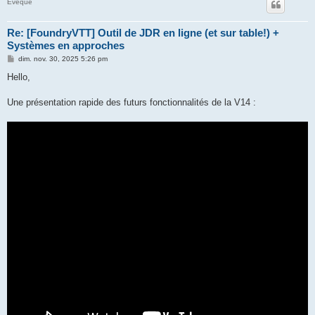
Evêque
Re: [FoundryVTT] Outil de JDR en ligne (et sur table!) +
Systèmes en approches
M
dim. nov. 30, 2025 5:26 pm
e
s
Hello,
s
a
g
Une présentation rapide des futurs fonctionnalités de la V14 :
e