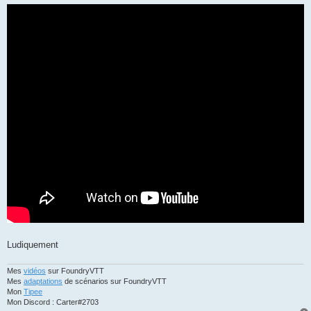
Ludiquement
Mes
vidéos
sur FoundryVTT
Mes
adaptations
de scénarios sur FoundryVTT
Mon
Tipee
Mon Discord : Carter#2703