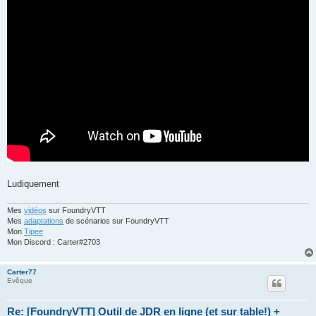
Ludiquement
Mes
vidéos
sur FoundryVTT
Mes
adaptations
de scénarios sur FoundryVTT
Mon
Tipee
Mon Discord : Carter#2703
Carter77
Evêque
Re: [FoundryVTT] Outil de JDR en ligne (et sur table!) +