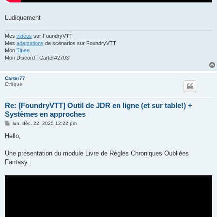
Ludiquement
Mes
vidéos
sur FoundryVTT
Mes
adaptations
de scénarios sur FoundryVTT
Mon
Tipee
Mon Discord : Carter#2703
Carter77
Evêque
Re: [FoundryVTT] Outil de JDR en ligne (et sur table!) +
Systèmes en approches
M
lun. déc. 22, 2025 12:22 pm
e
s
Hello,
s
a
g
Une présentation du module Livre de Règles Chroniques Oubliées
e
Fantasy :