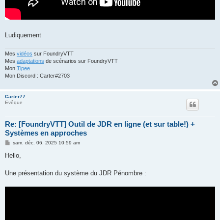
Ludiquement
Mes
vidéos
sur FoundryVTT
Mes
adaptations
de scénarios sur FoundryVTT
Mon
Tipee
Mon Discord : Carter#2703
Carter77
Evêque
Re: [FoundryVTT] Outil de JDR en ligne (et sur table!) +
Systèmes en approches
M
sam. déc. 06, 2025 10:59 am
e
s
Hello,
s
a
g
Une présentation du système du JDR Pénombre :
e