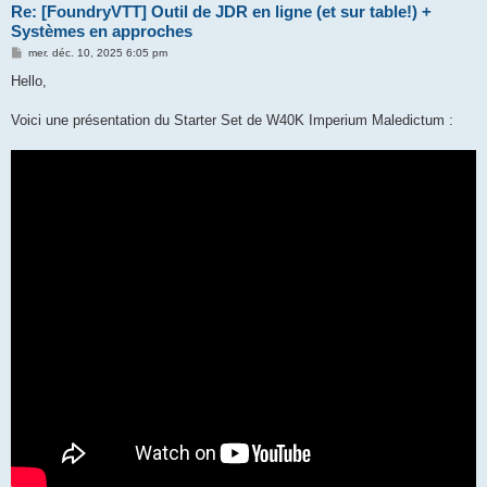
Re: [FoundryVTT] Outil de JDR en ligne (et sur table!) +
Systèmes en approches
M
mer. déc. 10, 2025 6:05 pm
e
s
Hello,
s
a
g
Voici une présentation du Starter Set de W40K Imperium Maledictum :
e