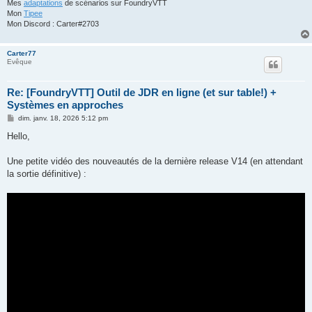
Mes
adaptations
de scénarios sur FoundryVTT
Mon
Tipee
Mon Discord : Carter#2703
Carter77
Evêque
Re: [FoundryVTT] Outil de JDR en ligne (et sur table!) +
Systèmes en approches
M
dim. janv. 18, 2026 5:12 pm
e
s
Hello,
s
a
g
Une petite vidéo des nouveautés de la dernière release V14 (en attendant
e
la sortie définitive) :