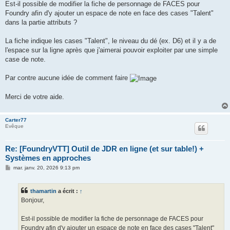
g
Est-il possible de modifier la fiche de personnage de FACES pour
e
Foundry afin d'y ajouter un espace de note en face des cases "Talent"
dans la partie attributs ?
La fiche indique les cases "Talent", le niveau du dé (ex. D6) et il y a de
l'espace sur la ligne après que j'aimerai pouvoir exploiter par une simple
case de note.
Par contre aucune idée de comment faire
Merci de votre aide.
Carter77
Evêque
Re: [FoundryVTT] Outil de JDR en ligne (et sur table!) +
Systèmes en approches
M
mar. janv. 20, 2026 9:13 pm
e
s
s
thamartin
a écrit :
↑
a
g
Bonjour,
e
Est-il possible de modifier la fiche de personnage de FACES pour
Foundry afin d'y ajouter un espace de note en face des cases "Talent"