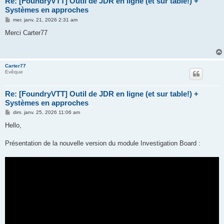
Re: [FoundryVTT] Outil de JDR en ligne (et sur table!) +
Systèmes en approches
M
mer. janv. 21, 2026 2:31 am
e
s
Merci Carter77
s
a
g
e
Carter77
Evêque
Re: [FoundryVTT] Outil de JDR en ligne (et sur table!) +
Systèmes en approches
M
dim. janv. 25, 2026 11:06 am
e
s
Hello,
s
a
g
Présentation de la nouvelle version du module Investigation Board :
e