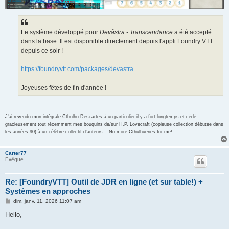
Le système développé pour
Devâstra - Transcendance
a été accepté
dans la base. Il est disponible directement depuis l'appli Foundry VTT
depuis ce soir !
https://foundryvtt.com/packages/devastra
Joyeuses fêtes de fin d'année !
J'ai revendu mon intégrale Cthulhu Descartes à un particulier il y a fort longtemps et cédé
gracieusement tout récemment mes bouquins de/sur H.P. Lovecraft (copieuse collection débutée dans
les années 90) à un célèbre collectif d'auteurs... No more Cthulhueries for me!
Carter77
Evêque
Re: [FoundryVTT] Outil de JDR en ligne (et sur table!) +
Systèmes en approches
M
dim. janv. 11, 2026 11:07 am
e
s
Hello,
s
a