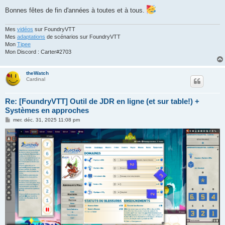
Bonnes fêtes de fin d'années à toutes et à tous.
Mes
vidéos
sur FoundryVTT
Mes
adaptations
de scénarios sur FoundryVTT
Mon
Tipee
Mon Discord : Carter#2703
theWatch
Cardinal
Re: [FoundryVTT] Outil de JDR en ligne (et sur table!) +
Systèmes en approches
M
mer. déc. 31, 2025 11:08 pm
e
s
s
a
g
e