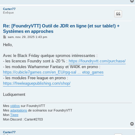
Carter77
Evêque
Re: [FoundryVTT] Outil de JDR en ligne (et sur table!) +
Systèmes en approches
M
sam. nov. 29, 2025 1:43 pm
e
s
Hello,
s
a
g
Avec le Black Friday quelque spromos intéressantes :
e
- les licences Foundry sont à -20 % :
https://foundryvtt.com/purchase/
- les modules Warhammer Fantasy et W40K en promo :
https://cubicle7games.com/en_EU/rpg-sal ... etop_games
- les modules Free league en promo :
https://freeleaguepublishing.com/shop/
Ludiquement
Mes
vidéos
sur FoundryVTT
Mes
adaptations
de scénarios sur FoundryVTT
Mon
Tipee
Mon Discord : Carter#2703
Carter77