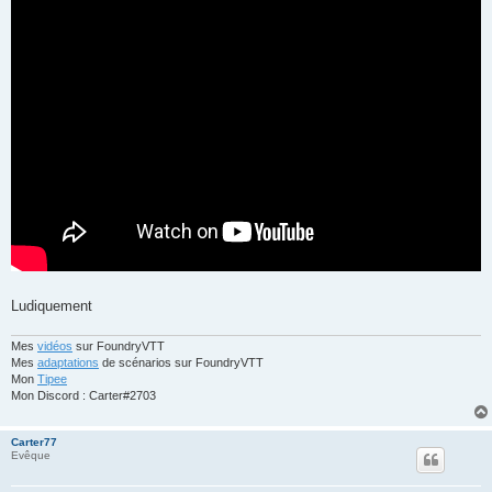
Ludiquement
Mes
vidéos
sur FoundryVTT
Mes
adaptations
de scénarios sur FoundryVTT
Mon
Tipee
Mon Discord : Carter#2703
Carter77
Evêque