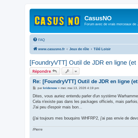
CasusNO
Forum avec de vrais morceaux de
FAQ
www.casusno.fr
Jeux de rôle
Télé Loisir
[FoundryVTT] Outil de JDR en ligne (et
Répondre
Re: [FoundryVTT] Outil de JDR en ligne (e
M
par
kridenow
»
mer. mai 13, 2026 4:19 pm
e
s
Dites, vous auriez entendu parler d'un système Warhammer
s
Cela n'existe pas dans les packages officiels, mais parfois
a
g
J'ai peu d'espoir mais bon...
e
(j'ai toujours mes bouquins WHFRP2, j'ai pas envie de devo
/Pierre