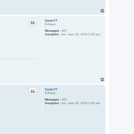
H
a
u
Carter77
t
Evêque
Messages :
407
Inscription :
lun. mars 29, 2010 2:45 pm
H
a
u
Carter77
t
Evêque
Messages :
407
Inscription :
lun. mars 29, 2010 2:45 pm