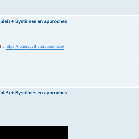
table!) + Systèmes en approches
TT :
https://foundryvtt.com/purchase/
table!) + Systèmes en approches