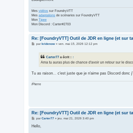
Mes
vidéos
sur FoundryVTT
Mes
adaptations
de scénarios sur FoundryVTT
Mon
Tipee
Mon Discord : Carter#2703
Re: [FoundryVTT] Outil de JDR en ligne (et sur 
M
par
kridenow
»
ven. mai 15, 2026 12:12 pm
e
s
s
Carter77
a écrit :
↑
a
g
Ama tu auras plus de chance d'avoir un retour sur le disc
e
Tu as raison... c'est juste que je n'aime pas Discord donc j'
/Pierre
Re: [FoundryVTT] Outil de JDR en ligne (et sur 
M
par
Carter77
»
jeu. mai 21, 2026 3:40 pm
e
s
Hello,
s
a