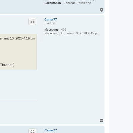
Localisation :
Banlieue Parisienne
H
a
u
Carter77
t
Evêque
Messages :
407
Inscription :
lun. mars 29, 2010 2:45 pm
er. mai 13, 2026 4:19 pm
 Thrones)
H
a
u
Carter77
t