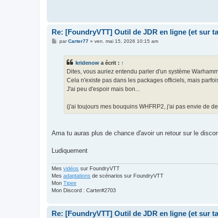
Re: [FoundryVTT] Outil de JDR en ligne (et sur 
M
par
Carter77
»
ven. mai 15, 2026 10:15 am
e
s
s
kridenow
a écrit :
↑
a
g
Dites, vous auriez entendu parler d'un système Warhamme
e
Cela n'existe pas dans les packages officiels, mais parfoi
J'ai peu d'espoir mais bon...
(j'ai toujours mes bouquins WHFRP2, j'ai pas envie de de
Ama tu auras plus de chance d'avoir un retour sur le discor
Ludiquement
Mes
vidéos
sur FoundryVTT
Mes
adaptations
de scénarios sur FoundryVTT
Mon
Tipee
Mon Discord : Carter#2703
Re: [FoundryVTT] Outil de JDR en ligne (et sur 