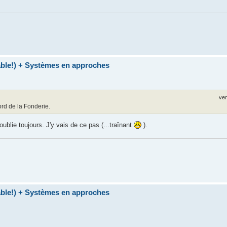
table!) + Systèmes en approches
ven
ord de la Fonderie.
oublie toujours. J'y vais de ce pas (...traînant
).
table!) + Systèmes en approches