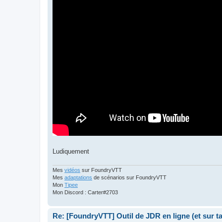
Ludiquement
Mes
vidéos
sur FoundryVTT
Mes
adaptations
de scénarios sur FoundryVTT
Mon
Tipee
Mon Discord : Carter#2703
Re: [FoundryVTT] Outil de JDR en ligne (et sur 