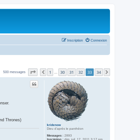
Inscription
Connexion
Page
33
sur
34
1
30
31
32
33
34
Précédent
Suivant
500 messages
…
enser.
and Thrones)
kridenow
Dieu d'après le panthéon
Messages :
2893
Inscription :
dim. juil. 17, 2011 3:17 pm