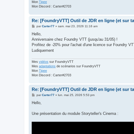
Mon
Tipee
Mon Discord : Carter#2703
Re: [FoundryVTT] Outil de JDR en ligne (et sur 
M
par
Carter77
»
sam. mai 23, 2026 11:16 am
e
s
Hello,
s
Anniversaire chez Foundry VTT (jusqu'au 31/05) !
a
g
Profitez de -20% pour l'achat d'une licence sur Foundry V
e
Ludiquement
Mes
vidéos
sur FoundryVTT
Mes
adaptations
de scénarios sur FoundryVTT
Mon
Tipee
Mon Discord : Carter#2703
Re: [FoundryVTT] Outil de JDR en ligne (et sur 
M
par
Carter77
»
lun. mai 25, 2026 5:53 pm
e
s
Hello,
s
a
g
Une présentation du module Storyteller's Cinema :
e