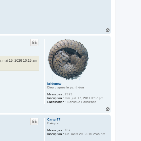
H
a
u
t
. mai 15, 2026 10:15 am
kridenow
Dieu d'après le panthéon
Messages :
2893
Inscription :
dim. juil. 17, 2011 3:17 pm
Localisation :
Banlieue Parisienne
H
a
u
Carter77
t
Evêque
Messages :
407
Inscription :
lun. mars 29, 2010 2:45 pm