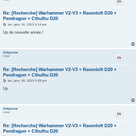
Re: [Recherche] Warhammer V2-V3 + Ravenloft D20 +
Pendragon + Cthulhu D20
M
lun. janv. 16, 2023 6:14 pm
e
s
Up de nouvelle année !
s
a
g
e
Solipsiste
Initié
Re: [Recherche] Warhammer V2-V3 + Ravenloft D20 +
Pendragon + Cthulhu D20
M
lun. janv. 30, 2023 5:28 pm
e
s
Up
s
a
g
e
Solipsiste
Initié
Re: [Recherche] Warhammer V2-V3 + Ravenloft D20 +
Pendragon + Cthulhu D20