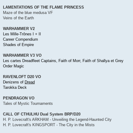
LAMENTATIONS OF THE FLAME PRINCESS
Maze of the blue medusa VF
Veins of the Earth
WARHAMMER V2
Les Mille-Trônes I + II
Career Compendium
Shades of Empire
WARHAMMER V3 VO
Les cartes Dreadfleet Captains, Faith of Morr, Faith of Shallya et Grey
Order Magic
RAVENLOFT D20 VO
Denizens of
Dread
Tarokka Deck
PENDRAGON VO
Tales of Mystic Tournaments
CALL OF CTHULHU Dual System BRP/D20
H. P. Lovecraft's ARKHAM - Unveiling the Legend-Haunted City
H. P. Lovecraft's KINGSPORT - The City in the Mists