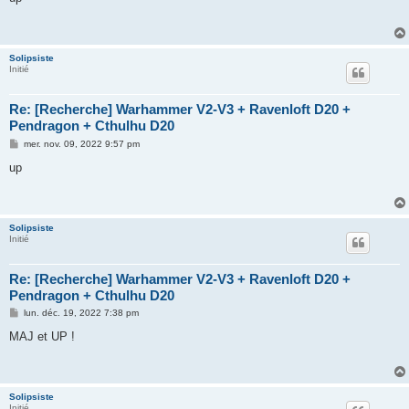
s
a
g
e
Solipsiste
Initié
Re: [Recherche] Warhammer V2-V3 + Ravenloft D20 +
Pendragon + Cthulhu D20
M
mer. nov. 09, 2022 9:57 pm
e
s
up
s
a
g
e
Solipsiste
Initié
Re: [Recherche] Warhammer V2-V3 + Ravenloft D20 +
Pendragon + Cthulhu D20
M
lun. déc. 19, 2022 7:38 pm
e
s
MAJ et UP !
s
a
g
e
Solipsiste
Initié