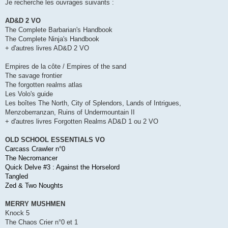
g
Je recherche les ouvrages suivants :
e
AD&D 2 VO
The Complete Barbarian's Handbook
The Complete Ninja's Handbook
+ d'autres livres AD&D 2 VO
Empires de la côte / Empires of the sand
The savage frontier
The forgotten realms atlas
Les Volo's guide
Les boîtes The North, City of Splendors, Lands of Intrigues,
Menzoberranzan, Ruins of Undermountain II
+ d'autres livres Forgotten Realms AD&D 1 ou 2 VO
OLD SCHOOL ESSENTIALS VO
Carcass Crawler n°0
The Necromancer
Quick Delve #3 : Against the Horselord
Tangled
Zed & Two Noughts
MERRY MUSHMEN
Knock 5
The Chaos Crier n°0 et 1