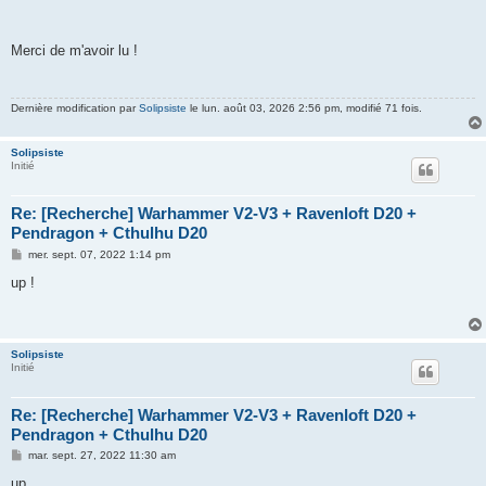
Merci de m'avoir lu !
Dernière modification par
Solipsiste
le lun. août 03, 2026 2:56 pm, modifié 71 fois.
Solipsiste
Initié
Re: [Recherche] Warhammer V2-V3 + Ravenloft D20 +
Pendragon + Cthulhu D20
M
mer. sept. 07, 2022 1:14 pm
e
s
up !
s
a
g
e
Solipsiste
Initié
Re: [Recherche] Warhammer V2-V3 + Ravenloft D20 +
Pendragon + Cthulhu D20
M
mar. sept. 27, 2022 11:30 am
e
s
up