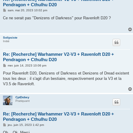
Pendragon + Cthulhu D20
M
sam. mai 20, 2023 10:02 pm
e
s
Ce ne serait pas "Denizens of Darkness" pour Ravenloft D20 ?
s
a
g
e
Solipsiste
Initié
Re: [Recherche] Warhammer V2-V3 + Ravenloft D20 +
Pendragon + Cthulhu D20
M
mer. juin 14, 2023 10:06 pm
e
s
Pour Ravenloft D20, Denizens of Darkness et Denizens of Dread existent
s
tous les deux : il s'agit d'un bestiaire, respectivement pour la V3 et la
a
g
V3.5 de Ravenloft.
e
CptDobey
Pratiquant
Re: [Recherche] Warhammer V2-V3 + Ravenloft D20 +
Pendragon + Cthulhu D20
M
jeu. juin 15, 2023 1:42 pm
e
s
Oh... Ok. Merci