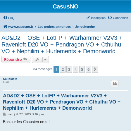
CasusNO
FAQ
Inscription
Connexion
www.casusno.fr
Les petites annonces
Je recherche
AD&D2 + OSE + LotFP + Warhammer V2V3 +
Ravenloft D20 VO + Pendragon VO + Cthulhu
VO + Nephilim + Hurlements + Demonworld
Répondre
1
2
3
4
5
6
Suivant
84 messages
Solipsiste
Initié
AD&D2 + OSE + LotFP + Warhammer V2V3 +
Ravenloft D20 VO + Pendragon VO + Cthulhu VO +
Nephilim + Hurlements + Demonworld
M
mer. juil. 27, 2022 9:07 pm
e
s
Bonjour les Casusien-ne-s !
s
a