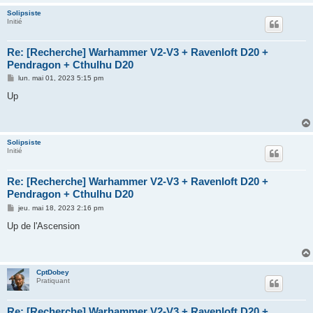
Solipsiste
Initié
Re: [Recherche] Warhammer V2-V3 + Ravenloft D20 +
Pendragon + Cthulhu D20
M
lun. mai 01, 2023 5:15 pm
e
s
Up
s
a
g
e
Solipsiste
Initié
Re: [Recherche] Warhammer V2-V3 + Ravenloft D20 +
Pendragon + Cthulhu D20
M
jeu. mai 18, 2023 2:16 pm
e
s
Up de l'Ascension
s
a
g
e
CptDobey
Pratiquant
Re: [Recherche] Warhammer V2-V3 + Ravenloft D20 +