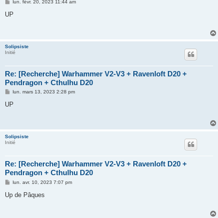
M
lun. févr. 20, 2023 11:44 am
e
s
UP
s
a
g
e
Solipsiste
Initié
Re: [Recherche] Warhammer V2-V3 + Ravenloft D20 +
Pendragon + Cthulhu D20
M
lun. mars 13, 2023 2:28 pm
e
s
UP
s
a
g
e
Solipsiste
Initié
Re: [Recherche] Warhammer V2-V3 + Ravenloft D20 +
Pendragon + Cthulhu D20
M
lun. avr. 10, 2023 7:07 pm
e
s
Up de Pâques
s
a
g
e