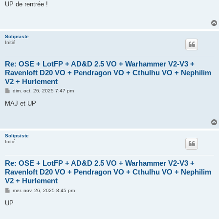
s
UP de rentrée !
s
a
g
e
Solipsiste
Initié
Re: OSE + LotFP + AD&D 2.5 VO + Warhammer V2-V3 +
Ravenloft D20 VO + Pendragon VO + Cthulhu VO + Nephilim
V2 + Hurlement
M
dim. oct. 26, 2025 7:47 pm
e
s
MAJ et UP
s
a
g
e
Solipsiste
Initié
Re: OSE + LotFP + AD&D 2.5 VO + Warhammer V2-V3 +
Ravenloft D20 VO + Pendragon VO + Cthulhu VO + Nephilim
V2 + Hurlement
M
mer. nov. 26, 2025 8:45 pm
e
s
UP
s
a