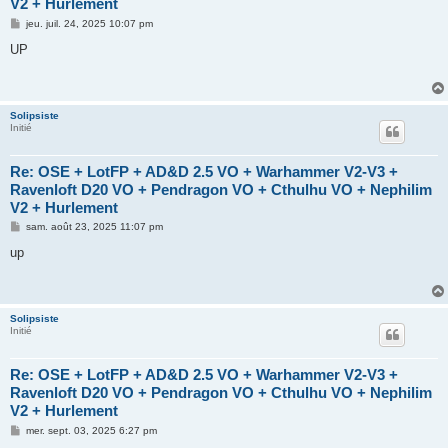
V2 + Hurlement
M
jeu. juil. 24, 2025 10:07 pm
e
s
UP
s
a
g
e
Solipsiste
Initié
Re: OSE + LotFP + AD&D 2.5 VO + Warhammer V2-V3 +
Ravenloft D20 VO + Pendragon VO + Cthulhu VO + Nephilim
V2 + Hurlement
M
sam. août 23, 2025 11:07 pm
e
s
up
s
a
g
e
Solipsiste
Initié
Re: OSE + LotFP + AD&D 2.5 VO + Warhammer V2-V3 +
Ravenloft D20 VO + Pendragon VO + Cthulhu VO + Nephilim
V2 + Hurlement
M
mer. sept. 03, 2025 6:27 pm
e