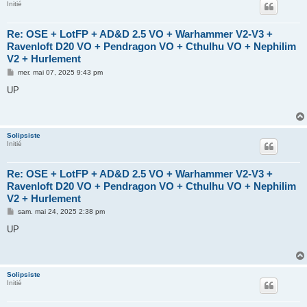
Initié
Re: OSE + LotFP + AD&D 2.5 VO + Warhammer V2-V3 +
Ravenloft D20 VO + Pendragon VO + Cthulhu VO + Nephilim
V2 + Hurlement
M
mer. mai 07, 2025 9:43 pm
e
s
UP
s
a
g
e
Solipsiste
Initié
Re: OSE + LotFP + AD&D 2.5 VO + Warhammer V2-V3 +
Ravenloft D20 VO + Pendragon VO + Cthulhu VO + Nephilim
V2 + Hurlement
M
sam. mai 24, 2025 2:38 pm
e
s
UP
s
a
g
e
Solipsiste
Initié