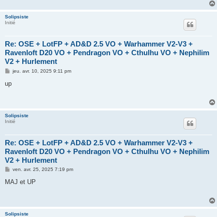
g
e
Solipsiste
Initié
Re: OSE + LotFP + AD&D 2.5 VO + Warhammer V2-V3 +
Ravenloft D20 VO + Pendragon VO + Cthulhu VO + Nephilim
V2 + Hurlement
M
jeu. avr. 10, 2025 9:11 pm
e
s
up
s
a
g
e
Solipsiste
Initié
Re: OSE + LotFP + AD&D 2.5 VO + Warhammer V2-V3 +
Ravenloft D20 VO + Pendragon VO + Cthulhu VO + Nephilim
V2 + Hurlement
M
ven. avr. 25, 2025 7:19 pm
e
s
MAJ et UP
s
a
g
e
Solipsiste