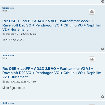
g
e
Solipsiste
Initié
Re: OSE + LotFP + AD&D 2.5 VO + Warhammer V2-V3 +
Ravenloft D20 VO + Pendragon VO + Cthulhu VO + Nephilim
V2 + Hurlement
M
mer. janv. 07, 2026 5:32 pm
e
s
1er UP de 2026 !
s
a
g
e
Solipsiste
Initié
Re: OSE + LotFP + AD&D 2.5 VO + Warhammer V2-V3 +
Ravenloft D20 VO + Pendragon VO + Cthulhu VO + Nephilim
V2 + Hurlement
M
jeu. janv. 22, 2026 4:27 pm
e
s
Mise à jour et up
s
a
g
e
Solipsiste