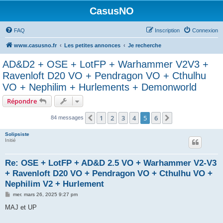
CasusNO
FAQ
Inscription
Connexion
www.casusno.fr
Les petites annonces
Je recherche
AD&D2 + OSE + LotFP + Warhammer V2V3 +
Ravenloft D20 VO + Pendragon VO + Cthulhu
VO + Nephilim + Hurlements + Demonworld
Répondre
1
2
3
4
5
6
Précédent
Suivant
84 messages
Solipsiste
Initié
Re: OSE + LotFP + AD&D 2.5 VO + Warhammer V2-V3
+ Ravenloft D20 VO + Pendragon VO + Cthulhu VO +
Nephilim V2 + Hurlement
M
mer. mars 26, 2025 9:27 pm
e
s
MAJ et UP
s
a