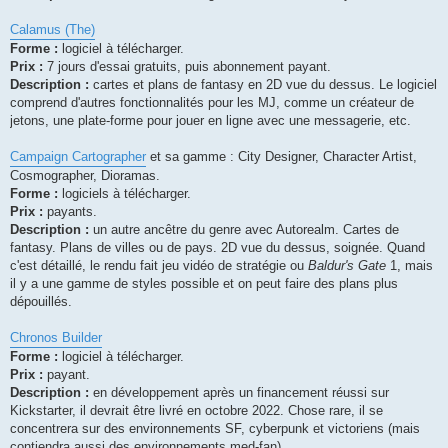
Calamus (The)
Forme :
logiciel à télécharger.
Prix :
7 jours d'essai gratuits, puis abonnement payant.
Description :
cartes et plans de fantasy en 2D vue du dessus. Le logiciel
comprend d'autres fonctionnalités pour les MJ, comme un créateur de
jetons, une plate-forme pour jouer en ligne avec une messagerie, etc.
Campaign Cartographer
et sa gamme : City Designer, Character Artist,
Cosmographer, Dioramas.
Forme :
logiciels à télécharger.
Prix :
payants.
Description :
un autre ancêtre du genre avec Autorealm. Cartes de
fantasy. Plans de villes ou de pays. 2D vue du dessus, soignée. Quand
c'est détaillé, le rendu fait jeu vidéo de stratégie ou
Baldur's Gate
1, mais
il y a une gamme de styles possible et on peut faire des plans plus
dépouillés.
Chronos Builder
Forme :
logiciel à télécharger.
Prix :
payant.
Description :
en développement après un financement réussi sur
Kickstarter, il devrait être livré en octobre 2022. Chose rare, il se
concentrera sur des environnements SF, cyberpunk et victoriens (mais
contiendra aussi des environnements med-fan).