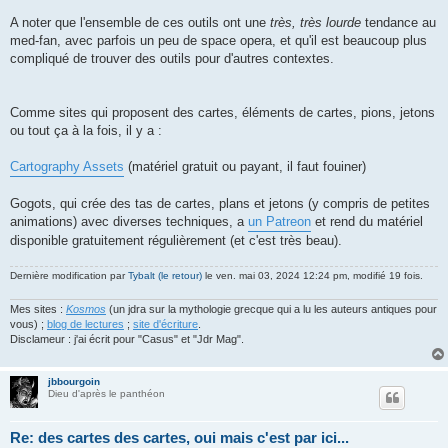
A noter que l'ensemble de ces outils ont une
très, très lourde
tendance au
med-fan, avec parfois un peu de space opera, et qu'il est beaucoup plus
compliqué de trouver des outils pour d'autres contextes.
Comme sites qui proposent des cartes, éléments de cartes, pions, jetons
ou tout ça à la fois, il y a :
Cartography Assets
(matériel gratuit ou payant, il faut fouiner)
Gogots, qui crée des tas de cartes, plans et jetons (y compris de petites
animations) avec diverses techniques, a
un Patreon
et rend du matériel
disponible gratuitement régulièrement (et c'est très beau).
Dernière modification par
Tybalt (le retour)
le ven. mai 03, 2024 12:24 pm, modifié 19 fois.
Mes sites :
Kosmos
(un jdra sur la mythologie grecque qui a lu les auteurs antiques pour
vous) ;
blog de lectures
;
site d'écriture
.
Disclameur : j'ai écrit pour "Casus" et "Jdr Mag".
jbbourgoin
Dieu d'après le panthéon
Re: des cartes des cartes, oui mais c'est par ici...