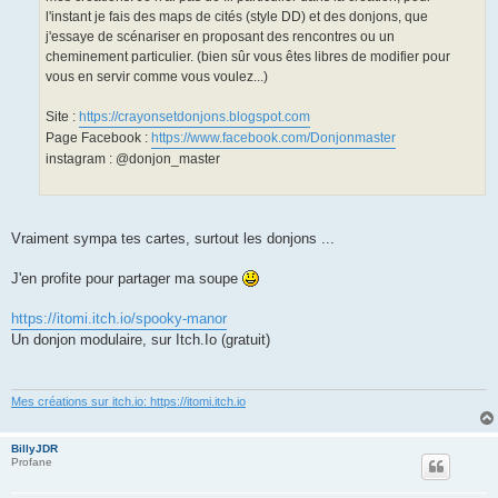
l'instant je fais des maps de cités (style DD) et des donjons, que
j'essaye de scénariser en proposant des rencontres ou un
cheminement particulier. (bien sûr vous êtes libres de modifier pour
vous en servir comme vous voulez...)
Site :
https://crayonsetdonjons.blogspot.com
Page Facebook :
https://www.facebook.com/Donjonmaster
instagram : @donjon_master
Vraiment sympa tes cartes, surtout les donjons ...
J'en profite pour partager ma soupe
https://itomi.itch.io/spooky-manor
Un donjon modulaire, sur Itch.Io (gratuit)
Mes créations sur itch.io: https://itomi.itch.io
BillyJDR
Profane