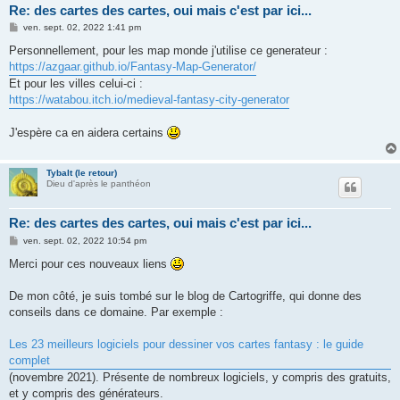
Re: des cartes des cartes, oui mais c'est par ici...
M
ven. sept. 02, 2022 1:41 pm
e
s
Personnellement, pour les map monde j'utilise ce generateur :
s
https://azgaar.github.io/Fantasy-Map-Generator/
a
g
Et pour les villes celui-ci :
e
https://watabou.itch.io/medieval-fantasy-city-generator
J'espère ca en aidera certains
Tybalt (le retour)
Dieu d'après le panthéon
Re: des cartes des cartes, oui mais c'est par ici...
M
ven. sept. 02, 2022 10:54 pm
e
s
Merci pour ces nouveaux liens
s
a
g
De mon côté, je suis tombé sur le blog de Cartogriffe, qui donne des
e
conseils dans ce domaine. Par exemple :
Les 23 meilleurs logiciels pour dessiner vos cartes fantasy : le guide
complet
(novembre 2021). Présente de nombreux logiciels, y compris des gratuits,
et y compris des générateurs.