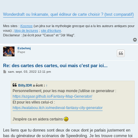
Wonderdraft ou Inkarnate, quel éditeur de carte choisir ? (test comparatif)
Mes sites :
Kosmos
(un jdra sur la mythologie grecque qui a lu les auteurs antiques pour
vous) ;
blog de lectures
;
site d'écriture
.
Disclameur : j'ai écrit pour "Casus" et "Jdr Mag".
Esbehmj
Pape
Re: des cartes des cartes, oui mais c'est par ici...
M
sam. sept. 03, 2022 12:11 pm
e
s
s
BillyJDR
a écrit :
↑
a
g
Personnellement, pour les map monde j'utilise ce generateur :
e
https://azgaar.github.io/Fantasy-Map-Generator/
Et pour les villes celui-ci :
https://watabou.itch.io/medieval-fantasy-city-generator
J'espère ca en aidera certains
Les liens que tu donnes sont deux de ceux dont je parlais justement en
bas du générateur de scénarios de Speedroling. Je les trouve comme toi