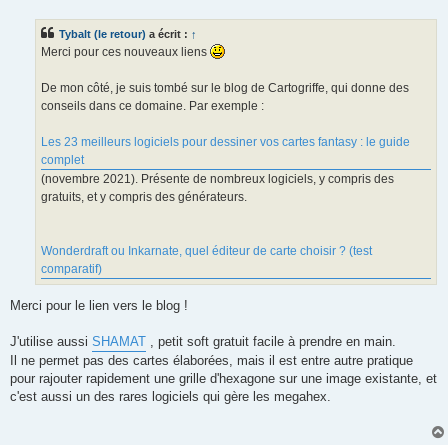
e
s
s
Tybalt (le retour)
a écrit :
↑
a
g
Merci pour ces nouveaux liens
e
De mon côté, je suis tombé sur le blog de Cartogriffe, qui donne des
conseils dans ce domaine. Par exemple :
Les 23 meilleurs logiciels pour dessiner vos cartes fantasy : le guide
complet
(novembre 2021). Présente de nombreux logiciels, y compris des
gratuits, et y compris des générateurs.
Wonderdraft ou Inkarnate, quel éditeur de carte choisir ? (test
comparatif)
Merci pour le lien vers le blog !
J'utilise aussi
SHAMAT
, petit soft gratuit facile à prendre en main.
Il ne permet pas des cartes élaborées, mais il est entre autre pratique
pour rajouter rapidement une grille d'hexagone sur une image existante, et
c'est aussi un des rares logiciels qui gère les megahex.