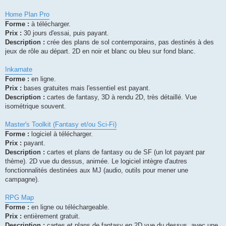
Home Plan Pro
Forme :
à télécharger.
Prix :
30 jours d'essai, puis payant.
Description :
crée des plans de sol contemporains, pas destinés à des
jeux de rôle au départ. 2D en noir et blanc ou bleu sur fond blanc.
Inkarnate
Forme :
en ligne.
Prix :
bases gratuites mais l'essentiel est payant.
Description :
cartes de fantasy, 3D à rendu 2D, très détaillé. Vue
isométrique souvent.
Master's Toolkit (Fantasy et/ou Sci-Fi)
Forme :
logiciel à télécharger.
Prix :
payant.
Description :
cartes et plans de fantasy ou de SF (un lot payant par
thème). 2D vue du dessus, animée. Le logiciel intègre d'autres
fonctionnalités destinées aux MJ (audio, outils pour mener une
campagne).
RPG Map
Forme :
en ligne ou téléchargeable.
Prix :
entièrement gratuit.
Description :
cartes et plans de fantasy en 2D vue du dessus, avec une