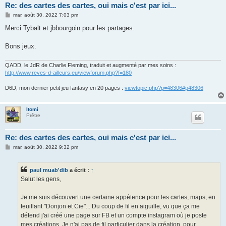
Re: des cartes des cartes, oui mais c'est par ici...
M
mar. août 30, 2022 7:03 pm
e
s
Merci Tybalt et jbbourgoin pour les partages.
s
a
g
Bons jeux.
e
QADD, le JdR de Charlie Fleming, traduit et augmenté par mes soins :
http://www.reves-d-ailleurs.eu/viewforum.php?f=180
D6D, mon dernier petit jeu fantasy en 20 pages :
viewtopic.php?p=48306#p48306
Itomi
Prêtre
Re: des cartes des cartes, oui mais c'est par ici...
M
mar. août 30, 2022 9:32 pm
e
s
s
paul muab'dib
a écrit :
↑
a
g
Salut les gens,
e
Je me suis découvert une certaine appétence pour les cartes, maps, en
feuillant "Donjon et Cie"... Du coup de fil en aiguille, vu que ça me
détend j'ai créé une page sur FB et un compte instagram où je poste
mes créations. Je n'ai pas de fil particulier dans la création, pour