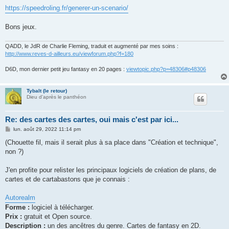
https://speedroling.fr/generer-un-scenario/
Bons jeux.
QADD, le JdR de Charlie Fleming, traduit et augmenté par mes soins :
http://www.reves-d-ailleurs.eu/viewforum.php?f=180
D6D, mon dernier petit jeu fantasy en 20 pages :
viewtopic.php?p=48306#p48306
Tybalt (le retour)
Dieu d'après le panthéon
Re: des cartes des cartes, oui mais c'est par ici...
M
lun. août 29, 2022 11:14 pm
e
s
(Chouette fil, mais il serait plus à sa place dans "Création et technique",
s
non ?)
a
g
e
J'en profite pour relister les principaux logiciels de création de plans, de
cartes et de cartabastons que je connais :
Autorealm
Forme :
logiciel à télécharger.
Prix :
gratuit et Open source.
Description :
un des ancêtres du genre. Cartes de fantasy en 2D.