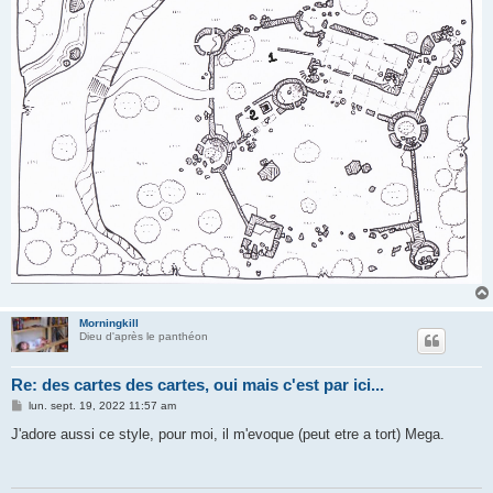
Morningkill
Dieu d'après le panthéon
Re: des cartes des cartes, oui mais c'est par ici...
M
lun. sept. 19, 2022 11:57 am
e
s
J'adore aussi ce style, pour moi, il m'evoque (peut etre a tort) Mega.
s
a
g
e