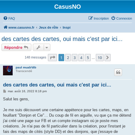
CasusNO
FAQ
Inscription
Connexion
www.casusno.fr
Jeux de rôle
Inspi
des cartes des cartes, oui mais c'est par ici...
Répondre
Page
1
sur
10
1
2
3
4
5
10
Suivant
148 messages
…
paul muab'dib
Transcendé
des cartes des cartes, oui mais c'est par ici...
M
mar. août 16, 2022 8:18 pm
e
s
Salut les gens,
s
a
g
Je me suis découvert une certaine appétence pour les cartes, maps, en
e
feuillant "Donjon et Cie"... Du coup de fil en aiguille, vu que ça me détend
j'ai créé une page sur FB et un compte instagram où je poste mes
créations. Je n'ai pas de fil particulier dans la création, pour l'instant je
fais des maps de cités (style DD) et des donjons, que j'essaye de