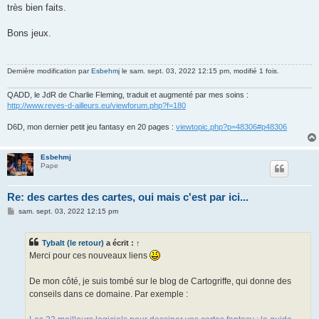
très bien faits.
Bons jeux.
Dernière modification par
Esbehmj
le sam. sept. 03, 2022 12:15 pm, modifié 1 fois.
QADD, le JdR de Charlie Fleming, traduit et augmenté par mes soins :
http://www.reves-d-ailleurs.eu/viewforum.php?f=180
D6D, mon dernier petit jeu fantasy en 20 pages :
viewtopic.php?p=48306#p48306
Esbehmj
Pape
Re: des cartes des cartes, oui mais c'est par ici...
M
sam. sept. 03, 2022 12:15 pm
e
s
s
Tybalt (le retour)
a écrit :
↑
a
g
Merci pour ces nouveaux liens
e
De mon côté, je suis tombé sur le blog de Cartogriffe, qui donne des
conseils dans ce domaine. Par exemple :