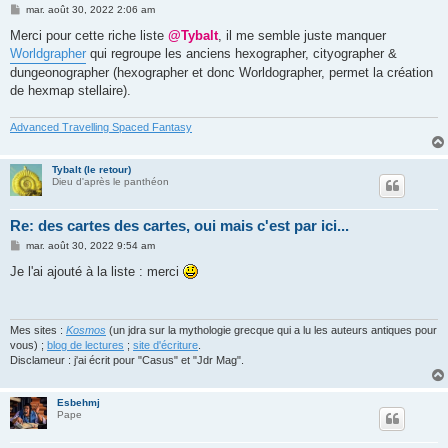
M
mar. août 30, 2022 2:06 am
e
s
Merci pour cette riche liste
@Tybalt
, il me semble juste manquer
s
Worldgrapher
qui regroupe les anciens hexographer, cityographer &
a
g
dungeonographer (hexographer et donc Worldographer, permet la création
e
de hexmap stellaire).
Advanced Travelling Spaced Fantasy
Tybalt (le retour)
Dieu d'après le panthéon
Re: des cartes des cartes, oui mais c'est par ici...
M
mar. août 30, 2022 9:54 am
e
s
Je l'ai ajouté à la liste : merci
s
a
g
e
Mes sites :
Kosmos
(un jdra sur la mythologie grecque qui a lu les auteurs antiques pour
vous) ;
blog de lectures
;
site d'écriture
.
Disclameur : j'ai écrit pour "Casus" et "Jdr Mag".
Esbehmj
Pape