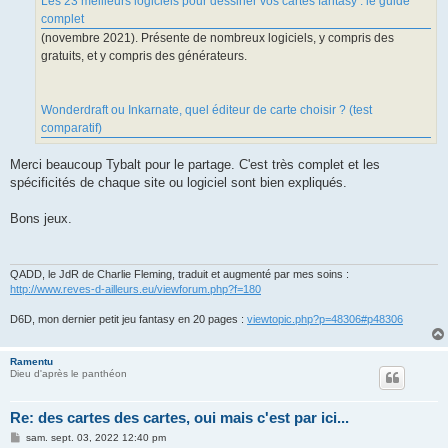
Les 23 meilleurs logiciels pour dessiner vos cartes fantasy : le guide
complet
(novembre 2021). Présente de nombreux logiciels, y compris des
gratuits, et y compris des générateurs.
Wonderdraft ou Inkarnate, quel éditeur de carte choisir ? (test
comparatif)
Merci beaucoup Tybalt pour le partage. C'est très complet et les
spécificités de chaque site ou logiciel sont bien expliqués.
Bons jeux.
QADD, le JdR de Charlie Fleming, traduit et augmenté par mes soins :
http://www.reves-d-ailleurs.eu/viewforum.php?f=180
D6D, mon dernier petit jeu fantasy en 20 pages :
viewtopic.php?p=48306#p48306
Ramentu
Dieu d'après le panthéon
Re: des cartes des cartes, oui mais c'est par ici...
M
sam. sept. 03, 2022 12:40 pm