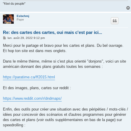
"Kiwi du peuple"
Esbehmj
Pape
Re: des cartes des cartes, oui mais c'est par ici...
M
lun. août 29, 2022 9:12 pm
e
s
Merci pour le partage et bravo pour les cartes et plans. Du bel ouvrage.
s
Et hop ton site est dans mes onglets.
a
g
e
Dans le même thème, même si c'est plus orienté "donjons", voici un site
américain donnant des plans gratuits toutes les semaines :
https://paratime.ca/ff2015.html
Et des images, plans, cartes sur reddit :
https://www.reddit.com/r/dndmaps/
Enfin, des outils pour créer une situation avec des péripéties / mots-clés /
idées pour concevoir des scénarios et d'autres programmes pour générer
des cartes et plans (voir outils supplémentaires en bas de la page) sur
speedrolling :