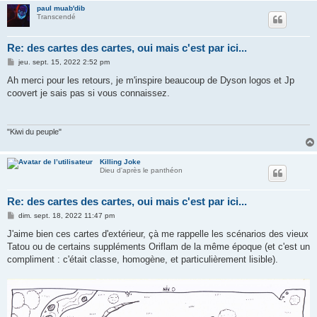
paul muab'dib
Transcendé
Re: des cartes des cartes, oui mais c'est par ici...
M
jeu. sept. 15, 2022 2:52 pm
e
s
Ah merci pour les retours, je m'inspire beaucoup de Dyson logos et Jp
s
coovert je sais pas si vous connaissez.
a
g
e
"Kiwi du peuple"
Killing Joke
Dieu d'après le panthéon
Re: des cartes des cartes, oui mais c'est par ici...
M
dim. sept. 18, 2022 11:47 pm
e
s
J'aime bien ces cartes d'extérieur, çà me rappelle les scénarios des vieux
s
Tatou ou de certains suppléments Oriflam de la même époque (et c'est un
a
g
compliment : c'était classe, homogène, et particulièrement lisible).
e