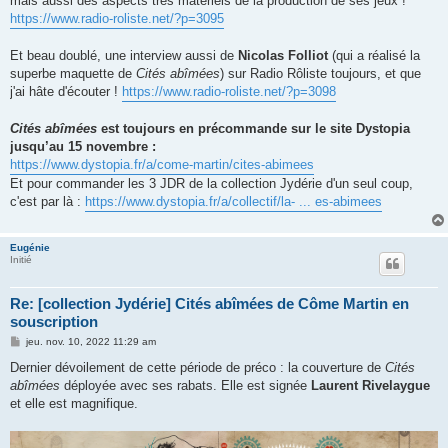
mais aussi des aspects très matériels de la production de ses jeux !
https://www.radio-roliste.net/?p=3095
Et beau doublé, une interview aussi de
Nicolas Folliot
(qui a réalisé la
superbe maquette de
Cités abîmées
) sur Radio Rôliste toujours, et que
j'ai hâte d'écouter !
https://www.radio-roliste.net/?p=3098
Cités abîmées
est toujours en précommande sur le site Dystopia
jusqu’au 15 novembre :
https://www.dystopia.fr/a/come-martin/cites-abimees
Et pour commander les 3 JDR de la collection Jydérie d'un seul coup,
c'est par là :
https://www.dystopia.fr/a/collectif/la- ... es-abimees
Eugénie
Initié
Re: [collection Jydérie] Cités abîmées de Côme Martin en
souscription
M
jeu. nov. 10, 2022 11:29 am
e
s
Dernier dévoilement de cette période de préco : la couverture de
Cités
s
abîmées
déployée avec ses rabats. Elle est signée
Laurent Rivelaygue
a
g
et elle est magnifique.
e