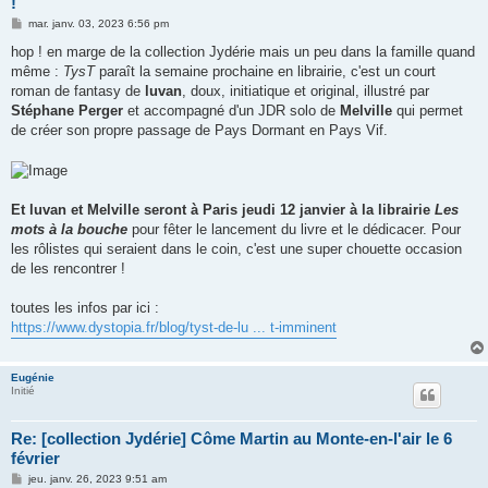
!
M
mar. janv. 03, 2023 6:56 pm
e
s
hop ! en marge de la collection Jydérie mais un peu dans la famille quand
s
même :
TysT
paraît la semaine prochaine en librairie, c'est un court
a
g
roman de fantasy de
luvan
, doux, initiatique et original, illustré par
e
Stéphane Perger
et accompagné d'un JDR solo de
Melville
qui permet
de créer son propre passage de Pays Dormant en Pays Vif.
Et luvan et Melville seront à Paris jeudi 12 janvier à la librairie
Les
mots à la bouche
pour fêter le lancement du livre et le dédicacer. Pour
les rôlistes qui seraient dans le coin, c'est une super chouette occasion
de les rencontrer !
toutes les infos par ici :
https://www.dystopia.fr/blog/tyst-de-lu ... t-imminent
Eugénie
Initié
Re: [collection Jydérie] Côme Martin au Monte-en-l'air le 6
février
M
jeu. janv. 26, 2023 9:51 am