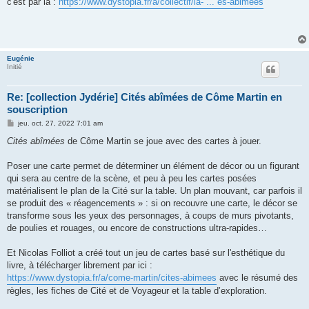
c'est par là :
https://www.dystopia.fr/a/collectif/la- ... es-abimees
Eugénie
Initié
Re: [collection Jydérie] Cités abîmées de Côme Martin en
souscription
M
jeu. oct. 27, 2022 7:01 am
e
s
Cités abîmées
de Côme Martin se joue avec des cartes à jouer.
s
a
g
Poser une carte permet de déterminer un élément de décor ou un figurant
e
qui sera au centre de la scène, et peu à peu les cartes posées
matérialisent le plan de la Cité sur la table. Un plan mouvant, car parfois il
se produit des « réagencements » : si on recouvre une carte, le décor se
transforme sous les yeux des personnages, à coups de murs pivotants,
de poulies et rouages, ou encore de constructions ultra-rapides…
Et Nicolas Folliot a créé tout un jeu de cartes basé sur l'esthétique du
livre, à télécharger librement par ici :
https://www.dystopia.fr/a/come-martin/cites-abimees
avec le résumé des
règles, les fiches de Cité et de Voyageur et la table d’exploration.