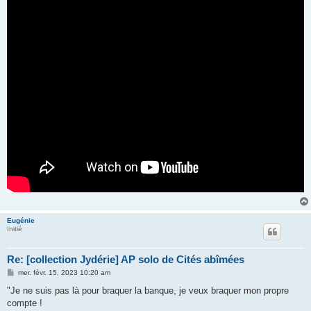
Eugénie
Initié
Re: [collection Jydérie] AP solo de Cités abîmées
M
mer. févr. 15, 2023 10:20 am
e
s
"Je ne suis pas là pour braquer la banque, je veux braquer mon propre
s
compte !
a