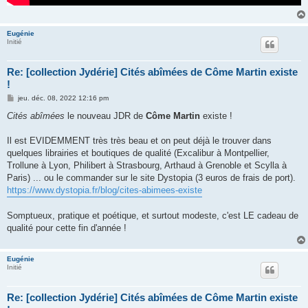
Eugénie
Initié
Re: [collection Jydérie] Cités abîmées de Côme Martin existe
!
M
jeu. déc. 08, 2022 12:16 pm
e
s
Cités abîmées
le nouveau JDR de
Côme Martin
existe !
s
a
g
Il est EVIDEMMENT très très beau et on peut déjà le trouver dans
e
quelques librairies et boutiques de qualité (Excalibur à Montpellier,
Trollune à Lyon, Philibert à Strasbourg, Arthaud à Grenoble et Scylla à
Paris) ... ou le commander sur le site Dystopia (3 euros de frais de port).
https://www.dystopia.fr/blog/cites-abimees-existe
Somptueux, pratique et poétique, et surtout modeste, c'est LE cadeau de
qualité pour cette fin d'année !
Eugénie
Initié
Re: [collection Jydérie] Cités abîmées de Côme Martin existe