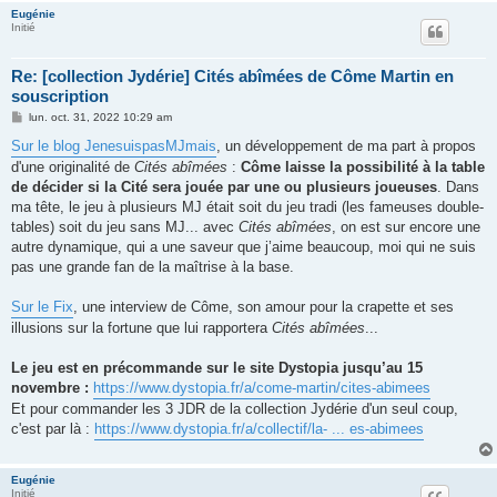
Eugénie
Initié
Re: [collection Jydérie] Cités abîmées de Côme Martin en
souscription
M
lun. oct. 31, 2022 10:29 am
e
s
Sur le blog JenesuispasMJmais
, un développement de ma part à propos
s
d'une originalité de
Cités abîmées
:
Côme laisse la possibilité à la table
a
g
de décider si la Cité sera jouée par une ou plusieurs joueuses
. Dans
e
ma tête, le jeu à plusieurs MJ était soit du jeu tradi (les fameuses double-
tables) soit du jeu sans MJ... avec
Cités abîmées
, on est sur encore une
autre dynamique, qui a une saveur que j’aime beaucoup, moi qui ne suis
pas une grande fan de la maîtrise à la base.
Sur le Fix
, une interview de Côme, son amour pour la crapette et ses
illusions sur la fortune que lui rapportera
Cités abîmées
...
Le jeu est en précommande sur le site Dystopia jusqu’au 15
novembre :
https://www.dystopia.fr/a/come-martin/cites-abimees
Et pour commander les 3 JDR de la collection Jydérie d'un seul coup,
c'est par là :
https://www.dystopia.fr/a/collectif/la- ... es-abimees
Eugénie
Initié