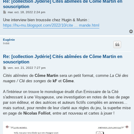
Re: [collection Jydérie] Cités abîmées de Côme Martin en
souscription
M
mar. oct. 18, 2022 2:24 pm
e
s
Une interview bien troussée chez Hugin & Munin :
s
https://hu-mu.blogspot.com/2022/10/cite ... mande.html
a
g
e
Eugénie
Initié
Re: [collection Jydérie] Cités abîmées de Côme Martin en
souscription
M
ven. oct. 21, 2022 7:27 pm
e
s
Cités abîmées
de
Côme Martin
sera un petit format, comme
La Clé des
s
nuages / Clé des songes
de
kF
et
Côme
.
a
g
e
A l'intérieur on trouve le monologue érudit d'un Emissaire de la Cité
s'adressant à une Voyageuse, une investigation en notes de bas de page
par son éditeur, et des autrices et auteurs fictifs compilés en annexes...
mais surtout, pour rendre de leur clarté aux règles du jeu, la superbe mise
en page de
Nicolas Folliot
, entre art nouveau et cartes à jouer !