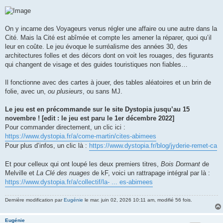
On y incarne des Voyageurs venus régler une affaire ou une autre dans la
Cité. Mais la Cité est abîmée et compte les amener la réparer, quoi qu’il
leur en coûte. Le jeu évoque le surréalisme des années 30, des
architectures folles et des décors dont on voit les rouages, des figurants
qui changent de visage et des guides touristiques non fiables…
Il fonctionne avec des cartes à jouer, des tables aléatoires et un brin de
folie, avec un,
ou plusieurs
, ou sans MJ.
Le jeu est en précommande sur le site Dystopia jusqu’au 15
novembre ! [edit : le jeu est paru le 1er décembre 2022]
Pour commander directement, un clic ici :
https://www.dystopia.fr/a/come-martin/cites-abimees
Pour plus d’infos, un clic là :
https://www.dystopia.fr/blog/jyderie-remet-ca
Et pour celleux qui ont loupé les deux premiers titres,
Bois Dormant
de
Melville et
La Clé des nuages
de kF, voici un rattrapage intégral par là :
https://www.dystopia.fr/a/collectif/la- ... es-abimees
Dernière modification par
Eugénie
le mar. juin 02, 2026 10:11 am, modifié 56 fois.
Eugénie