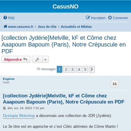
CasusNO
FAQ
Inscription
Connexion
www.casusno.fr
Jeux de rôle
Actualités et Médias
[collection Jydérie]Melville, kF et Côme chez
Aaapoum Bapoum (Paris), Notre Crépuscule en
PDF
Répondre
1
2
3
4
5
Suivant
75 messages
Eugénie
Initié
[collection Jydérie]Melville, kF et Côme chez
Aaapoum Bapoum (Paris), Notre Crépuscule en PDF
M
dim. oct. 16, 2022 7:31 pm
e
s
Dystopia Wokshop
a désormais une collection de JDR (Jydérie).
s
a
g
Le 3e titre est en approche et c’est
Cités abîmées
de Côme Martin !
e