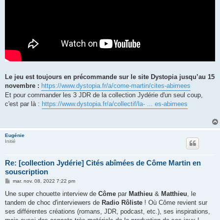
Le jeu est toujours en précommande sur le site Dystopia jusqu’au 15
novembre :
https://www.dystopia.fr/a/come-martin/cites-abimees
Et pour commander les 3 JDR de la collection Jydérie d'un seul coup,
c'est par là :
https://www.dystopia.fr/a/collectif/la- ... es-abimees
Eugénie
Initié
Re: [collection Jydérie] Cités abîmées de Côme Martin en
souscription
M
mar. nov. 08, 2022 7:22 pm
e
s
Une super chouette interview de
Côme
par
Mathieu
&
Matthieu
, le
s
tandem de choc d'interviewers de
Radio Rôliste
! Où Côme revient sur
a
g
ses différentes créations (romans, JDR, podcast, etc.), ses inspirations,
e