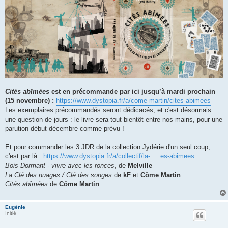
Cités abîmées
est en précommande par ici jusqu’à mardi prochain
(15 novembre) :
https://www.dystopia.fr/a/come-martin/cites-abimees
Les exemplaires précommandés seront dédicacés, et c'est désormais
une question de jours : le livre sera tout bientôt entre nos mains, pour une
parution début décembre comme prévu !
Et pour commander les 3 JDR de la collection Jydérie d'un seul coup,
c'est par là :
https://www.dystopia.fr/a/collectif/la- ... es-abimees
Bois Dormant - vivre avec les ronces
, de
Melville
La Clé des nuages / Clé des songes
de
kF
et
Côme Martin
Cités abîmées
de
Côme Martin
Eugénie
Initié