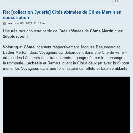
Re: [collection Jydérie] Cités abîmées de Côme Martin en
souscription
M
jeu. nov. 03, 2022 11:43 am
e
s
Une très très chouette partie de
Cités abîmées
de
Côme Martin
chez
s
2d6pluscool
!
a
g
e
Volsung
et
Côme
incarnent respectivement Jacques Beauregard et
Esther Merton, deux Voyageurs qui débarquent dans une Cité de verre –
où tous les bâtiments sont transparents – gangrenée par le mensonge et
la tromperie.
Lachesis
et
Ramos
jouent la Cité à deux (et avec brio) pour
mener les Voyageurs dans une folle histoire de reflets et faux-semblants.