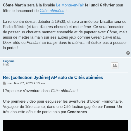
e
s
Côme Martin
sera à la librairie
Le Monte-en-l'air
le lundi 6 février
pour
s
fêter le lancement de
Cités abîmées
!
a
g
e
La rencontre devrait débuter à 19h30, et sera animée par
LisaBanana
de
Radio Rôliste (et tant d'autres choses) et moi-même. Ce sera l'occasion
de passer un chouette moment ensemble et de papoter avec Côme, mais
aussi de mettre la main sur ses autres jeux comme
Green Dawn Mall
,
Deux étés
ou
Pendant ce temps dans le métro
... n'hésitez pas à pousser
la porte !
Eugénie
Initié
Re: [collection Jydérie] AP solo de Cités abîmées
M
mar. févr. 07, 2023 9:13 am
e
s
L'Arpenteur s'aventure dans
Cités abîmées
!
s
a
g
Une première vidéo pour esquisser les aventures d’Ulcien Fromontaire,
e
Voyageur de 1ère classe, dans une Cité factice gagnée par l’ennui. Un
très chouette début de partie solo par
Cendrones
.