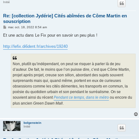
Initié
Re: [collection Jydérie] Cités abîmées de Côme Martin en
souscription
M
mar. oct. 18, 2022 8:54 am
e
s
Et une actu dans Le Fix pour en savoir un peu plus !
s
a
g
http://lefix.di6dent.fr/archives/19240
e
Non, plutôt qu’indépendant, on peut se risquer à parler là de jeu
d’auteur. De fait, le moins que l’on puisse dire, c’est que Côme Martin,
projet après projet, creuse son sillon, abordant des sujets souvent
surprenants mais qui, quand même, portent en eux de curieuses
obsessions comme les cités démentes, les transports en commun, la
poésie du quotidien urbain et son pendant le surréalisme. On se
souvient ainsi du récent
Pendant ce temps, dans le métro
ou encore du
plus ancien
Green Dawn Mall
.
bolgenstein
Initié