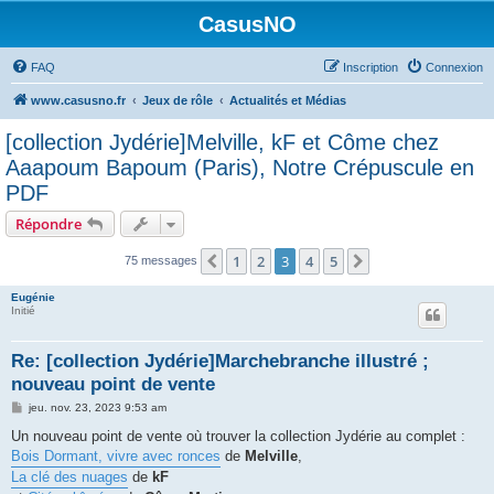
CasusNO
FAQ
Inscription
Connexion
www.casusno.fr
Jeux de rôle
Actualités et Médias
[collection Jydérie]Melville, kF et Côme chez
Aaapoum Bapoum (Paris), Notre Crépuscule en
PDF
Répondre
1
2
3
4
5
Précédent
Suivant
75 messages
Eugénie
Initié
Re: [collection Jydérie]Marchebranche illustré ;
nouveau point de vente
M
jeu. nov. 23, 2023 9:53 am
e
s
Un nouveau point de vente où trouver la collection Jydérie au complet :
s
Bois Dormant, vivre avec ronces
de
Melville
,
a
g
La clé des nuages
de
kF
e