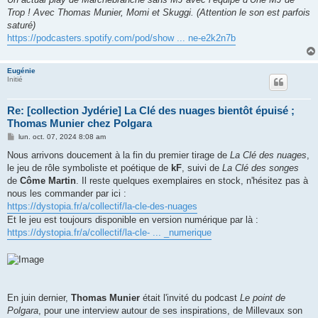
Trop ! Avec Thomas Munier, Momi et Skuggi. (Attention le son est parfois
saturé)
https://podcasters.spotify.com/pod/show ... ne-e2k2n7b
Eugénie
Initié
Re: [collection Jydérie] La Clé des nuages bientôt épuisé ;
Thomas Munier chez Polgara
M
lun. oct. 07, 2024 8:08 am
e
s
Nous arrivons doucement à la fin du premier tirage de
La Clé des nuages
,
s
le jeu de rôle symboliste et poétique de
kF
, suivi de
La Clé des songes
a
g
de
Côme Martin
. Il reste quelques exemplaires en stock, n'hésitez pas à
e
nous les commander par ici :
https://dystopia.fr/a/collectif/la-cle-des-nuages
Et le jeu est toujours disponible en version numérique par là :
https://dystopia.fr/a/collectif/la-cle- ... _numerique
En juin dernier,
Thomas Munier
était l'invité du podcast
Le point de
Polgara
, pour une interview autour de ses inspirations, de Millevaux son