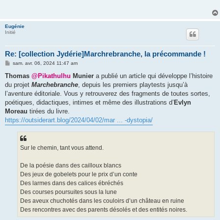
Eugénie
Initié
Re: [collection Jydérie]Marchrebranche, la précommande !
M
sam. avr. 06, 2024 11:47 am
e
s
Thomas
@Pikathulhu
Munier
a publié un article qui développe l’histoire
s
du projet
Marchebranche
, depuis les premiers playtests jusqu’à
a
g
l’aventure éditoriale. Vous y retrouverez des fragments de toutes sortes,
e
poétiques, didactiques, intimes et même des illustrations d’
Evlyn
Moreau
tirées du livre.
https://outsiderart.blog/2024/04/02/mar ... -dystopia/
Sur le chemin, tant vous attend.
De la poésie dans des cailloux blancs
Des jeux de gobelets pour le prix d’un conte
Des larmes dans des calices ébréchés
Des courses poursuites sous la lune
Des aveux chuchotés dans les couloirs d’un château en ruine
Des rencontres avec des parents désolés et des entités noires.