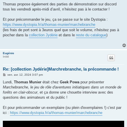
Thomas propose également des parties de démonstration sur discord
tous les vendredi après-midi d’avril, n’hésitez pas à le contacter !
Et pour précommander le jeu, ça se passe sur le site Dystopia :
https://www.dystopia.fr/a/thomas-munier/marchebranche
(les frais de port sont à 3euros quel que soit le volume, n'hésitez pas à
piocher dans la
collection Jydérie
et dans le
reste du catalogue
)
Eugénie
Initié
Re: [collection Jydérie]Marchrebranche, la précommande !
M
ven. avr. 12, 2024 3:07 pm
e
s
Lundi,
Thomas Munier
était chez
Geek Powa
pour présenter
s
Marchebranche, le jeu de rôle d'aventures initiatiques dans un monde de
a
g
forêts en clair-obscur
, et ça donne une chouette interview avec des
e
questions des animateurs et du public !
Et pour précommander un exemplaire (ou plein d'exemplaires !) c'est par
ici :
https://www.dystopia.fr/a/thomas-munier/marchebranche