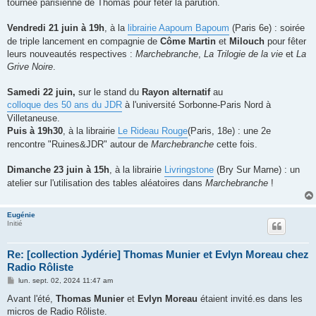
tournée parisienne de Thomas pour fêter la parution.
Vendredi 21 juin à 19h
, à la
librairie Aapoum Bapoum
(Paris 6e) : soirée
de triple lancement en compagnie de
Côme Martin
et
Milouch
pour fêter
leurs nouveautés respectives :
Marchebranche
,
La Trilogie de la vie
et
La
Grive Noire
.
Samedi 22 juin,
sur le stand du
Rayon alternatif
au
colloque des 50 ans du JDR
à l'université Sorbonne-Paris Nord à
Villetaneuse.
Puis à 19h30
, à la librairie
Le Rideau Rouge
(Paris, 18e) : une 2e
rencontre "Ruines&JDR" autour de
Marchebranche
cette fois.
Dimanche 23 juin à 15h
, à la librairie
Livringstone
(Bry Sur Marne) : un
atelier sur l'utilisation des tables aléatoires dans
Marchebranche
!
Eugénie
Initié
Re: [collection Jydérie] Thomas Munier et Evlyn Moreau chez
Radio Rôliste
M
lun. sept. 02, 2024 11:47 am
e
s
Avant l'été,
Thomas Munier
et
Evlyn Moreau
étaient invité.es dans les
s
micros de Radio Rôliste.
a