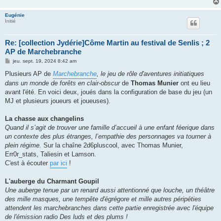
Eugénie
Initié
Re: [collection Jydérie]Côme Martin au festival de Senlis ; 2
AP de Marchebranche
M
jeu. sept. 19, 2024 8:42 am
e
s
Plusieurs AP de
Marchebranche
, le jeu de rôle d'aventures initiatiques
s
dans un monde de forêts en clair-obscur
de
Thomas Munier
ont eu lieu
a
g
avant l'été. En voici deux, joués dans la configuration de base du jeu (un
e
MJ et plusieurs joueurs et joueuses).
La chasse aux changelins
Quand il s’agit de trouver une famille d’accueil à une enfant féerique dans
un contexte des plus étranges, l’empathie des personnages va tourner à
plein régime.
Sur la chaîne 2d6pluscool, avec Thomas Munier,
Err0r_stats, Taliesin et Lamson.
C'est à écouter
par ici
!
L'auberge du Charmant Goupil
Une auberge tenue par un renard aussi attentionné que louche, un théâtre
des mille masques, une tempête d'égrégore et mille autres péripéties
attendent les marchebranches dans cette partie enregistrée avec l'équipe
de l'émission radio Des luds et des plums !