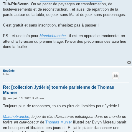
Tilh-Pluñvenn
. On va parler de paysages en transformation, de
bouleversements et de reconstruction... et aussi de répartition de la
parole autour de la table, de jeux sans MJ et de jeux sans personnages.
C'est gratuit et sans inscription, n'hésitez pas à passer !
PS : et une info pour
Marchebranche
: il est en approche imminente, on
attend la livraison du premier tirage, l'envoi des précommandes aura lieu
dans la foulée.
Eugénie
Initié
Re: [collection Jydérie] tournée parisienne de Thomas
Munier
M
jeu. juin 13, 2024 9:48 am
e
s
Toujours plus de rencontres, toujours plus de librairies pour Jydérie !
s
a
g
Marchebranche
, le jeu de rôle d'aventures initiatiques dans un monde de
e
forêts en clair-obscur
de
Thomas Munier
illustré par Evlyn Moreau paraît
en boutiques et librairies ces jours-ci. Et j'ai le plaisir d'annoncer une