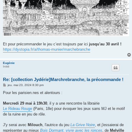
Et pour précommander le jeu c’est toujours par ici
jusqu'au 30 avril !
https://dystopia.fr/a/thomas-munier/marchebranche
Eugénie
Initié
Re: [collection Jydérie]Marchrebranche, la précommande !
M
jeu. mai 23, 2024 8:30 pm
e
s
Pour les parisien.nes et alentours :
s
a
g
Mercredi 29 mai à 19h30
, il y a une rencontre la librairie
e
Le Rideau Rouge
(Paris, 18e) pour évoquer les jeux sans MJ et le motif
de la ruine en jeu de rôle.
J'y serai avec
Milouch
, l'autrice du jeu
La Grive Noire
, et j'essaierai de
représenter au mieux
Bois Dormant, vivre avec les ronces
, de
Melville