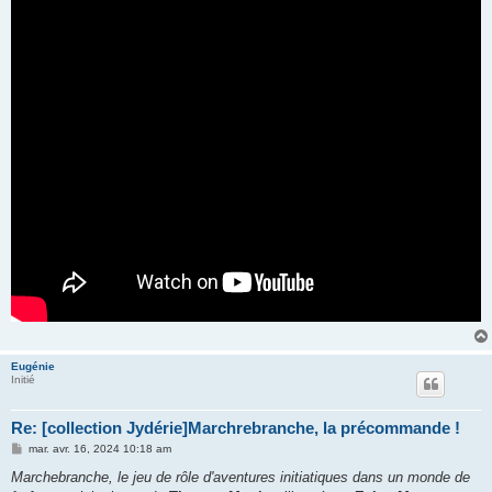
Eugénie
Initié
Re: [collection Jydérie]Marchrebranche, la précommande !
M
mar. avr. 16, 2024 10:18 am
e
s
Marchebranche, le jeu de rôle d'aventures initiatiques dans un monde de
s