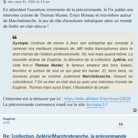
M
dim. mars 31, 2024 11:13 am
e
s
En attendant l'ouverture imminente de la précommande, le Fix publie une
s
interview croisée de Thomas Munier, Evlyn Moreau et moi-même autour
a
g
de
Marchebranche, le jeu de rôle d'aventures initiatiques dans un monde
e
de forêts en clair-obscur
!
Dystopia
continue de mener à bien son entreprise qui consiste à
ramener nos meilleurs créateurs de JdR indés francophones dans le
droit chemin de l’édition professionnelle. Ah, non mais quand même. La
nouvelle victime de Eugénie, la directrice de la collection
Jydérie,
est
cette fois-ci
Thomas Munier
, le fameux amateur des bois, futaies,
fourrées et surtout de tout ce qui peut les hanter. Et, tiens tiens, ce
nouveau projet se nomme justement
Marchebranche.
Hasard ou
coïncidence ? On va tirer au clair tout ça avec une interview chorale de
Eugénie, Thomas mais aussi Evlyn, l’illustratrice du projet.
L'interview est à retrouver par ici :
https://lefix.di6dent.fr/archives/23526
La précommande commence mardi sur le site
dystopia.fr
!
Eugénie
Initié
Re: [collection Jydérie]Marchrebranche, la précommande