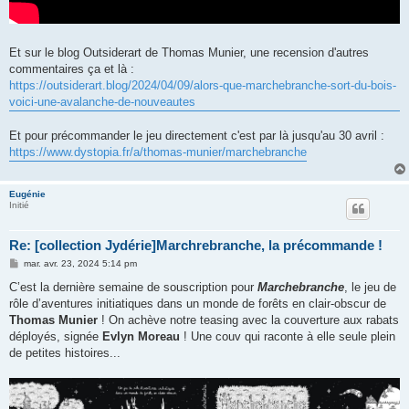
Et sur le blog Outsiderart de Thomas Munier, une recension d'autres
commentaires ça et là :
https://outsiderart.blog/2024/04/09/alors-que-marchebranche-sort-du-bois-
voici-une-avalanche-de-nouveautes
Et pour précommander le jeu directement c'est par là jusqu'au 30 avril :
https://www.dystopia.fr/a/thomas-munier/marchebranche
Eugénie
Initié
Re: [collection Jydérie]Marchrebranche, la précommande !
M
mar. avr. 23, 2024 5:14 pm
e
s
C’est la dernière semaine de souscription pour
Marchebranche
, le jeu de
s
rôle d’aventures initiatiques dans un monde de forêts en clair-obscur de
a
g
Thomas Munier
! On achève notre teasing avec la couverture aux rabats
e
déployés, signée
Evlyn Moreau
! Une couv qui raconte à elle seule plein
de petites histoires...