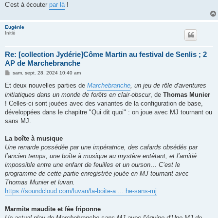
C'est à écouter
par là
!
Eugénie
Initié
Re: [collection Jydérie]Côme Martin au festival de Senlis ; 2
AP de Marchebranche
M
sam. sept. 28, 2024 10:40 am
e
s
Et deux nouvelles parties de
Marchebranche
, un jeu de rôle d'aventures
s
initiatiques dans un monde de forêts en clair-obscur
, de
Thomas Munier
a
g
! Celles-ci sont jouées avec des variantes de la configuration de base,
e
développées dans le chapitre "Qui dit quoi" : on joue avec MJ tournant ou
sans MJ.
La boîte à musique
Une renarde possédée par une impératrice, des cafards obsédés par
l’ancien temps, une boîte à musique au mystère entêtant, et l’amitié
impossible entre une enfant de feuilles et un ourson… C’est le
programme de cette partie enregistrée jouée en MJ tournant avec
Thomas Munier et luvan.
https://soundcloud.com/luvan/la-boite-a ... he-sans-mj
Marmite maudite et fée friponne
Un actual play de Marchebranche sans MJ avec l’équipe d’Une MJ de