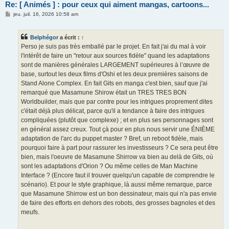
Re: [ Animés ] : pour ceux qui aiment mangas, cartoons...
M
jeu. juil. 16, 2026 10:58 am
e
s
s
Belphégor
a écrit :
↑
a
g
Perso je suis pas très emballé par le projet. En fait j'ai du mal à voir
e
l'intérêt de faire un "retour aux sources fidèle" quand les adaptations
sont de manières générales LARGEMENT supérieures à l’œuvre de
base, surtout les deux films d'Oshi et les deux premières saisons de
Stand Alone Complex. En fait Gits en manga c'est bien, sauf que j'ai
remarqué que Masamune Shirow était un TRES TRES BON
Worldbuilder, mais que par contre pour les intrigues proprement dites
c'était déjà plus délicat, parce qu'il a tendance à faire des intrigues
compliquées (plutôt que complexe) ; et en plus ses personnages sont
en général assez creux. Tout çà pour en plus nous servir une ÉNIÈME
adaptation de l'arc du puppet master ? Bref, un reboot fidèle, mais
pourquoi faire à part pour rassurer les investisseurs ? Ce sera peut être
bien, mais l'oeuvre de Masamune Shirrow va bien au delà de Gits, où
sont les adaptations d'Orion ? Ou même celles de Man Machine
Interface ? (Encore faut il trouver quelqu'un capable de comprendre le
scénario). Et pour le style graphique, là aussi même remarque, parce
que Masamune Shirrow est un bon dessinateur, mais qui n'a pas envie
de faire des efforts en dehors des robots, des grosses bagnoles et des
meufs.