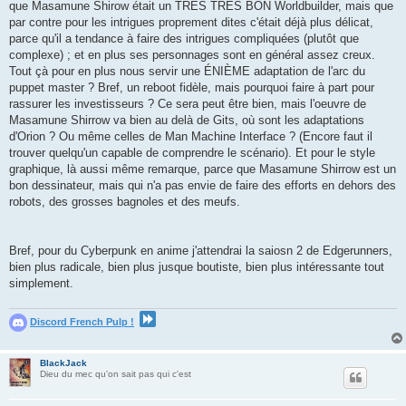
que Masamune Shirow était un TRES TRES BON Worldbuilder, mais que
par contre pour les intrigues proprement dites c'était déjà plus délicat,
parce qu'il a tendance à faire des intrigues compliquées (plutôt que
complexe) ; et en plus ses personnages sont en général assez creux.
Tout çà pour en plus nous servir une ÉNIÈME adaptation de l'arc du
puppet master ? Bref, un reboot fidèle, mais pourquoi faire à part pour
rassurer les investisseurs ? Ce sera peut être bien, mais l'oeuvre de
Masamune Shirrow va bien au delà de Gits, où sont les adaptations
d'Orion ? Ou même celles de Man Machine Interface ? (Encore faut il
trouver quelqu'un capable de comprendre le scénario). Et pour le style
graphique, là aussi même remarque, parce que Masamune Shirrow est un
bon dessinateur, mais qui n'a pas envie de faire des efforts en dehors des
robots, des grosses bagnoles et des meufs.
Bref, pour du Cyberpunk en anime j'attendrai la saiosn 2 de Edgerunners,
bien plus radicale, bien plus jusque boutiste, bien plus intéressante tout
simplement.
Discord French Pulp !
BlackJack
Dieu du mec qu'on sait pas qui c'est