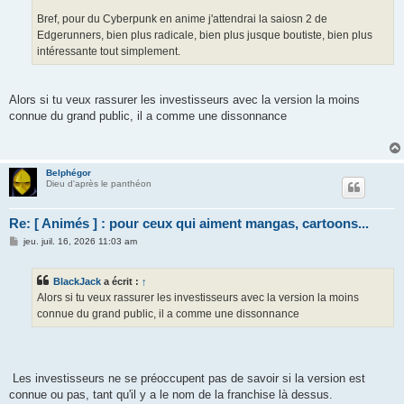
Bref, pour du Cyberpunk en anime j'attendrai la saiosn 2 de
Edgerunners, bien plus radicale, bien plus jusque boutiste, bien plus
intéressante tout simplement.
Alors si tu veux rassurer les investisseurs avec la version la moins
connue du grand public, il a comme une dissonnance
Belphégor
Dieu d'après le panthéon
Re: [ Animés ] : pour ceux qui aiment mangas, cartoons...
M
jeu. juil. 16, 2026 11:03 am
e
s
s
BlackJack
a écrit :
↑
a
g
Alors si tu veux rassurer les investisseurs avec la version la moins
e
connue du grand public, il a comme une dissonnance
Les investisseurs ne se préoccupent pas de savoir si la version est
connue ou pas, tant qu'il y a le nom de la franchise là dessus.