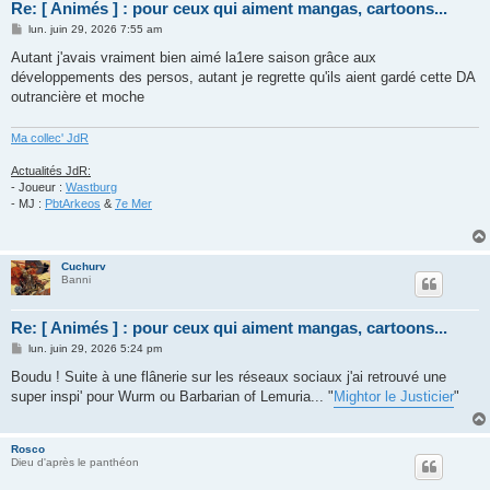
Re: [ Animés ] : pour ceux qui aiment mangas, cartoons...
M
lun. juin 29, 2026 7:55 am
e
s
Autant j'avais vraiment bien aimé la1ere saison grâce aux
s
développements des persos, autant je regrette qu'ils aient gardé cette DA
a
g
outrancière et moche
e
Ma collec' JdR
Actualités JdR:
- Joueur :
Wastburg
- MJ :
PbtArkeos
&
7e Mer
Cuchurv
Banni
Re: [ Animés ] : pour ceux qui aiment mangas, cartoons...
M
lun. juin 29, 2026 5:24 pm
e
s
Boudu ! Suite à une flânerie sur les réseaux sociaux j'ai retrouvé une
s
super inspi' pour Wurm ou Barbarian of Lemuria... "
Mightor le Justicier
"
a
g
e
Rosco
Dieu d'après le panthéon