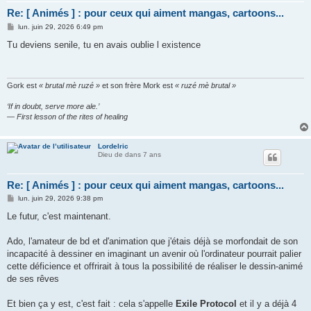
Re: [ Animés ] : pour ceux qui aiment mangas, cartoons...
M
lun. juin 29, 2026 6:49 pm
e
s
Tu deviens senile, tu en avais oublie l existence
s
a
g
e
Gork est
« brutal mè ruzé »
et son frère Mork est
« ruzé mè brutal »
‘If in doubt, serve more ale.’
— First lesson of the rites of healing
Lordelric
Dieu de dans 7 ans
Re: [ Animés ] : pour ceux qui aiment mangas, cartoons...
M
lun. juin 29, 2026 9:38 pm
e
s
Le futur, c'est maintenant.
s
a
g
Ado, l'amateur de bd et d'animation que j'étais déjà se morfondait de son
e
incapacité à dessiner en imaginant un avenir où l'ordinateur pourrait palier
cette déficience et offrirait à tous la possibilité de réaliser le dessin-animé
de ses rêves
Et bien ça y est, c'est fait : cela s'appelle
Exile Protocol
et il y a déjà 4