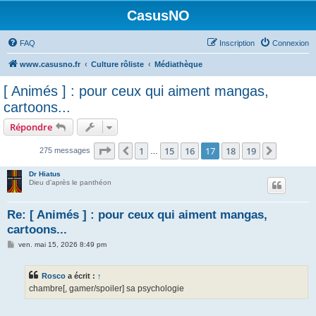
CasusNO
FAQ
Inscription
Connexion
www.casusno.fr
Culture rôliste
Médiathèque
[ Animés ] : pour ceux qui aiment mangas,
cartoons...
Répondre
Page
17
sur
19
1
15
16
17
18
19
Précédent
Suivant
275 messages
…
Dr Hiatus
Dieu d'après le panthéon
Re: [ Animés ] : pour ceux qui aiment mangas,
cartoons...
M
ven. mai 15, 2026 8:49 pm
e
s
s
Rosco
a écrit :
↑
a
g
chambre[, gamer/spoiler] sa psychologie
e