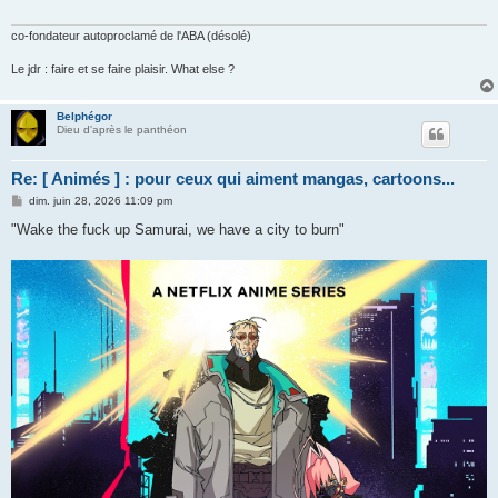
co-fondateur autoproclamé de l'ABA (désolé)
Le jdr : faire et se faire plaisir. What else ?
Belphégor
Dieu d'après le panthéon
Re: [ Animés ] : pour ceux qui aiment mangas, cartoons...
M
dim. juin 28, 2026 11:09 pm
e
s
"Wake the fuck up Samurai, we have a city to burn"
s
a
g
e