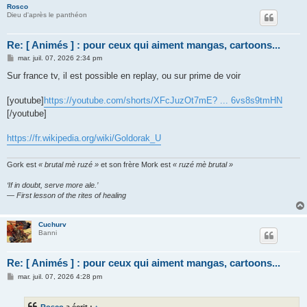
Rosco
Dieu d'après le panthéon
Re: [ Animés ] : pour ceux qui aiment mangas, cartoons...
M
mar. juil. 07, 2026 2:34 pm
e
s
Sur france tv, il est possible en replay, ou sur prime de voir
s
a
g
[youtube]
https://youtube.com/shorts/XFcJuzOt7mE? ... 6vs8s9tmHN
e
[/youtube]
https://fr.wikipedia.org/wiki/Goldorak_U
Gork est
« brutal mè ruzé »
et son frère Mork est
« ruzé mè brutal »
‘If in doubt, serve more ale.’
— First lesson of the rites of healing
Cuchurv
Banni
Re: [ Animés ] : pour ceux qui aiment mangas, cartoons...
M
mar. juil. 07, 2026 4:28 pm
e
s
s
Rosco
a écrit :
↑