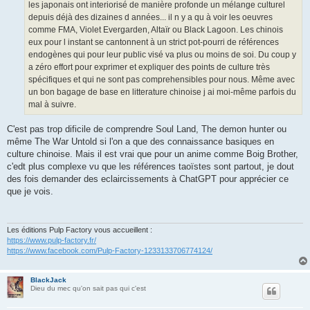
les japonais ont interiorisé de manière profonde un mélange culturel
depuis déjà des dizaines d années... il n y a qu à voir les oeuvres
comme FMA, Violet Evergarden, Altaïr ou Black Lagoon. Les chinois
eux pour l instant se cantonnent à un strict pot-pourri de références
endogènes qui pour leur public visé va plus ou moins de soi. Du coup y
a zéro effort pour exprimer et expliquer des points de culture très
spécifiques et qui ne sont pas comprehensibles pour nous. Même avec
un bon bagage de base en litterature chinoise j ai moi-même parfois du
mal à suivre.
C'est pas trop dificile de comprendre Soul Land, The demon hunter ou
même The War Untold si l'on a que des connaissance basiques en
culture chinoise. Mais il est vrai que pour un anime comme Boig Brother,
c'edt plus complexe vu que les références taoïstes sont partout, je dout
des fois demander des eclaircissements à ChatGPT pour apprécier ce
que je vois.
Les éditions Pulp Factory vous accueillent :
https://www.pulp-factory.fr/
https://www.facebook.com/Pulp-Factory-1233133706774124/
BlackJack
Dieu du mec qu'on sait pas qui c'est