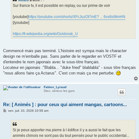
a
g
Sur france tv, il est possible en replay, ou sur prime de voir
e
[youtube]
https://youtube.com/shorts/XFcJuzOt7mE? ... 6vs8s9tmHN
[/youtube]
https://fr.wikipedia.org/wiki/Goldorak_U
Commencé mais pas terminé. L'histoire est sympa mais le character
design ne m'emballe pas. Sans parler de le regarder en VOSTF et
d'entendre le nom japonais avec le sous-titre français.
Locuteur en japonais :"Blabla... "duke fried" blablabla" - sous titre français
"nous allons faire ça Actarus". C'est con mais ça me perturbe.
Fabien_Lyraud
Dieu, sérieux les gars.
Re: [ Animés ] : pour ceux qui aiment mangas, cartoons...
M
ven. juil. 10, 2026 10:58 am
e
s
s
a
g
Si je peux apporter ma pierre à l édifice il y a aussi le fait que les
e
animés chinois ne sont pas du tout pensés pour le public occidental...