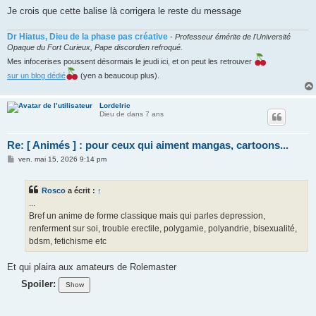
Je crois que cette balise là corrigera le reste du message
Dr Hiatus, Dieu de la phase pas créative
-
Professeur émérite de l'Université
Opaque du Fort Curieux, Pape discordien refroqué.
Mes infocerises poussent désormais le jeudi ici, et on peut les retrouver
sur un blog dédié
(yen a beaucoup plus).
Lordelric
Dieu de dans 7 ans
Re: [ Animés ] : pour ceux qui aiment mangas, cartoons...
M
ven. mai 15, 2026 9:14 pm
e
s
s
Rosco
a écrit :
↑
a
g
...
e
Bref un anime de forme classique mais qui parles depression,
renferment sur soi, trouble erectile, polygamie, polyandrie, bisexualité,
bdsm, fetichisme etc
Et qui plaira aux amateurs de Rolemaster
Spoiler: