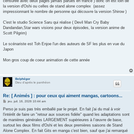
censurée avec deux pages jamais parues en france ) donc on est loin de
la version d'Oshi ou celles de stand alone complex (assez
impressionnant le nombre de personne qui découvre la version Shirow )
C'est le studio Science Saru qui réalise ( Devil Man Cry Baby
Dandandan,Star wars visions pour deux épisodes, la version anime de
Scott Pilgrim)
Le scénariste est Toh Enjoe l'un des auteurs de SF les plus en vue du
Japon
Mon gros coup de coeur animation de cette année
Belphégor
Dieu d'après le panthéon
Re: [ Animés ] : pour ceux qui aiment mangas, cartoons...
M
jeu. juil. 16, 2026 10:44 am
e
s
Perso je suis pas très emballé par le projet. En fait j'ai du mal à voir
s
l'intérêt de faire un "retour aux sources fidèle" quand les adaptations sont
a
g
de manières générales LARGEMENT supérieures à l’œuvre de base,
e
surtout les deux films d'Oshi et les deux premières saisons de Stand
Alone Complex. En fait Gits en manga c'est bien, sauf que j'ai remarqué