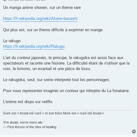
e
s
Un manga anime shonen, sur un theme rare
s
a
g
https://fr.wikipedia.org/wiki/Akane-banashi
e
Qui plus est, sur un theme difficile à exprimer en mange.
Le rakugo
https://fr.wikipedia.org/wiki/Rakugo
L'art du conteur japonais, le principe, le rakugoka est assis face aux
spectateurs et raconte une histoire. La difficulté étant de n'utilser que la
voix, le kimono, un evantail et une pièce de tissu.
Le rakugoka, seul, sur seine interprete tout les personnages.
Pour vous representer imaginer un conteur qui interptre du La fonataine.
L'enime est dispo sur netflix
Gork est
« brutal mè ruzé »
et son frère Mork est
« ruzé mè brutal »
‘If in doubt, serve more ale.’
— First lesson of the rites of healing