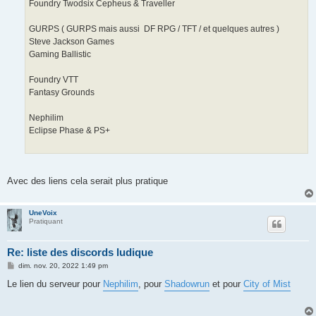
Foundry Twodsix Cepheus & Traveller
GURPS ( GURPS mais aussi DF RPG / TFT / et quelques autres )
Steve Jackson Games
Gaming Ballistic
Foundry VTT
Fantasy Grounds
Nephilim
Eclipse Phase & PS+
Avec des liens cela serait plus pratique
UneVoix
Pratiquant
Re: liste des discords ludique
M
dim. nov. 20, 2022 1:49 pm
e
s
Le lien du serveur pour
Nephilim
, pour
Shadowrun
et pour
City of Mist
s
a
g
e