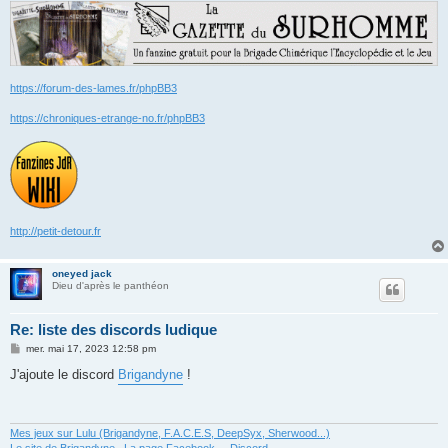
https://forum-des-lames.fr/phpBB3
https://chroniques-etrange-no.fr/phpBB3
http://petit-detour.fr
oneyed jack
Dieu d'après le panthéon
Re: liste des discords ludique
M
mer. mai 17, 2023 12:58 pm
e
s
J'ajoute le discord
Brigandyne
!
s
a
g
e
Mes jeux sur Lulu (Brigandyne, F.A.C.E.S, DeepSyx, Sherwood...)