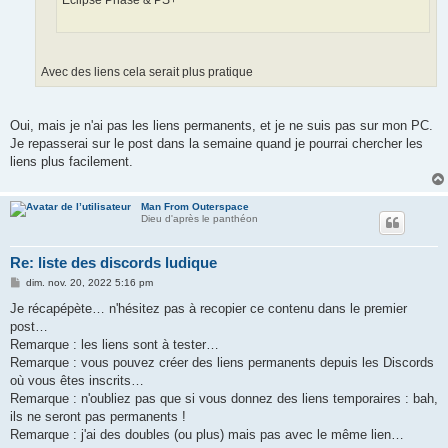
Avec des liens cela serait plus pratique
Oui, mais je n'ai pas les liens permanents, et je ne suis pas sur mon PC.
Je repasserai sur le post dans la semaine quand je pourrai chercher les
liens plus facilement.
Man From Outerspace
Dieu d'après le panthéon
Re: liste des discords ludique
M
dim. nov. 20, 2022 5:16 pm
e
s
Je récapépète… n'hésitez pas à recopier ce contenu dans le premier
s
post…
a
g
Remarque : les liens sont à tester…
e
Remarque : vous pouvez créer des liens permanents depuis les Discords
où vous êtes inscrits…
Remarque : n'oubliez pas que si vous donnez des liens temporaires : bah,
ils ne seront pas permanents !
Remarque : j'ai des doubles (ou plus) mais pas avec le même lien…