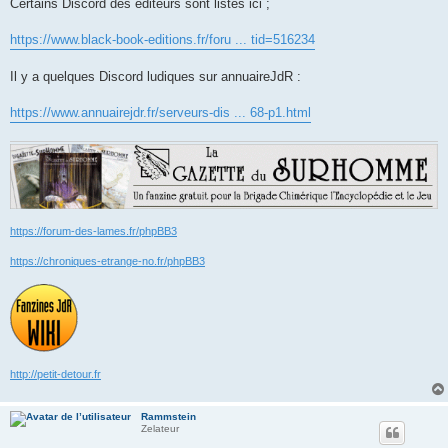
s
Certains Discord des éditeurs sont listés ici ;
s
a
g
https://www.black-book-editions.fr/foru ... tid=516234
e
Il y a quelques Discord ludiques sur annuaireJdR :
https://www.annuairejdr.fr/serveurs-dis ... 68-p1.html
https://forum-des-lames.fr/phpBB3
https://chroniques-etrange-no.fr/phpBB3
http://petit-detour.fr
Rammstein
Zelateur