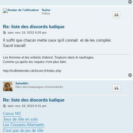
Sailor
Prêtre
Re: liste des discords ludique
M
sam. nov. 19, 2022 6:05 pm
e
s
Il suffit que chacun mette ceux qu'il connait et de les compiler.
s
Sacré travail!
a
g
e
Les femmes et les enfants d'abord. Toujours dans le naufrages.
Comme ça après les requins n'ont plus faim.
http://trollmetender.clicforum.fr/index.php
Saladdin
Dieu des braquages chronométrés
Re: liste des discords ludique
M
sam. nov. 19, 2022 6:31 pm
e
s
Casus NO
s
Jeux de rôle en solo
a
g
Les Courants Alternatifs
e
C'est pas du jeu de rôle