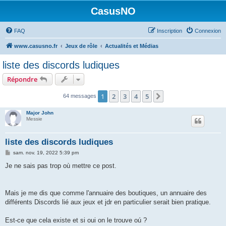
CasusNO
FAQ
Inscription
Connexion
www.casusno.fr
Jeux de rôle
Actualités et Médias
liste des discords ludiques
Répondre
1
2
3
4
5
Suivant
64 messages
Major John
Messie
liste des discords ludiques
M
sam. nov. 19, 2022 5:39 pm
e
s
Je ne sais pas trop où mettre ce post.
s
a
g
e
Mais je me dis que comme l'annuaire des boutiques, un annuaire des
différents Discords lié aux jeux et jdr en particulier serait bien pratique.
Est-ce que cela existe et si oui on le trouve oú ?