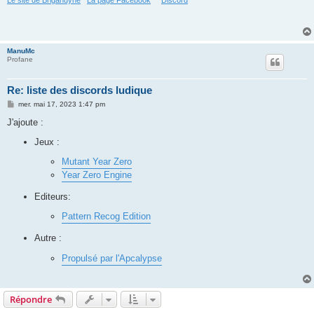
Le site de Brigandyne
La page Facebook
Discord
ManuMc
Profane
Re: liste des discords ludique
M
mer. mai 17, 2023 1:47 pm
e
s
J'ajoute :
s
a
Jeux :
g
e
Mutant Year Zero
Year Zero Engine
Editeurs:
Pattern Recog Edition
Autre :
Propulsé par l'Apcalypse
Répondre