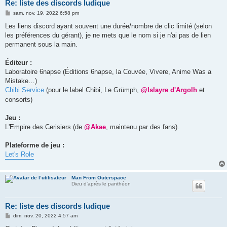
Re: liste des discords ludique
M
sam. nov. 19, 2022 6:58 pm
e
s
Les liens discord ayant souvent une durée/nombre de clic limité (selon
s
les préférences du gérant), je ne mets que le nom si je n'ai pas de lien
a
g
permanent sous la main.
e
Éditeur :
Laboratoire 6napse (Éditions 6napse, la Couvée, Vivere, Anime Was a
Mistake…)
Chibi Service
(pour le label Chibi, Le Grümph,
@Islayre d'Argolh
et
consorts)
Jeu :
L'Empire des Cerisiers (de
@Akae
, maintenu par des fans).
Plateforme de jeu :
Let's Role
Man From Outerspace
Dieu d'après le panthéon
Re: liste des discords ludique
M
dim. nov. 20, 2022 4:57 am
e