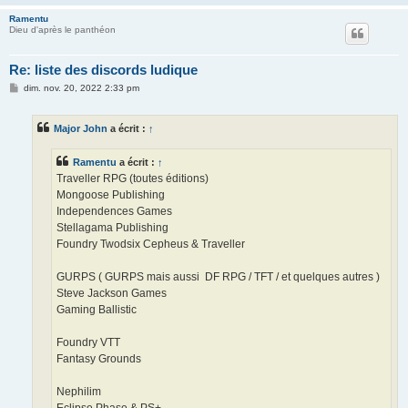
Ramentu
Dieu d'après le panthéon
Re: liste des discords ludique
M
dim. nov. 20, 2022 2:33 pm
e
s
s
Major John
a écrit :
↑
a
g
e
Ramentu
a écrit :
↑
Traveller RPG (toutes éditions)
Mongoose Publishing
Independences Games
Stellagama Publishing
Foundry Twodsix Cepheus & Traveller
GURPS ( GURPS mais aussi DF RPG / TFT / et quelques autres )
Steve Jackson Games
Gaming Ballistic
Foundry VTT
Fantasy Grounds
Nephilim
Eclipse Phase & PS+