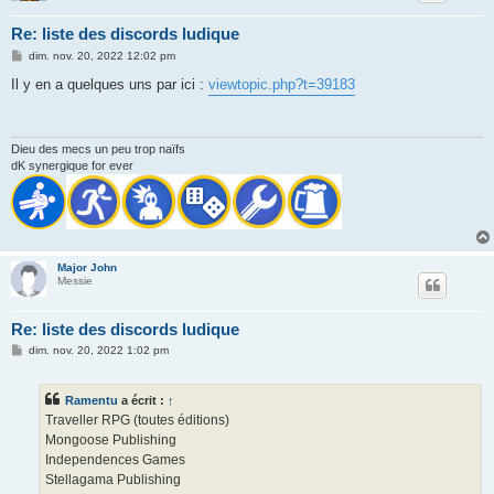
Re: liste des discords ludique
M
dim. nov. 20, 2022 12:02 pm
e
s
Il y en a quelques uns par ici :
viewtopic.php?t=39183
s
a
g
e
Dieu des mecs un peu trop naïfs
dK synergique for ever
Major John
Messie
Re: liste des discords ludique
M
dim. nov. 20, 2022 1:02 pm
e
s
s
Ramentu
a écrit :
↑
a
g
Traveller RPG (toutes éditions)
e
Mongoose Publishing
Independences Games
Stellagama Publishing