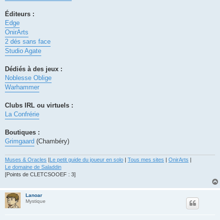
Éditeurs :
Edge
OnirArts
2 dés sans face
Studio Agate
Dédiés à des jeux :
Noblesse Oblige
Warhammer
Clubs IRL ou virtuels :
La Confrérie
Boutiques :
Grimgaard
(Chambéry)
Muses & Oracles
|
Le petit guide du joueur en solo
|
Tous mes sites
|
OnirArts
|
Le domaine de Saladdin
[Points de CLETCSOOEF : 3]
Lanoar
Mystique