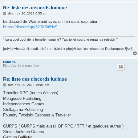
Re: liste des discords ludique
M
dim. nov. 20, 2022 6:55 am
e
s
Le discord de Wasteland avec un lien sans expiration :
s
https://discord.gg/62JX3t6Nv9
a
g
e
" ça a quel goût de la femelle humaine? Tais toi et court, le repas va refroidir!"
[url=[url=http://rolistesdk.clicforum.fr/index.php]Visitez les rolistes du Dunkerquois ![/url]
Ramentu
Dieu d'après le panthéon
Re: liste des discords ludique
M
dim. nov. 20, 2022 10:01 am
e
s
Traveller RPG (toutes éditions)
s
Mongoose Publishing
a
g
Independences Games
e
Stellagama Publishing
Foundry Twodsix Cepheus & Traveller
GURPS ( GURPS mais aussi DF RPG / TFT / et quelques autres )
Steve Jackson Games
Gaming Ballistic