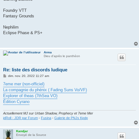
Foundry VTT
Fantasy Grounds
Nephilim
Eclipse Phase & PS+
Arma
Dieu d'après le panthéon
Re: liste des discords ludique
M
dim. nov. 20, 2022 11:27 am
e
s
7eme mer (non-officiel)
s
La compagnie du phénix ( Fading Suns Vo/VF)
a
g
Explorer of theas (7thSea VO)
e
Édition Cyrano
Actuellement MJ sur Urban Shadow, Prophecy et 7eme Mer
jdRoll - JDR par Forum
-
Fusina
-
Galerie de PNJs Kpdp
Kandjar
Envoyé de la Source