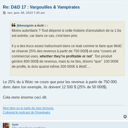
Re: D&D 17 : Vargouilles & Vampirates
M
ven. janv. 06, 2023 7:45 am
e
s
s
jbbourgoin
a écrit :
↑
a
g
Moins autoritaire ? Tout dépend si cette histoire d'annulation de la 1.0a
e
est avérée, car dans ce cas, c'est bien pire.
Il y a des trucs assez hallucinant dans ce leak comme le faire que WotC
se réserve 25% des revenus à partir de 750 000$ et cela “covers all
commercial uses,
whether they’re profitable or not
”. Ton produit
génère 800 000$ de revenus, mais tu ne fais, disons "que" 100 000€
de profits, tu dois quand même 200 000€ à WotC ...
Le 25% du à Wotc ne cours que pour les revenus à partir de 750 000,
donc dans ton exemple, ils doivent 12 500 $ (25% de 50 000$).
Cela reste énorme ceci dit.
Mon blog ou je parle de mes lectures
Coliopod le podcast de l'imaginaire
kyin
Dieu d'après le panthéon