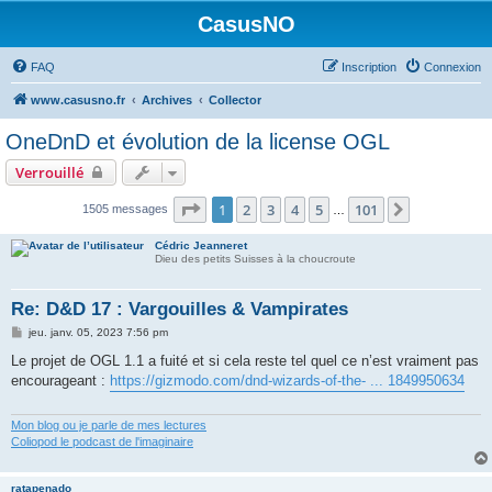
CasusNO
FAQ
Inscription
Connexion
www.casusno.fr
Archives
Collector
OneDnD et évolution de la license OGL
Verrouillé
Page
1
sur
101
1
2
3
4
5
101
Suivant
1505 messages
…
Cédric Jeanneret
Dieu des petits Suisses à la choucroute
Re: D&D 17 : Vargouilles & Vampirates
M
jeu. janv. 05, 2023 7:56 pm
e
s
Le projet de OGL 1.1 a fuité et si cela reste tel quel ce n’est vraiment pas
s
encourageant :
https://gizmodo.com/dnd-wizards-of-the- ... 1849950634
a
g
e
Mon blog ou je parle de mes lectures
Coliopod le podcast de l'imaginaire
ratapenado