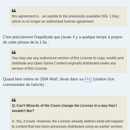
e
s
s
a
g
this agreement is…an update to the previously available OGL 1.0(a),
e
which is no longer an authorized license agreement
C'est précisément l'inquiétude que j'avais il y a quelque temps à propos
de cette phrase de la 1.0a :
You may use any authorized version of this License to copy, modify and
distribute any Open Game Content originally distributed under any
version of this License.
Quand bien même en 2004 WotC disait dans sa
FAQ
(citation d'un
commentaire de l'article) :
Q: Can’t Wizards of the Coast change the License in a way that I
wouldn’t like?
A: Yes, it could. However, the License already defines what will happen
to content that has been previously distributed using an earlier version,