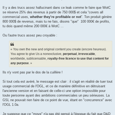
g
e
Il y a des trucs assez hallucinant dans ce leak comme le faire que WotC
se réserve 25% des revenus à partir de 750 000$ et cela “covers all
commercial uses,
whether they’re profitable or not
”. Ton produit génère
800 000$ de revenus, mais tu ne fais, disons "que" 100 000€ de profits,
tu dois quand même 200 000€ à WotC ...
Ou l'autre trucs assez peu croyable :
« You own the new and original content you create (encore heureux).
You agree to give Us a nonexclusive,
perpetual
,
irrevocable
,
worldwide, sublicensable,
royalty-free licence to use that content for
any purpose
. »
Ils n'y vont pas par le dos de la cuillère !
Si tout cela est avéré, le message est clair : il s'agit en réalité de tuer tout
usage commercial de l'OGL, et ce de manière définitive en détruisant
l'ancienne version et en faisant de celle-ci une option impossible pour
toute personne ayant des ambitions commerciales un peu sérieuses. La
GSL ne pouvait rien faire de ce point de vue, étant en "concurrence" avec
l'OGL 1.0a.
Je suppose que ce "move" n'a pas été pensé à l'époque du fait que D&D