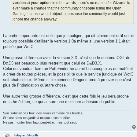
version at your option
. In other words, there’s no reason for Wizards to
ever make a change that the community of people using the Open
Gaming License would object to, because the community would just
ignore the change anyway.
La partie importante est celle que je souligne, qui dit clairement qu'il serait
toujours possible d'utiliser la version 1.0a même si une version 1.1 était
publiée par WotC.
Une grosse différence avec la version 3.X, c'est que le contenu OGL de
D&D5 est beaucoup plus restreint que celui de D&D3.X.
Celui qui voudrait faire un PathFinder 5e aurait beaucoup plus de matériel
à créer de toutes pièces, et la possibilité que le service juridique de WotC
soit chatouilleux. Même si l'expérience Dragons tend à prouver que c'est
plus de l'intimidation qu'autre chose.
Une autre très grosse différence, c'est que cette fois le jeu sera proche
de la 5e édition, ce qui assure une meilleure adhésion du public.
Sois satisfait des fruit, des fleurs et même des feuilles,
Si c'est dans ton jardin à toi que tu les cueilles.
Ne pas monter bien haut peut-être, mais tout seul.
Islayre d'Argolh