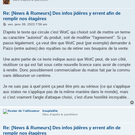
Re: [News & Rumeurs] Des infos jidères y errent afin de
remplir nos étagères
M
ven. janv. 06, 2023 7:59 am
e
s
D'après le texte qui circule c'est WotC qui choisit soit de mettre un terme
s
au caractère "autorisé" du produit, soit de modifier "l'agreement". Si ça
a
g
passe légalement, ça veut dire que WotC peut (par exemple) demander à
e
Paizo (entre autres) des royalties ou de retirer ses bouquins de la vente.
Une autre partie de ce texte indique aussi que WotC peut, de son côté,
réutiliser ce qui est fait sous cette nouvelle licence sans avoir de compte
à rendre. Donc possiblement commercialiser du matos fait par la commu
sans débourser un centime.
Je ne sais pas à quel point ça peut être pris au sérieux (ce qui s'applique
aux states ne s'applique pas de la même manière dans le monde), mais
si c'est vraiment l'angle d'attaque choisi, c'est d'une hostilité incroyable...
kouplatête
Dieu d'après le panthéon
Re: [News & Rumeurs] Des infos jidères y errent afin de
remplir nos étagères