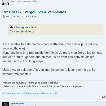
Dieu des coiffeurs zélés
Re: D&D 17 : Vargouilles & Vampirates
M
ven. janv. 06, 2023 8:35 am
e
s
s
jbbourgoin
a écrit :
↑
a
g
Ça semble sérieux.
e
Il me semble tout de même urgent d'attendre (d'en savoir plus par une
source officielle).
Nous devrions être très rapidement fixés de toute manière vu les remous
que cette "fuite" génère sur internet, ils ne vont pas pouvoir laisser
mariner le truc trop longtemps.
Mais il va de soit que s'ils veulent réellement la jouer comme ça, ils
perdront ma clientèle.
You are the rulebook. There is no other rulebook.
Make it fast, make it colorful and make it full of decisions for the players
.
la Cité sans Nom, CdO et autres bêtises au d20
jbbourgoin