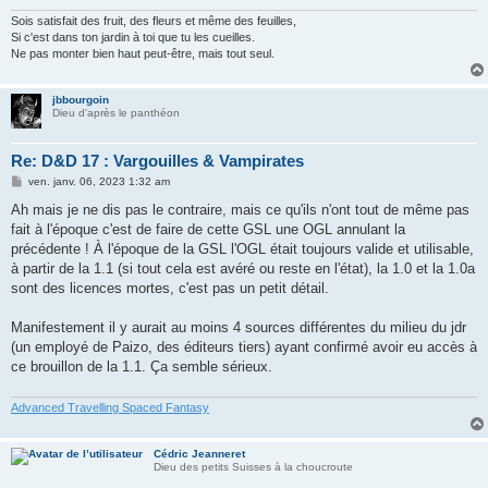
Sois satisfait des fruit, des fleurs et même des feuilles,
Si c'est dans ton jardin à toi que tu les cueilles.
Ne pas monter bien haut peut-être, mais tout seul.
jbbourgoin
Dieu d'après le panthéon
Re: D&D 17 : Vargouilles & Vampirates
M
ven. janv. 06, 2023 1:32 am
e
s
Ah mais je ne dis pas le contraire, mais ce qu'ils n'ont tout de même pas
s
fait à l'époque c'est de faire de cette GSL une OGL annulant la
a
g
précédente ! À l'époque de la GSL l'OGL était toujours valide et utilisable,
e
à partir de la 1.1 (si tout cela est avéré ou reste en l'état), la 1.0 et la 1.0a
sont des licences mortes, c'est pas un petit détail.
Manifestement il y aurait au moins 4 sources différentes du milieu du jdr
(un employé de Paizo, des éditeurs tiers) ayant confirmé avoir eu accès à
ce brouillon de la 1.1. Ça semble sérieux.
Advanced Travelling Spaced Fantasy
Cédric Jeanneret
Dieu des petits Suisses à la choucroute