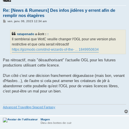
Re: [News & Rumeurs] Des infos jidères y errent afin de
remplir nos étagères
M
ven. janv. 06, 2023 12:34 am
e
s
s
ratapenado
a écrit :
↑
a
g
Il semblerai que WotC veuille changer l'OGL pour une version plus
e
restrictive et que cela serait rétroactif
https://gizmodo.com/dnd-wizards-of-the- ... 1849950634
Pas rétroactif, mais "désauthorisant" l'actuelle OGL pour les futures
productions utilisant cette licence.
D'un côté c'est une décision franchement dégueulasse (mais bon, venant
d'Hasbro...), de l'autre si cela peut amener les créateurs de jdr à
abandonner cette poubelle qu'est l'OGL pour de vraies licences libres,
c'est peut-être un mal pour un bien.
Advanced Travelling Spaced Fantasy
Mugen
Dieu des bottes de cuir