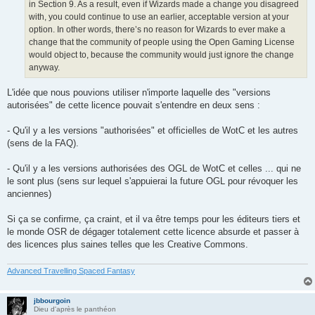
in Section 9. As a result, even if Wizards made a change you disagreed
with, you could continue to use an earlier, acceptable version at your
option. In other words, there’s no reason for Wizards to ever make a
change that the community of people using the Open Gaming License
would object to, because the community would just ignore the change
anyway.
L'idée que nous pouvions utiliser n'importe laquelle des "versions
autorisées" de cette licence pouvait s'entendre en deux sens :
- Qu'il y a les versions "authorisées" et officielles de WotC et les autres
(sens de la FAQ).
- Qu'il y a les versions authorisées des OGL de WotC et celles ... qui ne
le sont plus (sens sur lequel s'appuierai la future OGL pour révoquer les
anciennes)
Si ça se confirme, ça craint, et il va être temps pour les éditeurs tiers et
le monde OSR de dégager totalement cette licence absurde et passer à
des licences plus saines telles que les Creative Commons.
Advanced Travelling Spaced Fantasy
jbbourgoin
Dieu d'après le panthéon