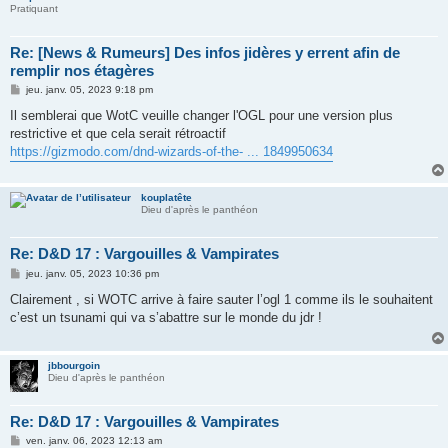
Pratiquant
Re: [News & Rumeurs] Des infos jidères y errent afin de
remplir nos étagères
M
jeu. janv. 05, 2023 9:18 pm
e
s
Il semblerai que WotC veuille changer l'OGL pour une version plus
s
restrictive et que cela serait rétroactif
a
g
https://gizmodo.com/dnd-wizards-of-the- ... 1849950634
e
kouplatête
Dieu d'après le panthéon
Re: D&D 17 : Vargouilles & Vampirates
M
jeu. janv. 05, 2023 10:36 pm
e
s
Clairement , si WOTC arrive à faire sauter l’ogl 1 comme ils le souhaitent
s
c’est un tsunami qui va s’abattre sur le monde du jdr !
a
g
e
jbbourgoin
Dieu d'après le panthéon
Re: D&D 17 : Vargouilles & Vampirates
M
ven. janv. 06, 2023 12:13 am