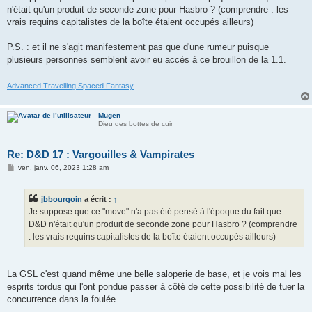
n'était qu'un produit de seconde zone pour Hasbro ? (comprendre : les
vrais requins capitalistes de la boîte étaient occupés ailleurs)
P.S. : et il ne s'agit manifestement pas que d'une rumeur puisque
plusieurs personnes semblent avoir eu accès à ce brouillon de la 1.1.
Advanced Travelling Spaced Fantasy
Mugen
Dieu des bottes de cuir
Re: D&D 17 : Vargouilles & Vampirates
M
ven. janv. 06, 2023 1:28 am
e
s
s
jbbourgoin
a écrit :
↑
a
g
Je suppose que ce "move" n'a pas été pensé à l'époque du fait que
e
D&D n'était qu'un produit de seconde zone pour Hasbro ? (comprendre
: les vrais requins capitalistes de la boîte étaient occupés ailleurs)
La GSL c'est quand même une belle saloperie de base, et je vois mal les
esprits tordus qui l'ont pondue passer à côté de cette possibilité de tuer la
concurrence dans la foulée.