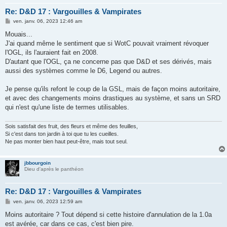
Re: D&D 17 : Vargouilles & Vampirates
M
ven. janv. 06, 2023 12:46 am
e
s
Mouais...
s
J'ai quand même le sentiment que si WotC pouvait vraiment révoquer
a
g
l'OGL, ils l'auraient fait en 2008.
e
D'autant que l'OGL, ça ne concerne pas que D&D et ses dérivés, mais
aussi des systèmes comme le D6, Legend ou autres.
Je pense qu'ils refont le coup de la GSL, mais de façon moins autoritaire,
et avec des changements moins drastiques au système, et sans un SRD
qui n'est qu'une liste de termes utilisables.
Sois satisfait des fruit, des fleurs et même des feuilles,
Si c'est dans ton jardin à toi que tu les cueilles.
Ne pas monter bien haut peut-être, mais tout seul.
jbbourgoin
Dieu d'après le panthéon
Re: D&D 17 : Vargouilles & Vampirates
M
ven. janv. 06, 2023 12:59 am
e
s
Moins autoritaire ? Tout dépend si cette histoire d'annulation de la 1.0a
s
est avérée, car dans ce cas, c'est bien pire.
a