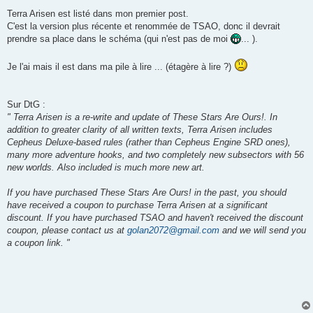
Terra Arisen est listé dans mon premier post.
C'est la version plus récente et renommée de TSAO, donc il devrait
prendre sa place dans le schéma (qui n'est pas de moi
... ).
Je l'ai mais il est dans ma pile à lire ... (étagère à lire ?)
Sur DtG :
" Terra Arisen is a re-write and update of These Stars Are Ours!. In
addition to greater clarity of all written texts, Terra Arisen includes
Cepheus Deluxe-based rules (rather than Cepheus Engine SRD ones),
many more adventure hooks, and two completely new subsectors with 56
new worlds. Also included is much more new art.
If you have purchased These Stars Are Ours! in the past, you should
have received a coupon to purchase Terra Arisen at a significant
discount. If you have purchased TSAO and haven't received the discount
coupon, please contact us at
golan2072@gmail.com
and we will send you
a coupon link. "