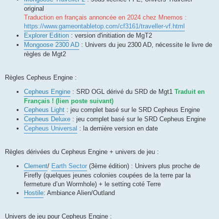
original
Traduction en français annoncée en 2024 chez Mnemos :
https://www.gameontabletop.com/cf3161/traveller-vf.html
Explorer Edition
: version d'initiation de MgT2
Mongoose 2300 AD
: Univers du jeu 2300 AD, nécessite le livre de
règles de Mgt2
Règles Cepheus Engine :
Cepheus Engine
: SRD OGL dérivé du SRD de Mgt1
Traduit en
Français ! (lien poste suivant)
Cepheus Light
: jeu complet basé sur le SRD Cepheus Engine
Cepheus Deluxe
: jeu complet basé sur le SRD Cepheus Engine
Cepheus Universal
: la dernière version en date
Règles dérivées du Cepheus Engine + univers de jeu :
Clement
/
Earth Sector
(3ème édition) : Univers plus proche de
Firefly (quelques jeunes colonies coupées de la terre par la
fermeture d’un Wormhole) + le setting coté Terre
Hostile
: Ambiance Alien/Outland
Univers de jeu pour Cepheus Engine :