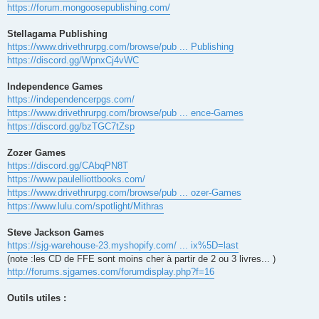
https://forum.mongoosepublishing.com/
Stellagama Publishing
https://www.drivethrurpg.com/browse/pub ... Publishing
https://discord.gg/WpnxCj4vWC
Independence Games
https://independencerpgs.com/
https://www.drivethrurpg.com/browse/pub ... ence-Games
https://discord.gg/bzTGC7tZsp
Zozer Games
https://discord.gg/CAbqPN8T
https://www.paulelliottbooks.com/
https://www.drivethrurpg.com/browse/pub ... ozer-Games
https://www.lulu.com/spotlight/Mithras
Steve Jackson Games
https://sjg-warehouse-23.myshopify.com/ ... ix%5D=last
(note :les CD de FFE sont moins cher à partir de 2 ou 3 livres... )
http://forums.sjgames.com/forumdisplay.php?f=16
Outils utiles :