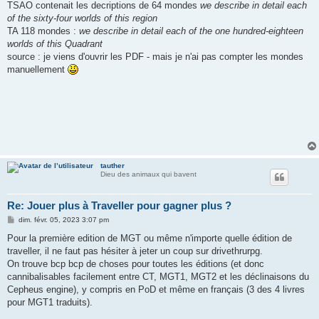
TSAO contenait les decriptions de 64 mondes
we describe in detail each
of the sixty-four worlds of this region
TA 118 mondes :
we describe in detail each of the one hundred-eighteen
worlds of this Quadrant
source : je viens d'ouvrir les PDF - mais je n'ai pas compter les mondes
manuellement
tauther
Dieu des animaux qui bavent
Re: Jouer plus à Traveller pour gagner plus ?
M
dim. févr. 05, 2023 3:07 pm
e
s
Pour la première edition de MGT ou même n'importe quelle édition de
s
traveller, il ne faut pas hésiter à jeter un coup sur drivethrurpg.
a
g
On trouve bcp bcp de choses pour toutes les éditions (et donc
e
cannibalisables facilement entre CT, MGT1, MGT2 et les déclinaisons du
Cepheus engine), y compris en PoD et même en français (3 des 4 livres
pour MGT1 traduits).