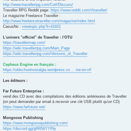
http://www.travellerrpg.com/CotI/Discuss/
Traveller RPG Reddit page:
https://www.reddit.com/r/traveller/
Le magazine Freelance Traveller :
http://www.freelancetraveller.com/magazine/index.html
CasusNo :
viewtopic.php?t=41601
L'univers "officiel" de Traveller : l'OTU
https://travellermap.com/
https://wiki.travellerrpg.com/Main_Page
https://wiki.travellerrpg.com/Versions_of_Traveller
Cepheus Engine en français :
https://oldschoolnostalgia.wordpress.co ... ine-en-vf/
Les éditeurs :
Far Future Enterprise :
vend des CD avec des compilations des éditions antérieures de Traveller
(on peut demander par email à recevoir une clé USB plutôt qu'un CD)
https://www.farfuture.net/
Mongoose Publishing
https://www.mongoosepublishing.com/
https://discord.gg/gRR56YYfNy