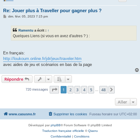
Re: Jouer plus à Traveller pour gagner plus ?
M
dim. févr. 05, 2023 7:15 pm
e
s
s
Ramentu
a écrit :
↑
a
g
Quelques Liens (si vous en avez d'autres ? ) :
e
En français:
http://loukoum.online.fr/jdr/jeux/traveler.htm
avec aides de jeu et scénarios en bas de la page
Répondre
Page
1
sur
48
1
2
3
4
5
48
Suivant
720 messages
…
Aller
www.casusno.fr
Supprimer les cookies
Fuseau horaire sur
UTC+02:00
Développé par
phpBB
® Forum Software © phpBB Limited
Traduction française officielle
©
Qiaeru
Confidentialité
|
Conditions