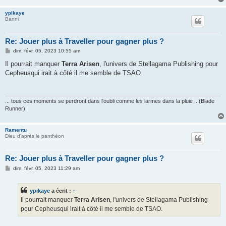
ypikaye
Banni
Re: Jouer plus à Traveller pour gagner plus ?
M
dim. févr. 05, 2023 10:55 am
e
s
Il pourrait manquer
Terra Arisen
, l'univers de Stellagama Publishing pour
s
Cepheusqui irait à côté il me semble de TSAO.
a
g
e
... tous ces moments se perdront dans l'oubli comme les larmes dans la pluie ...(Blade
Runner)
Ramentu
Dieu d'après le panthéon
Re: Jouer plus à Traveller pour gagner plus ?
M
dim. févr. 05, 2023 11:29 am
e
s
s
ypikaye
a écrit :
↑
a
g
Il pourrait manquer
Terra Arisen
, l'univers de Stellagama Publishing
e
pour Cepheusqui irait à côté il me semble de TSAO.