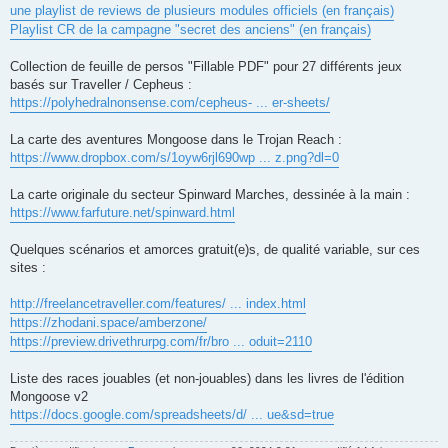
une playlist de reviews de plusieurs modules officiels (en français)
Playlist CR de la campagne "secret des anciens" (en français)
Collection de feuille de persos "Fillable PDF" pour 27 différents jeux
basés sur Traveller / Cepheus :
https://polyhedralnonsense.com/cepheus- ... er-sheets/
La carte des aventures Mongoose dans le Trojan Reach :
https://www.dropbox.com/s/1oyw6rjl690wp ... z.png?dl=0
La carte originale du secteur Spinward Marches, dessinée à la main :
https://www.farfuture.net/spinward.html
Quelques scénarios et amorces gratuit(e)s, de qualité variable, sur ces
sites :
http://freelancetraveller.com/features/ ... index.html
https://zhodani.space/amberzone/
https://preview.drivethrurpg.com/fr/bro ... oduit=2110
Liste des races jouables (et non-jouables) dans les livres de l'édition
Mongoose v2
https://docs.google.com/spreadsheets/d/ ... ue&sd=true