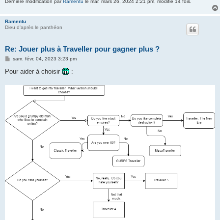
Dernière modification par
Ramentu
le mar. mars 26, 2024 2:21 pm, modifié 14 fois.
Ramentu
Dieu d'après le panthéon
Re: Jouer plus à Traveller pour gagner plus ?
M
sam. févr. 04, 2023 3:23 pm
e
s
Pour aider à choisir
:
s
a
g
e