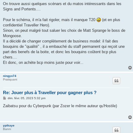
On trouve aussi quelques scénars et du matos intéressants dans les
Signs and Portents....
Pour le schéma, il m'a fait rigoler, mais il manque T20
(et en plus
confidentiel Traveller Hero).
Sinon, on peut malgré tout saluer les choix de Matt Sprange le boss de
Mongoose.
Il a décidé de changer complètement de business model: il fait des
bouquins de "qualité" , il a embauché du staff permanent qui reçoit une
part des benefs de la boite, et donc les bouquins coûtent bcp plus
chers....
Et donc, on achète bcp moins juste pour voir...
ningyo74
Pratiquant
Re: Jouer plus à Traveller pour gagner plus ?
M
dim. févr. 05, 2023 5:32 pm
e
s
Zaibatsu pour du Cyberpunk (par Zozer le même auteur qu'Hostile)
s
a
g
e
ypikaye
Banni