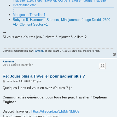
Traveller D20; Hero Traveller; Gurps Traveller; Gurps Traveller
Interstellar War
;
Mongoose Traveller 1
Babylon 5; Hammer’s Slamers; Mindjammer; Judge Dredd; 2300
AD; Clement Sector v1
---
Si vous avez d'autres jeux/univers à rajouter à la liste ?
Dernière modification par
Ramentu
le jeu. mars 07, 2024 8:19 am, modifié 5 fois.
Ramentu
Dieu d'après le panthéon
Re: Jouer plus à Traveller pour gagner plus ?
M
sam. févr. 04, 2023 3:20 pm
e
s
Quelques Liens (si vous en avez d'autres ? ) :
s
a
g
Communautés générique, pour tous les jeux Traveller / Cepheus
e
Engine :
Discord Traveller :
https://discord.gg/EbtMyNM98s
The Citizens of the Imperium forums: