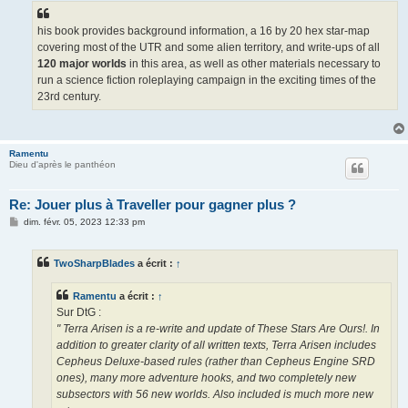
his book provides background information, a 16 by 20 hex star-map
covering most of the UTR and some alien territory, and write-ups of all
120 major worlds
in this area, as well as other materials necessary to
run a science fiction roleplaying campaign in the exciting times of the
23rd century.
Ramentu
Dieu d'après le panthéon
Re: Jouer plus à Traveller pour gagner plus ?
M
dim. févr. 05, 2023 12:33 pm
e
s
s
TwoSharpBlades
a écrit :
↑
a
g
e
Ramentu
a écrit :
↑
Sur DtG :
" Terra Arisen is a re-write and update of These Stars Are Ours!. In
addition to greater clarity of all written texts, Terra Arisen includes
Cepheus Deluxe-based rules (rather than Cepheus Engine SRD
ones), many more adventure hooks, and two completely new
subsectors with 56 new worlds. Also included is much more new