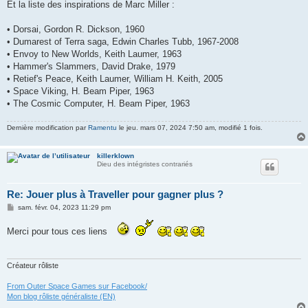
Et la liste des inspirations de Marc Miller :
• Dorsai, Gordon R. Dickson, 1960
• Dumarest of Terra saga, Edwin Charles Tubb, 1967-2008
• Envoy to New Worlds, Keith Laumer, 1963
• Hammer's Slammers, David Drake, 1979
• Retief's Peace, Keith Laumer, William H. Keith, 2005
• Space Viking, H. Beam Piper, 1963
• The Cosmic Computer, H. Beam Piper, 1963
Dernière modification par
Ramentu
le jeu. mars 07, 2024 7:50 am, modifié 1 fois.
killerklown
Dieu des intégristes contrariés
Re: Jouer plus à Traveller pour gagner plus ?
M
sam. févr. 04, 2023 11:29 pm
e
s
Merci pour tous ces liens
s
a
g
e
Créateur rôliste
From Outer Space Games sur Facebook/
Mon blog rôliste généraliste (EN)