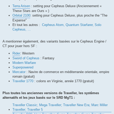
Terra Arisen
: setting pour Cepheus Deluxe (Anciennement «
These Stars are Ours » )
Orbital 2100
: setting pour Cepheus Deluxe, plus proche the "The
Expanse"
Et tout les autres :
Cepheus Atom, Quantum Starfarer, Solo
Cepheus, …
A mentionner également, des variants basées sur le Cepheus Engine /
CT pour jouer hors SF :
Rider
: Western
Sword of Cepheus
: Fantasy
Modern Warfare
Superpowered
Mercator
: Navire de commerce en méditerranée orientale, empire
romain (gratuit)
Traveller 1770
: colons en Virginie, année 1770 (gratuit)
Plus toutes les anciennes versions de Traveller, les systèmes
alternatifs et les jeux basés sur le SRD MgT1 :
Traveller Classic; Mega Traveller; Traveller New Era; Marc Miller
Traveller; Traveller 5