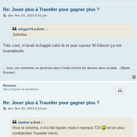
Re: Jouer plus à Traveller pour gagner plus ?
M
dim. févr. 05, 2023 5:41 pm
e
s
s
ningyo74
a écrit :
↑
a
g
Zaibatsu
e
Très cool, m'avait échappé celui là et puis saveur W.Gibson ça me
tourneboule.
... tous ces moments se perdront dans l'oubli comme les larmes dans la pluie ...(Blade
Runner)
Ramentu
Dieu d'après le panthéon
Re: Jouer plus à Traveller pour gagner plus ?
M
dim. févr. 05, 2023 6:23 pm
e
s
s
tauther
a écrit :
↑
a
g
Pour le schéma, il m'a fait rigoler, mais il manque T20
(et en plus
e
confidentiel Traveller Hero).