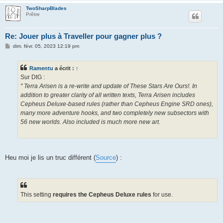
TwoSharpBlades
Prêtre
Re: Jouer plus à Traveller pour gagner plus ?
M
dim. févr. 05, 2023 12:19 pm
e
s
s
Ramentu
a écrit :
↑
a
g
Sur DtG :
e
" Terra Arisen is a re-write and update of These Stars Are Ours!. In
addition to greater clarity of all written texts, Terra Arisen includes
Cepheus Deluxe-based rules (rather than Cepheus Engine SRD ones),
many more adventure hooks, and two completely new subsectors with
56 new worlds. Also included is much more new art.
Heu moi je lis un truc différent (
Source
) :
This setting
requires the Cepheus Deluxe rules
for use.