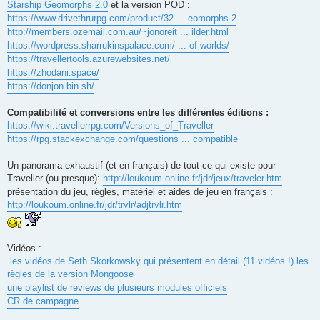
Starship Geomorphs 2.0
et la version POD :
https://www.drivethrurpg.com/product/32 ... eomorphs-2
http://members.ozemail.com.au/~jonoreit ... ilder.html
https://wordpress.sharrukinspalace.com/ ... of-worlds/
https://travellertools.azurewebsites.net/
https://zhodani.space/
https://donjon.bin.sh/
Compatibilité et conversions entre les différentes éditions :
https://wiki.travellerrpg.com/Versions_of_Traveller
https://rpg.stackexchange.com/questions ... compatible
Un panorama exhaustif (et en français) de tout ce qui existe pour
Traveller (ou presque):
http://loukoum.online.fr/jdr/jeux/traveler.htm
présentation du jeu, règles, matériel et aides de jeu en français :
http://loukoum.online.fr/jdr/trvlr/adjtrvlr.htm
Vidéos :
les vidéos de Seth Skorkowsky qui présentent en détail (11 vidéos !) les
règles de la version Mongoose
une playlist de reviews de plusieurs modules officiels
CR de campagne