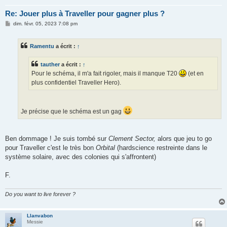
Re: Jouer plus à Traveller pour gagner plus ?
M
dim. févr. 05, 2023 7:08 pm
e
s
s
Ramentu
a écrit :
↑
a
g
e
tauther
a écrit :
↑
Pour le schéma, il m'a fait rigoler, mais il manque T20
(et en
plus confidentiel Traveller Hero).
Je précise que le schéma est un gag
Ben dommage ! Je suis tombé sur
Clement Sector,
alors que jeu to go
pour Traveller c'est le très bon
Orbital
(hardscience restreinte dans le
système solaire, avec des colonies qui s'affrontent)
F.
Do you want to live forever ?
Llanvabon
Messie