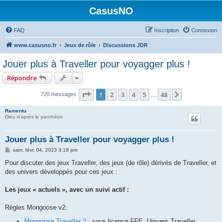
CasusNO
FAQ
Inscription
Connexion
www.casusno.fr
Jeux de rôle
Discussions JDR
Jouer plus à Traveller pour voyagger plus !
Répondre
Page
1
sur
48
1
2
3
4
5
48
Suivant
720 messages
…
Ramentu
Dieu d'après le panthéon
Jouer plus à Traveller pour voyagger plus !
M
sam. févr. 04, 2023 3:18 pm
e
s
Pour discuter des jeux Traveller, des jeux (de rôle) dérivés de Traveller, et
s
des univers développés pour ces jeux :
a
g
e
Les jeux « actuels », avec un suivi actif :
Règles Mongoose v2:
Mongoose Traveller 2
: sous licence FFE, Univers Traveller