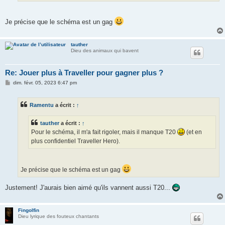
Je précise que le schéma est un gag
tauther
Dieu des animaux qui bavent
Re: Jouer plus à Traveller pour gagner plus ?
M
dim. févr. 05, 2023 6:47 pm
e
s
s
Ramentu
a écrit :
↑
a
g
e
tauther
a écrit :
↑
Pour le schéma, il m'a fait rigoler, mais il manque T20
(et en
plus confidentiel Traveller Hero).
Je précise que le schéma est un gag
Justement! J'aurais bien aimé qu'ils vannent aussi T20...
Fingolfin
Dieu lyrique des fouteux chantants