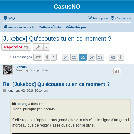
CasusNO
FAQ
Inscription
Connexion
www.casusno.fr
Culture rôliste
Médiathèque
[Jukebox] Qu'écoutes tu en ce moment ?
Répondre
Page
56
sur
63
1
54
55
56
57
58
63
Précédent
Suiv
944 messages
…
…
Blondin
Dieu d'après le panthéon
Re: [Jukebox] Qu'écoutes tu en ce moment ?
M
lun. mars 02, 2026 10:14 am
e
s
s
cdang
a écrit :
↑
a
g
Tiens, puisque j'en parlais.
e
Cette reprise n'apporte pas grand chose, mais c'est le signe d'un grand
morceau que de rester classe quelque soit le style...