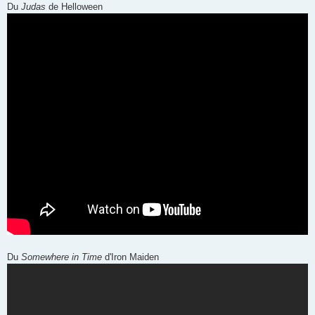
e
Du
Judas
de Helloween
Du
Somewhere in Time
d'Iron Maiden