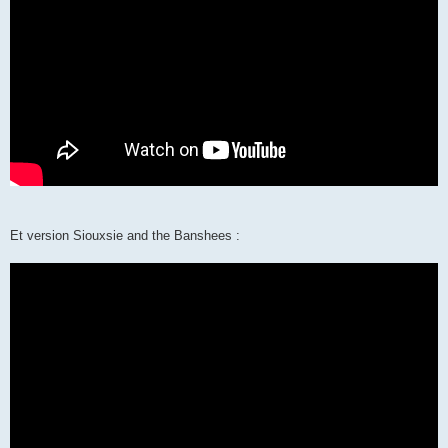
Et version Siouxsie and the Banshees :