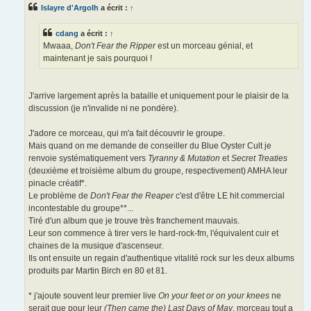
s
Islayre d'Argolh
a écrit :
↑
a
g
e
cdang
a écrit :
↑
Mwaaa,
Don't Fear the Ripper
est un morceau génial, et
maintenant je sais pourquoi !
J'arrive largement après la bataille et uniquement pour le plaisir de la
discussion (je n'invalide ni ne pondère).
J'adore ce morceau, qui m'a fait découvrir le groupe.
Mais quand on me demande de conseiller du Blue Oyster Cult je
renvoie systématiquement vers
Tyranny & Mutation
et
Secret Treaties
(deuxième et troisième album du groupe, respectivement) AMHA leur
pinacle créatif*.
Le problème de
Don't Fear the Reaper
c'est d'être LE hit commercial
incontestable du groupe**...
Tiré d'un album que je trouve très franchement mauvais.
Leur son commence à tirer vers le hard-rock-fm, l'équivalent cuir et
chaines de la musique d'ascenseur.
Ils ont ensuite un regain d'authentique vitalité rock sur les deux albums
produits par Martin Birch en 80 et 81.
* j'ajoute souvent leur premier live
On your feet or on your knees
ne
serait que pour leur
(Then came the) Last Days of May
, morceau tout a