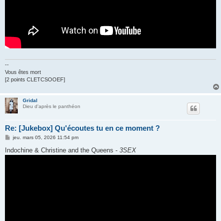
--
Vous êtes mort
[2 points CLETCSOOEF]
Gridal
Dieu d'après le panthéon
Re: [Jukebox] Qu'écoutes tu en ce moment ?
M
jeu. mars 05, 2026 11:54 pm
e
s
Indochine & Christine and the Queens -
3SEX
s
a
g
e