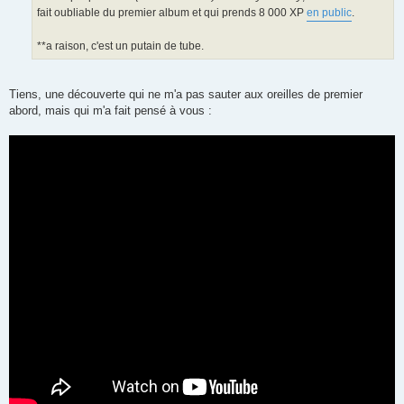
fait oubliable du premier album et qui prends 8 000 XP
en public
.
**a raison, c'est un putain de tube.
Tiens, une découverte qui ne m'a pas sauter aux oreilles de premier
abord, mais qui m'a fait pensé à vous :