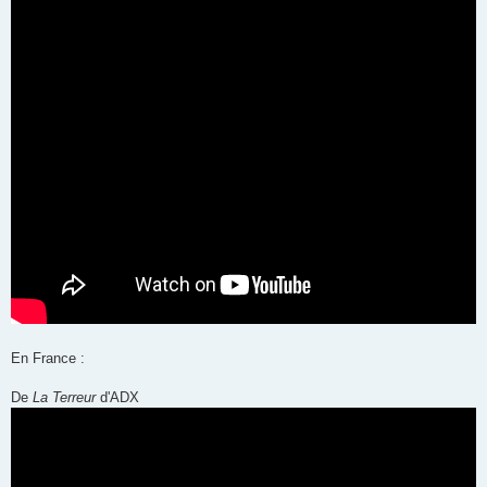
En France :
De
La Terreur
d'ADX