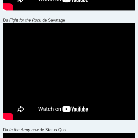
Du
Fight for the Rock
de Savatage
Du
In the Army now
de Status Quo