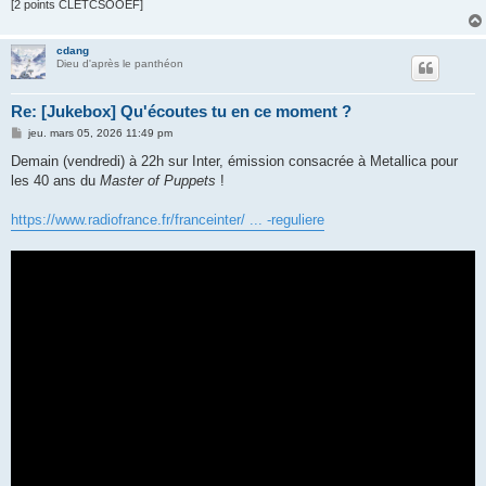
[2 points CLETCSOOEF]
cdang
Dieu d'après le panthéon
Re: [Jukebox] Qu'écoutes tu en ce moment ?
M
jeu. mars 05, 2026 11:49 pm
e
s
Demain (vendredi) à 22h sur Inter, émission consacrée à Metallica pour
s
les 40 ans du
Master of Puppets
!
a
g
e
https://www.radiofrance.fr/franceinter/ ... -reguliere