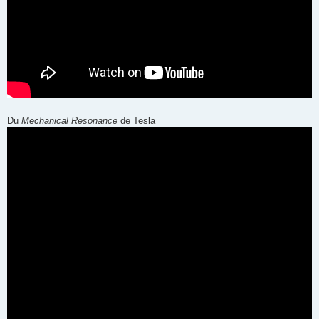
Du
Mechanical Resonance
de Tesla