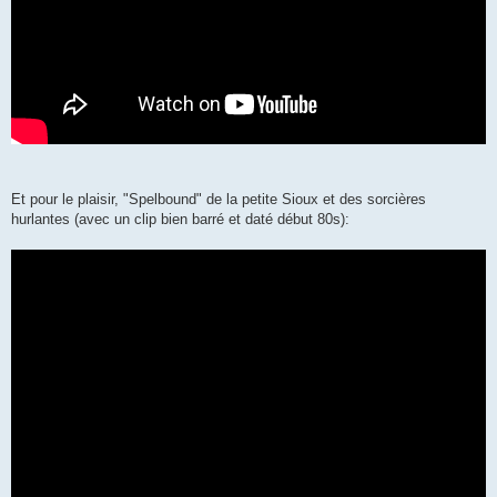
Et pour le plaisir, "Spelbound" de la petite Sioux et des sorcières
hurlantes (avec un clip bien barré et daté début 80s):