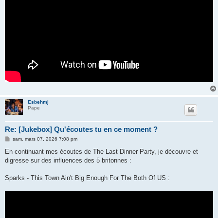
Esbehmj
Pape
Re: [Jukebox] Qu'écoutes tu en ce moment ?
M
sam. mars 07, 2026 7:08 pm
e
s
En continuant mes écoutes de The Last Dinner Party, je découvre et
s
digresse sur des influences des 5 britonnes :
a
g
e
Sparks - This Town Ain't Big Enough For The Both Of US :