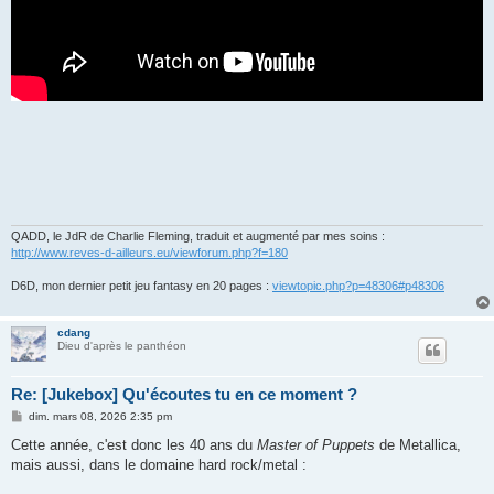
QADD, le JdR de Charlie Fleming, traduit et augmenté par mes soins :
http://www.reves-d-ailleurs.eu/viewforum.php?f=180
D6D, mon dernier petit jeu fantasy en 20 pages :
viewtopic.php?p=48306#p48306
cdang
Dieu d'après le panthéon
Re: [Jukebox] Qu'écoutes tu en ce moment ?
M
dim. mars 08, 2026 2:35 pm
e
s
Cette année, c'est donc les 40 ans du
Master of Puppets
de Metallica,
s
mais aussi, dans le domaine hard rock/metal :
a
g