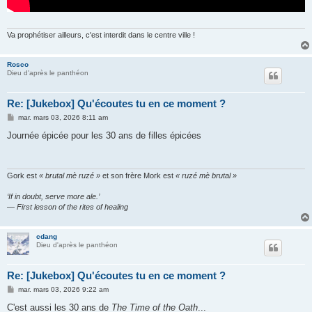
Va prophétiser ailleurs, c'est interdit dans le centre ville !
Rosco
Dieu d'après le panthéon
Re: [Jukebox] Qu'écoutes tu en ce moment ?
M
mar. mars 03, 2026 8:11 am
e
s
Journée épicée pour les 30 ans de filles épicées
s
a
g
e
Gork est
« brutal mè ruzé »
et son frère Mork est
« ruzé mè brutal »
‘If in doubt, serve more ale.’
— First lesson of the rites of healing
cdang
Dieu d'après le panthéon
Re: [Jukebox] Qu'écoutes tu en ce moment ?
M
mar. mars 03, 2026 9:22 am
e
s
C'est aussi les 30 ans de
The Time of the Oath
...