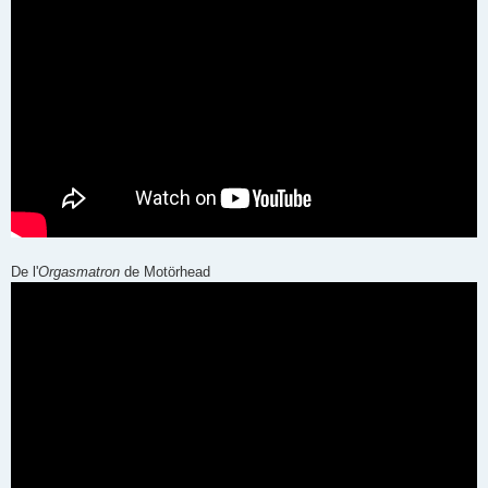
De l'
Orgasmatron
de Motörhead