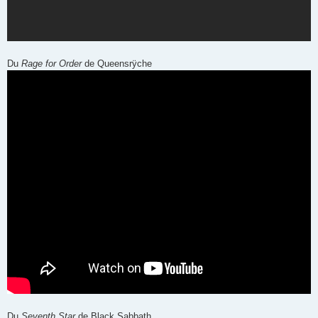
Du
Rage for Order
de Queensrÿche
Du
Seventh Star
de Black Sabbath