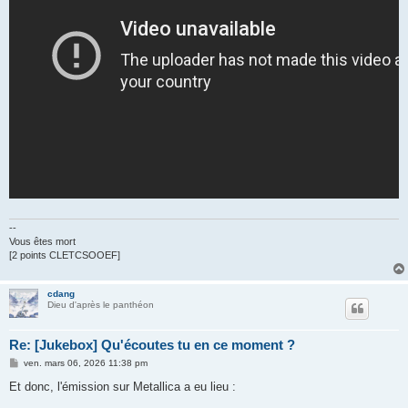
--
Vous êtes mort
[2 points CLETCSOOEF]
cdang
Dieu d'après le panthéon
Re: [Jukebox] Qu'écoutes tu en ce moment ?
M
ven. mars 06, 2026 11:38 pm
e
s
Et donc, l'émission sur Metallica a eu lieu :
s
a