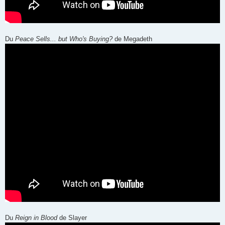
Du
Peace Sells... but Who's Buying?
de Megadeth
Du
Reign in Blood
de Slayer