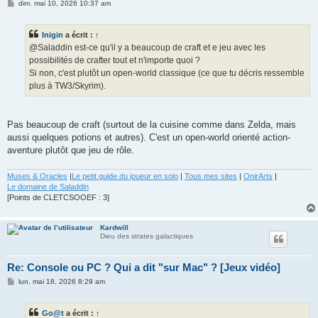
M
dim. mai 10, 2026 10:37 am
e
s
s
Inigin
a écrit :
↑
a
g
@Saladdin est-ce qu'il y a beaucoup de craft et e jeu avec les
e
possibilités de crafter tout et n'importe quoi ?
Si non, c'est plutôt un open-world classique (ce que tu décris ressemble
plus à TW3/Skyrim).
Pas beaucoup de craft (surtout de la cuisine comme dans Zelda, mais
aussi quelques potions et autres). C'est un open-world orienté action-
aventure plutôt que jeu de rôle.
Muses & Oracles
|
Le petit guide du joueur en solo
|
Tous mes sites
|
OnirArts
|
Le domaine de Saladdin
[Points de CLETCSOOEF : 3]
Kardwill
Dieu des strates galactiques
Re: Console ou PC ? Qui a dit "sur Mac" ? [Jeux vidéo]
M
lun. mai 18, 2026 8:29 am
e
s
s
Go@t
a écrit :
↑
a