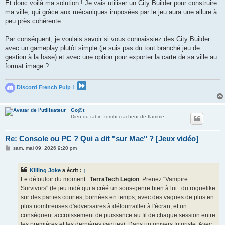
Et donc voilà ma solution ! Je vais utiliser un City Builder pour construire
ma ville, qui grâce aux mécaniques imposées par le jeu aura une allure à
peu près cohérente.
Par conséquent, je voulais savoir si vous connaissiez des City Builder
avec un gameplay plutôt simple (je suis pas du tout branché jeu de
gestion à la base) et avec une option pour exporter la carte de sa ville au
format image ?
Discord French Pulp !
Go@t
Dieu du rabin zombi cracheur de flamme
Re: Console ou PC ? Qui a dit "sur Mac" ? [Jeux vidéo]
M
sam. mai 09, 2026 9:20 pm
e
s
s
Killing Joke
a écrit :
↑
a
g
Le défouloir du moment :
TerraTech Legion
. Prenez "Vampire
e
Survivors" (le jeu indé qui a créé un sous-genre bien à lui : du roguelike
sur des parties courtes, bornées en temps, avec des vagues de plus en
plus nombreuses d'adversaires à défourrailler à l'écran, et un
conséquent accroissement de puissance au fil de chaque session entre
les premières et les dernières vagues). Dans un univers futuriste. Avec