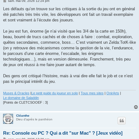
M
sam. mai 09, 2026 12:24 pm
e
s
Les défauts qu’on trouve sur les critiques à la sortie du jeu ont en général
s
été patchés très très vite, les développeurs ont fait un travail exemplaire
a
g
et sont vraiment à l’écoute des joueurs.
e
Le jeu est fun, énorme (je n’ai visité que les 3/4 de la carte en 150h),
beau, bourré de trucs cachés et de choses à faire : combat, exploration,
quêtes secondaires, commerce, boss… C’est vraiment un Zelda:TotK-like
(on y retrouve des mécanismes comme la gestion de la vie, l’endurance,
le parcours d’une carte énorme, l’escalade, les énigmes
technologiques…), mais en version démesurée. Franchement, très peu
de jeux ont réussi à me faire jouer autant de temps.
Des gens ont critiqué l’histoire, mais à vrai dire elle fait le job et ce n’est
pas le principal intérêt du jeu.
Muses & Oracles
|
Le petit guide du joueur en solo
|
Tous mes sites
|
OnirArts
|
Le domaine de Saladdin
[Points de CLETCSOOEF : 3]
Cléanthe
Dieu d'après le panthéon
Re: Console ou PC ? Qui a dit "sur Mac" ? [Jeux vidéo]
M