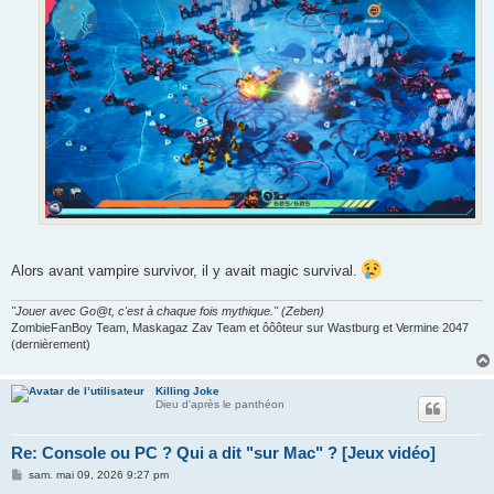
Alors avant vampire survivor, il y avait magic survival.
"Jouer avec Go@t, c'est à chaque fois mythique." (Zeben)
ZombieFanBoy Team, Maskagaz Zav Team et ôôôteur sur Wastburg et Vermine 2047
(dernièrement)
Killing Joke
Dieu d'après le panthéon
Re: Console ou PC ? Qui a dit "sur Mac" ? [Jeux vidéo]
M
sam. mai 09, 2026 9:27 pm
e