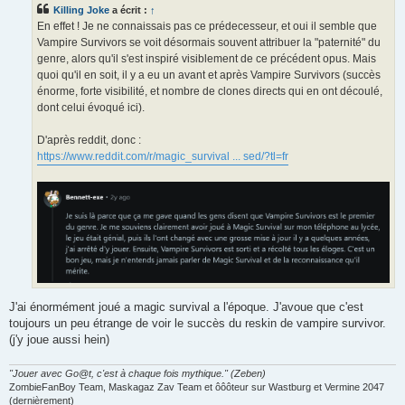
s
Killing Joke
a écrit :
↑
a
g
En effet ! Je ne connaissais pas ce prédecesseur, et oui il semble que
e
Vampire Survivors se voit désormais souvent attribuer la "paternité" du
genre, alors qu'il s'est inspiré visiblement de ce précédent opus. Mais
quoi qu'il en soit, il y a eu un avant et après Vampire Survivors (succès
énorme, forte visibilité, et nombre de clones directs qui en ont découlé,
dont celui évoqué ici).
D'après reddit, donc :
https://www.reddit.com/r/magic_survival ... sed/?tl=fr
J'ai énormément joué a magic survival a l'époque. J'avoue que c'est
toujours un peu étrange de voir le succès du reskin de vampire survivor.
(j'y joue aussi hein)
"Jouer avec Go@t, c'est à chaque fois mythique." (Zeben)
ZombieFanBoy Team, Maskagaz Zav Team et ôôôteur sur Wastburg et Vermine 2047
(dernièrement)