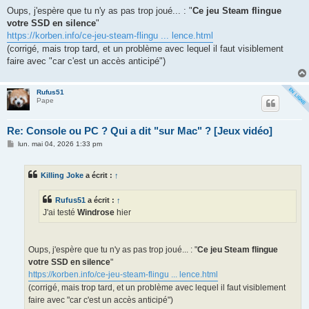
Oups, j'espère que tu n'y as pas trop joué... : "
Ce jeu Steam flingue
votre SSD en silence
"
https://korben.info/ce-jeu-steam-flingu ... lence.html
(corrigé, mais trop tard, et un problème avec lequel il faut visiblement
faire avec "car c'est un accès anticipé")
Rufus51
Pape
Re: Console ou PC ? Qui a dit "sur Mac" ? [Jeux vidéo]
M
lun. mai 04, 2026 1:33 pm
e
s
s
Killing Joke
a écrit :
↑
a
g
e
Rufus51
a écrit :
↑
J'ai testé
Windrose
hier
Oups, j'espère que tu n'y as pas trop joué... : "
Ce jeu Steam flingue
votre SSD en silence
"
https://korben.info/ce-jeu-steam-flingu ... lence.html
(corrigé, mais trop tard, et un problème avec lequel il faut visiblement
faire avec "car c'est un accès anticipé")