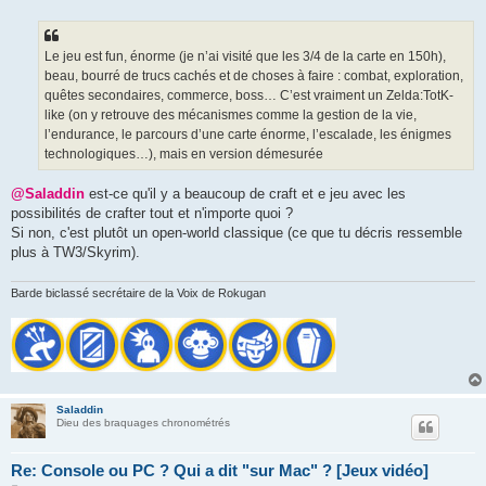
Le jeu est fun, énorme (je n’ai visité que les 3/4 de la carte en 150h),
beau, bourré de trucs cachés et de choses à faire : combat, exploration,
quêtes secondaires, commerce, boss… C’est vraiment un Zelda:TotK-
like (on y retrouve des mécanismes comme la gestion de la vie,
l’endurance, le parcours d’une carte énorme, l’escalade, les énigmes
technologiques…), mais en version démesurée
@Saladdin
est-ce qu'il y a beaucoup de craft et e jeu avec les
possibilités de crafter tout et n'importe quoi ?
Si non, c'est plutôt un open-world classique (ce que tu décris ressemble
plus à TW3/Skyrim).
Barde biclassé secrétaire de la Voix de Rokugan
Saladdin
Dieu des braquages chronométrés
Re: Console ou PC ? Qui a dit "sur Mac" ? [Jeux vidéo]