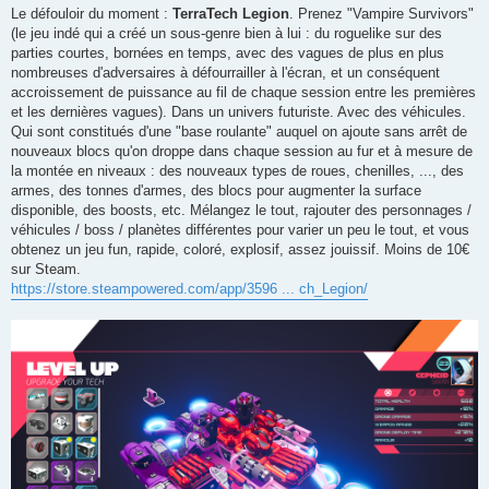
s
Le défouloir du moment :
TerraTech Legion
. Prenez "Vampire Survivors"
s
(le jeu indé qui a créé un sous-genre bien à lui : du roguelike sur des
a
g
parties courtes, bornées en temps, avec des vagues de plus en plus
e
nombreuses d'adversaires à défourrailler à l'écran, et un conséquent
accroissement de puissance au fil de chaque session entre les premières
et les dernières vagues). Dans un univers futuriste. Avec des véhicules.
Qui sont constitués d'une "base roulante" auquel on ajoute sans arrêt de
nouveaux blocs qu'on droppe dans chaque session au fur et à mesure de
la montée en niveaux : des nouveaux types de roues, chenilles, ..., des
armes, des tonnes d'armes, des blocs pour augmenter la surface
disponible, des boosts, etc. Mélangez le tout, rajouter des personnages /
véhicules / boss / planètes différentes pour varier un peu le tout, et vous
obtenez un jeu fun, rapide, coloré, explosif, assez jouissif. Moins de 10€
sur Steam.
https://store.steampowered.com/app/3596 ... ch_Legion/