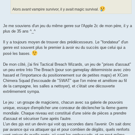
g
e
Alors avant vampire survivor, il y avait magic survival.
Je me souviens d'un jeu du même genre sur l'Apple 2c de mon père, il y a
plus de 35 ans ^_^
Il y a toujours moyen de trouver des prédécesseurs. Le "fondateur" d'un
genre est souvent plus le premier à avoir eu du succès que celui qui a
posé les bases.
De mon côté, j'ai fini Tactical Breach Wizards, un jeu de "prises d'assaut"
un peu entre Into The Breach (pour son gameplay déterministe avec zéro
hasard et l'importance du positionnement sur de petites maps) et XCom
Chimera Squad (l'escouade de "SWAT" que l'on mène et améliore au fil
de la campagne, les salles a nettoyer), et c'était une découverte
extrêmement sympa.
Le jeu : un groupe de magiciens, chacun avec sa galerie de pouvoirs
unique, essaye d'empêcher une consœur de déclencher la 4eme guerre
mondiale. Chaque niveau est constitué d'une série de pièces a prendre
d'assaut et sécuriser l'une après l'autre.
L'un des pjs est un devin qui voit qq secondes dans l'avenir. On sait donc
par avance qui va attaquer qui et pour combien de dégâts, quels renforts
vont arriver de quelle porte, où sont les embuscade, et on peut même