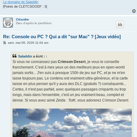
Le domaine de Saladdin
[Points de CLETCSOOEF : 3]
Cléanthe
Dieu d'après le panthéon
Re: Console ou PC ? Qui a dit "sur Mac" ? [Jeux vidéo]
M
sam. mai 09, 2026 11:04 am
e
s
s
Saladdin
a écrit :
↑
a
g
Si vous ne connaissez pas
Crimson Desert
, je vous le conseille
e
franchement. C'est à mes yeux un des meilleurs jeux en open-world
jamais sortis... J'en suis à presque 150h de jeu sur PC, et je ne m'en
lasse toujours pas. Le contenu est vraiment ultra-généreux, et la carte
laisse en plus penser qu'il y aura des DLC (gratuits ?) conséquents...
Certes, il n'est pas parfait, avec quelques passages crispants ou trop
longs, mais dans l'ensemble, c'est un jeu vraiment beau, complet et
dense. Si vous avez aimé
Zelda : TotK
, vous adorerez
Crimson Desert
.