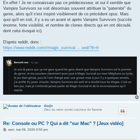
s
En effet ! Je ne connaissais pas ce prédecesseur, et oui il semble que
s
Vampire Survivors se voit désormais souvent attribuer la "paternité" du
a
g
genre, alors qu'il s'est inspiré visiblement de ce précédent opus. Mais
e
quoi qu'il en soit, il y a eu un avant et après Vampire Survivors (succès
énorme, forte visibilité, et nombre de clones directs qui en ont découlé,
dont celui évoqué ici).
D'après reddit, donc :
https://www.reddit.com/r/magic_survival ... sed/?tl=fr
Go@t
Dieu du rabin zombi cracheur de flamme
Re: Console ou PC ? Qui a dit "sur Mac" ? [Jeux vidéo]
M
sam. mai 09, 2026 9:50 pm
e
s