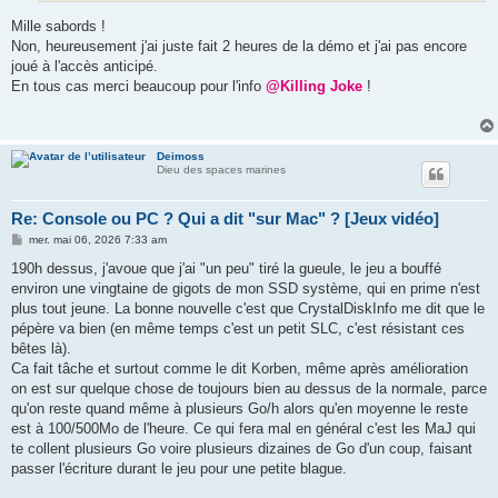
Mille sabords !
Non, heureusement j'ai juste fait 2 heures de la démo et j'ai pas encore
joué à l'accès anticipé.
En tous cas merci beaucoup pour l'info
@Killing Joke
!
Deimoss
Dieu des spaces marines
Re: Console ou PC ? Qui a dit "sur Mac" ? [Jeux vidéo]
M
mer. mai 06, 2026 7:33 am
e
s
190h dessus, j'avoue que j'ai "un peu" tiré la gueule, le jeu a bouffé
s
environ une vingtaine de gigots de mon SSD système, qui en prime n'est
a
g
plus tout jeune. La bonne nouvelle c'est que CrystalDiskInfo me dit que le
e
pépère va bien (en même temps c'est un petit SLC, c'est résistant ces
bêtes là).
Ca fait tâche et surtout comme le dit Korben, même après amélioration
on est sur quelque chose de toujours bien au dessus de la normale, parce
qu'on reste quand même à plusieurs Go/h alors qu'en moyenne le reste
est à 100/500Mo de l'heure. Ce qui fera mal en général c'est les MaJ qui
te collent plusieurs Go voire plusieurs dizaines de Go d'un coup, faisant
passer l'écriture durant le jeu pour une petite blague.