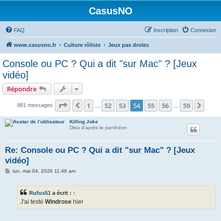
CasusNO
FAQ
Inscription
Connexion
www.casusno.fr
Culture rôliste
Jeux pas droles
Console ou PC ? Qui a dit "sur Mac" ? [Jeux
vidéo]
Répondre
Page
54
sur
59
1
52
53
54
55
56
59
Précédent
Suiv
881 messages
…
…
Killing Joke
Dieu d'après le panthéon
Re: Console ou PC ? Qui a dit "sur Mac" ? [Jeux
vidéo]
M
lun. mai 04, 2026 11:46 am
e
s
s
Rufus51
a écrit :
↑
a
g
J'ai testé
Windrose
hier
e