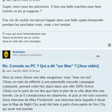
sam. mai 09, 2026 12:36 pm
e
s
Super, merci pour les précisions. Il faut une belle machine pour faire
s
tourner ce jeu je suppose ?
a
g
e
Pas sûr de vouloir me laisser happer dans une faille spatio-temporelle
pendant les prochains mois, mais c’est tentant.
Ô vous qui avez l'entendement sain
Voyez la doctrine qui se cache
Sous le voile des vers étranges.
Belphégor
Dieu d'après le panthéon
Re: Console ou PC ? Qui a dit "sur Mac" ? [Jeux vidéo]
M
sam. mai 09, 2026 12:53 pm
e
s
Alors je viens d'avoir une idée saugrenue, mais "hear me out".
s
J'étais en train de réfléchir à une potentielle nouvelle campagne
a
g
cyberpunk, prenant cette fois place dans une ville 100% fictive.
e
J'étais sur le point de me dire que faire le plan de la ville allait être une
tannée, car je 0 connaissance en urbanisme, et puis je me suis souvenu
d'une interview de Mike Pondsmith: une interview dans laquelle il disait
que la Map de Night City avait été faite à partir d'une partie de Sim City
qui avait mal tournée.