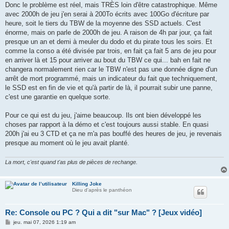
Donc le problème est réel, mais TRÈS loin d'être catastrophique. Même
avec 2000h de jeu j'en serai à 200To écrits avec 100Go d'écriture par
heure, soit le tiers du TBW de la moyenne des SSD actuels. C'est
énorme, mais on parle de 2000h de jeu. A raison de 4h par jour, ça fait
presque un an et demi à meuler du dodo et du pirate tous les soirs. Et
comme la conso a été divisée par trois, en fait ça fait 5 ans de jeu pour
en arriver là et 15 pour arriver au bout du TBW ce qui... bah en fait ne
changera normalement rien car le TBW n'est pas une donnée digne d'un
arrêt de mort programmé, mais un indicateur du fait que techniquement,
le SSD est en fin de vie et qu'à partir de là, il pourrait subir une panne,
c'est une garantie en quelque sorte.
Pour ce qui est du jeu, j'aime beaucoup. Ils ont bien développé les
choses par rapport à la démo et c'est toujours aussi stable. En quasi
200h j'ai eu 3 CTD et ça ne m'a pas bouffé des heures de jeu, je revenais
presque au moment où le jeu avait planté.
La mort, c'est quand t'as plus de pièces de rechange.
Killing Joke
Dieu d'après le panthéon
Re: Console ou PC ? Qui a dit "sur Mac" ? [Jeux vidéo]
M
jeu. mai 07, 2026 1:19 am
e