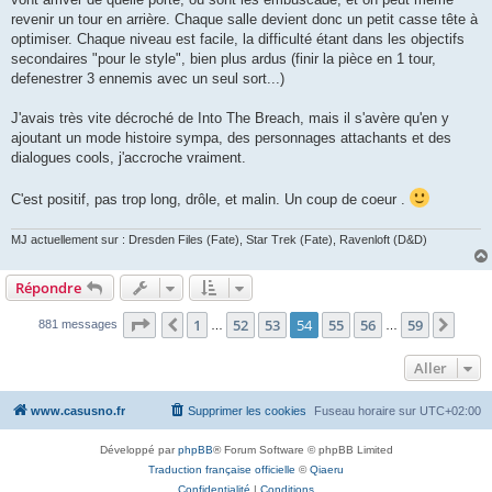
revenir un tour en arrière. Chaque salle devient donc un petit casse tête à
optimiser. Chaque niveau est facile, la difficulté étant dans les objectifs
secondaires "pour le style", bien plus ardus (finir la pièce en 1 tour,
defenestrer 3 ennemis avec un seul sort...)
J'avais très vite décroché de Into The Breach, mais il s'avère qu'en y
ajoutant un mode histoire sympa, des personnages attachants et des
dialogues cools, j'accroche vraiment.
C'est positif, pas trop long, drôle, et malin. Un coup de coeur .
MJ actuellement sur : Dresden Files (Fate), Star Trek (Fate), Ravenloft (D&D)
Répondre
Page
54
sur
59
1
52
53
54
55
56
59
Précédent
Suiv
881 messages
…
…
Aller
www.casusno.fr
Supprimer les cookies
Fuseau horaire sur
UTC+02:00
Développé par
phpBB
® Forum Software © phpBB Limited
Traduction française officielle
©
Qiaeru
Confidentialité
|
Conditions