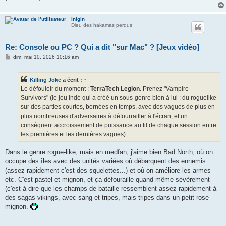
Inigin
Dieu des hakamas perdus
Re: Console ou PC ? Qui a dit "sur Mac" ? [Jeux vidéo]
M
dim. mai 10, 2026 10:16 am
e
s
s
Killing Joke
a écrit :
↑
a
g
Le défouloir du moment :
TerraTech Legion
. Prenez "Vampire
e
Survivors" (le jeu indé qui a créé un sous-genre bien à lui : du roguelike
sur des parties courtes, bornées en temps, avec des vagues de plus en
plus nombreuses d'adversaires à défourrailler à l'écran, et un
conséquent accroissement de puissance au fil de chaque session entre
les premières et les dernières vagues).
Dans le genre rogue-like, mais en medfan, j'aime bien Bad North, où on
occupe des îles avec des unités variées où débarquent des ennemis
(assez rapidement c'est des squelettes...) et où on améliore les armes
etc. C'est pastel et mignon, et ça défouraille quand même sévèrement
(c'est à dire que les champs de bataille ressemblent assez rapidement à
des sagas vikings, avec sang et tripes, mais tripes dans un petit rose
mignon.