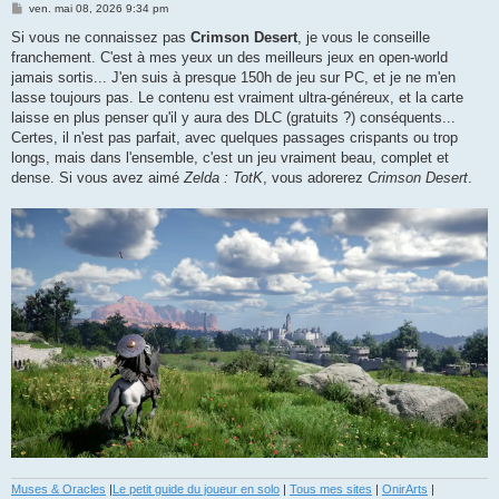
M
ven. mai 08, 2026 9:34 pm
e
s
Si vous ne connaissez pas
Crimson Desert
, je vous le conseille
s
franchement. C'est à mes yeux un des meilleurs jeux en open-world
a
g
jamais sortis... J'en suis à presque 150h de jeu sur PC, et je ne m'en
e
lasse toujours pas. Le contenu est vraiment ultra-généreux, et la carte
laisse en plus penser qu'il y aura des DLC (gratuits ?) conséquents...
Certes, il n'est pas parfait, avec quelques passages crispants ou trop
longs, mais dans l'ensemble, c'est un jeu vraiment beau, complet et
dense. Si vous avez aimé
Zelda : TotK
, vous adorerez
Crimson Desert
.
Muses & Oracles
|
Le petit guide du joueur en solo
|
Tous mes sites
|
OnirArts
|