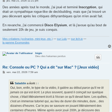
M
jeu. mai 21, 2026 11:21 pm
e
s
Des années après tout le monde, j'ai joué et terminé
Inscryption
, qui
s
était un sympathique rogue-like de deckbuilding, mais que j'ai trouvé un
a
g
peu décevant après les critiques dithyrambiques qu'on m'en avait fait.
e
En revanche, j'ai commencé
Disco Elysium
, et là j'avoue qu'au bout de
seulement 10h de jeu, je suis conquis.
Mes créations (scénarios, mini-jeux, etc.)
—
sur Lulu
—
sur itch.io
—
la gamme Exomondes
Inigin
Dieu des hakamas perdus
Re: Console ou PC ? Qui a dit "sur Mac" ? [Jeux vidéo]
M
ven. mai 22, 2026 7:59 am
e
s
s
Saladdin
a écrit :
↑
a
g
Oui, bon, enfin, le type de la vidéo, il galère au début
parce qu'il ne lit
e
jamais ce qui est écrit
. Le plus souvent, quand il coinçait sur quelque
chose, c'était littéralement écrit à l'écran ce qu'il devait faire. Les quêtes,
c'est un immense tutoriel qui, au lieu de durer dix minutes, dure... des
dizaines d'heures. Car le jeu se savoure en jouant littéralement des
centaines
d'heures. Même après avoir joué 200h, je découvre des