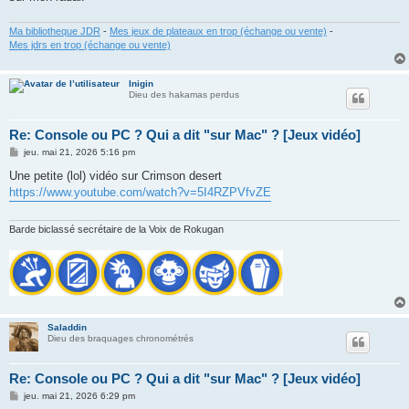
Ma bibliotheque JDR
-
Mes jeux de plateaux en trop (échange ou vente)
-
Mes jdrs en trop (échange ou vente)
Inigin
Dieu des hakamas perdus
Re: Console ou PC ? Qui a dit "sur Mac" ? [Jeux vidéo]
M
jeu. mai 21, 2026 5:16 pm
e
s
Une petite (lol) vidéo sur Crimson desert
s
https://www.youtube.com/watch?v=5I4RZPVfvZE
a
g
e
Barde biclassé secrétaire de la Voix de Rokugan
Saladdin
Dieu des braquages chronométrés
Re: Console ou PC ? Qui a dit "sur Mac" ? [Jeux vidéo]
M
jeu. mai 21, 2026 6:29 pm
e