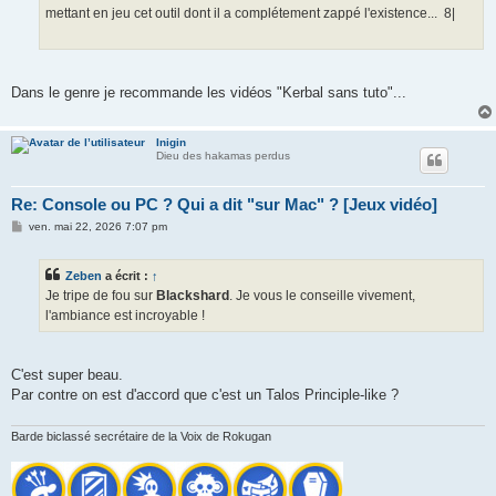
mettant en jeu cet outil dont il a complétement zappé l'existence... 8|
Dans le genre je recommande les vidéos "Kerbal sans tuto"...
Inigin
Dieu des hakamas perdus
Re: Console ou PC ? Qui a dit "sur Mac" ? [Jeux vidéo]
M
ven. mai 22, 2026 7:07 pm
e
s
s
Zeben
a écrit :
↑
a
g
Je tripe de fou sur
Blackshard
. Je vous le conseille vivement,
e
l'ambiance est incroyable !
C'est super beau.
Par contre on est d'accord que c'est un Talos Principle-like ?
Barde biclassé secrétaire de la Voix de Rokugan