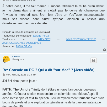
e
s
À petite dose, il me fait marrer. Il surjoue tellement le teubé qu'au début,
s
je me demandais vraiment si c'était pas le genre de champion que
a
g
t'invites le mercredi soir. Bref, loin d'être un YouTuber incontournable,
e
mais ses vidéos sont plutôt sympas lorsqu'on a besoin d'un
divertissement pas prise de tête.
Dieu de la robe de chambre en télétravail
Traducteur ponctuel pour
Savage Torgan
Traducteur de :
24XX DRS
—
24XX CONFRONTATION
—
24XX CONSIGNES D'URGENCE
Auteur de :
1980 LEGION
Coulis
Pratiquant
Re: Console ou PC ? Qui a dit "sur Mac" ? [Jeux vidéo]
M
ven. mai 22, 2026 9:14 am
e
s
J'ai fini deux petits jeux :
s
a
g
FAITH: The Unholy Trinity
dont j'étais un gros fan depuis quelques
e
années. Créateur ancien missionaire en colombie, esthétique Apple II
avec rotoscopie et text to speech. Jeu incroyablement terrifiant avec trois
bouts de pixels et une exploration génialissime de la panique satanique
des années 80.