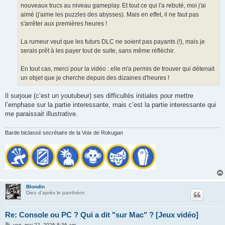
nouveaux trucs au niveau gameplay. Et tout ce qui l'a rebuté, moi j'ai
aimé (j'aime les puzzles des abysses). Mais en effet, il ne faut pas
s'arrêter aux premières heures !
La rumeur veut que les futurs DLC ne soient pas payants (!), mais je
serais prêt à les payer tout de suite, sans même réfléchir.
En tout cas, merci pour la vidéo : elle m'a permis de trouver qui détenait
un objet que je cherche depuis des dizaines d'heures !
Il surjoue (c’est un youtubeur) ses difficultés initiales pour mettre
l’emphase sur la partie interessante, mais c’est la partie interessante qui
me paraissait illustrative.
Barde biclassé secrétaire de la Voix de Rokugan
Blondin
Dieu d'après le panthéon
Re: Console ou PC ? Qui a dit "sur Mac" ? [Jeux vidéo]
M
ven. mai 22, 2026 8:36 am