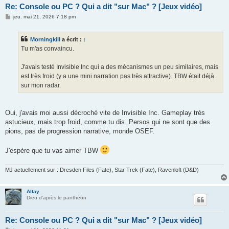
Re: Console ou PC ? Qui a dit "sur Mac" ? [Jeux vidéo]
M
jeu. mai 21, 2026 7:18 pm
e
s
s
Morningkill
a écrit :
↑
a
g
Tu m'as convaincu.
e
J'avais testé Invisible Inc qui a des mécanismes un peu similaires, mais
est très froid (y a une mini narration pas très attractive). TBW était déjà
sur mon radar.
Oui, j'avais moi aussi décroché vite de Invisible Inc. Gameplay très
astucieux, mais trop froid, comme tu dis. Persos qui ne sont que des
pions, pas de progression narrative, monde OSEF.
J'espère que tu vas aimer TBW
MJ actuellement sur : Dresden Files (Fate), Star Trek (Fate), Ravenloft (D&D)
Altay
Dieu d'après le panthéon
Re: Console ou PC ? Qui a dit "sur Mac" ? [Jeux vidéo]