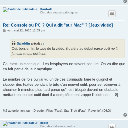
e
Kardwill
Dieu des strates galactiques
Re: Console ou PC ? Qui a dit "sur Mac" ? [Jeux vidéo]
M
ven. mai 22, 2026 12:55 pm
e
s
s
Saladdin
a écrit :
↑
a
g
Oui, bon, enfin, le type de la vidéo, il galère au début
parce qu'il ne lit
e
jamais ce qui est écrit
.
Ca, c'est un classique : Les letsplayers ne savent pas lire. On va dire que
ça fait partie de leur mystique.
Le nombre de fois où j'ai vu un de ces corniauds faire le guignol et
skipper des textes pendant le tuto d'un nouvel outil, pour se retrouver à
chouiner 5 minutes plus tard parce qu'il est bloqué devant un obstacle
mettant en jeu cet outil dont il a complétement zappé l'existence... 8|
MJ actuellement sur : Dresden Files (Fate), Star Trek (Fate), Ravenloft (D&D)
Inigin
Dieu des hakamas perdus