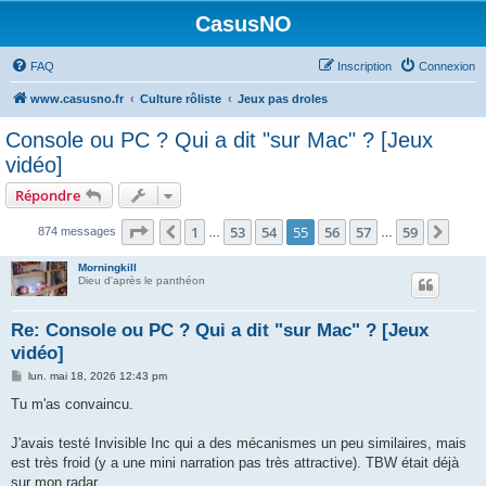
CasusNO
FAQ
Inscription
Connexion
www.casusno.fr
Culture rôliste
Jeux pas droles
Console ou PC ? Qui a dit "sur Mac" ? [Jeux
vidéo]
Répondre
Page
55
sur
59
1
53
54
55
56
57
59
Précédent
Suiv
874 messages
…
…
Morningkill
Dieu d'après le panthéon
Re: Console ou PC ? Qui a dit "sur Mac" ? [Jeux
vidéo]
M
lun. mai 18, 2026 12:43 pm
e
s
Tu m'as convaincu.
s
a
g
J'avais testé Invisible Inc qui a des mécanismes un peu similaires, mais
e
est très froid (y a une mini narration pas très attractive). TBW était déjà
sur mon radar.