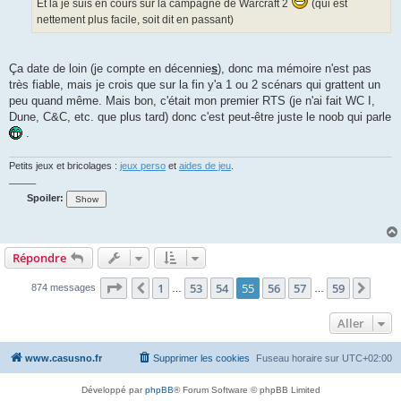
Et là je suis en cours sur la campagne de Warcraft 2
(qui est
e
nettement plus facile, soit dit en passant)
Ça date de loin (je compte en décennie
s
), donc ma mémoire n'est pas
très fiable, mais je crois que sur la fin y'a 1 ou 2 scénars qui grattent un
peu quand même. Mais bon, c'était mon premier RTS (je n'ai fait WC I,
Dune, C&C, etc. que plus tard) donc c'est peut-être juste le noob qui parle
.
Petits jeux et bricolages :
jeux perso
et
aides de jeu
.
_____
Spoiler:
Répondre
Page
55
sur
59
1
53
54
55
56
57
59
Précédent
Suiv
874 messages
…
…
Aller
www.casusno.fr
Supprimer les cookies
Fuseau horaire sur
UTC+02:00
Développé par
phpBB
® Forum Software © phpBB Limited