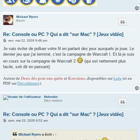
Mickael Ryers
Banni
Re: Console ou PC ? Qui a dit "sur Mac" ? [Jeux vidéo]
M
ven. mai 22, 2026 9:48 pm
e
s
Je vais éviter de polluer votre fil en parlant des jeux auxquels je joue. Le
s
dernier jeu que j'ai terminé, c'est la campagne de Warcraft I. Et là je suis
a
g
en cours sur la campagne de Warcraft 2
(qui est nettement plus
e
facile, soit dit en passant)
Auteur de
Deux dés pour une quête
et
Kawaïens
, disponibles sur
Lulu
(et en
PDF sur
Drivethrurpg
).
Nolendur
Dieu matters
Re: Console ou PC ? Qui a dit "sur Mac" ? [Jeux vidéo]
M
sam. mai 23, 2026 8:52 am
e
s
s
Mickael Ryers
a écrit :
↑
a
g