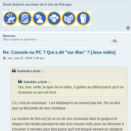
Barde biclassé secrétaire de la Voix de Rokugan
Ramentu
Dieu d'après le panthéon
Re: Console ou PC ? Qui a dit "sur Mac" ? [Jeux vidéo]
M
ven. mai 22, 2026 7:04 pm
e
s
s
Kardwill
a écrit :
↑
a
g
e
Saladdin
a écrit :
↑
Oui, bon, enfin, le type de la vidéo, il galère au début
parce qu'il ne
lit jamais ce qui est écrit
.
Ca, c'est un classique : Les letsplayers ne savent pas lire. On va dire
que ça fait partie de leur mystique.
Le nombre de fois où j'ai vu un de ces corniauds faire le guignol et
skipper des textes pendant le tuto d'un nouvel outil, pour se retrouver à
chouiner 5 minutes plus tard parce qu'il est bloqué devant un obstacle