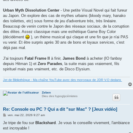
Urban Myth Dissolution Center
- Une petite Visual Novel qui fait fureur
au Japon. On explore des cas de mythes urbains (bloody mary, hanako
des toilettes, etc) sous forme de jeu d'adventure très, très linéaire.
Beaucoup de venin contre le Japon des réseaux sociaux, de la corruption
des élites. Assez classique mais une esthétique Game Boy Color
(décidément
), un thème musical qui claque et une fin que je n'ai PAS
vu venir. Et être surpris après 30 ans de bons et loyaux services, c'est
déjà pas mal.
J'ai toujours
Fatal Frame II
à finir,
James Bond
à acheter (IO fanboy
depuis Hitman 1) et
Zero Parades
, la suite mais pas vraiement, fils
spirituel mais pas vraiment, etc. de Disco Elysium.
Jet de Bibliothèque - Ma chaîne YouTube avec des morceaux de JDR V.O dedans
Zeben
Dieu des hypoglycémistes
Re: Console ou PC ? Qui a dit "sur Mac" ? [Jeux vidéo]
M
ven. mai 22, 2026 9:27 am
e
s
Je tripe de fou sur
Blackshard
. Je vous le conseille vivement, l'ambiance
s
est incroyable !
a
g