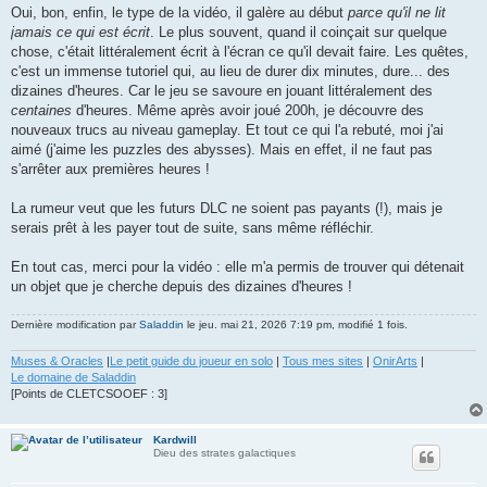
s
Oui, bon, enfin, le type de la vidéo, il galère au début
parce qu'il ne lit
s
jamais ce qui est écrit
. Le plus souvent, quand il coinçait sur quelque
a
g
chose, c'était littéralement écrit à l'écran ce qu'il devait faire. Les quêtes,
e
c'est un immense tutoriel qui, au lieu de durer dix minutes, dure... des
dizaines d'heures. Car le jeu se savoure en jouant littéralement des
centaines
d'heures. Même après avoir joué 200h, je découvre des
nouveaux trucs au niveau gameplay. Et tout ce qui l'a rebuté, moi j'ai
aimé (j'aime les puzzles des abysses). Mais en effet, il ne faut pas
s'arrêter aux premières heures !
La rumeur veut que les futurs DLC ne soient pas payants (!), mais je
serais prêt à les payer tout de suite, sans même réfléchir.
En tout cas, merci pour la vidéo : elle m'a permis de trouver qui détenait
un objet que je cherche depuis des dizaines d'heures !
Dernière modification par
Saladdin
le jeu. mai 21, 2026 7:19 pm, modifié 1 fois.
Muses & Oracles
|
Le petit guide du joueur en solo
|
Tous mes sites
|
OnirArts
|
Le domaine de Saladdin
[Points de CLETCSOOEF : 3]
Kardwill
Dieu des strates galactiques