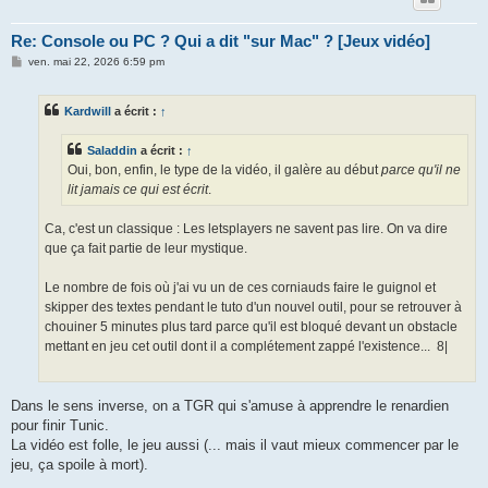
Re: Console ou PC ? Qui a dit "sur Mac" ? [Jeux vidéo]
M
ven. mai 22, 2026 6:59 pm
e
s
s
Kardwill
a écrit :
↑
a
g
e
Saladdin
a écrit :
↑
Oui, bon, enfin, le type de la vidéo, il galère au début
parce qu'il ne
lit jamais ce qui est écrit
.
Ca, c'est un classique : Les letsplayers ne savent pas lire. On va dire
que ça fait partie de leur mystique.
Le nombre de fois où j'ai vu un de ces corniauds faire le guignol et
skipper des textes pendant le tuto d'un nouvel outil, pour se retrouver à
chouiner 5 minutes plus tard parce qu'il est bloqué devant un obstacle
mettant en jeu cet outil dont il a complétement zappé l'existence... 8|
Dans le sens inverse, on a TGR qui s'amuse à apprendre le renardien
pour finir Tunic.
La vidéo est folle, le jeu aussi (... mais il vaut mieux commencer par le
jeu, ça spoile à mort).