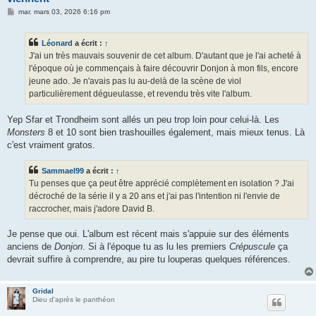
M
mar. mars 03, 2026 6:16 pm
e
s
s
Léonard
a écrit :
↑
a
g
J'ai un très mauvais souvenir de cet album. D'autant que je l'ai acheté à
e
l'époque où je commençais à faire découvrir Donjon à mon fils, encore
jeune ado. Je n'avais pas lu au-delà de la scène de viol
particulièrement dégueulasse, et revendu très vite l'album.
Yep Sfar et Trondheim sont allés un peu trop loin pour celui-là. Les
Monsters
8 et 10 sont bien trashouilles également, mais mieux tenus. Là
c'est vraiment gratos.
Sammael99
a écrit :
↑
Tu penses que ça peut être apprécié complètement en isolation ? J'ai
décroché de la série il y a 20 ans et j'ai pas l'intention ni l'envie de
raccrocher, mais j'adore David B.
Je pense que oui. L'album est récent mais s'appuie sur des éléments
anciens de
Donjon
. Si à l'époque tu as lu les premiers
Crépuscule
ça
devrait suffire à comprendre, au pire tu louperas quelques références.
Gridal
Dieu d'après le panthéon