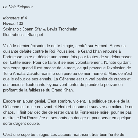
Le Noir Seigneur
Monsters
n°4
Niveau 103
Scénario : Joann Sfar & Lewis Trondheim
Illustrations : Blanquet
Voilà le dernier épisode de cette trilogie, centré sur Herbert. Après sa
cuisante défaite contre le Roi Poussière, le Grand khan retourne à
Forteresse noire et décide une bonne fois pour toutes de se débarrasser
de l'Entité noire. Pour ce faire, il se noie volontairement, l'Entité quittant
son corps quand il est proche de la mort, ce qui provoque l'explosion de
Terra Amata. Zakûtu réanime son père au dernier moment. Mais ce n'est
que le début de ses ennuis. La Géhenne est un vrai panier de crabes et
des anciens lieutenants loyaux vont tenter de prendre le pouvoir en
profitant de la faiblesse du Grand Khan.
Encore un album génial. C'est sombre, violent, la politique cruelle de la
Géhenne est mise en avant et Herbert essaie de survivre au milieu de ce
chaos. Il finit par décider de rester dans la Forteresse noire, pour ne pas
mettre le Roi Poussière et ses amis en danger et pour servir en quelque
sorte d'agent double.
C'est une superbe trilogie. Les auteurs maîtrisent très bien l'unité de