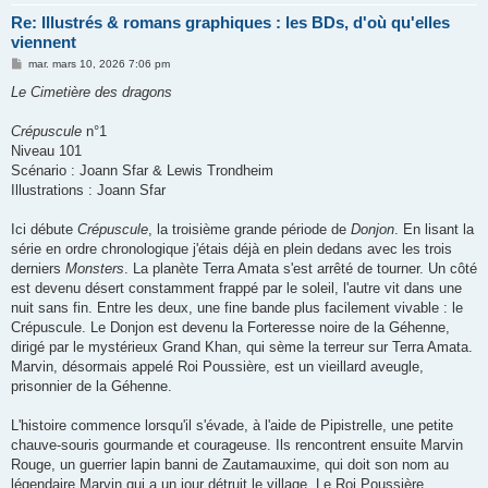
Re: Illustrés & romans graphiques : les BDs, d'où qu'elles
viennent
M
mar. mars 10, 2026 7:06 pm
e
s
Le Cimetière des dragons
s
a
g
Crépuscule
n°1
e
Niveau 101
Scénario : Joann Sfar & Lewis Trondheim
Illustrations : Joann Sfar
Ici débute
Crépuscule
, la troisième grande période de
Donjon
. En lisant la
série en ordre chronologique j'étais déjà en plein dedans avec les trois
derniers
Monsters
. La planète Terra Amata s'est arrêté de tourner. Un côté
est devenu désert constamment frappé par le soleil, l'autre vit dans une
nuit sans fin. Entre les deux, une fine bande plus facilement vivable : le
Crépuscule. Le Donjon est devenu la Forteresse noire de la Géhenne,
dirigé par le mystérieux Grand Khan, qui sème la terreur sur Terra Amata.
Marvin, désormais appelé Roi Poussière, est un vieillard aveugle,
prisonnier de la Géhenne.
L'histoire commence lorsqu'il s'évade, à l'aide de Pipistrelle, une petite
chauve-souris gourmande et courageuse. Ils rencontrent ensuite Marvin
Rouge, un guerrier lapin banni de Zautamauxime, qui doit son nom au
légendaire Marvin qui a un jour détruit le village. Le Roi Poussière,