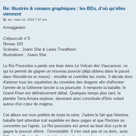
Re: Illustrés & romans graphiques : les BDs, d'où qu'elles
viennent
M
lun. mars 16, 2026 7:37 pm
e
s
Armaggedon
s
a
g
Crépuscule
n°3
e
Niveau 103
Scénario : Joann Sfar & Lewis Trondheim
Illustrations : Joann Sfar
Le Roi Poussière a perdu ses bras dans
Le Volcan des Vaucanson
, ce
qui lui permet de gagner un nouveau pouvoir (déjà obtenu dans le passé,
dans
Réveille-toi et meurs
) : réveiller et contrôler les morts. Il décide donc
d'animer tous les squelettes du cimetière des dragons afin d'affronter
l'armée de la Géhenne lancée à sa poursuite. Il remporte la bataille, le
Grand Khan est définitivement défait. Quelques temps plus tard, la
planète Terra Amata explose, devenant ainsi constituée d'îlots volant
autour d'un cœur de magma.
Cet album est mon préféré de toute la série. J'adore le fait que l'énorme
bataille tant attendue soit expédiée en deux pages et que l'histoire se
concentre sur l'après. Le Roi poussière est arrivé au bout d'un cycle et
gagne le pouvoir ultime : l'immortalité. Il n'en veut pas et va donc, avec