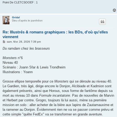
Point De CLETCSOOEF : 1
Gridal
Dieu d'après le panthéon
Re: Illustrés & romans graphiques : les BDs, d'où qu'elles
viennent
M
sam. févr. 28, 2026 7:39 pm
e
s
Du ramdam chez les brasseurs
s
a
g
Monsters
n°6
e
Niveau 40
Scénario : Joann Sfar & Lewis Trondheim
Illustrations : Yoann
Grosse ellipse temporelle pour ce
Monsters
qui se déroule au niveau 40.
Le Gardien, très âgé, dirige encore le Donjon, Alcibiade et Kadmion sont
également présents, ainsi que Horous, sous forme de fantôme depuis sa
mort au niveau 10 dans
Formule incantatoire
. Pas de nouvelles de Marvin
et Herbert par contre. Grogro, toujours là lui aussi, mène sa première
mission en solo : aller acheter de la bière aux lapins de Zautamauxime et
la ramener au Donjon. Évidemment rien ne va se passer comme prévu et
cette simple "quête FedEx" va se transformer en grande aventure.