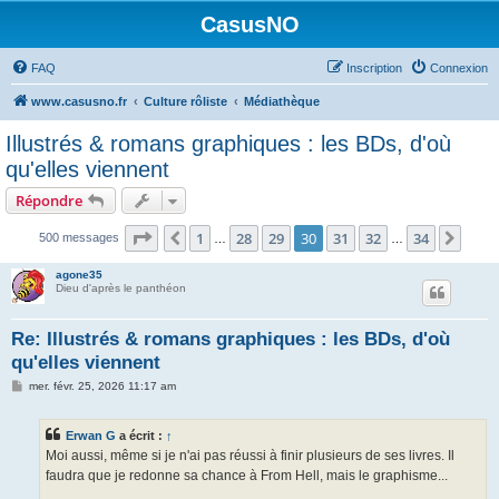
CasusNO
FAQ
Inscription
Connexion
www.casusno.fr
Culture rôliste
Médiathèque
Illustrés & romans graphiques : les BDs, d'où
qu'elles viennent
Répondre
Page
30
sur
34
1
28
29
30
31
32
34
Précédent
Suiv
500 messages
…
…
agone35
Dieu d'après le panthéon
Re: Illustrés & romans graphiques : les BDs, d'où
qu'elles viennent
M
mer. févr. 25, 2026 11:17 am
e
s
s
Erwan G
a écrit :
↑
a
g
Moi aussi, même si je n'ai pas réussi à finir plusieurs de ses livres. Il
e
faudra que je redonne sa chance à From Hell, mais le graphisme...