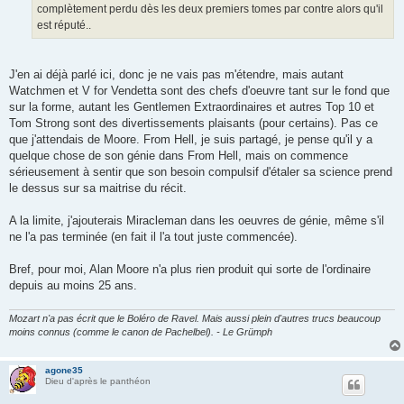
complètement perdu dès les deux premiers tomes par contre alors qu'il
est réputé..
J'en ai déjà parlé ici, donc je ne vais pas m'étendre, mais autant
Watchmen et V for Vendetta sont des chefs d'oeuvre tant sur le fond que
sur la forme, autant les Gentlemen Extraordinaires et autres Top 10 et
Tom Strong sont des divertissements plaisants (pour certains). Pas ce
que j'attendais de Moore. From Hell, je suis partagé, je pense qu'il y a
quelque chose de son génie dans From Hell, mais on commence
sérieusement à sentir que son besoin compulsif d'étaler sa science prend
le dessus sur sa maitrise du récit.
A la limite, j'ajouterais Miracleman dans les oeuvres de génie, même s'il
ne l'a pas terminée (en fait il l'a tout juste commencée).
Bref, pour moi, Alan Moore n'a plus rien produit qui sorte de l'ordinaire
depuis au moins 25 ans.
Mozart n'a pas écrit que le Boléro de Ravel. Mais aussi plein d'autres trucs beaucoup
moins connus (comme le canon de Pachelbel). - Le Grümph
agone35
Dieu d'après le panthéon