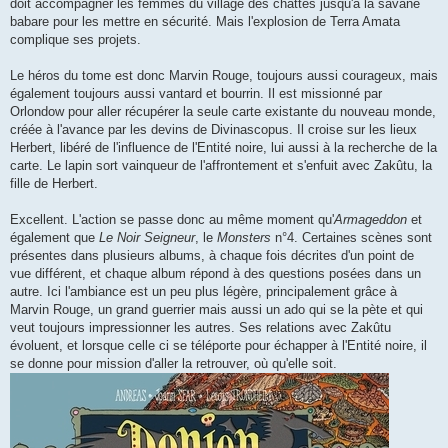
doit accompagner les femmes du village des chattes jusqu'à la savane
babare pour les mettre en sécurité. Mais l'explosion de Terra Amata
complique ses projets.
Le héros du tome est donc Marvin Rouge, toujours aussi courageux, mais
également toujours aussi vantard et bourrin. Il est missionné par
Orlondow pour aller récupérer la seule carte existante du nouveau monde,
créée à l'avance par les devins de Divinascopus. Il croise sur les lieux
Herbert, libéré de l'influence de l'Entité noire, lui aussi à la recherche de la
carte. Le lapin sort vainqueur de l'affrontement et s'enfuit avec Zakûtu, la
fille de Herbert.
Excellent. L'action se passe donc au même moment qu'
Armageddon
et
également que
Le Noir Seigneur
, le
Monsters
n°4. Certaines scènes sont
présentes dans plusieurs albums, à chaque fois décrites d'un point de
vue différent, et chaque album répond à des questions posées dans un
autre. Ici l'ambiance est un peu plus légère, principalement grâce à
Marvin Rouge, un grand guerrier mais aussi un ado qui se la pète et qui
veut toujours impressionner les autres. Ses relations avec Zakûtu
évoluent, et lorsque celle ci se téléporte pour échapper à l'Entité noire, il
se donne pour mission d'aller la retrouver, où qu'elle soit.