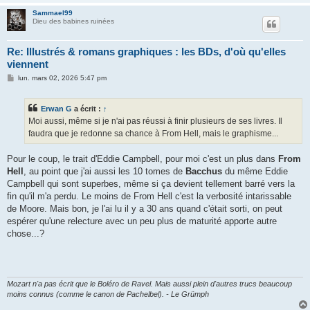
Sammael99
Dieu des babines ruinées
Re: Illustrés & romans graphiques : les BDs, d'où qu'elles
viennent
M
lun. mars 02, 2026 5:47 pm
e
s
s
Erwan G
a écrit :
↑
a
g
Moi aussi, même si je n'ai pas réussi à finir plusieurs de ses livres. Il
e
faudra que je redonne sa chance à From Hell, mais le graphisme...
Pour le coup, le trait d'Eddie Campbell, pour moi c'est un plus dans
From
Hell
, au point que j'ai aussi les 10 tomes de
Bacchus
du même Eddie
Campbell qui sont superbes, même si ça devient tellement barré vers la
fin qu'il m'a perdu. Le moins de From Hell c'est la verbosité intarissable
de Moore. Mais bon, je l'ai lu il y a 30 ans quand c'était sorti, on peut
espérer qu'une relecture avec un peu plus de maturité apporte autre
chose...?
Mozart n'a pas écrit que le Boléro de Ravel. Mais aussi plein d'autres trucs beaucoup
moins connus (comme le canon de Pachelbel). - Le Grümph