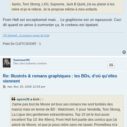
Après, Tom Strong, LXG, Supreme, Jack B Quirk, j'ai eu plaisir à les
relire et je le referai. Je le propose même à mes enfants.
From Hell est exceptionnel mais... Le graphisme est un repoussoir. Ceci
dit quand on arrive à surmonter ça, le contenu est épatant.
CR Epique6 : la menace venue du froid
Point De CLETCSOOEF : 1
Sammael99
Dieu des babines ruinées
Re: Illustrés & romans graphiques : les BDs, d'où qu'elles
viennent
M
mer. févr. 25, 2026 12:03 pm
e
s
s
agone35
a écrit :
↑
a
g
J'aime pas tout de Moore (et tous ses romans me sont tombés des
e
mains) mais en terme de BD : Watchmen, V pour Vendetta, Tom Strong,
La Ligue des gentlemen extraordinaires, Top 10 (et le tout aussi
excellent Top 10: the 49ers), From Hell font partie des comics que j'ai
adoré de Moore, et que je peux relire sans me lasser. Promethea m'a