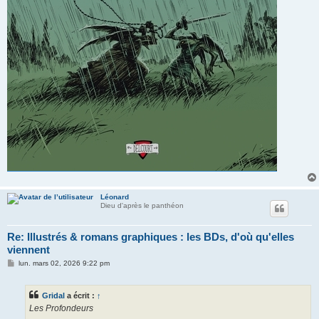
Léonard
Dieu d'après le panthéon
Re: Illustrés & romans graphiques : les BDs, d'où qu'elles
viennent
M
lun. mars 02, 2026 9:22 pm
e
s
s
Gridal
a écrit :
↑
a
g
Les Profondeurs
e