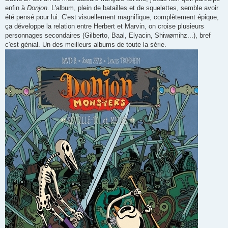
enfin à
Donjon
. L'album, plein de batailles et de squelettes, semble avoir
été pensé pour lui. C'est visuellement magnifique, complètement épique,
ça développe la relation entre Herbert et Marvin, on croise plusieurs
personnages secondaires (Gilberto, Baal, Elyacin, Shiwømihz...), bref
c'est génial. Un des meilleurs albums de toute la série.