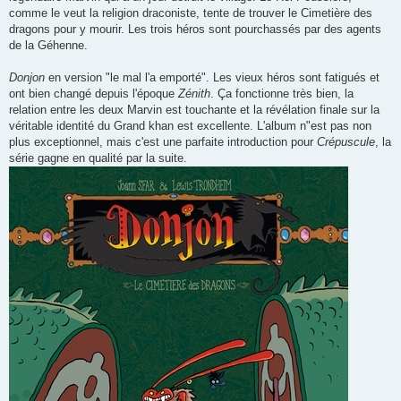
comme le veut la religion draconiste, tente de trouver le Cimetière des
dragons pour y mourir. Les trois héros sont pourchassés par des agents
de la Géhenne.
Donjon
en version "le mal l'a emporté". Les vieux héros sont fatigués et
ont bien changé depuis l'époque
Zénith
. Ça fonctionne très bien, la
relation entre les deux Marvin est touchante et la révélation finale sur la
véritable identité du Grand khan est excellente. L'album n"est pas non
plus exceptionnel, mais c'est une parfaite introduction pour
Crépuscule
, la
série gagne en qualité par la suite.