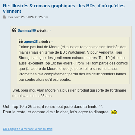
Re: Illustrés & romans graphiques : les BDs, d'où qu'elles
viennent
M
mer. févr. 25, 2026 12:25 pm
e
s
s
Sammael99
a écrit :
↑
a
g
e
agone35
a écrit :
↑
J'aime pas tout de Moore (et tous ses romans me sont tombés des
mains) mais en terme de BD : Watchmen, V pour Vendetta, Tom
Strong, La Ligue des gentlemen extraordinaires, Top 10 (et le tout
aussi excellent Top 10: the 49ers), From Hell font partie des comics
que j'ai adoré de Moore, et que je peux relire sans me lasser.
Promethea m'a complètement perdu dès les deux premiers tomes
par contre alors qu'il est réputé..
Bref, pour moi, Alan Moore n'a plus rien produit qui sorte de l'ordinaire
depuis au moins 25 ans.
Ouf, Top 10 à 26 ans, il rentre tout juste dans ta limite ^^.
Pour le reste, et comme dirait le chat, let's agree to disagree
CR Epique6 : la menace venue du froid