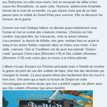
aux Bathystes un culte sous-marin, tout en essayant de rallier à leur
cause les Mouradistes, un autre culte. Noyeuse, adolescente Amphibie
témoin de la mort de sa famille, n'a pas d'autre choix que de se faire
passer pour un soldat du Grand Khan pour survivre. Elle va découvrir les
horreurs de la guerre.
Comme son nom l'indique l'album se déroule quasi-entièrement sous
l'océan et met en scène des créatures marines. L'histoire est très
sombre, trop peut-être, les massacres, viols et autres tortures
s'accumulent, le dessin de Killofer, très gore, mettant bien en avant le
sang et les autres fluides corporels dans un milieu sous-marin. C'est
raide, vraiment, Sfar et Trondheim ont dû avoir leur période "
Donjon
crade" puisque
Crève-cœur
(
Monsters
n°8) et
Des soldats d'honneur
(
Monsters
n°10) sont sortis plus ou moins à la même période.
L'album n'a pas d'impact sur l'histoire principale mais a l'intérêt de montrer
la guerre du point de vue des soldats de base, bien loin des destinées qui
changent le monde. Ça peut quand même être facilement être
too much
à
mon avis. Une amie qui a repris la lecture de
Donjon
en ordre
chronologique en même temps que moi a préféré zapper cet album ainsi
que
Des soldats d'honneur
(qui arrive bientôt).