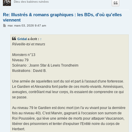
Dieu des babines ruinées
Re: Illustrés & romans graphiques : les BDs, d'où qu'elles
viennent
M
mar. mars 03, 2026 9:47 am
e
s
s
Gridal
a écrit :
↑
a
g
Réveille-toi et meurs
e
Monsters
n°13
Niveau 79
Scénario : Joann Sfar & Lewis Trondheim
Illustrations : David B.
Une armée de squelettes sort du sol et part à l'assaut d'une forteresse.
Le Gardien et Alexandra font partie de ces morts-vivants. Amnésiques,
aveugles, contrôlant mal leur corps, ils essaient de comprendre ce qui
se passe.
Au niveau 79 le Gardien est donc mort (on l'a vu vivant pour la dernière
fois au niveau 40). C'est Marvin, gagnant à l'occasion son surnom de
Roi Poussière, qui lève une armée de morts pour attaquer Vaucanson,
libérer des prisonniers et tenter d'expulser l'Entité noire du corps de
Herbert.