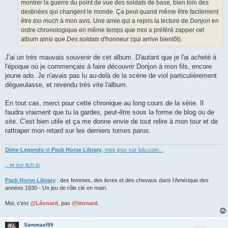
montrer la guerre du point de vue des soldats de base, bien loin des
destinées qui changent le monde. Ça peut quand même être facilement
être
too much
à mon avis. Une amie qui a repris la lecture de
Donjon
en
ordre chronologique en même temps que moi a préféré zapper cet
album ainsi que
Des soldats d'honneur
(qui arrive bientôt).
J'ai un très mauvais souvenir de cet album. D'autant que je l'ai acheté à
l'époque où je commençais à faire découvrir Donjon à mon fils, encore
jeune ado. Je n'avais pas lu au-delà de la scène de viol particulièrement
dégueulasse, et revendu très vite l'album.
En tout cas, merci pour cette chronique au long cours de la série. Il
faudra vraiment que tu la gardes, peut-être sous la forme de blog ou de
site. C'est bien utile et ça me donne envie de tout relire à mon tour et de
rattraper mon retard sur les derniers tomes parus.
Dime Legends
et
Pack Horse Library
, mes jeux sur lulu.com...
...et sur itch.io
Pack Horse Library
: des femmes, des livres et des chevaux dans l'Amérique des
années 1930 - Un jeu de rôle clé en main.
Moi, c'est
@Léonard
, pas
@leonard
.
Sammael99