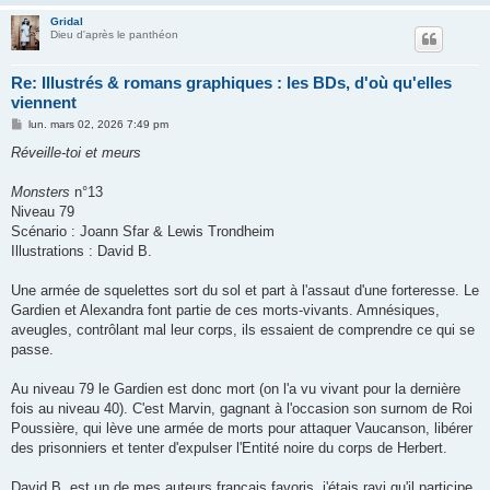
Gridal
Dieu d'après le panthéon
Re: Illustrés & romans graphiques : les BDs, d'où qu'elles
viennent
M
lun. mars 02, 2026 7:49 pm
e
s
Réveille-toi et meurs
s
a
g
Monsters
n°13
e
Niveau 79
Scénario : Joann Sfar & Lewis Trondheim
Illustrations : David B.
Une armée de squelettes sort du sol et part à l'assaut d'une forteresse. Le
Gardien et Alexandra font partie de ces morts-vivants. Amnésiques,
aveugles, contrôlant mal leur corps, ils essaient de comprendre ce qui se
passe.
Au niveau 79 le Gardien est donc mort (on l'a vu vivant pour la dernière
fois au niveau 40). C'est Marvin, gagnant à l'occasion son surnom de Roi
Poussière, qui lève une armée de morts pour attaquer Vaucanson, libérer
des prisonniers et tenter d'expulser l'Entité noire du corps de Herbert.
David B. est un de mes auteurs français favoris, j'étais ravi qu'il participe