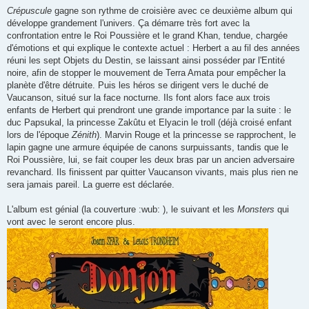
Crépuscule
gagne son rythme de croisière avec ce deuxième album qui
développe grandement l'univers. Ça démarre très fort avec la
confrontation entre le Roi Poussière et le grand Khan, tendue, chargée
d'émotions et qui explique le contexte actuel : Herbert a au fil des années
réuni les sept Objets du Destin, se laissant ainsi posséder par l'Entité
noire, afin de stopper le mouvement de Terra Amata pour empêcher la
planète d'être détruite. Puis les héros se dirigent vers le duché de
Vaucanson, situé sur la face nocturne. Ils font alors face aux trois
enfants de Herbert qui prendront une grande importance par la suite : le
duc Papsukal, la princesse Zakûtu et Elyacin le troll (déjà croisé enfant
lors de l'époque
Zénith
). Marvin Rouge et la princesse se rapprochent, le
lapin gagne une armure équipée de canons surpuissants, tandis que le
Roi Poussière, lui, se fait couper les deux bras par un ancien adversaire
revanchard. Ils finissent par quitter Vaucanson vivants, mais plus rien ne
sera jamais pareil. La guerre est déclarée.
L'album est génial (la couverture :wub: ), le suivant et les
Monsters
qui
vont avec le seront encore plus.