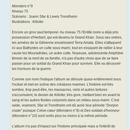
Monsters
n°9
Niveau 75
Scénario : Joann Sfar & Lewis Trondheim
Illustrations : Killofer
Encore un gros saut temporel. Au niveau 75 l'Entité noire a déjà pris
possession d'Herbert, qui est devenu le Grand Khan. Sous ses ordres,
les armées de la Géhenne envahissent Terra Amata. Elles s'attaquent
ici aux Bathystes un culte sous-marin, tout en essayant de rallier à leur
cause les Mouradistes, un autre culte. Noyeuse, adolescente Amphibie
témoin de la mort de sa famille, n'a pas d'autre choix que de se faire
passer pour un soldat du Grand Khan pour survivre. Elle va découvrir
les horreurs de la guerre.
Comme son nom l'indique l'album se déroule quasi-entièrement sous
l'océan et met en scène des créatures marines. L'histoire est très
sombre, trop peut-être, les massacres, viols et autres tortures
s'accumulent, le dessin de Killofer, très gore, mettant bien en avant le
sang et les autres fluides corporels dans un milieu sous-marin. C'est
raide, vraiment, Sfar et Trondheim ont dû avoir leur période "
Donjon
crade" puisque
Crève-cœur
(
Monsters
n°8) et
Des soldats d'honneur
(
Monsters
n°10) sont sortis plus ou moins à la même période.
L'album n'a pas d'impact sur l'histoire principale mais a l'intérêt de